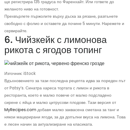
ще регистрира 135 градуса по Фаренхайт. Или гответе до
желаното ниво на готовност.
Прехвърлете пържолите върху дъска за рязане, разпънете
свободно с фолио и оставете да почине 5 минути. Нарежете и
сервирайте.
6. Чийзкейк с лимонова
рикота с ягодов топинг
Източник: iStock
Вдъхновението за тази последна рецепта идва за пореден път
от Patsy’s. Синатра хареса тортата с лимон и рикота в
ресторанта, което е малко повече от малко подсладено
сирене с яйца и малко цитрусови плодове. Тази версия от
MyRecipes.com
добавя малко заквасена сметана за танг и
някои мацерирани ягоди, за да допълни вкуса на лимона. Това
е лесен начин за актуализиране на класиката.