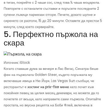
в тиган, покрийте с 2 чаши сос, след това ½ чаша моцарела.
Повторете с останалите съставки и поръсете последните 2
супени лъжици пармезан отгоре. Печете, докато шупне и
сиренето се разтопи, 15 до 20 минути. Оставете да престои 5
минути, след което сервирайте.
5. Перфектно пържола на
скара
Източник: iStock
Когато ставаше дума за вечеря в Лас Вегас, Синатра беше
фен на пържолата Golden Steer, където поръчката му
включваше ивица в Ню Йорк. Las Vegas Sun съобщи, че
ресторантът е
хостинг на prix-fixe меню
като почит към
покойния певец за целия месец декември, но можете да го
почетете от вкъщи, като направите сами пържола. Опитайте
простата, но вкусна рецепта на Боби Флей, включена в