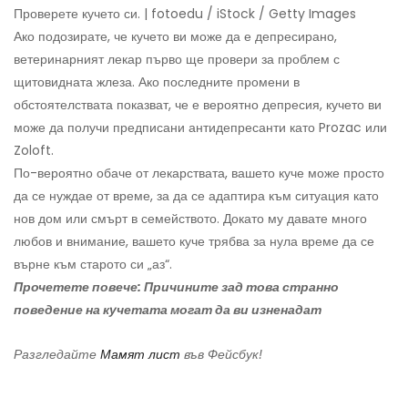
Проверете кучето си. | fotoedu / iStock / Getty Images
Ако подозирате, че кучето ви може да е депресирано,
ветеринарният лекар първо ще провери за проблем с
щитовидната жлеза. Ако последните промени в
обстоятелствата показват, че е вероятно депресия, кучето ви
може да получи предписани антидепресанти като Prozac или
Zoloft.
По-вероятно обаче от лекарствата, вашето куче може просто
да се нуждае от време, за да се адаптира към ситуация като
нов дом или смърт в семейството. Докато му давате много
любов и внимание, вашето куче трябва за нула време да се
върне към старото си „аз“.
Прочетете повече: Причините зад това странно
поведение на кучетата могат да ви изненадат
Разгледайте
Мамят лист
във Фейсбук!