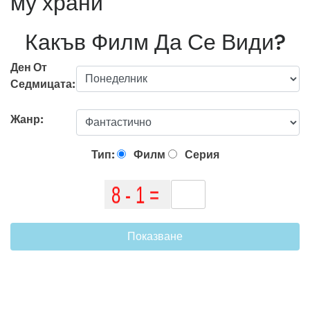
му храни
Какъв Филм Да Се Види?
Ден От
Седмицата:
Жанр:
Тип:
Филм
Серия
Показване