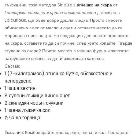
съкрушени, този метод за Sinatra’s
агнешко на скара
от
Готварска книга за мъртви знаменитости
, включен в
Epicurious, ще бъде добре дошла гледка. Просто смесете
обикновена смес от масло и оцет и оставете месото да се
маринадва през нощта. На следващия ден печете агнешкото
на скара, оставете го да си почине, след което копайте. Твърде
студено за скара? Печете месото в гореща фурна и запазете
натрупаните сокове, за да ги използвате като сос.
Състав:
1 (7-килограмов) агнешко бутче, обезкостено и
пеперудено
1 чаша зехтин
8 супени лъжици винен оцет
2 скилидки чесън, счукани
1 чаена лъжичка сол
½ чаша горчица
Указания: Комбинирайте масло, оцет, чесън и сол. Поставете