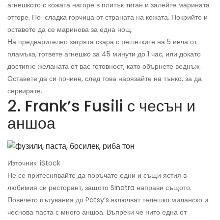
агнешкото с кожата нагоре в плитък тиган и залейте марината
отгоре. По-сладка горчица от страната на кожата. Покрийте и
оставете да се маринова за една нощ.
На предварително загрята скара с решетките на 5 инча от
пламъка, гответе агнешко за 45 минути до 1 час, или докато
достигне желаната от вас готовност, като обърнете веднъж.
Оставете да си почине, след това нарязайте на тънко, за да
сервирате.
2. Frank’s Fusili с чесън и
аншоа
Източник: iStock
Не се притеснявайте да поръчате едни и същи ястия в
любимия си ресторант, защото Sinatra направи същото.
Повечето пътувания до Patsy’s включват телешко миланско и
чеснова паста с много аншоа. Въпреки че нито една от