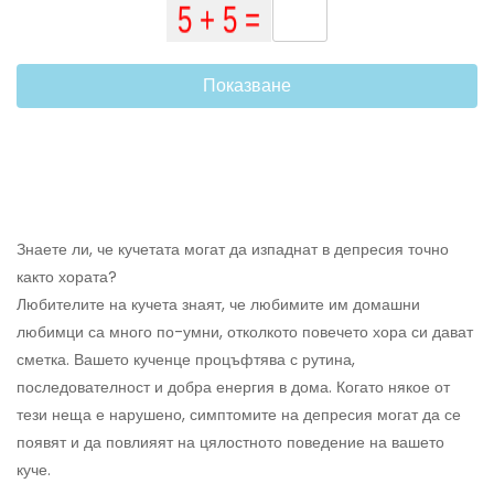
Показване
Знаете ли, че кучетата могат да изпаднат в депресия точно
както хората?
Любителите на кучета знаят, че любимите им домашни
любимци са много по-умни, отколкото повечето хора си дават
сметка. Вашето кученце процъфтява с рутина,
последователност и добра енергия в дома. Когато някое от
тези неща е нарушено, симптомите на депресия могат да се
появят и да повлияят на цялостното поведение на вашето
куче.