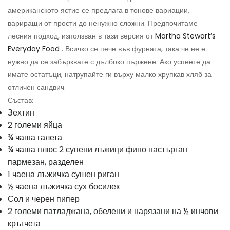
американското ястие се предлага в тонове вариации,
вариращи от прости до ненужно сложни. Предпочитаме
лесния подход, използван в тази версия от
Martha Stewart’s
Everyday Food
. Всичко се пече във фурната, така че не е
нужно да се забърквате с дълбоко пържене. Ако успеете да
имате остатъци, натрупайте ги върху малко хрупкав хляб за
отличен сандвич.
Състав:
Зехтин
2 големи яйца
¾ чаша галета
¾ чаша плюс 2 супени лъжици фино настърган
пармезан, разделен
1 чаена лъжичка сушен риган
½ чаена лъжичка сух босилек
Сол и черен пипер
2 големи патладжана, обелени и нарязани на ½ инчови
кръгчета