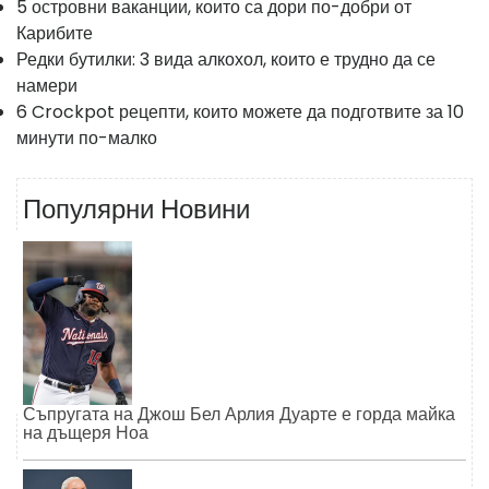
5 островни ваканции, които са дори по-добри от
Карибите
Редки бутилки: 3 вида алкохол, които е трудно да се
намери
6 Crockpot рецепти, които можете да подготвите за 10
минути по-малко
Популярни Новини
Съпругата на Джош Бел Арлия Дуарте е горда майка
на дъщеря Ноа