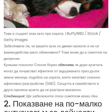
Това е същият знак като при хората. | Buffy1982 / iStock /
Getty Images
Забелязвате ли, че вашето куче се движи наоколо и не си
взаимодейства както обикновено? Това може да е симптом на
депресия.
Кучешки психолог Стенли Корен
обяснява
че дори кучетата
могат да почувстват ефектите от задържането през дълги
зимни месеци, подобно на хората, които изпитват сезонно
афективно разстройство (SAD). Смъртта в семейството е
друга причина кучето да се разстрои внезапно.
Следващия:
Ще забележите този симптом всеки ден.
2. Показване на по-малко