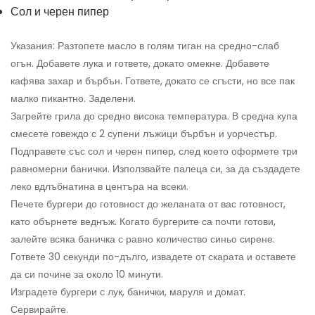
Сол и черен пипер
Указания: Разтопете масло в голям тиган на средно-слаб
огън. Добавете лука и гответе, докато омекне. Добавете
кафява захар и бърбън. Гответе, докато се сгъсти, но все пак
малко пикантно. Заделени.
Загрейте грила до средно висока температура. В средна купа
смесете говеждо с 2 супени лъжици бърбън и уорчестър.
Подправете със сол и черен пипер, след което оформете три
равномерни банички. Използвайте палеца си, за да създадете
леко вдлъбнатина в центъра на всеки.
Печете бургери до готовност до желаната от вас готовност,
като обърнете веднъж. Когато бургерите са почти готови,
залейте всяка баничка с равно количество синьо сирене.
Гответе 30 секунди по-дълго, извадете от скарата и оставете
да си почине за около 10 минути.
Изградете бургери с лук, банички, маруля и домат.
Сервирайте.