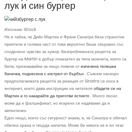
лук и син бургер
Източник: iStock
Не е тайна, че Дийн Мартин и Франк Синатра бяха страхотни
приятели и голяма част от това вероятно беше свързано със
споделено чувство за хумор. Безпроблемната рецепта за
бургер на Martin е добър показател за типа момчета, които са
били, призовавайки за нищо повече от
изпечена телешка
баничка, поднесена с изстрел от бърбън
. Съвсем наскоро
предполагаемата рецепта за реакция от Sinatra се носи в
интернет, което дава инструкции на читателя
обадете се на
Мартин и го накарайте да приготви ястието
. Много лесно
може да е фалшификат, но искрено се надяваме да е
автентичен.
Едно нещо, което със сигурност знаем, е, че Синатра е обичал
обилна храна и твърда напитка. Може би никога не е ял тези