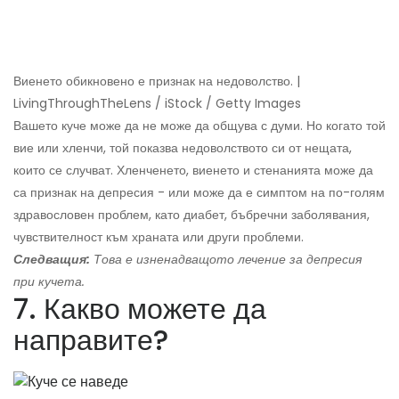
Виенето обикновено е признак на недоволство. |
LivingThroughTheLens / iStock / Getty Images
Вашето куче може да не може да общува с думи. Но когато той
вие или хленчи, той показва недоволството си от нещата,
които се случват. Хленченето, виенето и стенанията може да
са признак на депресия - или може да е симптом на по-голям
здравословен проблем, като диабет, бъбречни заболявания,
чувствителност към храната или други проблеми.
Следващия:
Това е изненадващото лечение за депресия
при кучета.
7. Какво можете да
направите?