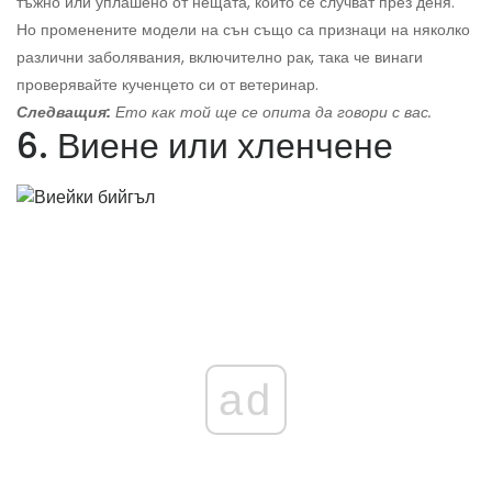
тъжно или уплашено от нещата, които се случват през деня.
Но променените модели на сън също са признаци на няколко
различни заболявания, включително рак, така че винаги
проверявайте кученцето си от ветеринар.
Следващия:
Ето как той ще се опита да говори с вас.
6. Виене или хленчене
ad