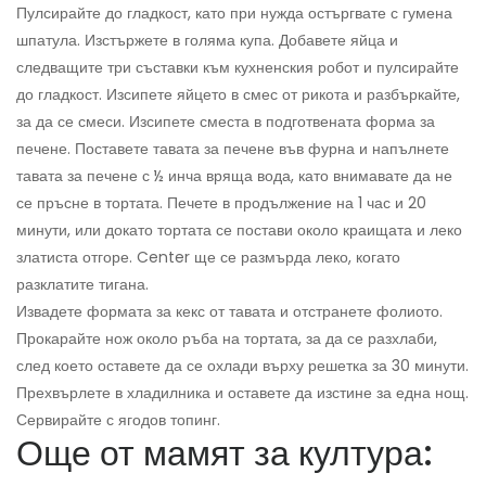
Пулсирайте до гладкост, като при нужда остъргвате с гумена
шпатула. Изстържете в голяма купа. Добавете яйца и
следващите три съставки към кухненския робот и пулсирайте
до гладкост. Изсипете яйцето в смес от рикота и разбъркайте,
за да се смеси. Изсипете сместа в подготвената форма за
печене. Поставете тавата за печене във фурна и напълнете
тавата за печене с ½ инча вряща вода, като внимавате да не
се пръсне в тортата. Печете в продължение на 1 час и 20
минути, или докато тортата се постави около краищата и леко
златиста отгоре. Center ще се размърда леко, когато
разклатите тигана.
Извадете формата за кекс от тавата и отстранете фолиото.
Прокарайте нож около ръба на тортата, за да се разхлаби,
след което оставете да се охлади върху решетка за 30 минути.
Прехвърлете в хладилника и оставете да изстине за една нощ.
Сервирайте с ягодов топинг.
Още от мамят за култура: