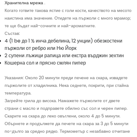
Хранителна мрежа
.
Когато готвите такова ястие с голи кости, качеството на месото
наистина има значение. Отидете на пържоли с много мрамор;
те ще бъдат най-сочните и най-ароматните.
Състав:
4 (1 be до 1 ½ инча дебелина, 12 унции) обезкостени
пържоли от ребро или Ню Йорк
2 супени лъжици рапица или екстра върджин зехтин
Кошерна сол и прясно смлян пипер
Указания: Около 20 минути преди печене на скара, извадете
пържолите от хладилника. Нека седнете, покрити, при стайна
температура.
Загрейте грила до висока. Намажете пържолите от двете
страни с масло и подправете обилно със сол и черен пипер.
Скарите на скара до леко овъглени, около 4 до 5 минути.
Обърнете и продължете да печете на скара за 3 до 5 минути
по-дълго за средно рядко. Термометър с незабавно отчитане