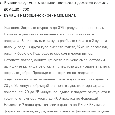
6 чаши закупен в магазина настърган доматен сос или
домашен сос
1½ чаши натрошено сирене моцарела
Указания: Загрейте фурната до 375 градуса по Фаренхайт.
Намажете два листа за печене с масло и ги оставете
настрана. В широка, плитка купа разбийте яйцата с 2 супени
лъжици вода. В друга купа смесете галета, ¾ чаша пармезан,
риган и босилек. Подправете със сол и черен пипер.
Потопете патладжанните кръгчета в яйчена смес, оставяйки
излишните капки да се откачат, след това драгирайте в галета,
покрийте добре. Прехвърлете покрития патладжан в
подготвени листове за печене. Печете до златисто на дъното,
20 до 25 минути, обръщайте и печете, докато втора страна
покафенее, 20 до 25 минути по-дълго. Извадете от фурната и
увеличете температурата до 400 градуса по Фаренхайт.
Намажете 2 чаши доматен сос в дъното на 9-на-13-инчова
форма за печене, подредете половината филийки патладжан