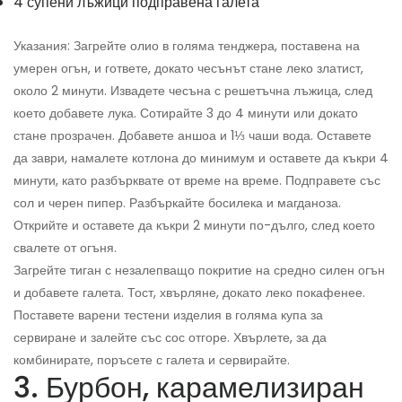
4 супени лъжици подправена галета
Указания: Загрейте олио в голяма тенджера, поставена на
умерен огън, и гответе, докато чесънът стане леко златист,
около 2 минути. Извадете чесъна с решетъчна лъжица, след
което добавете лука. Сотирайте 3 до 4 минути или докато
стане прозрачен. Добавете аншоа и 1⅓ чаши вода. Оставете
да заври, намалете котлона до минимум и оставете да къкри 4
минути, като разбърквате от време на време. Подправете със
сол и черен пипер. Разбъркайте босилека и магданоза.
Открийте и оставете да къкри 2 минути по-дълго, след което
свалете от огъня.
Загрейте тиган с незалепващо покритие на средно силен огън
и добавете галета. Тост, хвърляне, докато леко покафенее.
Поставете варени тестени изделия в голяма купа за
сервиране и залейте със сос отгоре. Хвърлете, за да
комбинирате, поръсете с галета и сервирайте.
3. Бурбон, карамелизиран