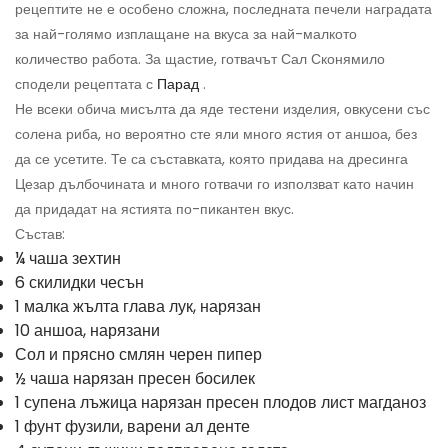
рецептите не е особено сложна, последната печели наградата
за най-голямо изплащане на вкуса за най-малкото
количество работа. За щастие, готвачът Сал Сконямило
сподели рецептата с
Парад
.
Не всеки обича мисълта да яде тестени изделия, овкусени със
солена риба, но вероятно сте яли много ястия от аншоа, без
да се усетите. Те са съставката, която придава на дресинга
Цезар дълбочината и много готвачи го използват като начин
да придадат на ястията по-пикантен вкус.
Състав:
¼ чаша зехтин
6 скилидки чесън
1 малка жълта глава лук, нарязан
10 аншоа, нарязани
Сол и прясно смлян черен пипер
½ чаша нарязан пресен босилек
1 супена лъжица нарязан пресен плодов лист магданоз
1 фунт фузили, варени ал денте