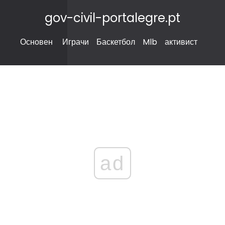
gov-civil-portalegre.pt
Основен
Играчи
Баскетбол
Mlb
активист
ad