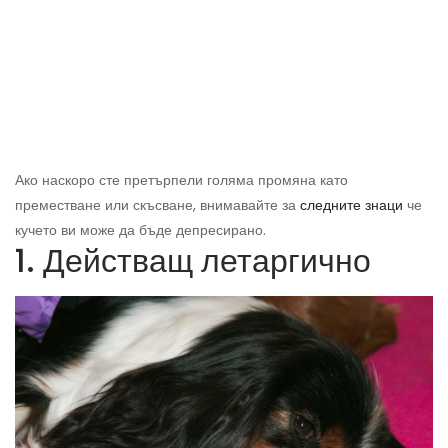
Ако наскоро сте претърпели голяма промяна като
преместване или скъсване, внимавайте за
следните знаци
че
кучето ви може да бъде депресирано.
1. Действащ летаргично