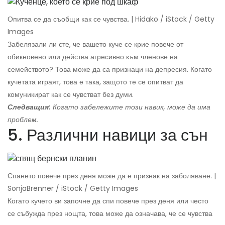
Опитва се да съобщи как се чувства. | Hidako / iStock / Getty
Images
Забелязали ли сте, че вашето куче се крие повече от
обикновено или действа агресивно към членове на
семейството? Това може да са признаци на депресия. Когато
кучетата играят, това е така, защото те се опитват да
комуникират как се чувстват без думи.
Следващия:
Когато забележите този навик, може да има
проблем.
5. Различни навици за сън
Спането повече през деня може да е признак на заболяване. |
SonjaBrenner / iStock / Getty Images
Когато кучето ви започне да спи повече през деня или често
се събужда през нощта, това може да означава, че се чувства