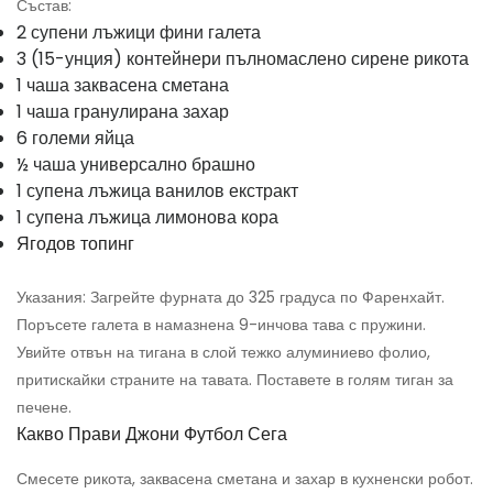
Състав:
2 супени лъжици фини галета
3 (15-унция) контейнери пълномаслено сирене рикота
1 чаша заквасена сметана
1 чаша гранулирана захар
6 големи яйца
½ чаша универсално брашно
1 супена лъжица ванилов екстракт
1 супена лъжица лимонова кора
Ягодов топинг
Указания: Загрейте фурната до 325 градуса по Фаренхайт.
Поръсете галета в намазнена 9-инчова тава с пружини.
Увийте отвън на тигана в слой тежко алуминиево фолио,
притискайки страните на тавата. Поставете в голям тиган за
печене.
Какво Прави Джони Футбол Сега
Смесете рикота, заквасена сметана и захар в кухненски робот.