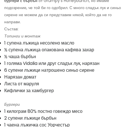
бургери с бърбън
от Grumpy’s Honeybunch, но имаме
подозрение, че той би го одобрил. С много сладък лук и синьо
сирене не можем да си представим някой, който да не го
направи.
Състав:
Топинги и монтаж
1 супена лъжица несолено масло
½ супена лъжица опакована кафява захар
½ чаша бърбън
1 голяма Vidalia или друг сладък лук, нарязан
6 супени лъжици натрошено синьо сирене
Нарязан домат
Листа от маруля
Кифлички за хамбургер
Бургери
1 килограм 80% постно говеждо месо
2 супени лъжици бърбън
1 чаена лъжичка сос Уорчестър