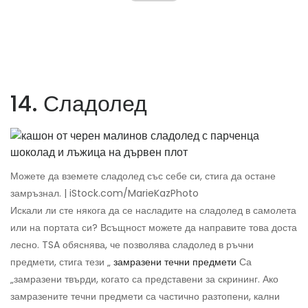
14. Сладолед
Можете да вземете сладолед със себе си, стига да остане
замръзнал. | iStock.com/MarieKazPhoto
Искали ли сте някога да се насладите на сладолед в самолета
или на портата си? Всъщност можете да направите това доста
лесно. TSA обяснява, че позволява сладолед в ръчни
предмети, стига тези „
замразени течни предмети
Са
„замразени твърди, когато са представени за скрининг. Ако
замразените течни предмети са частично разтопени, кални