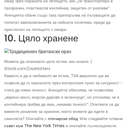
омар чрез охраната на летището, ако „се транспортира в
прозрачен, пластмасов контейнер, защитен от разливи“.
Агенцията обаче също така препоръчва на пътуващите да
попитат авиокомпанията за нейната политика, преди да
пристигнат на летището с омари.
10. Цяло хранене
Можете да опаковате цяло ястие, ако искате. |
iStock.com/LisaHatters
Каквото и да е любимото ви ястие, TSA вероятно ще ви
позволи да го пренесете през контролния пункт за сигурност -
стига да няма течност. Агенцията обяснява, че позволява
„варено месо, морски дарове и зеленчуци“, но уточнява, че в
контейнера трябва да има „никаква течност“. Опитвате се да
вземете решение за хранене, което можете да ядете в
самолета? Опитайте с
плочарски обяд.
Или следвайте готвачи
съвет към The New York Times
и опитайте пълнозърнести