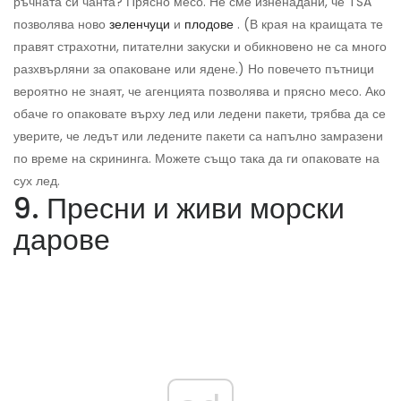
ръчната си чанта? Прясно месо. Не сме изненадани, че TSA
позволява ново
зеленчуци
и
плодове
. (В края на краищата те
правят страхотни, питателни закуски и обикновено не са много
разхвърляни за опаковане или ядене.) Но повечето пътници
вероятно не знаят, че агенцията позволява и прясно месо. Ако
обаче го опаковате върху лед или ледени пакети, трябва да се
уверите, че ледът или ледените пакети са напълно замразени
по време на скрининга. Можете също така да ги опаковате на
сух лед.
9. Пресни и живи морски
дарове