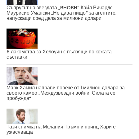
Съпругът на звездата „RHOBH“ Кайл Ричардс
Маурисио Умански „Не дава нищо“ за агентите,
напускащи сред дела за милиони долари
6 лакомства за Хелоуин с пълзящи по кожата
съставки
Марк Хамил направи повече от 1 милион долара за
своето камео „Междузвездни войни: Силата се
пробужда“
Тази снимка на Мелания Тръмп и принц Хари е
ужасяваща