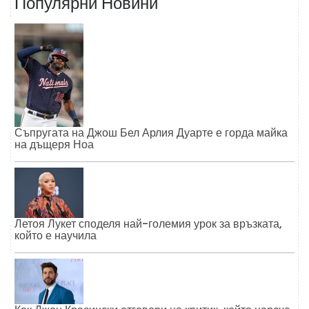
Популярни Новини
Съпругата на Джош Бел Арлия Дуарте е горда майка
на дъщеря Ноа
Летоя Лукет споделя най-големия урок за връзката,
който е научила