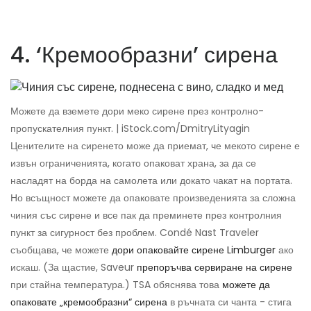
4. ‘Кремообразни’ сирена
Можете да вземете дори меко сирене през контролно-
пропускателния пункт. | iStock.com/DmitryLityagin
Ценителите на сиренето може да приемат, че мекото сирене е
извън ограниченията, когато опаковат храна, за да се
насладят на борда на самолета или докато чакат на портата.
Но всъщност можете да опаковате произведенията за сложна
чиния със сирене и все пак да преминете през контролния
пункт за сигурност без проблем. Condé Nast Traveler
съобщава, че можете
дори опаковайте сирене Limburger
ако
искаш. (За щастие, Saveur
препоръчва сервиране на сирене
при стайна температура.) TSA обяснява това
можете да
опаковате „кремообразни“ сирена
в ръчната си чанта - стига