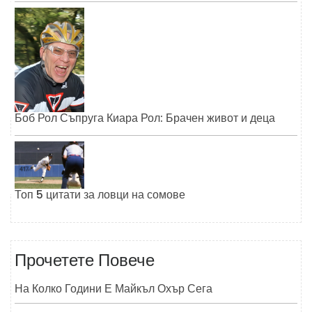
Боб Рол Съпруга Киара Рол: Брачен живот и деца
Топ 5 цитати за ловци на сомове
Прочетете Повече
На Колко Години Е Майкъл Охър Сега