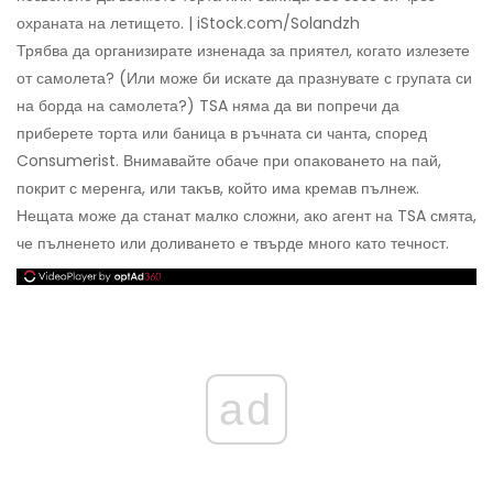
охраната на летището. | iStock.com/Solandzh
Трябва да организирате изненада за приятел, когато излезете
от самолета? (Или може би искате да празнувате с групата си
на борда на самолета?) TSA няма да ви попречи да
приберете торта или баница в ръчната си чанта, според
Consumerist. Внимавайте обаче при опаковането на пай,
покрит с меренга, или такъв, който има кремав пълнеж.
Нещата може да станат малко сложни, ако агент на TSA смята,
че пълненето или доливането е твърде много като течност.
ad