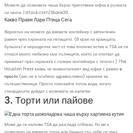
Можете да опаковате чаша бързо приготвени юфка в ръчната
си чанта. | iStock.com/Skarie20
Какво Прави Лари Птица Сега
Вероятно не можете да вземете контейнер с автентичен
рамен чрез охраната на летището. (В края на краищата,
бульонът е неразделна част от това японско ястие и TSA не се
отнася много любезно към пътниците, които се опитват да
преминат през охраната с големи контейнери с течност.) The
Houston Press казва, че моменталният вид юфка с рамен
е
просто
(ако не е особено здравословно) хранене за
пътешественици. Просто поискайте топла вода, когато
стюардесите дойдат с количката за напитки.
3. Торти или пайове
Може да се наложи TSA да разгледа отблизо. Но ви е
позволено да вземете торта или баница със себе си чрез