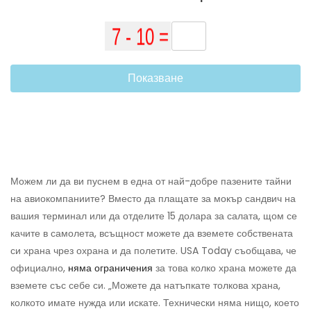
Показване
Можем ли да ви пуснем в една от най-добре пазените тайни
на авиокомпаниите? Вместо да плащате за мокър сандвич на
вашия терминал или да отделите 15 долара за салата, щом се
качите в самолета, всъщност можете да вземете собствената
си храна чрез охрана и да полетите. USA Today съобщава, че
официално,
няма ограничения
за това колко храна можете да
вземете със себе си. „Можете да натъпкате толкова храна,
колкото имате нужда или искате. Технически няма нищо, което