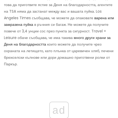
това да приготвите ястие за Деня на благодарността, агентите
на TSA няма да застанат между вас и вашата пуйка. Los
Angeles Times съобщава, че можете да опаковате
варена или
замразена пуйка
в ръчния си багаж. Не можете да получите
повече от 3,4 унции сос през пункта за сигурност. Travel +
Leisure обаче съобщава, че има такива
много други храни за
Деня на благодарността
които можете да получите чрез
охраната на летището, като плънка от царевичен хляб, печени
брюкселски кълнове или дори домашно приготвени ролки от
Паркър.
ad