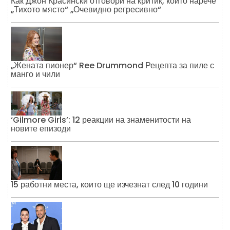
Как Джон Красински отговори на критик, който нарече
„Тихото място“ „Очевидно регресивно“
„Жената пионер“ Ree Drummond Рецепта за пиле с
манго и чили
‘Gilmore Girls’: 12 реакции на знаменитости на
новите епизоди
15 работни места, които ще изчезнат след 10 години