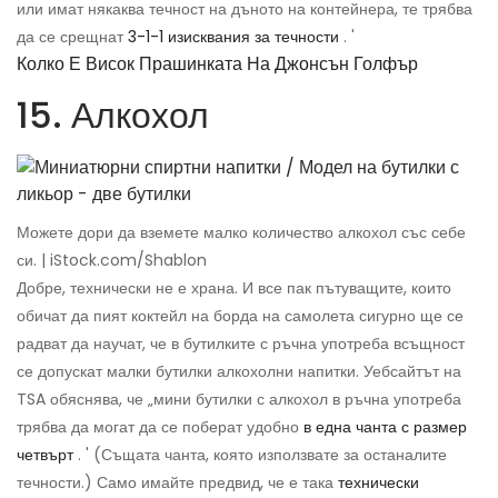
или имат някаква течност на дъното на контейнера, те трябва
да се срещнат
3-1-1 изисквания за течности
. '
Колко Е Висок Прашинката На Джонсън Голфър
15. Алкохол
Можете дори да вземете малко количество алкохол със себе
си. | iStock.com/Shablon
Добре, технически не е храна. И все пак пътуващите, които
обичат да пият коктейл на борда на самолета сигурно ще се
радват да научат, че в бутилките с ръчна употреба всъщност
се допускат малки бутилки алкохолни напитки. Уебсайтът на
TSA обяснява, че „мини бутилки с алкохол в ръчна употреба
трябва да могат да се поберат удобно
в една чанта с размер
четвърт
. ' (Същата чанта, която използвате за останалите
течности.) Само имайте предвид, че е така
технически