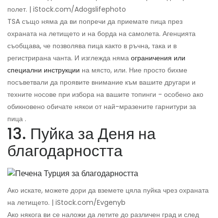
полет. | iStock.com/Adogslifephoto
TSA също няма да ви попречи да приемате пица през
охраната на летището и на борда на самолета. Агенцията
съобщава, че позволява пица както в ръчна, така и в
регистрирана чанта. И изглежда няма
ограничения или
специални инструкции
на място, или. Ние просто бихме
посъветвали да проявите внимание към вашите другари и
техните носове при избора на вашите топинги - особено ако
обикновено обичате някои от най-мразените гарнитури за
пица .
13. Пуйка за Деня на
благодарността
Ако искате, можете дори да вземете цяла пуйка чрез охраната
на летището. | iStock.com/Evgenyb
Ако някога ви се наложи да летите до различен град и след