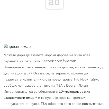
ad
Можете дори да вземете морски дарове на живо чрез
охраната на летището. | iStock.com/Victorn
Планирате голяма вечеря с морски дарове, когато стигнете до
дестинацията си? Оказва се, че вероятно можете да
пазарувате хранителни стоки преди време. Ню Йорк Таймс
съобщи, че наскоро агентите на TSA в Бостън Логан
Интернешънъл са се сблъскали с
20-килограмов жив
атлантически омар
- и го пуснете през контролно-
пропускателния пункт. TSA обяснява това
те ще позволят
жив