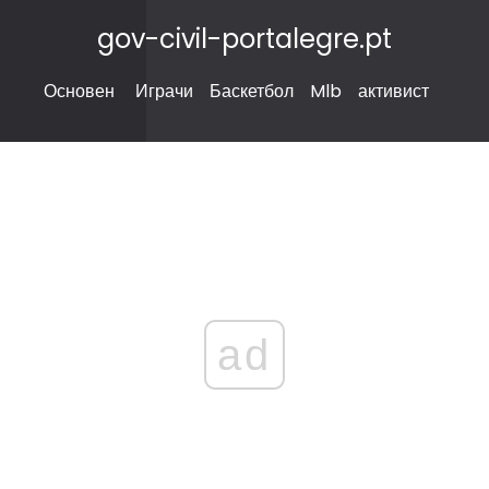
gov-civil-portalegre.pt
Основен
Играчи
Баскетбол
Mlb
активист
ad