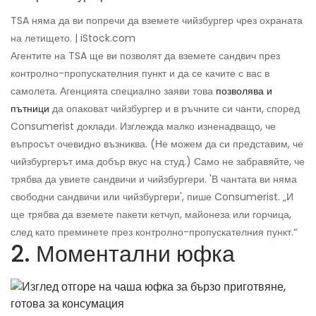
TSA няма да ви попречи да вземете чийзбургер чрез охраната
на летището. | iStock.com
Агентите на TSA ще ви позволят да вземете сандвич през
контролно-пропускателния пункт и да се качите с вас в
самолета. Агенцията специално заяви това
позволява и
пътници
да опаковат чийзбургер и в ръчните си чанти, според
Consumerist доклади. Изглежда малко изненадващо, че
въпросът очевидно възниква. (Не можем да си представим, че
чийзбургерът има добър вкус на студ.) Само не забравяйте, че
трябва да увиете сандвичи и чийзбургери. 'В чантата ви няма
свободни сандвичи или чийзбургери', пише Consumerist. „И
ще трябва да вземете пакети кетчуп, майонеза или горчица,
след като преминете през контролно-пропускателния пункт.“
2. Моментални юфка