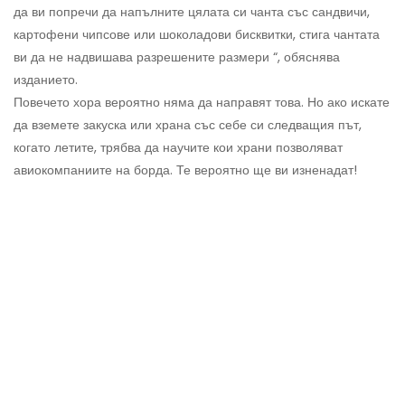
да ви попречи да напълните цялата си чанта със сандвичи,
картофени чипсове или шоколадови бисквитки, стига чантата
ви да не надвишава разрешените размери “, обяснява
изданието.
Повечето хора вероятно няма да направят това. Но ако искате
да вземете закуска или храна със себе си следващия път,
когато летите, трябва да научите кои храни позволяват
авиокомпаниите на борда. Те вероятно ще ви изненадат!