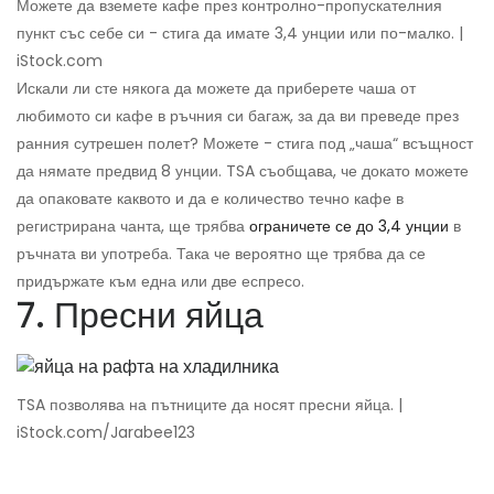
Можете да вземете кафе през контролно-пропускателния
пункт със себе си - стига да имате 3,4 унции или по-малко. |
iStock.com
Искали ли сте някога да можете да приберете чаша от
любимото си кафе в ръчния си багаж, за да ви преведе през
ранния сутрешен полет? Можете - стига под „чаша“ всъщност
да нямате предвид 8 унции. TSA съобщава, че докато можете
да опаковате каквото и да е количество течно кафе в
регистрирана чанта, ще трябва
ограничете се до 3,4 унции
в
ръчната ви употреба. Така че вероятно ще трябва да се
придържате към една или две еспресо.
7. Пресни яйца
TSA позволява на пътниците да носят пресни яйца. |
iStock.com/Jarabee123