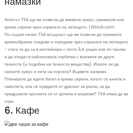
намазки
Агентът TSA ще ви позволи да вземете хумус, гуакамоле или
крема сирене чрез охраната на летището. | iStock.com
По същия начин TSA всъщност ще ви позволи да приемате
кремообразни спадове и спредове чрез охраната на летището
- стига те да са в контейнери с тегло 3,4 унции или по-малки
и да отидат в найлоновата торбичка с всичките ви други
течности (и подобни на течности вещества). Искате ли да
хапнете хумус и пита на портата? Вървете направо.
Планирате да ядете багел и крема сирене, когато се качите в
самолета, или се нуждаете от дресинг за ранчо, за да
придружите пръчките си от целина и моркови? TSA няма да ви
спре.
6. Кафе