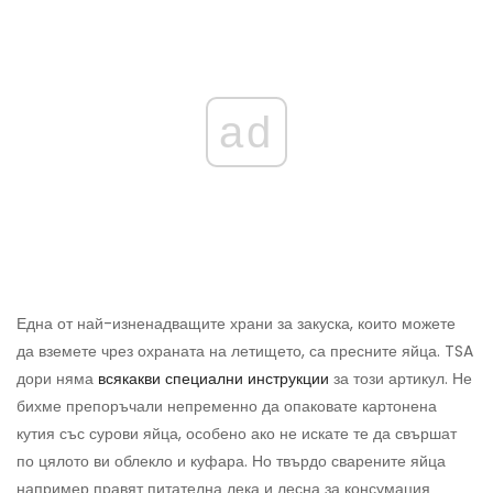
ad
Една от най-изненадващите храни за закуска, които можете
да вземете чрез охраната на летището, са пресните яйца. TSA
дори няма
всякакви специални инструкции
за този артикул. Не
бихме препоръчали непременно да опаковате картонена
кутия със сурови яйца, особено ако не искате те да свършат
по цялото ви облекло и куфара. Но твърдо сварените яйца
например правят питателна лека и лесна за консумация