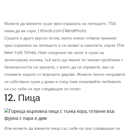
Можете да вземете суши чрез охраната на летището. TSA
няма да ви спре. | iStock.com/AlinaPhoto
Сушито е друго вкусно ястие, което някои готвачи приемат
чрез охраната на летището и се качват в самолета, научи The
New York Times. Най-сигурният ви залог е суши на
зеленчукова основа, тъй като ще имате по-малко проблеми с
безопасността на храните, с които да се справите, ако се
откажете изцяло от морските дарове. Можете лесно направете
си собствено суши у дома и след това опаковайте любимите
си със себе си при следващия си полет.
12. Пица
Или можете да вземете пица със себе си при следващия си