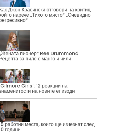
Как Джон Красински отговори на критик,
който нарече „Тихото място“ „Очевидно
регресивно“
„Жената пионер“ Ree Drummond
Рецепта за пиле с манго и чили
‘Gilmore Girls’: 12 реакции на
знаменитости на новите епизоди
15 работни места, които ще изчезнат след
10 години