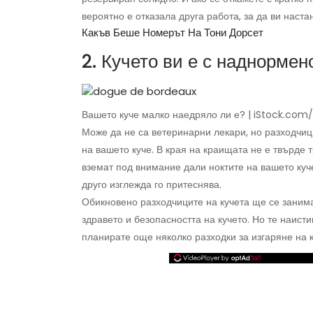
вероятно е отказала друга работа, за да ви наста
Какъв Беше Номерът На Тони Дорсет
2. Кучето ви е с наднормен
Вашето куче малко наедряло ли е? | iStock.com
Може да не са ветеринарни лекари, но разходчиц
на вашето куче. В края на краищата не е твърде 
вземат под внимание дали ноктите на вашето куч
друго изглежда го притеснява.
Обикновено разходчиците на кучета ще се занимав
здравето и безопасността на кучето. Но те наисти
планирате още няколко разходки за изгаряне на 