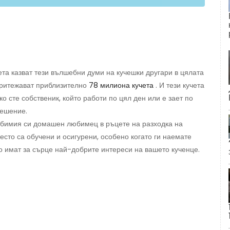
ета казват тези вълшебни думи на кучешки другари в цялата
притежават приблизително
78 милиона кучета
. И тези кучета
ко сте собственик, който работи по цял ден или е зает по
решение.
юбимия си домашен любимец в ръцете на разходка на
често са обучени и осигурени, особено когато ги наемате
но имат за сърце най-добрите интереси на вашето кученце.