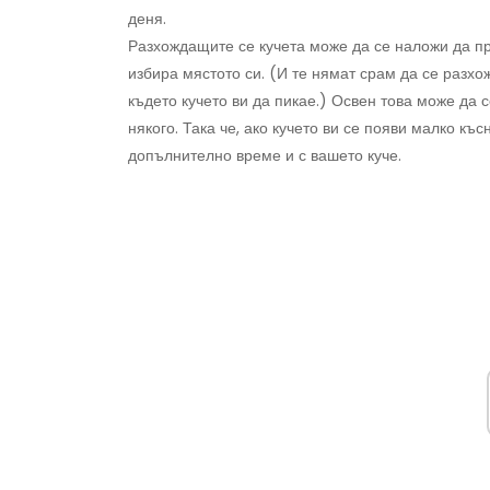
деня.
Разхождащите се кучета може да се наложи да пр
избира мястото си. (И те нямат срам да се разхож
където кучето ви да пикае.) Освен това може да 
някого. Така че, ако кучето ви се появи малко къ
допълнително време и с вашето куче.