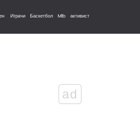
ен
Играчи
Баскетбол
Mlb
активист
ad