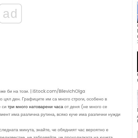
ad
же би на този. | iStock.com/BilevichOlga
о цял ден. Графиците им са много строги, особено в
е си
три много натоварени часа
от деня (не много се
 клиент има различна рутина, всяко куче има различни нужди
следната минута, знайте, че обядният час вероятно е
предизвестие, не забравяйте, че проходилката на кучета