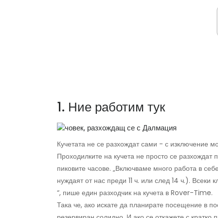
1. Ние работим тук
Кучетата не се разхождат сами - с изключение мо
Проходилките на кучета не просто се разхождат п
пиковите часове. „Включваме много работа в себ
нуждаят от нас преди 11 ч. или след 14 ч.). Всеки
“, пише един разходчик на кучета в Rover-Time.
Така че, ако искате да планирате посещение в по
резервиран солидно. И ако се откажете с кратко 