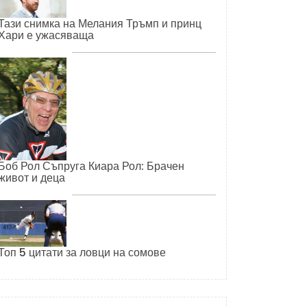
Тази снимка на Мелания Тръмп и принц
Хари е ужасяваща
Боб Рол Съпруга Киара Рол: Брачен
живот и деца
Топ 5 цитати за ловци на сомове