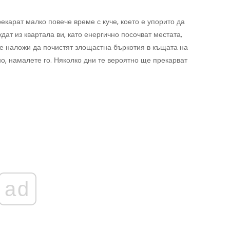
екарат малко повече време с куче, което е упорито да
дат из квартала ви, като енергично посочват местата,
се наложи да почистят злощастна бъркотия в къщата на
сно, намалете го. Няколко дни те вероятно ще прекарват
ad