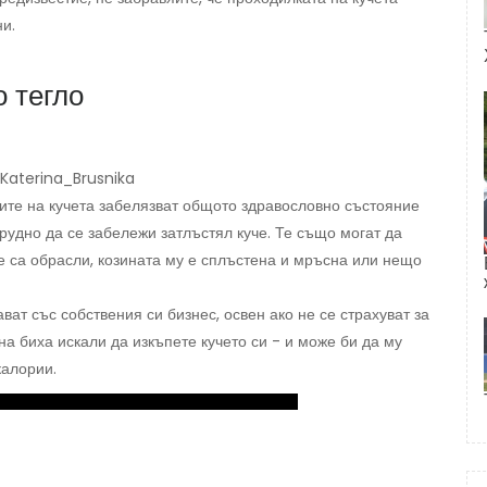
ни.
о тегло
/Katerina_Brusnika
ите на кучета забелязват общото здравословно състояние
трудно да се забележи затлъстял куче. Те също могат да
е са обрасли, козината му е сплъстена и мръсна или нещо
ат със собствения си бизнес, освен ако не се страхуват за
на биха искали да изкъпете кучето си - и може би да му
калории.