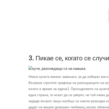
3. Пикае се, когато се случ
Някои кучета вземат завинаги, за да изберат мест
Въпреки строгите графици на разходчиците на куч
когато е време за ядене). Проходилките на кучет
една страна, те искат да се уверят, че той няма 
зададе въпрос защо изобщо са наели разходка на 
дадат на вашия домашен любимец малко облекчени