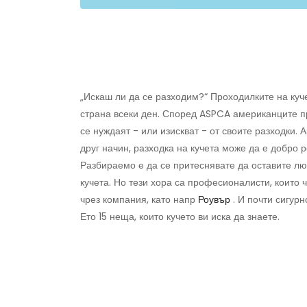
„Искаш ли да се разходим?“ Проходилките на куч
страна всеки ден. Според ASPCA американците 
се нуждаят - или изискват - от своите разходки. А
друг начин, разходка на кучета може да е добро 
Разбираемо е да се притеснявате да оставите л
кучета. Но тези хора са професионалисти, които 
чрез компания, като напр
Роувър
. И почти сигур
Ето 15 неща, които кучето ви иска да знаете.