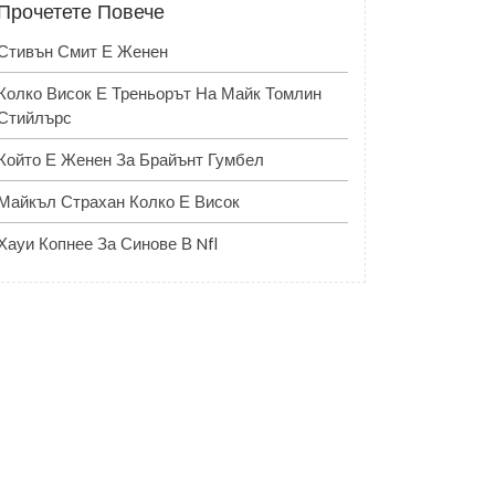
Прочетете Повече
Стивън Смит Е Женен
Колко Висок Е Треньорът На Майк Томлин
Стийлърс
Който Е Женен За Брайънт Гумбел
Майкъл Страхан Колко Е Висок
Хауи Копнее За Синове В Nfl