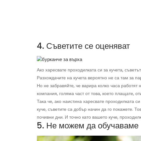
4. Съветите се оценяват
Ако харесвате проходилката си за кучета, съветът
Разхождачите на кучета вероятно не са там за п
Но не забравяйте, че варира колко часа работят н
компания, голяма част от това, което плащате, от
Така че, ако наистина харесвате проходилката си 
куче, съветите са добър начин да го покажете. То
почивни дни. И точно като вашето куче, проходил
5. Не можем да обучаваме 