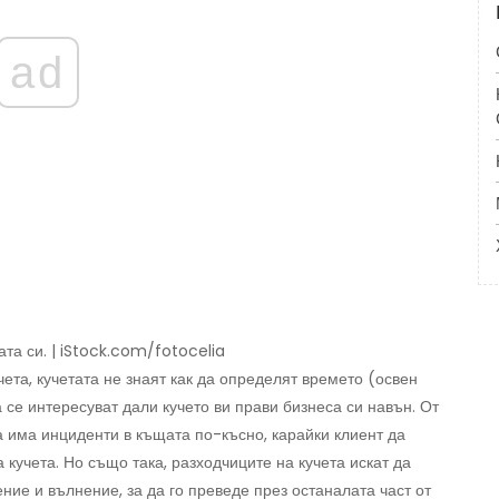
ad
и
ата си. | iStock.com/fotocelia
ета, кучетата не знаят как да определят времето (освен
а се интересуват дали кучето ви прави бизнеса си навън. От
да има инциденти в къщата по-късно, карайки клиент да
кучета. Но също така, разходчиците на кучета искат да
е и вълнение, за да го преведе през останалата част от