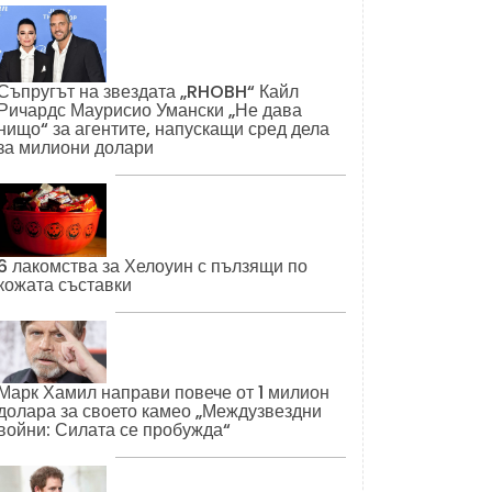
Съпругът на звездата „RHOBH“ Кайл
Ричардс Маурисио Умански „Не дава
нищо“ за агентите, напускащи сред дела
за милиони долари
6 лакомства за Хелоуин с пълзящи по
кожата съставки
Марк Хамил направи повече от 1 милион
долара за своето камео „Междузвездни
войни: Силата се пробужда“