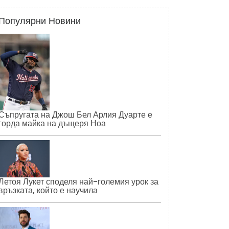
Популярни Новини
Съпругата на Джош Бел Арлия Дуарте е
горда майка на дъщеря Ноа
Летоя Лукет споделя най-големия урок за
връзката, който е научила