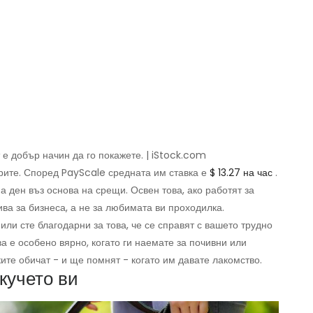
 е добър начин да го покажете. | iStock.com
арите. Според PayScale средната им ставка е
$ 13.27 на час
.
а ден въз основа на срещи. Освен това, ако работят за
ива за бизнеса, а не за любимата ви проходилка.
или сте благодарни за това, че се справят с вашето трудно
ва е особено вярно, когато ги наемате за почивни или
ките обичат - и ще помнят - когато им давате лакомство.
кучето ви