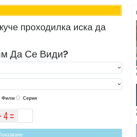
куче проходилка иска да
м Да Се Види?
Филм
Серия
Показване