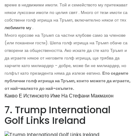
време в недвижими имоти. Той и семейството му притежават
някои луксозни имоти по целия свят . Много от тези имоти са
собствени голф игрища на Тръмп, включително някои от тях
любимите му
.
Много курсове на Тръмп са частни клубове само за членове
(или поканени гости). Шепа голф игрища на Тръмп обаче са
отворени за обществеността. Ако искате да сте като Тръмп и
да играете някое от неговите голф игрища, ще трябва да
харчите като милиардер - добре, може би не милиардер, но
голфът като президента няма да излезе евтино.
Ето седемте
публични голф игрища на Тръмп, които можете да играете,
от най-малкото до най-скъпите.
Какво Е Истинското Име На Стефани Макмахон
7. Trump International
Golf Links Ireland