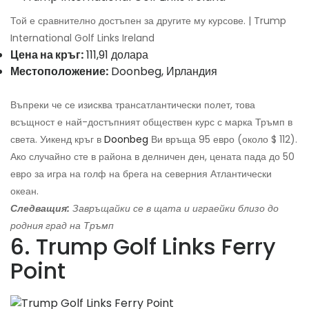
Той е сравнително достъпен за другите му курсове. | Trump
International Golf Links Ireland
Цена на кръг:
111,91 долара
Местоположение:
Doonbeg, Ирландия
Въпреки че се изисква трансатлантически полет, това
всъщност е най-достъпният обществен курс с марка Тръмп в
света. Уикенд кръг в
Doonbeg
Ви връща 95 евро (около $ 112).
Ако случайно сте в района в делничен ден, цената пада до 50
евро за игра на голф на брега на северния Атлантически
океан.
Следващия:
Завръщайки се в щата и играейки близо до
родния град на Тръмп
6. Trump Golf Links Ferry
Point