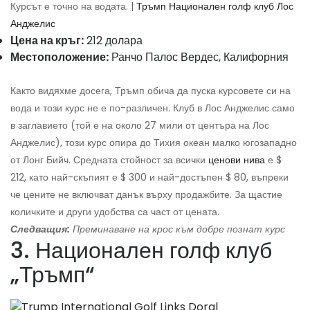
Курсът е точно на водата. |
Тръмп Национален голф клуб Лос
Анджелис
Цена на кръг:
212 долара
Местоположение:
Ранчо Палос Вердес, Калифорния
Както видяхме досега, Тръмп обича да пуска курсовете си на
вода и този курс не е по-различен. Клуб в Лос Анджелис само
в заглавието (той е на около 27 мили от центъра на Лос
Анджелис), този курс опира до Тихия океан малко югозападно
от Лонг Бийч. Средната стойност за всички
ценови нива
е $
212, като най-скъпият е $ 300 и най-достъпен $ 80, въпреки
че цените не включват данък върху продажбите. За щастие
количките и други удобства са част от цената.
Следващия:
Преминаване на крос към добре познат курс
3. Национален голф клуб
„Тръмп“