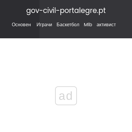
gov-civil-portalegre.pt
Основен
Играчи
Баскетбол
Mlb
активист
ad