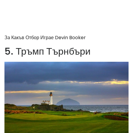
За Какъв Отбор Играе Devin Booker
5. Тръмп Търнбъри