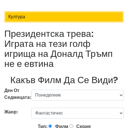
Култура
Президентска трева:
Играта на тези голф
игрища на Доналд Тръмп
не е евтина
Какъв Филм Да Се Види?
Ден От
Седмицата:
Жанр:
Тип:
Филм
Серия