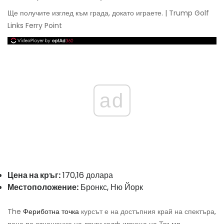
Ще получите изглед към града, докато играете. | Trump Golf
Links Ferry Point
ad
Цена на кръг:
170,16 долара
Местоположение:
Бронкс, Ню Йорк
The
Фериботна точка
курсът е на достъпния край на спектъра,
поне по отношение на други голф игрища на Тръмп.