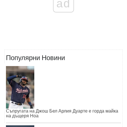
ad
Популярни Новини
Съпругата на Джош Бел Арлия Дуарте е горда майка
на дъщеря Ноа