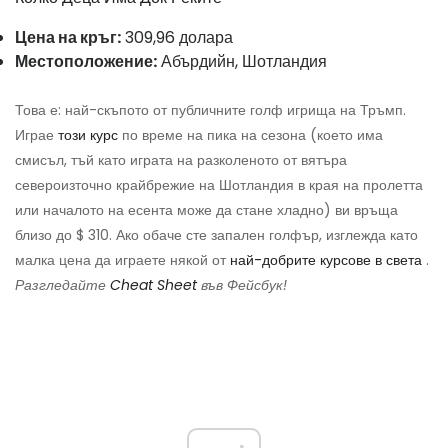
Цена на кръг:
309,96 долара
Местоположение:
Абърдийн, Шотландия
Това е: най-скъпото от публичните голф игрища на Тръмп.
Играе
този курс
по време на пика на сезона (което има
смисъл, тъй като играта на разколеното от вятъра
североизточно крайбрежие на Шотландия в края на пролетта
или началото на есента може да стане хладно) ви връща
близо до $ 310. Ако обаче сте запален голфър, изглежда като
малка цена да играете някой от
най-добрите курсове в света
.
Разгледайте
Cheat Sheet
във Фейсбук!