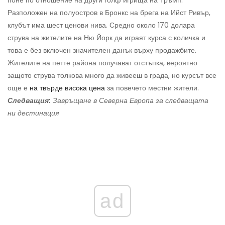
Разположен на полуостров в Бронкс на брега на Ийст Ривър,
клубът има шест ценови нива. Средно около 170 долара
струва на жителите на Ню Йорк да играят курса с количка и
това е без включен значителен данък върху продажбите.
Жителите на петте района получават отстъпка, вероятно
защото струва толкова много да живееш в града, но курсът все
още е
на твърде висока цена
за повечето местни жители.
Следващия:
Завръщане в Северна Европа за следващата
ни дестинация
ad