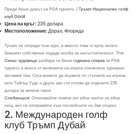
Преди беше домът на PGA турнето. |
Тръмп Национален голф
клуб Doral
Цена на кръг:
235 долара
Местоположение:
Дорал, Флорида
Тръмп не изгради този курс, а вместо това го купи, когато
бившият собственик подаде молба за несъстоятелност. The
Синьо чудовище
разбира се беше
годишна спирка
за PGA
турнето и много от величията на играта спечелиха турнирни
заглавия там. Сега можете да вървите по стъпките на играчи,
като Тайгър Уудс и други, ако сте готови да отделите 235
долара за зелени такси.
Следващия:
Опаковайте повече от една чанта за една
нощ, ако се отправяте към последните ни две спирки.
2. Международен голф
клуб Тръмп Дубай