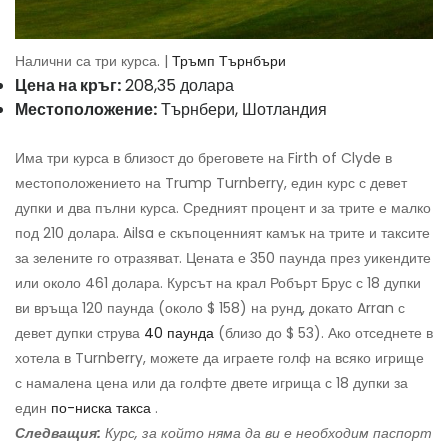
Налични са три курса. |
Тръмп Търнбъри
Цена на кръг:
208,35 долара
Местоположение:
Търнбери, Шотландия
Има три курса в близост до бреговете на Firth of Clyde в
местоположението на Trump Turnberry, един курс с девет
дупки и два пълни курса. Средният процент и за трите е малко
под 210 долара. Ailsa е скъпоценният камък на трите и таксите
за зелените го отразяват. Цената е 350 паунда през уикендите
или около 461 долара. Курсът на крал Робърт Брус с 18 дупки
ви връща 120 паунда (около $ 158) на рунд, докато Arran с
девет дупки струва
40 паунда
(близо до $ 53). Ако отседнете в
хотела в Turnberry, можете да играете голф на всяко игрище
с намалена цена или да голфте двете игрища с 18 дупки за
един
по-ниска такса
.
Следващия:
Курс, за който няма да ви е необходим паспорт