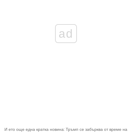
ad
И ето още една кратка новина: Тръмп се забърква от време на