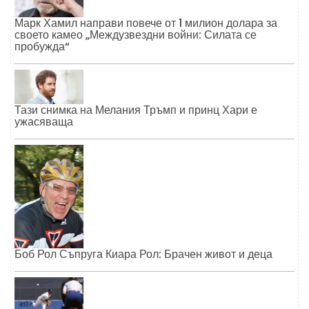
Марк Хамил направи повече от 1 милион долара за
своето камео „Междузвездни войни: Силата се
пробужда“
Тази снимка на Мелания Тръмп и принц Хари е
ужасяваща
Боб Рол Съпруга Киара Рол: Брачен живот и деца