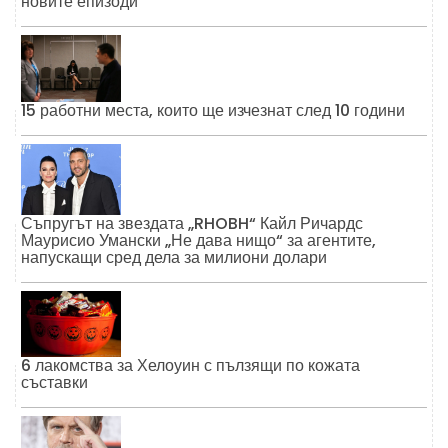
новите епизоди
15 работни места, които ще изчезнат след 10 години
Съпругът на звездата „RHOBH“ Кайл Ричардс
Маурисио Умански „Не дава нищо“ за агентите,
напускащи сред дела за милиони долари
6 лакомства за Хелоуин с пълзящи по кожата
съставки