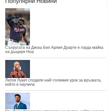
Популярни Новини
Съпругата на Джош Бел Арлия Дуарте е горда майка
на дъщеря Ноа
Летоя Лукет споделя най-големия урок за връзката,
който е научила