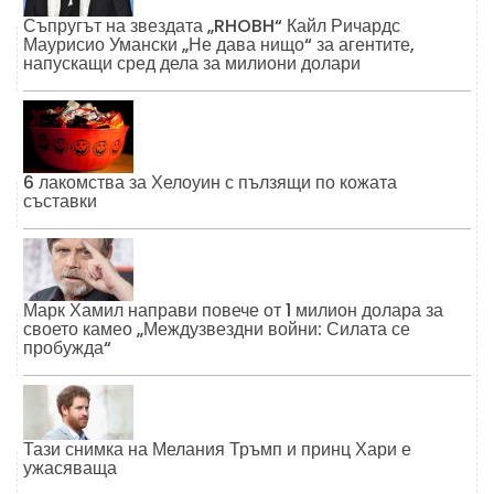
Съпругът на звездата „RHOBH“ Кайл Ричардс
Маурисио Умански „Не дава нищо“ за агентите,
напускащи сред дела за милиони долари
6 лакомства за Хелоуин с пълзящи по кожата
съставки
Марк Хамил направи повече от 1 милион долара за
своето камео „Междузвездни войни: Силата се
пробужда“
Тази снимка на Мелания Тръмп и принц Хари е
ужасяваща