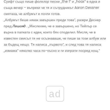
Суифт също пише
фолклор
песни „the 1“ и „hoax“ в една и
съща вечер – въпреки че тя и сътрудникът Aaron Dessner
смятаха, че албумът е почти готов.
„Албумът беше някак завършен преди това“, разкри Деснер
пред
Лешояд
. „Мислехме, че е завършено, но Тейлър се
върна в папката с идеи, които бях споделил. Мисля, че в
известен смисъл тя не осъзнаваше, че пише за този албум или
за бъдещ нещо. Тя написа „първото“, и след това тя написа
„измама“ няколко часа по-късно и ги изпрати посред нощ.“
ad