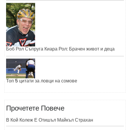
Боб Рол Съпруга Киара Рол: Брачен живот и деца
Топ 5 цитати за ловци на сомове
Прочетете Повече
В Кой Колеж Е Отишъл Майкъл Страхан