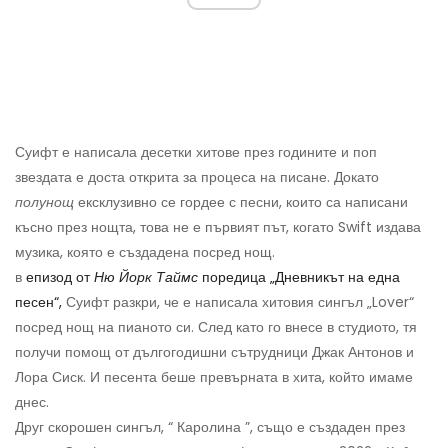
Суифт е написала десетки хитове през годините и поп
звездата е доста открита за процеса на писане. Докато
полунощ
ексклузивно се гордее с песни, които са написани
късно през нощта, това не е първият път, когато Swift издава
музика, която е създадена посред нощ.
в
епизод от
Ню Йорк Таймс
поредица „Дневникът на една
песен“,
Суифт разкри, че е написала хитовия сингъл „Lover“
посред нощ на пианото си. След като го внесе в студиото, тя
получи помощ от дългогодишни сътрудници Джак Антонов и
Лора Сиск. И песента беше превърната в хита, който имаме
днес.
Друг скорошен сингъл, “ Каролина ”, също е създаден през