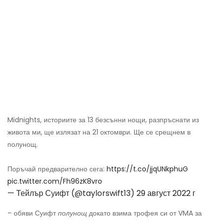
Midnights, историите за 13 безсънни нощи, разпръснати из
живота ми, ще излязат на 21 октомври. Ще се срещнем в
полунощ.
Поръчай предварително сега:
https://t.co/jjqUNkphuG
pic.twitter.com/Fh96zK8vro
— Тейлър Суифт (@taylorswift13)
29 август 2022 г
– обяви Суифт
полунощ
докато взима трофея си от VMA за