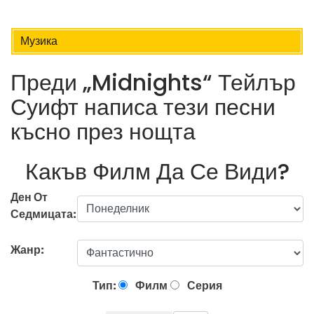
Музика
Преди „Midnights“ Тейлър
Суифт написа тези песни
късно през нощта
Какъв Филм Да Се Види?
Ден От
Седмицата:
Жанр:
Тип:
Филм
Серия