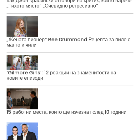
Как Джон Красински отговори на критик, който нарече
„Тихото място“ „Очевидно регресивно“
„Жената пионер“ Ree Drummond Рецепта за пиле с
манго и чили
‘Gilmore Girls’: 12 реакции на знаменитости на
новите епизоди
15 работни места, които ще изчезнат след 10 години