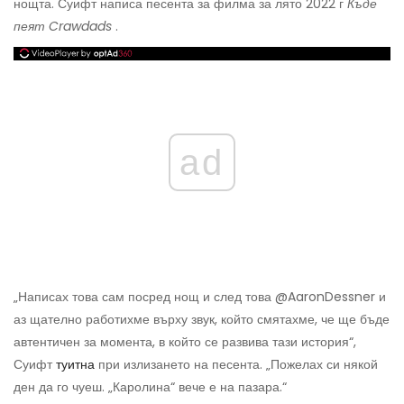
нощта. Суифт написа песента за филма за лято 2022 г
Къде
пеят Crawdads
.
ad
„Написах това сам посред нощ и след това @AaronDessner и
аз щателно работихме върху звук, който смятахме, че ще бъде
автентичен за момента, в който се развива тази история“,
Суифт
туитна
при излизането на песента. „Пожелах си някой
ден да го чуеш. „Каролина“ вече е на пазара.“