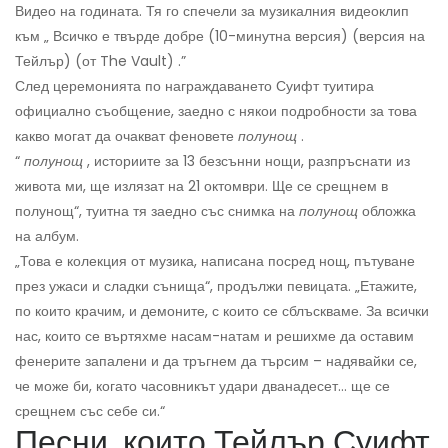
Видео на годината. Тя го спечели за музикалния видеоклип
към „ Всичко е твърде добре (10-минутна версия) (версия на
Тейлър) (от The Vault) .”
След церемонията по награждаването Суифт туитира
официално съобщение, заедно с някои подробности за това
какво могат да очакват феновете
полунощ
.
“
полунощ
, историите за 13 безсънни нощи, разпръснати из
живота ми, ще излязат на 21 октомври. Ще се срещнем в
полунощ“, туитна тя заедно със снимка на
полунощ
обложка
на албум.
„Това е колекция от музика, написана посред нощ, пътуване
през ужаси и сладки сънища“, продължи певицата. „Етажите,
по които крачим, и демоните, с които се сблъскваме. За всички
нас, които се въртяхме насам-натам и решихме да оставим
фенерите запалени и да тръгнем да търсим – надявайки се,
че може би, когато часовникът удари дванадесет… ще се
срещнем със себе си.“
Песни, които Тейлър Суифт