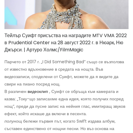
Тейлър Суифт присъства на наградите MTV VMA 2022
в Prudential Center на 28 август 2022 г. в Нюарк, Ню
Джърси. | Артуро Холмс/FilmMagic
Парчето от 2017 г. „I Did Something Bad“ също се възползва
от известно вдъхновение в средата на нощта. Във
видеозаписи, споделени от Суифт, можете да я видите да
свири на пиано посред нощ.
В различен
видеоклип
, Суифт се обръща към камерата и
казва: „Току-що записахме една идея, която получих посред
нощ“, преди да пусне запис на нейния глас, имитиращ звуков
ефект, който искаше да включи в песента.
полунощ
бележи първия път, когато Swift издава албум,
съставен единствено от нощни песни. Но въз основа на