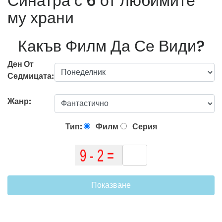
Синатра с 6 от любимите
му храни
Какъв Филм Да Се Види?
Ден От
Седмицата:
Жанр:
Тип:
Филм
Серия
Показване