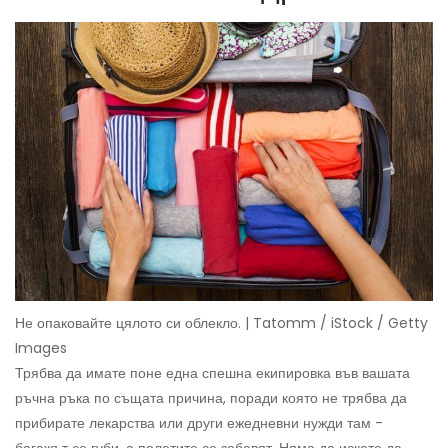
Не опаковайте цялото си облекло. | Tatomm / iStock / Getty
Images
Трябва да имате поне една спешна екипировка във вашата
ръчна ръка по същата причина, поради която не трябва да
прибирате лекарства или други ежедневни нужди там -
багажът се губи, а полетите се забавят. Няма да искате да