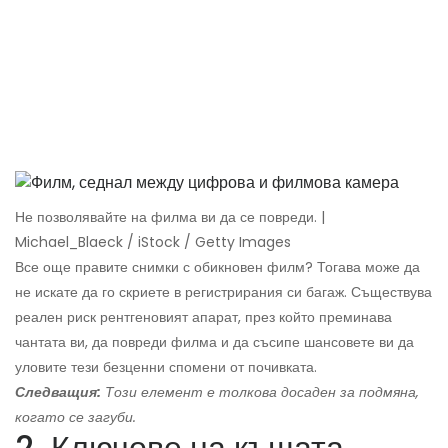
Не позволявайте на филма ви да се повреди. |
Michael_Blaeck / iStock / Getty Images
Все още правите снимки с обикновен филм? Тогава може да
не искате да го скриете в регистрирания си багаж. Съществува
реален риск рентгеновият апарат, през който преминава
чантата ви, да повреди филма и да съсипе шансовете ви да
уловите тези безценни спомени от почивката.
Следващия:
Този елемент е толкова досаден за подмяна,
когато се загуби.
2. Ключове на къщата