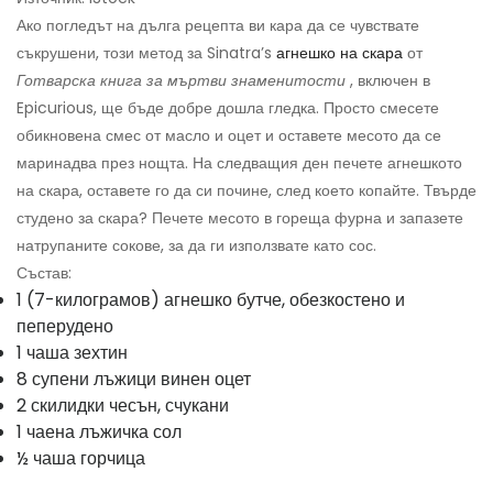
Ако погледът на дълга рецепта ви кара да се чувствате
съкрушени, този метод за Sinatra’s
агнешко на скара
от
Готварска книга за мъртви знаменитости
, включен в
Epicurious, ще бъде добре дошла гледка. Просто смесете
обикновена смес от масло и оцет и оставете месото да се
маринадва през нощта. На следващия ден печете агнешкото
на скара, оставете го да си почине, след което копайте. Твърде
студено за скара? Печете месото в гореща фурна и запазете
натрупаните сокове, за да ги използвате като сос.
Състав:
1 (7-килограмов) агнешко бутче, обезкостено и
пеперудено
1 чаша зехтин
8 супени лъжици винен оцет
2 скилидки чесън, счукани
1 чаена лъжичка сол
½ чаша горчица