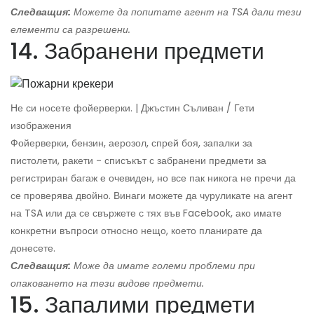
Следващия:
Можете да попитате агент на TSA дали тези
елементи са разрешени.
14. Забранени предмети
Не си носете фойерверки. | Джъстин Съливан / Гети
изображения
Фойерверки, бензин, аерозол, спрей боя, запалки за
пистолети, ракети - списъкът с забранени предмети за
регистриран багаж е очевиден, но все пак никога не пречи да
се проверява двойно. Винаги можете да чуруликате на агент
на TSA или да се свържете с тях във Facebook, ако имате
конкретни въпроси относно нещо, което планирате да
донесете.
Следващия:
Може да имате големи проблеми при
опаковането на тези видове предмети.
15. Запалими предмети