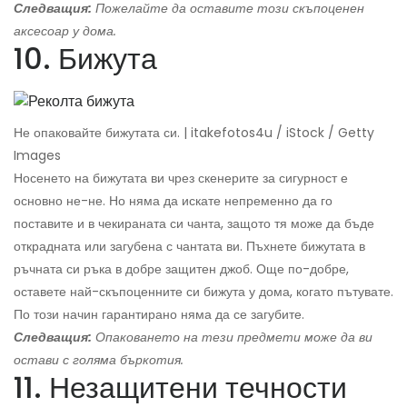
Следващия:
Пожелайте да оставите този скъпоценен
аксесоар у дома.
10. Бижута
Не опаковайте бижутата си. | itakefotos4u / iStock / Getty
Images
Носенето на бижутата ви чрез скенерите за сигурност е
основно не-не. Но няма да искате непременно да го
поставите и в чекираната си чанта, защото тя може да бъде
открадната или загубена с чантата ви. Пъхнете бижутата в
ръчната си ръка в добре защитен джоб. Още по-добре,
оставете най-скъпоценните си бижута у дома, когато пътувате.
По този начин гарантирано няма да се загубите.
Следващия:
Опаковането на тези предмети може да ви
остави с голяма бъркотия.
11. Незащитени течности