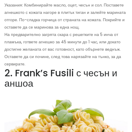
Указания: Комбинирайте масло, оцет, чесън и сол. Поставете
агнешкото с кожата нагоре в плитък тиган и залейте марината
отгоре. По-сладка горчица от страната на кожата. Покрийте и
оставете да се маринова за една нощ.
На предварително загрята скара с решетките на 5 инча от
пламъка, гответе агнешко за 45 минути до 1 час, или докато
достигне желаната от вас готовност, като обърнете веднъж.
Оставете да си почине, след това нарязайте на тънко, за да
сервирате.
2. Frank’s Fusili с чесън и
аншоа