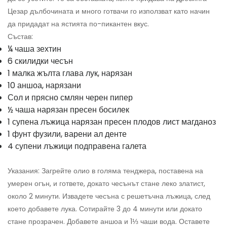
Цезар дълбочината и много готвачи го използват като начин
да придадат на ястията по-пикантен вкус.
Състав:
¼ чаша зехтин
6 скилидки чесън
1 малка жълта глава лук, нарязан
10 аншоа, нарязани
Сол и прясно смлян черен пипер
½ чаша нарязан пресен босилек
1 супена лъжица нарязан пресен плодов лист магданоз
1 фунт фузили, варени ал денте
4 супени лъжици подправена галета
Указания: Загрейте олио в голяма тенджера, поставена на
умерен огън, и гответе, докато чесънът стане леко златист,
около 2 минути. Извадете чесъна с решетъчна лъжица, след
което добавете лука. Сотирайте 3 до 4 минути или докато
стане прозрачен. Добавете аншоа и 1⅓ чаши вода. Оставете