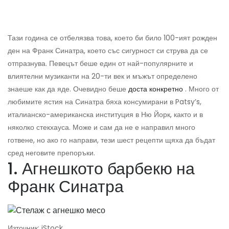
Тази година се отбелязва това, което би било 100-ият рожден
ден на Франк Синатра, което със сигурност си струва да се
отпразнува. Певецът беше един от най-популярните и
влиятелни музиканти на 20-ти век и мъжът определено
знаеше как да яде. Очевидно беше
доста конкретно
. Много от
любимите ястия на Синатра бяха консумирани в Patsy’s,
италианско-американска институция в Ню Йорк, както и в
няколко стекхауса. Може и сам да не е направил много
готвене, но ако го направи, тези шест рецепти щяха да бъдат
сред неговите препоръки.
1. Агнешкото барбекю на
Франк Синатра
Източник: iStock