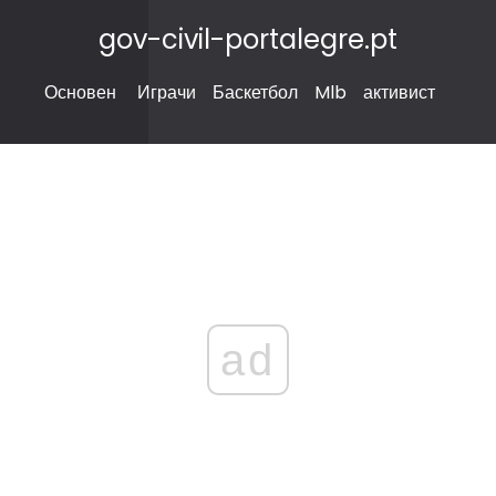
gov-civil-portalegre.pt
Основен
Играчи
Баскетбол
Mlb
активист
ad