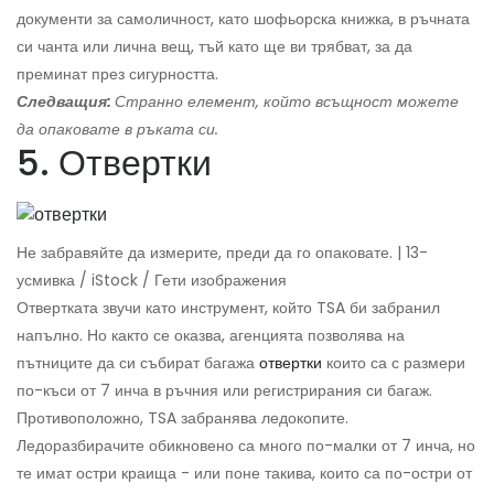
документи за самоличност, като шофьорска книжка, в ръчната
си чанта или лична вещ, тъй като ще ви трябват, за да
преминат през сигурността.
Следващия:
Странно
елемент, който всъщност можете
да опаковате в ръката си.
5. Отвертки
Не забравяйте да измерите, преди да го опаковате. | 13-
усмивка / iStock / Гети изображения
Отвертката звучи като инструмент, който TSA би забранил
напълно. Но както се оказва, агенцията позволява на
пътниците да си събират багажа
отвертки
които са с размери
по-къси от 7 инча в ръчния или регистрирания си багаж.
Противоположно, TSA забранява ледокопите.
Ледоразбирачите обикновено са много по-малки от 7 инча, но
те имат остри краища - или поне такива, които са по-остри от