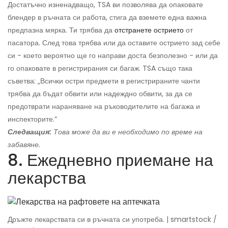
Достатъчно изненадващо, TSA ви позволява да опаковате
блендер в ръчната си работа, стига да вземете една важна
предпазна мярка. Ти трябва да
отстранете острието
от
пасатора. След това трябва или да оставите острието зад себе
си - което вероятно ще го направи доста безполезно - или да
го опаковате в регистрирания си багаж. TSA също така
съветва: „Всички остри предмети в регистрираните чанти
трябва да бъдат обвити или надеждно обвити, за да се
предотврати нараняване на ръководителите на багажа и
инспекторите.“
Следващия:
Това може да ви е необходимо по време на
забавяне.
8. Ежедневно приемане на
лекарства
Дръжте лекарствата си в ръчната си употреба. | smartstock /