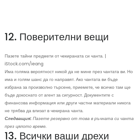
12. Поверителни вещи
Пазете тайни предмети от чекираната си чанта. |
iStock.com/ieang
Има голяма вероятност никой да не мине през чантата ви. Но
има и голям шанс да го направят. Ако чантата ви бъде
избрана за произволно търсене, приемете, че всичко там ще
бъде докоснато от агент за сигурност. Документите с
финансова информация или други частни материали никога
не трябва да влизат в чекирана чанта.
Следващия:
Пазете резервно от това в ръчната си чанта
през цялото време.
13. Всички ваши дрехи