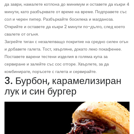
да заври, намалете котлона до минимум и оставете да къкри 4
минути, като разбърквате от време на време. Подправете със
сол и черен пипер. Разбъркайте босилека и магданоза.
Открийте и оставете да къкри 2 минути по-дълго, след което
свалете от огъня.
Загрейте тиган с незалепващо покритие на средно силен огън
и добавете галета. Тост, хвърляне, докато леко покафенее.
Поставете варени тестени изделия в голяма купа за
сервиране и залейте със сос отгоре. Хвърлете, за да
комбинирате, поръсете с галета и сервирайте.
3. Бурбон, карамелизиран
лук и син бургер