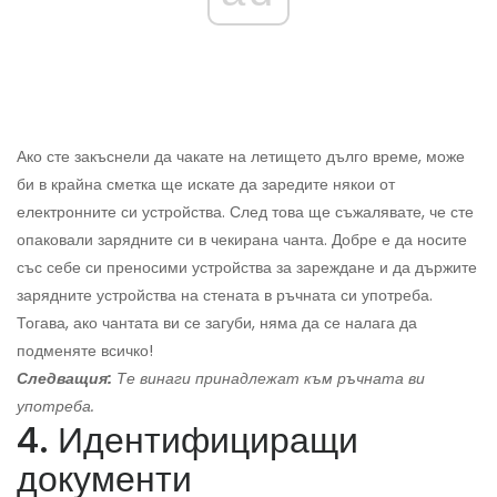
Ако сте закъснели да чакате на летището дълго време, може
би в крайна сметка ще искате да заредите някои от
електронните си устройства. След това ще съжалявате, че сте
опаковали зарядните си в чекирана чанта. Добре е да носите
със себе си преносими устройства за зареждане и да държите
зарядните устройства на стената в ръчната си употреба.
Тогава, ако чантата ви се загуби, няма да се налага да
подменяте всичко!
Следващия:
Те винаги принадлежат към ръчната ви
употреба.
4. Идентифициращи
документи