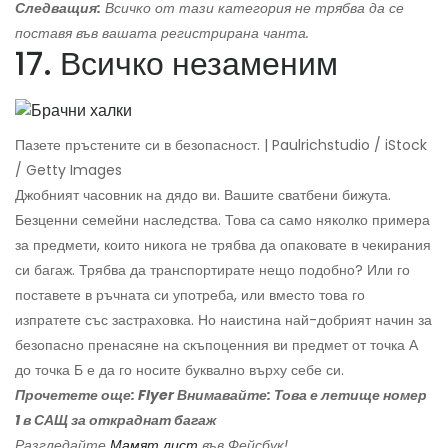
Следващия:
Всичко от тази категория не трябва да се
поставя във вашата регистрирана чанта.
17. Всичко незаменим
Пазете пръстените си в безопасност. | Paulrichstudio / iStock
/ Getty Images
Джобният часовник на дядо ви. Вашите сватбени бижута.
Безценни семейни наследства. Това са само няколко примера
за предмети, които никога не трябва да опаковате в чекирания
си багаж. Трябва да транспортирате нещо подобно? Или го
поставете в ръчната си употреба, или вместо това го
изпратете със застраховка. Но наистина най-добрият начин за
безопасно пренасяне на скъпоценния ви предмет от точка А
до точка Б е да го носите буквално върху себе си.
Прочетете още: Flyer Внимавайте: Това е летище номер
1 в САЩ за откраднат багаж
Разгледайте
Мамят лист
във Фейсбук!