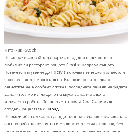
Източник: iStock
Не се притеснявайте да поръчате едни и същи ястия в
любимия си ресторант, защото Sinatra направи същото.
Повечето пътувания до Patsy’s включват телешко миланско и
чеснова паста с много аншоа. Въпреки че нито една от
рецептите не е особено сложна, последната печели наградата
за най-голямо изплащане на вкуса за най-малкото
количество работа. За щастие, готвачът Сал Сконямило
сподели рецептата с
Парад
.
Не всеки обича мисълта да яде тестени изделия, овкусени със
солена риба, но вероятно сте яли много ястия от аншоа, без
да се усетите. Те са съставката, която придава на дресинга