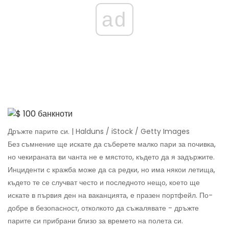
ad
Дръжте парите си. | Halduns / iStock / Getty Images
Без съмнение ще искате да съберете малко пари за почивка,
но чекираната ви чанта не е мястото, където да я задържите.
Инциденти с кражба може да са редки, но има някои летища,
където те се случват често и последното нещо, което ще
искате в първия ден на ваканцията, е празен портфейл. По-
добре в безопасност, отколкото да съжалявате - дръжте
парите си прибрани близо за времето на полета си.