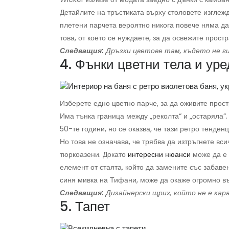
Детайлите на тръстиката върху столовете изглеж
плетени парчета вероятно никога повече няма да
това, от което се нуждаете, за да освежите простр
Следващия:
Дръзки цветове там, където не г
4. Фънки цветни тела и уре
Изберете едно цветно парче, за да оживите прост
Има тънка граница между „реколта“ и „остаряла“
50-те години, но се оказва, че тази ретро тенден
Но това не означава, че трябва да изтръгнете вси
тюркоазени. Докато
интересни нюанси
може да е 
елемент от стаята, който да замените със забаве
синя мивка на Тифани, може да окаже огромно въ
Следващия:
Дизайнерски щрих, който не е кар
5. Тапет