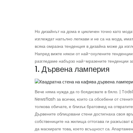
Но дизайнът на дома е цикличен точно като модат
изглеждат напълно лепкави и не са на мода, имат
всяка омразна тенденция в дизайна може да изгл
Напред вижте някои от най-охулените тенденции 
разгледаме набързо най-мразените тенденции за 
1. Дървена ламперия
Вече няма нужда да го боядисвате в бяло. | Tods
Newsflash за всички, които са обсебени от стени
толкова обичате, е близък братовчед на отвратит
Дървените облицовани стени достигнаха своя връ
собствениците на жилища оттогава ги разкъсват
с
да маскирате това, което всъщност са. Апартаме