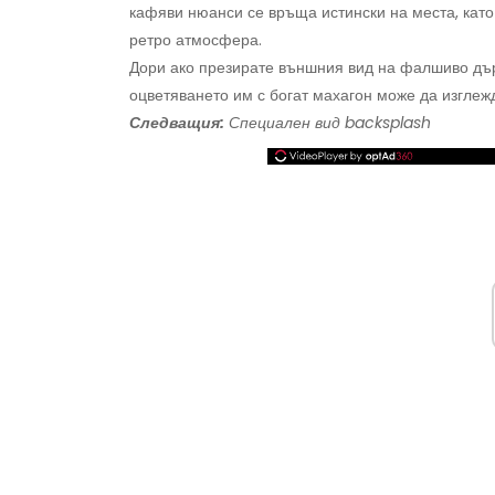
кафяви нюанси се връща истински на места, като
ретро атмосфера.
Дори ако презирате външния вид на фалшиво дърв
оцветяването им с богат махагон може да изглеж
Следващия:
Специален вид backsplash