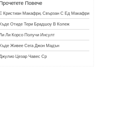
Прочетете Повече
Е Кристиан Макафри, Свързан С Ед Макафри
Къде Отиде Тери Брадшоу В Колеж
Ли Ли Корсо Получи Инсулт
Къде Живее Сега Джон Мадън
Джулио Цезар Чавес Ср