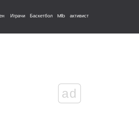
ен
Играчи
Баскетбол
Mlb
активист
ad