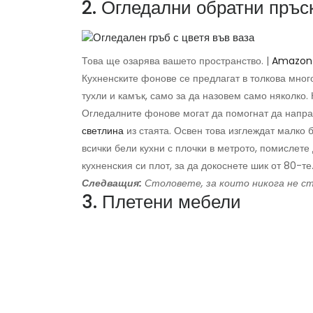
2. Огледални обратни пръс
Това ще озарява вашето пространство. |
Amazon
Кухненските фонове се предлагат в толкова много
тухли и камък, само за да назовем само няколко.
Огледалните фонове могат да помогнат да напра
светлина
из стаята. Освен това изглеждат малко б
всички бели кухни с плочки в метрото, помислет
кухненския си плот, за да докоснете шик от 80-те
Следващия:
Столовете, за които никога не ст
3. Плетени мебели