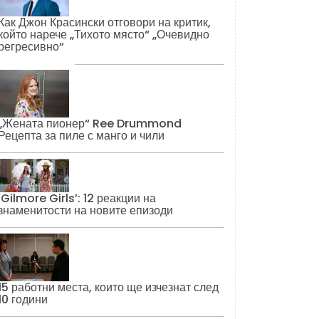
Как Джон Красински отговори на критик,
който нарече „Тихото място“ „Очевидно
регресивно“
„Жената пионер“ Ree Drummond
Рецепта за пиле с манго и чили
‘Gilmore Girls’: 12 реакции на
знаменитости на новите епизоди
15 работни места, които ще изчезнат след
10 години