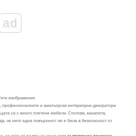
ad
 Гети изображения
и, професионалните и аматьорски интериорни декоратори
щата си с много плетени мебели. Столове, канапета,
да, че нито една повърхност не е била в безопасност от
а, но сега се радва на нещо като
съвременен ренесанс
.