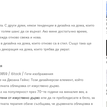
а. С други думи, някои тенденции в дизайна на дома, които
 голям шанс да се върнат. Ако мине достатъчно време,
ежда отново свежа и нова.
в дизайна на дома, които отново са в стил. Също така ще
декорация на дома, които трябва да умрат.
0859 / iStock / Гети изображения
те на Джоана Гейнс: Този дизайнерски елемент, който
елната облицовка от изкуствено дърво.
х на популярност през 70-те години на миналия век, а
тени от изкуствено дърво
или да ги пребоядисате в бяло, за
нтната терапия обаче съобщава, че дървената облицовка в