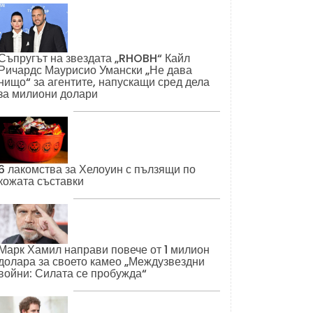
Съпругът на звездата „RHOBH“ Кайл
Ричардс Маурисио Умански „Не дава
нищо“ за агентите, напускащи сред дела
за милиони долари
6 лакомства за Хелоуин с пълзящи по
кожата съставки
Марк Хамил направи повече от 1 милион
долара за своето камео „Междузвездни
войни: Силата се пробужда“