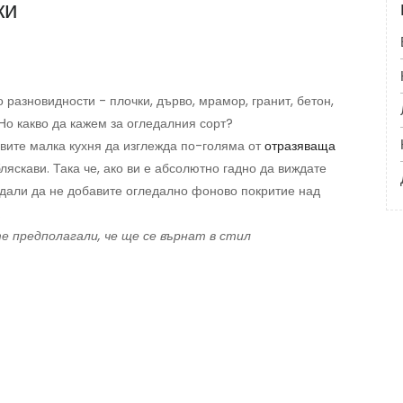
ки
 разновидности - плочки, дърво, мрамор, гранит, бетон,
 Но какво да кажем за огледалния сорт?
вите малка кухня да изглежда по-голяма от
отразяваща
ляскави. Така че, ако ви е абсолютно гадно да виждате
е дали да не добавите огледално фоново покритие над
.
е предполагали, че ще се върнат в стил