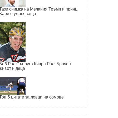
Тази снимка на Мелания Тръмп и принц
Хари е ужасяваща
Боб Рол Съпруга Киара Рол: Брачен
живот и деца
Топ 5 цитати за ловци на сомове