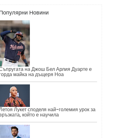
Популярни Новини
Съпругата на Джош Бел Арлия Дуарте е
горда майка на дъщеря Ноа
Летоя Лукет споделя най-големия урок за
връзката, който е научила