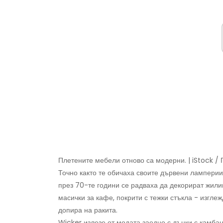
Плетените мебели отново са модерни. | iStock /
Точно както те обичаха своите дървени лампери
през 70-те години се радваха да декорират жили
масички за кафе, покрити с тежки стъкла - изглеж
допира на ракита.
Wicker излезе от модата заедно с дънки с камбан