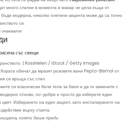
дат много стилни в момента и макар че цяла къща от
 бъде модерна, няколко плетени акцента може да са точно
анството си.
и очаквате
ди
ранството. | RossHelen / iStock / Getty Images
. Хората обичат да мразят розовите вани Pepto-Bismol от
ция се връща със стил.
чките си класически бели тела за баня и да ги замените с
модерно отново, по-добре е просто да изберете един
н цвят. Избирането на един акцент, като инсталирането на
здействие върху стаята.
аницата, която беше преди