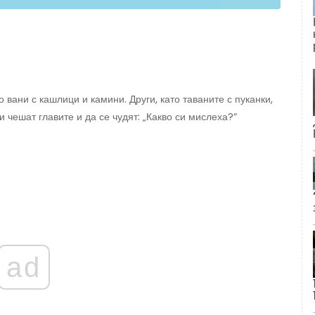
 вани с кашлици и камини. Други, като таваните с пуканки,
чешат главите и да се чудят: „Какво си мислеха?“
ad