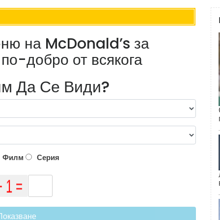
еню на McDonald’s за
 по-добро от всякога
м Да Се Види?
Филм
Серия
Показване