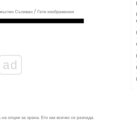
 Джъстин Съливан / Гети изображения
ad
на опции за храна. Ето как всичко се разпада.