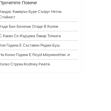
Прочетете Повече
Кандас Камерън Буре Съпруг Нетна
Стойност
Къде Бил Беличик Отиде В Колеж
С Какво Се Издържа Лавар Топката
Коя Година Е Съставен Реджи Буш
На Колко Години Е Floyd Mayweather Jr
Колко Струва Rodney Peete