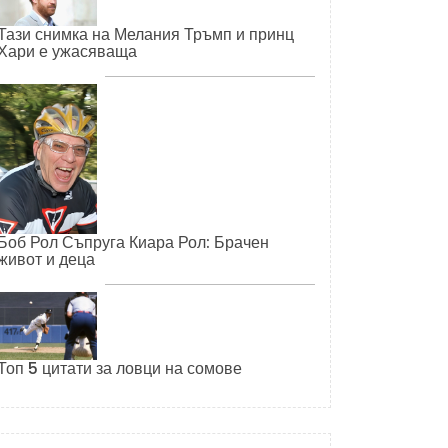
Тази снимка на Мелания Тръмп и принц
Хари е ужасяваща
Боб Рол Съпруга Киара Рол: Брачен
живот и деца
Топ 5 цитати за ловци на сомове