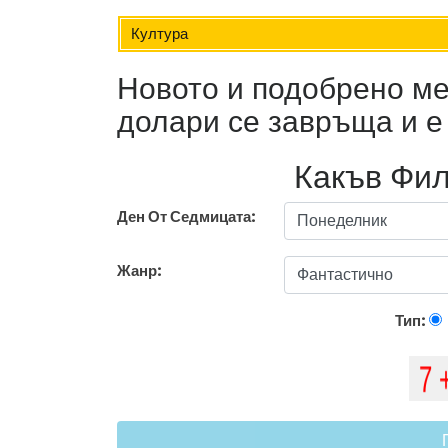
Култура
Новото и подобрено м
долари се завръща и е
Какъв Фил
Ден От Седмицата:
Жанр:
Тип: