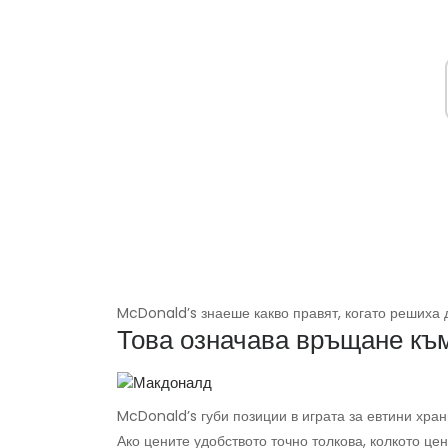
McDonald’s знаеше какво правят, когато решиха 
Това означава връщане къ
McDonald’s губи позиции в играта за евтини хра
Ако цените удобството точно толкова, колкото цен