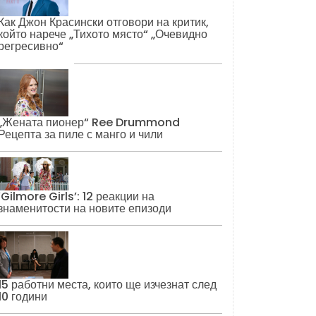
Как Джон Красински отговори на критик,
който нарече „Тихото място“ „Очевидно
регресивно“
„Жената пионер“ Ree Drummond
Рецепта за пиле с манго и чили
‘Gilmore Girls’: 12 реакции на
знаменитости на новите епизоди
15 работни места, които ще изчезнат след
10 години