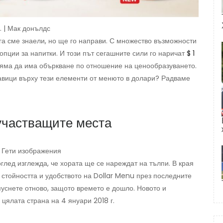
. | Мак донълдс
ога сме знаели, но ще го направи. С множество възможности
 опции за напитки. И този път сегашните сили го наричат
$ 1
 няма да има объркване по отношение на ценообразуването.
кавици върху тези елементи от менюто в долари? Радваме
 участващите места
/ Гети изображения
глед изглежда, че хората ще се нареждат на тълпи. В края
стойността и удобството на Dollar Menu през последните
пуснете отново, защото времето е дошло. Новото и
цялата страна на 4 януари 2018 г.