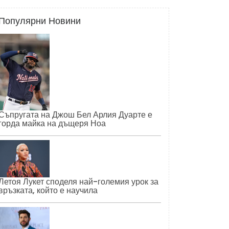
Популярни Новини
Съпругата на Джош Бел Арлия Дуарте е
горда майка на дъщеря Ноа
Летоя Лукет споделя най-големия урок за
връзката, който е научила