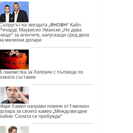
Съпругът на звездата „RHOBH“ Кайл
Ричардс Маурисио Умански „Не дава
нищо“ за агентите, напускащи сред дела
за милиони долари
6 лакомства за Хелоуин с пълзящи по
кожата съставки
Марк Хамил направи повече от 1 милион
долара за своето камео „Междузвездни
войни: Силата се пробужда“