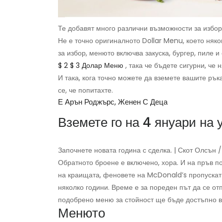
Те добавят много различни възможности за избор
Не е точно оригиналното Dollar Menu, което няк
за избор, менюто включва закуска, бургер, пиле и
$ 2 $ 3 Долар Меню
, така че бъдете сигурни, че
И така, кога точно можете да вземете вашите ръ
се, че попитахте.
Е Арън Роджърс, Женен С Деца
Вземете го на 4 януари на
Започнете новата година с сделка. | Скот Олсън 
Обратното броене е включено, хора. И на пръв по
на краищата, феновете на McDonald’s пропускат 
няколко години. Време е за пореден път да се от
подобрено меню за стойност ще бъде достъпно в 
Менюто