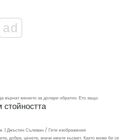
ad
да върнат менюто за долари обратно. Ето защо.
м стойността
ни. | Джъстин Съливан / Гети изображения
ите, добре, ценете, значи имате късмет. Както може би се