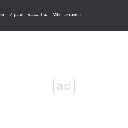
ен
Играчи
Баскетбол
Mlb
активист
ad