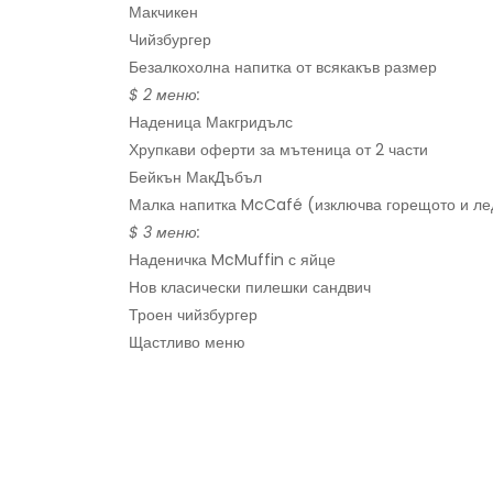
Макчикен
Чийзбургер
Безалкохолна напитка от всякакъв размер
$ 2 меню:
Наденица Макгридълс
Хрупкави оферти за мътеница от 2 части
Бейкън МакДъбъл
Малка напитка McCafé (изключва горещото и л
$ 3 меню:
Наденичка McMuffin с яйце
Нов класически пилешки сандвич
Троен чийзбургер
Щастливо меню