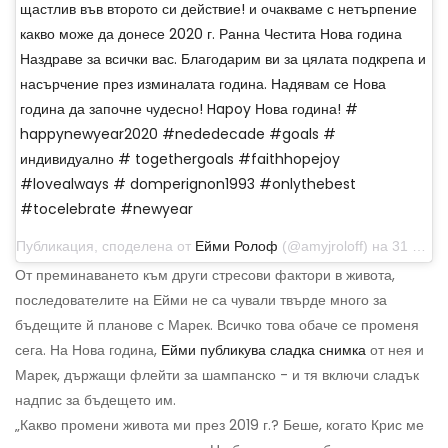
щастлив във второто си действие! и очакваме с нетърпение
какво може да донесе 2020 г. Ранна Честита Нова година
Наздраве за всички вас. Благодарим ви за цялата подкрепа и
насърчение през изминалата година. Надявам се Нова
година да започне чудесно! Hapoy Нова година! #
happynewyear2020 #nededecade #goals #
индивидуално # togethergoals #faithhopejoy
#lovealways # domperignon1993 #onlythebest
#tocelebrate #newyear
Публикация, споделена от
Ейми Ролоф
(@amyjroloff) на 31 декември 2019 г. в 18:56 ч. PST
От преминаването към други стресови фактори в живота,
последователите на Ейми не са чували твърде много за
бъдещите й планове с Марек. Всичко това обаче се променя
сега. На Нова година,
Ейми публикува сладка снимка
от нея и
Марек, държащи флейти за шампанско - и тя включи сладък
надпис за бъдещето им.
„Какво промени живота ми през 2019 г.? Беше, когато Крис ме