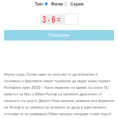
Тип:
Филм
Серия
Показване
Малки хора, Голям свят
се излъчва от десетилетие и
половина и феновете нямат търпение да видят какво правят
Ролофите през 2020 г. Както видяхме по време на сезон 14,
животът на Мат и Ейми Ролоф се промени драстично от
началото на шоуто. Докато бяха женени, живееха във фермите
на Ролоф и се грижеха за четирите си деца в един момент,
оттогава те се разведоха Ейми наскоро направи голям ход от