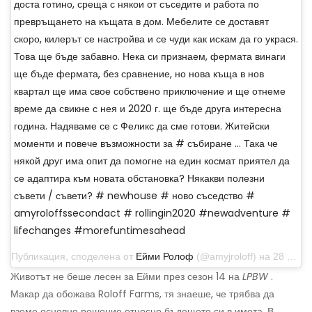
доста готино, среща с някои от съседите и работа по
превръщането на къщата в дом. Мебелите се доставят
скоро, килерът се настройва и се чуди как искам да го украся.
Това ще бъде забавно. Нека си признаем, фермата винаги
ще бъде фермата, без сравнение, но нова къща в нов
квартал ще има свое собствено приключение и ще отнеме
време да свикне с нея и 2020 г. ще бъде друга интересна
година. Надяваме се с Феликс да сме готови. Житейски
моменти и повече възможности за # събиране ... Така че
някой друг има опит да помогне на един космат приятел да
се адаптира към новата обстановка? Някакви полезни
съвети / съвети? # newhouse # ново съседство #
amyroloffssecondact # rollingin2020 #newadventure #
lifechanges #morefuntimesahead
Публикация, споделена от
Ейми Ролоф
(@amyjroloff) на 28 декември 2019 г. в 9:48 ч. PST
Животът не беше лесен за Ейми през сезон 14 на
LPBW
.
Макар да обожава Roloff Farms, тя знаеше, че трябва да
вземе основно решение относно бъдещето си в имота. В