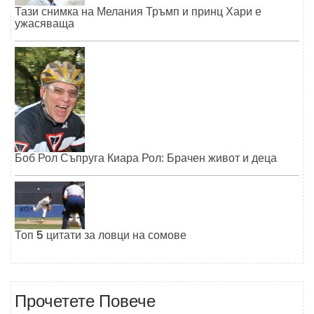
Тази снимка на Мелания Тръмп и принц Хари е
ужасяваща
Боб Рол Съпруга Киара Рол: Брачен живот и деца
Топ 5 цитати за ловци на сомове
Прочетете Повече