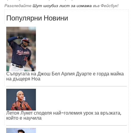
Разгледайте
Шут шоубиз лист за измама
във Фейсбук!
Популярни Новини
Съпругата на Джош Бел Арлия Дуарте е горда майка
на дъщеря Ноа
Летоя Лукет споделя най-големия урок за връзката,
който е научила