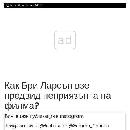
ad
Как Бри Ларсън взе
предвид неприязънта на
филма?
Вижте тази публикация в Instagram
Поздравления за @BrieLarson и @Gemma_Chan за