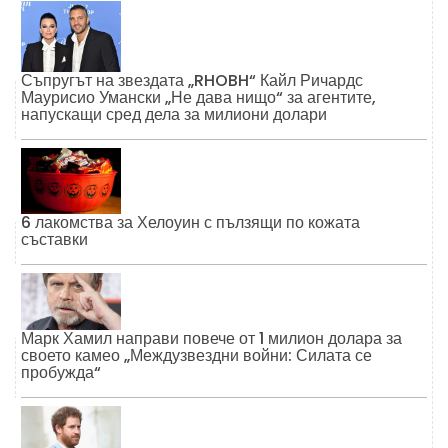
Съпругът на звездата „RHOBH“ Кайл Ричардс
Маурисио Умански „Не дава нищо“ за агентите,
напускащи сред дела за милиони долари
6 лакомства за Хелоуин с пълзящи по кожата
съставки
Марк Хамил направи повече от 1 милион долара за
своето камео „Междузвездни войни: Силата се
пробужда“