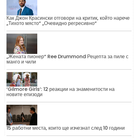
Как Джон Красински отговори на критик, който нарече
„Тихото място“ „Очевидно регресивно“
„Жената пионер“ Ree Drummond Рецепта за пиле с
манго и чили
‘Gilmore Girls’: 12 реакции на знаменитости на
новите епизоди
15 работни места, които ще изчезнат след 10 години