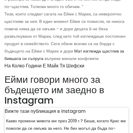
по-щастлив. Толкова много го обичам. “
Тези, които следват сагата на Ейми с Марек, са невероятно
щастливи за нея. В един момент Ейми си помисли, че никога
повече няма да се омъжи - и дори децата й не бяха
развълнувани от Марек, след като той изглеждаше постоянен
продукт в семейството. Сега обаче всички са на борда с
бъдещето на Ейми с Марек и дори
Мат изглежда щастлив за
бившата си съпруга
въпреки минали конфликти.
На Колко Години Е Майк Тя Шефски
Ейми говори много за
бъдещето им заедно в
Instagram
Вижте тази публикация в Instagram
Какво промени живота ми през 2019 г.? Беше, когато Крис ме
помоли да се омъжа за него. Не бих могъл да бъда по-