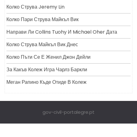
Колко Струва Jeremy Lin
Колко Пари Струва Майкъл Вик
Направи Ли Collins Tuohy И Michael Oher Дата
Колко Струва Майкъл Вик Днес
Колко Пъти Се Е Женил Джон Дейли
За Какъв Колеж Игра Чарлз Баркли
Меган Рапино Къде Отиде В Колеж
gov-civil-portalegre.pt