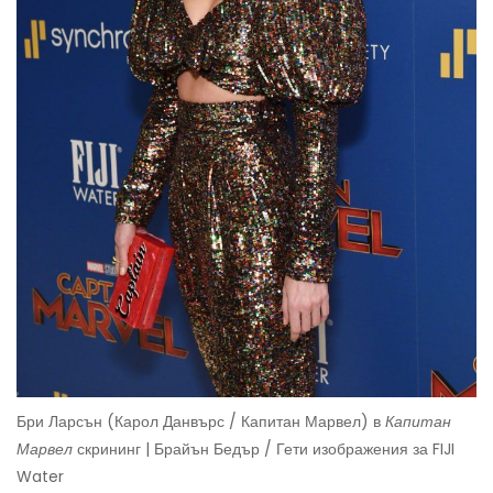
Бри Ларсън (Карол Данвърс / Капитан Марвел) в
Капитан
Марвел
скрининг | Брайън Бедър / Гети изображения за FIJI
Water