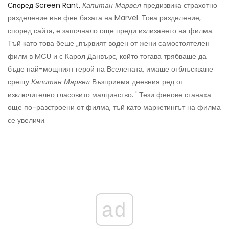
Според Screen Rant,
Капитан Марвел
предизвика страхотно
разделение във фен базата на Marvel. Това разделение,
според сайта, е започнало още преди излизането на филма.
Тъй като това беше „първият воден от жени самостоятелен
филм в MCU и с Карол Данвърс, който тогава трябваше да
бъде най-мощният герой на Вселената, имаше отблъскване
срещу
Капитан Марвел
Възприема дневния ред от
изключително гласовито малцинство. ' Тези фенове станаха
още по-разстроени от филма, тъй като маркетингът на филма
се увеличи.
ad