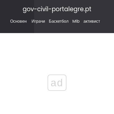
gov-civil-portalegre.pt
Основен
Играчи
Баскетбол
Mlb
активист
ad