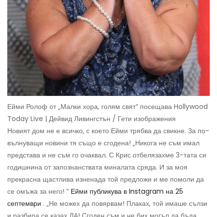
Ейми Ролоф от „Малки хора, голям свят“ посещава Hollywood
Today Live | Дейвид Ливингстън / Гети изображения
Новият дом не е всичко, с което Ейми трябва да свикне. За по-
вълнуващи новини тя също е сгодена! „Никога не съм имал
представа и не съм го очаквал. С Крис отбелязахме 3-тата си
годишнина от запознанствата миналата сряда. И за моя
прекрасна щастлива изненада той предложи и ме помоли да
се омъжа за него! ”
Ейми публикува в Instagram на 25
септември
. „Не можех да повярвам! Плаках, той имаше сълзи
и разбира се казах ДА! Сгоден съм и не бих могъл да бъда