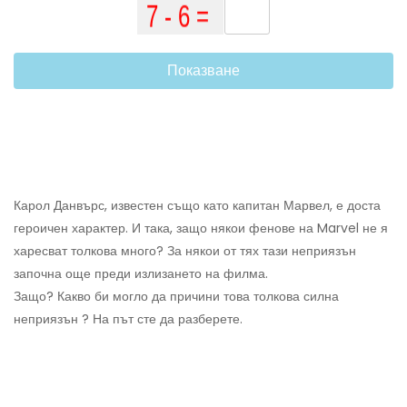
Показване
Карол Данвърс, известен също като капитан Марвел, е доста
героичен характер. И така, защо някои фенове на Marvel не я
харесват толкова много? За някои от тях тази неприязън
започна още преди излизането на филма.
Защо? Какво би могло да причини това толкова силна
неприязън ? На път сте да разберете.