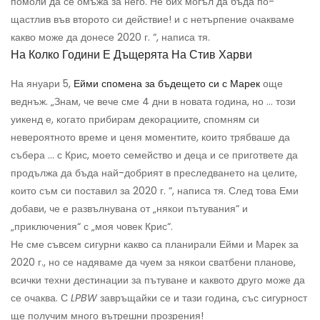
помоли да се омъжа за него. Не бих могъл да бъда по-
щастлив във второто си действие! и с нетърпение очакваме
какво може да донесе 2020 г. “, написа тя.
На Колко Години Е Дъщерята На Стив Харви
На януари 5,
Ейми спомена за бъдещето си с Марек
още
веднъж. „Знам, че вече сме 4 дни в новата година, но ... този
уикенд е, когато прибирам декорациите, спомням си
невероятното време и ценя моментите, които трябваше да
събера ... с Крис, моето семейство и деца и се пригответе да
продължа да бъда най-добрият в преследването на целите,
които съм си поставил за 2020 г. “, написа тя. След това Еми
добави, че е развълнувана от „някои пътувания“ и
„приключения“ с „моя човек Крис“.
Не сме съвсем сигурни какво са планирали Ейми и Марек за
2020 г., но се надяваме да чуем за някои сватбени планове,
всички техни дестинации за пътуване и каквото друго може да
се очаква. С
LPBW
завръщайки се и тази година, със сигурност
ще получим много вътрешни прозрения!