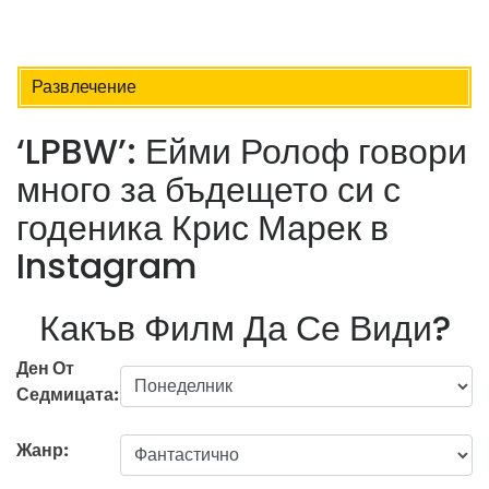
Развлечение
‘LPBW’: Ейми Ролоф говори
много за бъдещето си с
годеника Крис Марек в
Instagram
Какъв Филм Да Се Види?
Ден От
Седмицата:
Жанр: