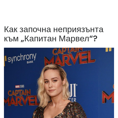
Как започна неприязънта
към „Капитан Марвел“?