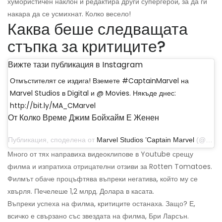
хумористичен наклон и редактира други супергерои, за да ги
накара да се усмихнат. Колко весело!
Каква беше следващата
стъпка за критиците?
Вижте тази публикация в Instagram
Отмъстителят се издига! Вземете #CaptainMarvel на
Marvel Studios в Digital и @ Movies. Някъде днес:
http://bit.ly/MA_CMarvel
От Колко Време Джим Бойхайм Е Женен
Публикация, споделена от
Marvel Studios ’Captain Marvel
(@captainmarvelofficial) на 1 юни 2019 г. в 10:49 ч. PDT
Много от тях направиха видеоклипове в Youtube срещу
филма и изпратиха отрицателни отзиви за Rotten Tomatoes.
Филмът обаче процъфтява въпреки негатива, който му се
хвърля. Печелеше 1,2 млрд. Долара в касата.
Въпреки успеха на филма, критиците останаха. Защо? Е,
всичко е свързано със звездата на филма, Бри Ларсън.