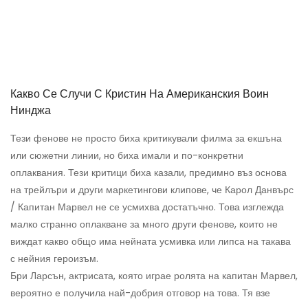
Какво Се Случи С Кристин На Американския Воин
Нинджа
Тези фенове не просто биха критикували филма за екшъна
или сюжетни линии, но биха имали и по-конкретни
оплаквания. Тези критици биха казали, предимно въз основа
на трейлъри и други маркетингови клипове, че Карол Данвърс
/ Капитан Марвел не се усмихва достатъчно. Това изглежда
малко странно оплакване за много други фенове, които не
виждат какво общо има нейната усмивка или липса на такава
с нейния героизъм.
Бри Ларсън, актрисата, която играе ролята на капитан Марвел,
вероятно е получила най-добрия отговор на това. Тя взе