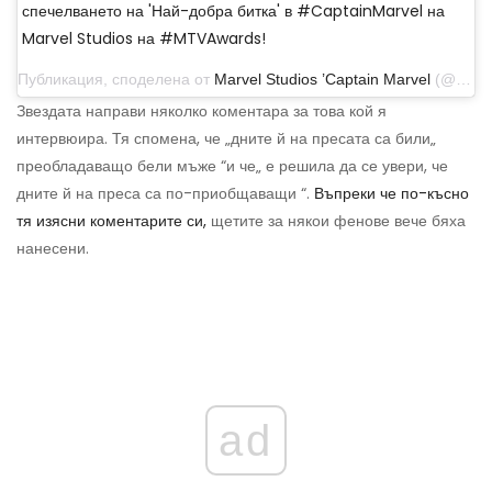
спечелването на 'Най-добра битка' в #CaptainMarvel на
Marvel Studios на #MTVAwards!
Публикация, споделена от
Marvel Studios ’Captain Marvel
(@captainmarvelofficial) на 17 юни 2019 г. в 22:59 ч. PDT
Звездата направи няколко коментара за това кой я
интервюира. Тя спомена, че „дните й на пресата са били„
преобладаващо бели мъже “и че„ е решила да се увери, че
дните й на преса са по-приобщаващи “.
Въпреки че по-късно
тя изясни коментарите си,
щетите за някои фенове вече бяха
нанесени.
ad