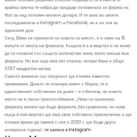
крайна сметка тя избра да продаде половината си ферма на
Мат за над половин милион долара. И тя каза на своите
последователи в Instagram и Facebook, че е на лов за
идеалния дом.
Сега, Ейми се премести на новото си място , и е само на 15
минути от имота на фермата. Къщата й е в квартал и не може
да се похвали със същото количество земя, което имаше във
фермата. Но все още има пет спални, четири бани и общо
3767 квадратни метра.
Самото живеене със сигурност ще отнеме известно
привикване. Докато тя планира живот с Марек, тя е
единственият собственик на дома - и отбеляза, че новото
място не е лесно приспособяване. „Нека си признаем,
фермата винаги ще бъде фермата, без сравнение, но нова
къща в нов квартал ще има свое собствено приключение и ще
отнеме време да свикне с нея и 2020 г. ще бъде друга
интересна година“,
тя написа в Instagram
.