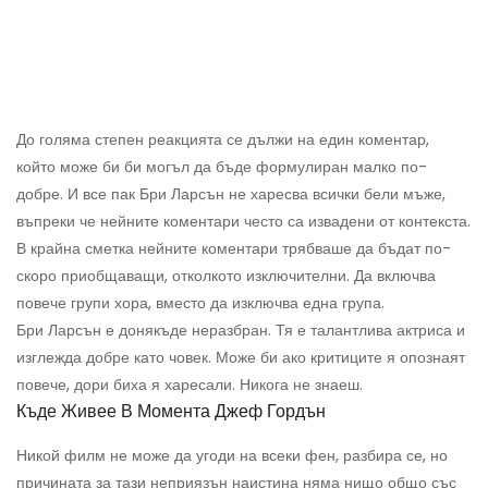
До голяма степен реакцията се дължи на един коментар,
който може би би могъл да бъде формулиран малко по-
добре. И все пак Бри Ларсън не харесва всички бели мъже,
въпреки че нейните коментари често са извадени от контекста.
В крайна сметка нейните коментари трябваше да бъдат по-
скоро приобщаващи, отколкото изключителни. Да включва
повече групи хора, вместо да изключва една група.
Бри Ларсън е донякъде неразбран. Тя е талантлива актриса и
изглежда добре като човек. Може би ако критиците я опознаят
повече, дори биха я харесали. Никога не знаеш.
Къде Живее В Момента Джеф Гордън
Никой филм не може да угоди на всеки фен, разбира се, но
причината за тази неприязън наистина няма нищо общо със