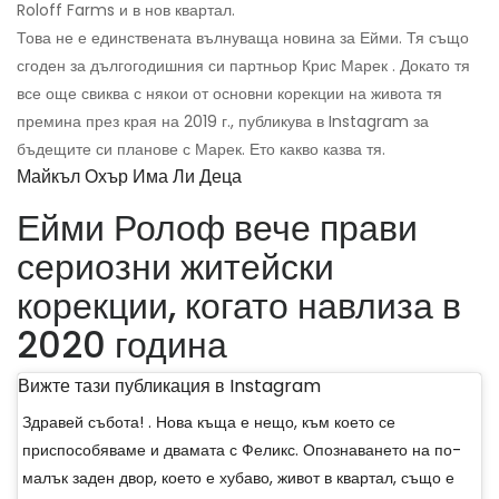
Roloff Farms и в нов квартал.
Това не е единствената вълнуваща новина за Ейми. Тя също
сгоден за дългогодишния си партньор Крис Марек . Докато тя
все още свиква с някои от основни корекции на живота тя
премина през края на 2019 г., публикува в Instagram за
бъдещите си планове с Марек. Ето какво казва тя.
Майкъл Охър Има Ли Деца
Ейми Ролоф вече прави
сериозни житейски
корекции, когато навлиза в
2020 година
Вижте тази публикация в Instagram
Здравей събота! . Нова къща е нещо, към което се
приспособяваме и двамата с Феликс. Опознаването на по-
малък заден двор, което е хубаво, живот в квартал, също е