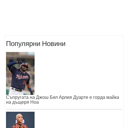
Популярни Новини
Съпругата на Джош Бел Арлия Дуарте е горда майка
на дъщеря Ноа