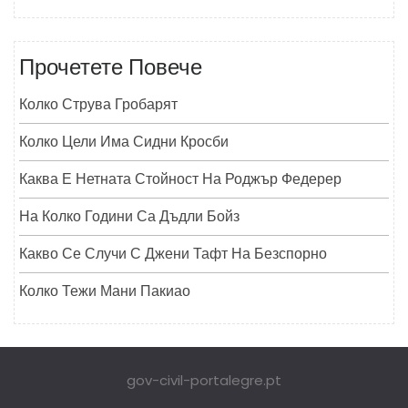
Прочетете Повече
Колко Струва Гробарят
Колко Цели Има Сидни Кросби
Каква Е Нетната Стойност На Роджър Федерер
На Колко Години Са Дъдли Бойз
Какво Се Случи С Джени Тафт На Безспорно
Колко Тежи Мани Пакиао
gov-civil-portalegre.pt