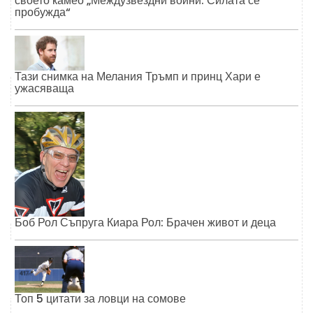
своето камео „Междузвездни войни: Силата се
пробужда“
Тази снимка на Мелания Тръмп и принц Хари е
ужасяваща
Боб Рол Съпруга Киара Рол: Брачен живот и деца
Топ 5 цитати за ловци на сомове