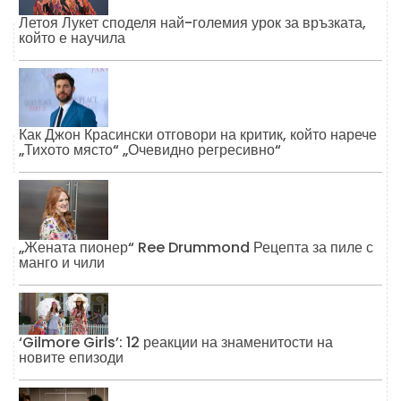
Летоя Лукет споделя най-големия урок за връзката,
който е научила
Как Джон Красински отговори на критик, който нарече
„Тихото място“ „Очевидно регресивно“
„Жената пионер“ Ree Drummond Рецепта за пиле с
манго и чили
‘Gilmore Girls’: 12 реакции на знаменитости на
новите епизоди