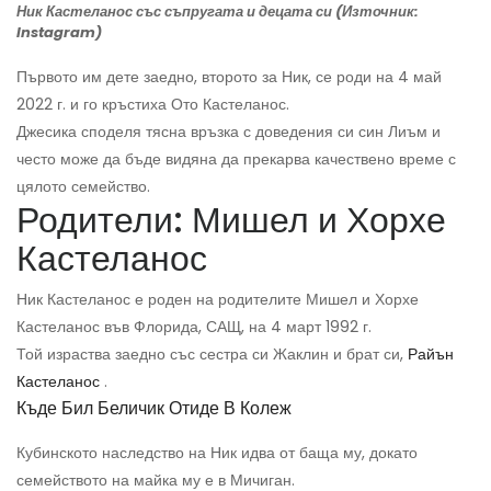
Ник Кастеланос със съпругата и децата си (Източник:
Instagram)
Първото им дете заедно, второто за Ник, се роди на 4 май
2022 г. и го кръстиха Ото Кастеланос.
Джесика споделя тясна връзка с доведения си син Лиъм и
често може да бъде видяна да прекарва качествено време с
цялото семейство.
Родители: Мишел и Хорхе
Кастеланос
Ник Кастеланос е роден на родителите Мишел и Хорхе
Кастеланос във Флорида, САЩ, на 4 март 1992 г.
Той израства заедно със сестра си Жаклин и брат си,
Райън
Кастеланос
.
Къде Бил Беличик Отиде В Колеж
Кубинското наследство на Ник идва от баща му, докато
семейството на майка му е в Мичиган.