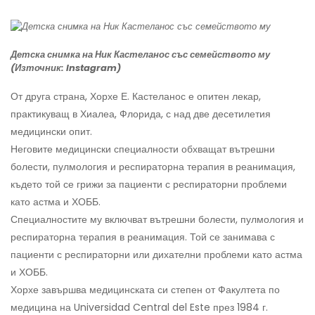
Детска снимка на Ник Кастеланос със семейството му
(Източник: Instagram)
От друга страна, Хорхе Е. Кастеланос е опитен лекар,
практикуващ в Хиалеа, Флорида, с над две десетилетия
медицински опит.
Неговите медицински специалности обхващат вътрешни
болести, пулмология и респираторна терапия в реанимация,
където той се грижи за пациенти с респираторни проблеми
като астма и ХОББ.
Специалностите му включват вътрешни болести, пулмология и
респираторна терапия в реанимация. Той се занимава с
пациенти с респираторни или дихателни проблеми като астма
и ХОББ.
Хорхе завършва медицинската си степен от Факултета по
медицина на Universidad Central del Este през 1984 г.