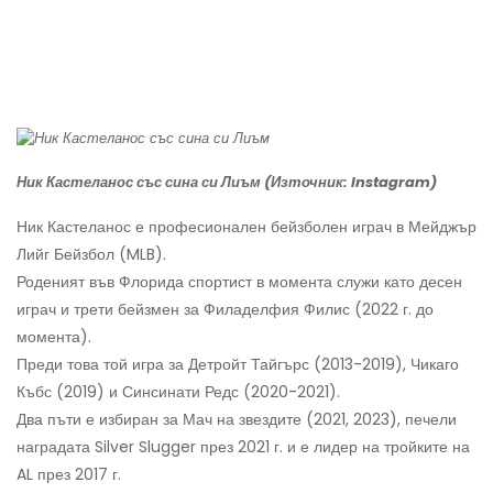
Ник Кастеланос със сина си Лиъм (Източник: Instagram)
Ник Кастеланос е професионален бейзболен играч в Мейджър
Лийг Бейзбол (MLB).
Роденият във Флорида спортист в момента служи като десен
играч и трети бейзмен за Филаделфия Филис (2022 г. до
момента).
Преди това той игра за Детройт Тайгърс (2013-2019), Чикаго
Къбс (2019) и Синсинати Редс (2020-2021).
Два пъти е избиран за Мач на звездите (2021, 2023), печели
наградата Silver Slugger през 2021 г. и е лидер на тройките на
AL през 2017 г.