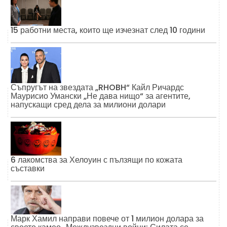
15 работни места, които ще изчезнат след 10 години
Съпругът на звездата „RHOBH“ Кайл Ричардс
Маурисио Умански „Не дава нищо“ за агентите,
напускащи сред дела за милиони долари
6 лакомства за Хелоуин с пълзящи по кожата
съставки
Марк Хамил направи повече от 1 милион долара за