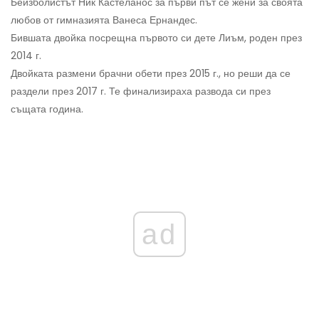
Бейзболистът Ник Кастеланос за първи път се жени за своята
любов от гимназията Ванеса Ернандес.
Бившата двойка посрещна първото си дете Лиъм, роден през
2014 г.
Двойката размени брачни обети през 2015 г., но реши да се
раздели през 2017 г. Те финализираха развода си през
същата година.
ad