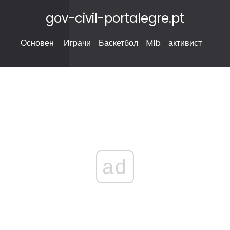
gov-civil-portalegre.pt
Основен
Играчи
Баскетбол
Mlb
активист
ad