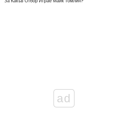
За Какъв Отбор Играе Майк Томлин?
ad