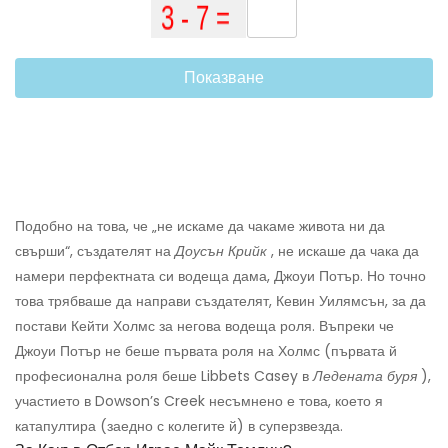
Показване
Подобно на това, че „не искаме да чакаме живота ни да
свърши“, създателят на
Доусън Крийк
, не искаше да чака да
намери перфектната си водеща дама, Джоуи Потър. Но точно
това трябваше да направи създателят, Кевин Уилямсън, за да
постави Кейти Холмс за негова водеща роля. Въпреки че
Джоуи Потър не беше първата роля на Холмс (първата й
професионална роля беше Libbets Casey в
Ледената буря
),
участието в Dowson’s Creek несъмнено е това, което я
катапултира (заедно с колегите й) в суперзвезда.