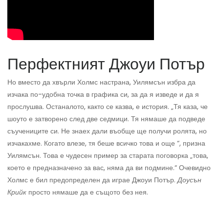
Перфектният Джоуи Потър
Но вместо да хвърли Холмс настрана, Уилямсън избра да
изчака по-удобна точка в графика си, за да я изведе и да я
прослушва. Останалото, както се казва, е история. „Тя каза, че
шоуто е затворено след две седмици. Тя нямаше да подведе
съучениците си. Не знаех дали въобще ще получи ролята, но
изчакахме. Когато влезе, тя беше всичко това и още “, призна
Уилямсън. Това е чудесен пример за старата поговорка „това,
което е предназначено за вас, няма да ви подмине.“ Очевидно
Холмс е бил предопределен да играе Джоуи Потър.
Доусън
Крийк
просто нямаше да е същото без нея.