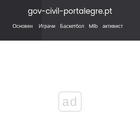
gov-civil-portalegre.pt
Основен
Играчи
Баскетбол
Mlb
активист
ad