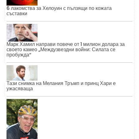
6 лакомства за Хелоуин с пълзящи по кожата
съставки
Марк Хамил направи повече от 1 милион долара за
своето камео „Междузвездни войни: Силата се
пробужда“
Тази снимка на Мелания Тръмп и принц Хари е
ужасяваща