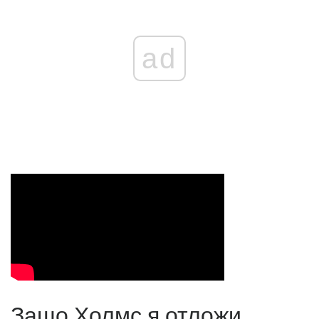
ad
Защо Холмс я отложи