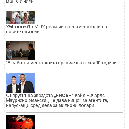
манго и чили
‘Gilmore Girls’: 12 реакции на знаменитости на
новите епизоди
15 работни места, които ще изчезнат след 10 години
Съпругът на звездата „RHOBH“ Кайл Ричардс
Маурисио Умански „Не дава нищо“ за агентите,
напускащи сред дела за милиони долари