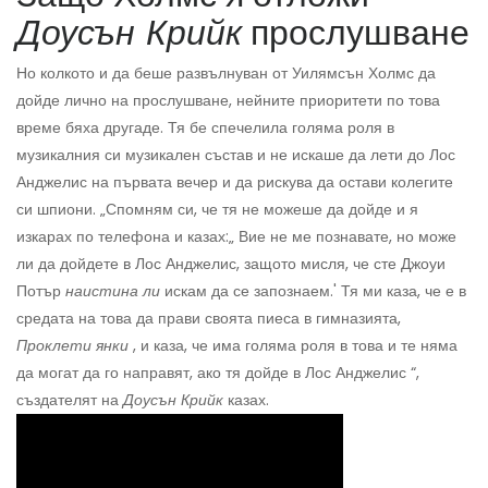
Доусън Крийк
прослушване
Но колкото и да беше развълнуван от Уилямсън Холмс да
дойде лично на прослушване, нейните приоритети по това
време бяха другаде. Тя бе спечелила голяма роля в
музикалния си музикален състав и не искаше да лети до Лос
Анджелис на първата вечер и да рискува да остави колегите
си шпиони. „Спомням си, че тя не можеше да дойде и я
изкарах по телефона и казах:„ Вие не ме познавате, но може
ли да дойдете в Лос Анджелис, защото мисля, че сте Джоуи
Потър
наистина ли
искам да се запознаем.' Тя ми каза, че е в
средата на това да прави своята пиеса в гимназията,
Проклети янки
, и каза, че има голяма роля в това и те няма
да могат да го направят, ако тя дойде в Лос Анджелис “,
създателят на
Доусън Крийк
казах.