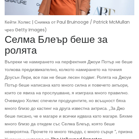
Кейти Холмс | Снимка от Paul Bruinooge / Patrick McMullan
чрез Getty Images)
Селма Блеър беше за
ролята
Въпреки че намирането на перфектния Джоуи Потър не беше
толкова предизвикателно, колкото намирането на точния
Доусън Лери, все пак не беше лесен подвиг. Ролята на Джоуи
Потър беше написана като много силна и повечето актьори,
които се явиха на прослушване, я изиграха много правилно.
Очевидно Холмс спечели продуцентите, но всъщност бяха
много близо до кастинг на друга известна актриса. „За Джо
беше писано, че е магаре и всички идваха като магаре. Бяхме
много близо да отидем със Селма Блеър, която беше
невероятна. Прочете го много твърдо, с много сърце “, призна