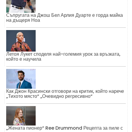
Съпругата на Джош Бел Арлия Дуарте е горда майка
на дъщеря Ноа
Летоя Лукет споделя най-големия урок за връзката,
който е научила
Как Джон Красински отговори на критик, който нарече
„Тихото място“ „Очевидно регресивно“
„Жената пионер“ Ree Drummond Рецепта за пиле с