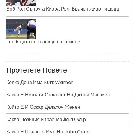
Боб Рол Съпруга Киара Рол: Брачен живот и деца
Топ 5 цитати за ловци на сомове
Прочетете Повече
Колко Деца Има Kurt Warner
Каква Е Нетната Стойност На Джони Манзиел
Който Е И Оскар Делахоя Женен
Каква Позиция Играе Майкъл Охър
Какво Е Пълното Име На John Cena