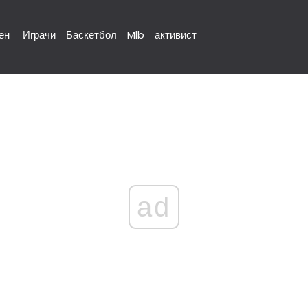
ен
Играчи
Баскетбол
Mlb
активист
ad