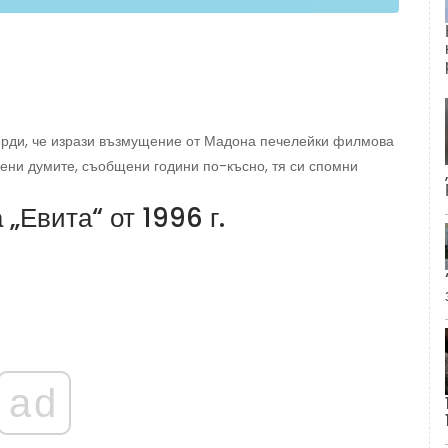
ърди, че изрази възмущение от Мадона печелейки филмова
нени думите, съобщени години по-късно, тя си спомни
„Евита“ от 1996 г.
ad