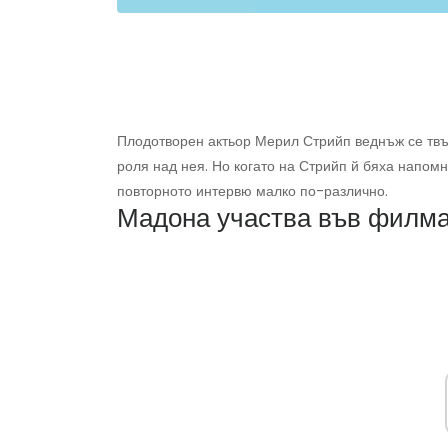
Плодотворен актьор Мерил Стрийп веднъж се тв
роля над нея. Но когато на Стрийп й бяха напом
повторното интервю малко по-различно.
Мадона участва във филма 