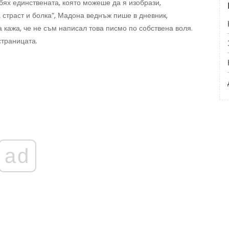
бях единствената, която можеше да я изобрази,
 страст и болка“, Мадона веднъж пише в дневник,
а кажа, че не съм написал това писмо по собствена воля.
страницата.
ad