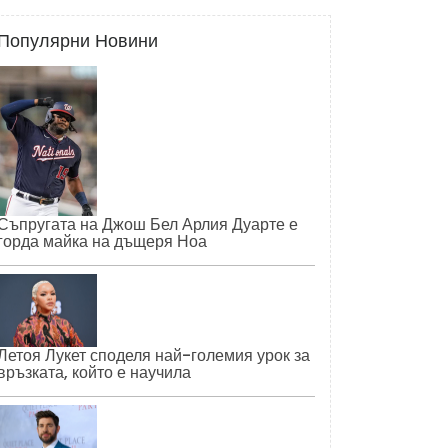
Популярни Новини
Съпругата на Джош Бел Арлия Дуарте е
горда майка на дъщеря Ноа
Летоя Лукет споделя най-големия урок за
връзката, който е научила