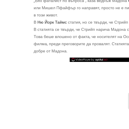
„Бях фаталист по въпроса“, каза веднъж Мадона
или Мишел Пфайфър го направят, просто не е пи
в този живот.
В
Ню Йорк Таймс
статия, но се твърди, че Стрийп
В статията се твърди, че Стрийп нарича Мадона 
Това беше влошено от факта, че носителят на Оск
филма, преди преговорите да провалят. Статията 
добре от Мадона.