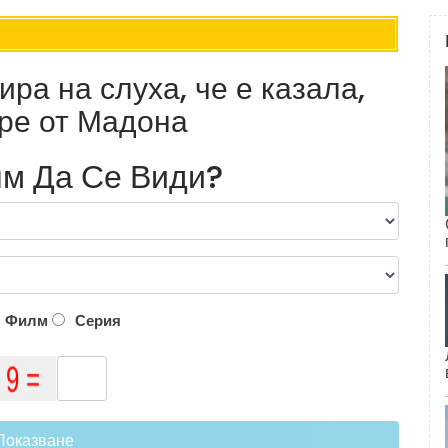
ра на слуха, че е казала,
ре от Мадона
м Да Се Види?
Филм
Серия
Показване