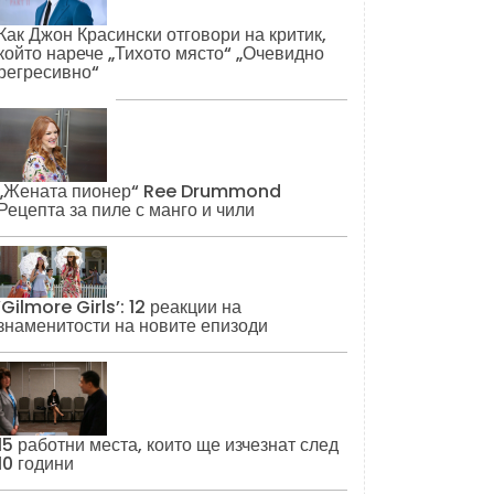
Как Джон Красински отговори на критик,
който нарече „Тихото място“ „Очевидно
регресивно“
„Жената пионер“ Ree Drummond
Рецепта за пиле с манго и чили
‘Gilmore Girls’: 12 реакции на
знаменитости на новите епизоди
15 работни места, които ще изчезнат след
10 години