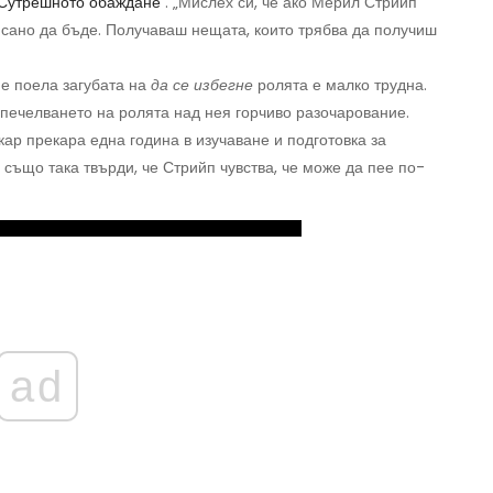
Сутрешното обаждане
. „Мислех си, че ако Мерил Стрийп
сано да бъде. Получаваш нещата, които трябва да получиш
 е поела загубата на
да се избегне
ролята е малко трудна.
спечелването на ролята над нея горчиво разочарование.
ар прекара една година в изучаване и подготовка за
също така твърди, че Стрийп чувства, че може да пее по-
ad