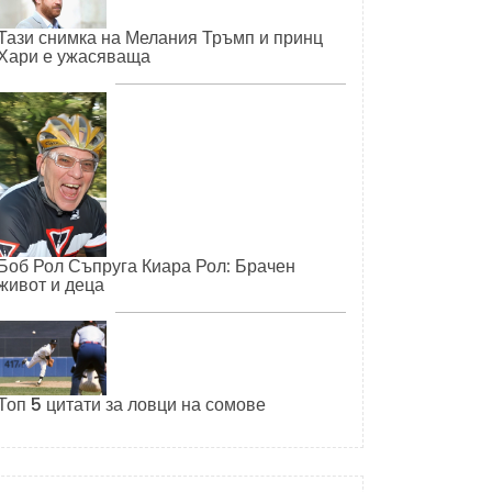
Тази снимка на Мелания Тръмп и принц
Хари е ужасяваща
Боб Рол Съпруга Киара Рол: Брачен
живот и деца
Топ 5 цитати за ловци на сомове