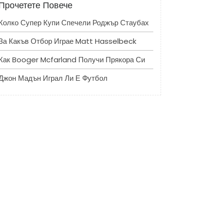
Прочетете Повече
Колко Супер Купи Спечели Роджър Стаубах
За Какъв Отбор Играе Matt Hasselbeck
Как Booger Mcfarland Получи Прякора Си
Джон Мадън Играл Ли Е Футбол