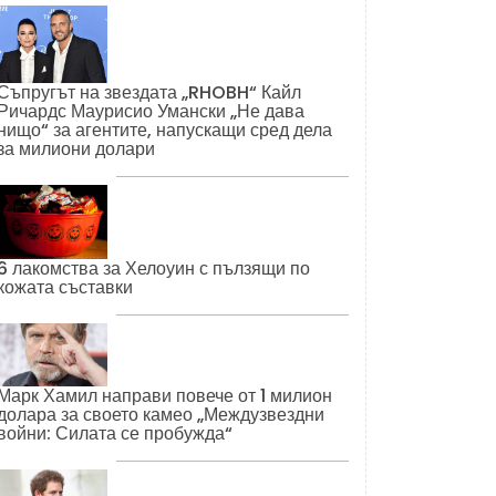
Съпругът на звездата „RHOBH“ Кайл
Ричардс Маурисио Умански „Не дава
нищо“ за агентите, напускащи сред дела
за милиони долари
6 лакомства за Хелоуин с пълзящи по
кожата съставки
Марк Хамил направи повече от 1 милион
долара за своето камео „Междузвездни
войни: Силата се пробужда“