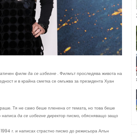
аматичен филм
да се избегне
. Филмът проследява живота на
бедност и в крайна сметка се омъжва за президента Хуан
ираше. Тя не само беше пленена от темата, но това беше
о написа
да се избегне
директор писмо, обясняващо защо
 1994 г. и написах страстно писмо до режисьора Алън