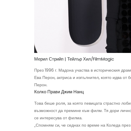
Мерил Стрийп | Тейлър Хил/FilmMagic
През 1996 г. Мадона участва в историческия др
Ева Перон, актриса и изпълнител, която идва от 
Перон.
Колко Прави Джим Нанц
Това беше роля, за която певицата страстно лоб
възможност да премине към филм. Тя дори личн
се интересува от филма.
„Спомням си, че седнах по време на Коледа през