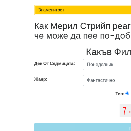
Знаменитост
Как Мерил Стрийп реаги
че може да пее по-доб
Какъв Фил
Ден От Седмицата:
Жанр:
Тип: