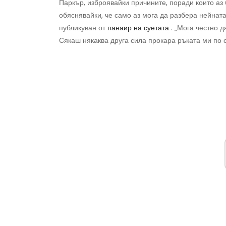
Паркър, изброявайки причините, поради които аз 
обяснявайки, че само аз мога да разбера нейната
публикуван от
панаир на суетата
. „Мога честно д
Сякаш някаква друга сила прокара ръката ми по 