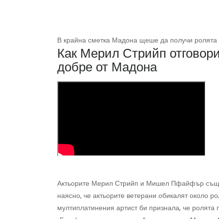
В крайна сметка Мадона щеше да получи ролята 
Как Мерил Стрийп отговори
добре от Мадона
Актьорите Мерил Стрийп и Мишел Пфайфър също
наясно, че актьорите ветерани обикалят около ро
мултиплатинения артист би признала, че ролята п