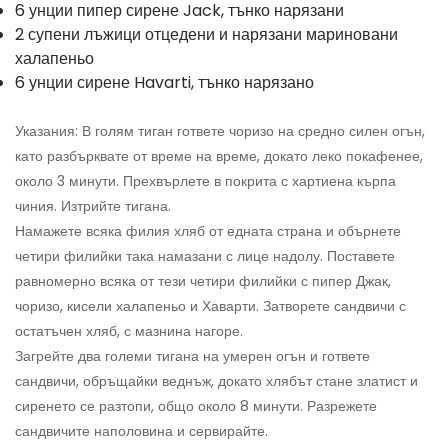
6 унции пипер сирене Jack, тънко нарязани
2 супени лъжици отцедени и нарязани мариновани
халапеньо
6 унции сирене Havarti, тънко нарязано
Указания: В голям тиган гответе чоризо на средно силен огън,
като разбърквате от време на време, докато леко покафенее,
около 3 минути. Прехвърлете в покрита с хартиена кърпа
чиния. Изтрийте тигана.
Намажете всяка филия хляб от едната страна и обърнете
четири филийки така намазани с лице надолу. Поставете
равномерно всяка от тези четири филийки с пипер Джак,
чоризо, кисели халапеньо и Хаварти. Затворете сандвичи с
остатъчен хляб, с мазнина нагоре.
Загрейте два големи тигана на умерен огън и гответе
сандвичи, обръщайки веднъж, докато хлябът стане златист и
сиренето се разтопи, общо около 8 минути. Разрежете
сандвичите наполовина и сервирайте.