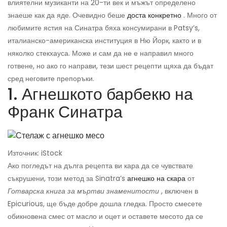
влиятелни музиканти на 20-ти век и мъжът определено
знаеше как да яде. Очевидно беше
доста конкретно
. Много от
любимите ястия на Синатра бяха консумирани в Patsy’s,
италианско-американска институция в Ню Йорк, както и в
няколко стекхауса. Може и сам да не е направил много
готвене, но ако го направи, тези шест рецепти щяха да бъдат
сред неговите препоръки.
1. Агнешкото барбекю на
Франк Синатра
Източник: iStock
Ако погледът на дълга рецепта ви кара да се чувствате
съкрушени, този метод за Sinatra’s
агнешко на скара
от
Готварска книга за мъртви знаменитости
, включен в
Epicurious, ще бъде добре дошла гледка. Просто смесете
обикновена смес от масло и оцет и оставете месото да се