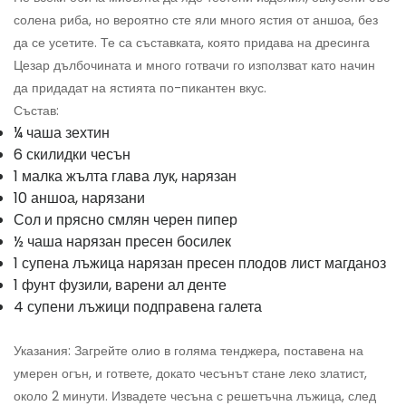
солена риба, но вероятно сте яли много ястия от аншоа, без
да се усетите. Те са съставката, която придава на дресинга
Цезар дълбочината и много готвачи го използват като начин
да придадат на ястията по-пикантен вкус.
Състав:
¼ чаша зехтин
6 скилидки чесън
1 малка жълта глава лук, нарязан
10 аншоа, нарязани
Сол и прясно смлян черен пипер
½ чаша нарязан пресен босилек
1 супена лъжица нарязан пресен плодов лист магданоз
1 фунт фузили, варени ал денте
4 супени лъжици подправена галета
Указания: Загрейте олио в голяма тенджера, поставена на
умерен огън, и гответе, докато чесънът стане леко златист,
около 2 минути. Извадете чесъна с решетъчна лъжица, след