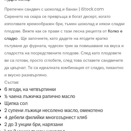
Препечен сандвич с шоколад и банан | iStock.com
Сиренето на скара се превръща в богат десерт, когато
използвате кремообразен бри, тъмен шоколад и някои сладки
плодове. Вижте как се прави с тази лесна рецепта от
Колко е
сладко
. Ще започнете, като дадете на ягодите кратко
пътуване до фурната, чудесен трик за повишаване на вкуса и
сладостта на посредствените плодове. След като плодовете
ви са готови, просто сглобете, след това оставете сандвичите
да цвърчат. Те са идеалната комбинация от сладко, пикантно
и вкусно разхвърляно.
Състав:
6 ягоди, на четвъртинки
½ чаена лъжичка рапично масло
Щипка сол
2 супени лъжици несолено масло, омекотено
4 дебели филийки многозърнест хляб
2 до 3 унции бри, нарязани