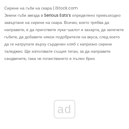
Сирене на гъби на скара | iStock.com
Земни гъби звезда в
Serious Eats’s
определено превъзходно
завъртане на сирене на скара. Всичко, което трябва да
направите, е да приготвите лука-шалот и захарта, да запечете
гъбите, да добавите някои подобрители на вкуса, след което
да ги натрупате върху сърдечен хляб с капризно сирене
таледжио. Ще използвате същия тиган, за да направите
сандвичите, така че почистването е пълен бриз.
ad