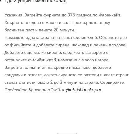
1 до 2 унции тъмен шоколад
Указания: Загрейте фурната до 375 градуса по Фаренхайт.
Хвърлете плодове с масло и сол. Прехвърлете върху
бисквитен лист и печете 20 минути.
Намажете едната страна на всяка филия хляб. Обърнете две
от филийките и добавете сирене, шоколад и печени плодове.
Добавете още малко сирене, след което затворете с
останалите филийки хляб, намазана с масло нагоре.
Загрейте голям тиган на средно ниско ниво, добавете
сандвичи и гответе, докато сиренето се разтопи и двете страни
станат златисти, около 2 до 3 минути на страна. Сервирайте.
Следвайте Кристин в Twitter
@christineskopec