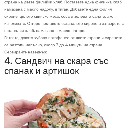
страна на двете филийки хляб. Поставете една филийка хляб,
намазана с масло надолу, в тиган. Добавете една филия
сирене, цялото свинско месо, соса и зелевата салата, ако
използвате. Отгоре поставете останалото сирене и затворете с
останалия хляб, намазана с масло нагоре.
Гответе, докато хубаво покафенее от двете страни и сиренето
се разтопи напълно, около 2 до 4 минути на страна.
Сервирайте наведнъж.
4. Сандвич на скара със
спанак и артишок