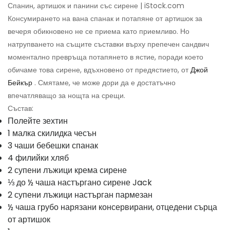
Спанин, артишок и панини със сирене | iStock.com
Консумирането на вана спанак и потапяне от артишок за
вечеря обикновено не се приема като приемливо. Но
натрупването на същите съставки върху препечен сандвич
моментално превръща потапянето в ястие, поради което
обичаме това сирене, вдъхновено от предястието, от
Джой
Бейкър
. Смятаме, че може дори да е достатъчно
впечатляващо за нощта на срещи.
Състав:
Полейте зехтин
1 малка скилидка чесън
3 чаши бебешки спанак
4 филийки хляб
2 супени лъжици крема сирене
⅓ до ½ чаша настъргано сирене Jack
2 супени лъжици настърган пармезан
½ чаша грубо нарязани консервирани, отцедени сърца
от артишок