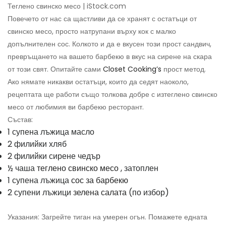
Теглено свинско месо | iStock.com
Повечето от нас са щастливи да се хранят с остатъци от
свинско месо, просто натрупани върху кок с малко
допълнителен сос. Колкото и да е вкусен този прост сандвич,
превръщането на вашето барбекю в вкус на сирене на скара
от този свят. Опитайте сами
Closet Cooking’s
прост метод.
Ако нямате никакви остатъци, които да седят наоколо,
рецептата ще работи също толкова добре с изтеглено свинско
месо от любимия ви барбекю ресторант.
Състав:
1 супена лъжица масло
2 филийки хляб
2 филийки сирене чедър
½ чаша
теглено свинско месо
, затоплен
1 супена лъжица
сос за барбекю
2 супени лъжици
зелена салата
(по избор)
Указания: Загрейте тиган на умерен огън. Помажете едната