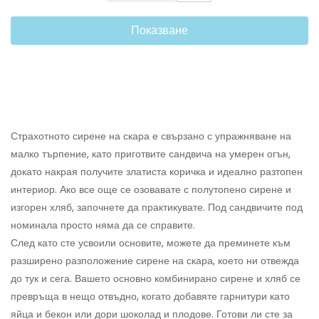
Показване
Страхотното сирене на скара е свързано с упражняване на
малко търпение, като приготвите сандвича на умерен огън,
докато накрая получите златиста коричка и идеално разтопен
интериор. Ако все още се озовавате с полутопено сирене и
изгорен хляб, започнете да практикувате. Под сандвичите под
номинала просто няма да се справите.
След като сте усвоили основите, можете да преминете към
разширено разположение сирене на скара, което ни отвежда
до тук и сега. Вашето основно комбинирано сирене и хляб се
превръща в нещо отвъдно, когато добавяте гарнитури като
яйца и бекон или дори шоколад и плодове. Готови ли сте за