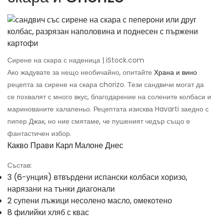
Сирене на скара с наденица | iStock.com
Ако жадувате за нещо необичайно, опитайте
Храна и вино
рецепта за сирене на скара chorizo. Тези сандвичи могат да
се похвалят с много вкус, благодарение на солените колбаси и
маринованите халапеньо. Рецептата изисква Havarti заедно с
пипер Джак, но ние смятаме, че пушеният чедър също е
фантастичен избор.
Какво Прави Карл Малоне Днес
Състав:
3 (6-унция) втвърдени испански колбаси хоризо,
нарязани на тънки диагонали
2 супени лъжици несолено масло, омекотено
8 филийки хляб с квас