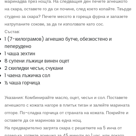
маринадва през нощта. На следващия ден печете агнешкото
на скара, оставете го да си почине, след което копайте. Твърде
студено за скара? Печете месото в гореща фурна и запазете
натрупаните сокове, за да ги използвате като сос.
Състав:
1 (7-килограмов) агнешко бутче, обезкостено и
пеперудено
1 чаша зехтин
8 супени лъжици винен оцет
2 скилидки чесън, счукани
1 чаена лъжичка сол
½ чаша горчица
Указания: Комбинирайте масло, оцет, чесън и сол. Поставете
агнешкото с кожата нагоре в плитък тиган и залейте марината
отгоре. По-сладка горчица от страната на кожата. Покрийте и
оставете да се маринова за една нощ.
На предварително загрята скара с решетките на 5 инча от
пламъка, гответе агнешко за 45 минути до 1 час, или докато