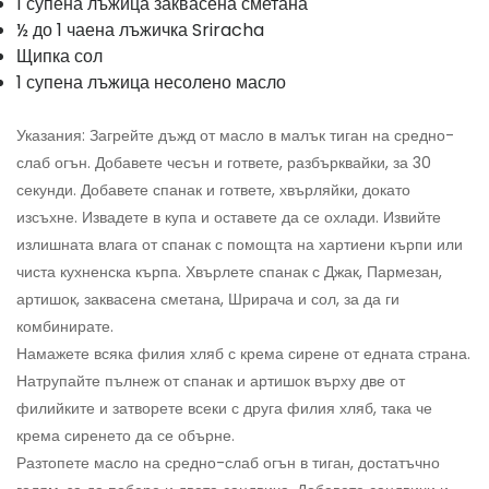
1 супена лъжица заквасена сметана
½ до 1 чаена лъжичка Sriracha
Щипка сол
1 супена лъжица несолено масло
Указания: Загрейте дъжд от масло в малък тиган на средно-
слаб огън. Добавете чесън и гответе, разбърквайки, за 30
секунди. Добавете спанак и гответе, хвърляйки, докато
изсъхне. Извадете в купа и оставете да се охлади. Извийте
излишната влага от спанак с помощта на хартиени кърпи или
чиста кухненска кърпа. Хвърлете спанак с Джак, Пармезан,
артишок, заквасена сметана, Шрирача и сол, за да ги
комбинирате.
Намажете всяка филия хляб с крема сирене от едната страна.
Натрупайте пълнеж от спанак и артишок върху две от
филийките и затворете всеки с друга филия хляб, така че
крема сиренето да се обърне.
Разтопете масло на средно-слаб огън в тиган, достатъчно