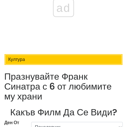
ad
Култура
Празнувайте Франк
Синатра с 6 от любимите
му храни
Какъв Филм Да Се Види?
Ден От