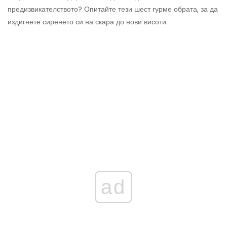
предизвикателството? Опитайте тези шест гурме обрата, за да
издигнете сиренето си на скара до нови висоти.
ad