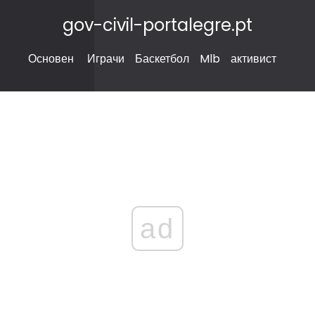
gov-civil-portalegre.pt
Основен
Играчи
Баскетбол
Mlb
активист
ad