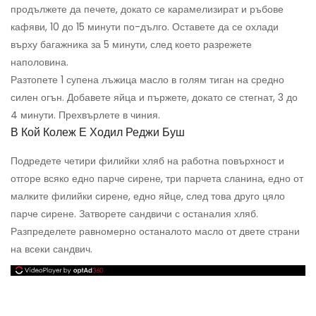
продължете да печете, докато се карамелизират и ръбове
кафяви, 10 до 15 минути по-дълго. Оставете да се охлади
върху багажника за 5 минути, след което разрежете
наполовина.
Разтопете 1 супена лъжица масло в голям тиган на средно
силен огън. Добавете яйца и пържете, докато се стегнат, 3 до
4 минути. Прехвърлете в чиния.
В Кой Колеж Е Ходил Реджи Буш
Подредете четири филийки хляб на работна повърхност и
отгоре всяко едно парче сирене, три парчета сланина, едно от
малките филийки сирене, едно яйце, след това друго цяло
парче сирене. Затворете сандвичи с останалия хляб.
Разпределете равномерно останалото масло от двете страни
на всеки сандвич.