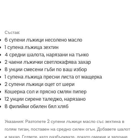
Състав:
6 супени лъжици несолено масло
1 супена лъжица зехтин
4 средни шалота, нарязани на тънко
2 чаени лъжички светлокафява захар
8 унции смесени гъби по ваш избор
1 супена лъжица пресни листа от мащерка
2 супени лъжици оцет от шери
Кошерна сол и прясно смлян пипер
12 унции сирене таледжо, нарязано
8 филийки обилен бял хляб
Указания: Разтопете 2 супени лъжици масло със зехтина в
голям тиган, поставен на средно силен огън. Добавете шалот
и захар. Гответе, като разбърквате, докато омекне и започне