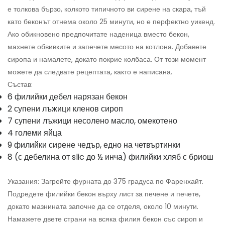
е толкова бързо, колкото типичното ви сирене на скара, тъй
като беконът отнема около 25 минути, но е перфектно уикенд.
Ако обикновено предпочитате наденица вместо бекон,
махнете обвивките и запечете месото на котлона. Добавете
сиропа и намалете, докато покрие колбаса. От този момент
можете да следвате рецептата, както е написана.
Състав:
6 филийки дебел нарязан бекон
2 супени лъжици кленов сироп
7 супени лъжици несолено масло, омекотено
4 големи яйца
9 филийки сирене чедър, едно на четвъртинки
8 (с дебелина от slic до ½ инча) филийки хляб с бриош
Указания: Загрейте фурната до 375 градуса по Фаренхайт.
Подредете филийки бекон върху лист за печене и печете,
докато мазнината започне да се отделя, около 10 минути.
Намажете двете страни на всяка филия бекон със сироп и