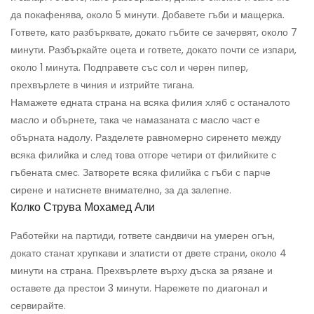
да покафенява, около 5 минути. Добавете гъби и мащерка.
Гответе, като разбърквате, докато гъбите се зачервят, около 7
минути. Разбъркайте оцета и гответе, докато почти се изпари,
около 1 минута. Подправете със сол и черен пипер,
прехвърлете в чиния и изтрийте тигана.
Намажете едната страна на всяка филия хляб с останалото
масло и обърнете, така че намазаната с масло част е
обърната надолу. Разделете равномерно сиренето между
всяка филийка и след това отгоре четири от филийките с
гъбената смес. Затворете всяка филийка с гъби с парче
сирене и натиснете внимателно, за да залепне.
Колко Струва Мохамед Али
Работейки на партиди, гответе сандвичи на умерен огън,
докато станат хрупкави и златисти от двете страни, около 4
минути на страна. Прехвърлете върху дъска за рязане и
оставете да престои 3 минути. Нарежете по диагонал и
сервирайте.