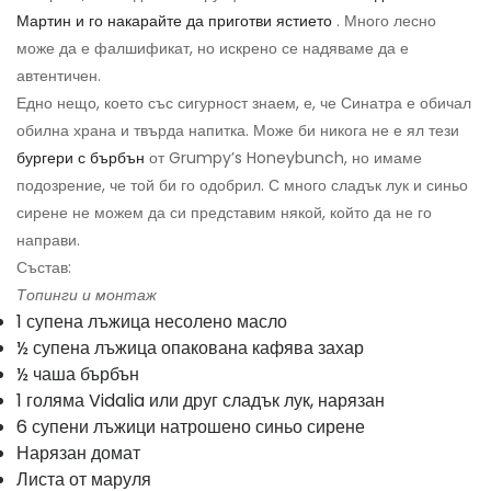
Мартин и го накарайте да приготви ястието
. Много лесно
може да е фалшификат, но искрено се надяваме да е
автентичен.
Едно нещо, което със сигурност знаем, е, че Синатра е обичал
обилна храна и твърда напитка. Може би никога не е ял тези
бургери с бърбън
от Grumpy’s Honeybunch, но имаме
подозрение, че той би го одобрил. С много сладък лук и синьо
сирене не можем да си представим някой, който да не го
направи.
Състав:
Топинги и монтаж
1 супена лъжица несолено масло
½ супена лъжица опакована кафява захар
½ чаша бърбън
1 голяма Vidalia или друг сладък лук, нарязан
6 супени лъжици натрошено синьо сирене
Нарязан домат
Листа от маруля