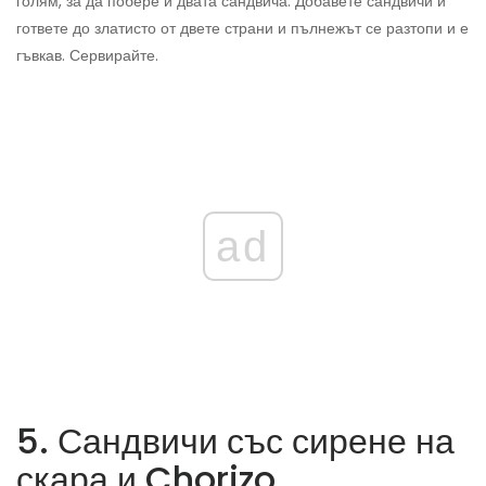
голям, за да побере и двата сандвича. Добавете сандвичи и
гответе до златисто от двете страни и пълнежът се разтопи и е
гъвкав. Сервирайте.
ad
5. Сандвичи със сирене на
скара и Chorizo