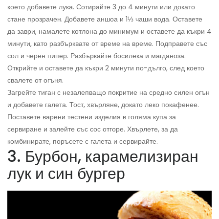
което добавете лука. Сотирайте 3 до 4 минути или докато
стане прозрачен. Добавете аншоа и 1⅓ чаши вода. Оставете
да заври, намалете котлона до минимум и оставете да къкри 4
минути, като разбърквате от време на време. Подправете със
сол и черен пипер. Разбъркайте босилека и магданоза.
Открийте и оставете да къкри 2 минути по-дълго, след което
свалете от огъня.
Загрейте тиган с незалепващо покритие на средно силен огън
и добавете галета. Тост, хвърляне, докато леко покафенее.
Поставете варени тестени изделия в голяма купа за
сервиране и залейте със сос отгоре. Хвърлете, за да
комбинирате, поръсете с галета и сервирайте.
3. Бурбон, карамелизиран
лук и син бургер