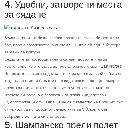
4. Удобни, затворени места
за сядане
Всяка седалка от бизнес класа разполага със собствен мини
бар, плот и развлекателна система. | Никел Мърфи / Култура
за мами за култура
Седалките за прозорци винаги са най-добрите и няма
изключение, когато става въпрос за бизнес класа на Emirates.
Въпреки това, всяка седалка в този раздел има свой собствен
кът, пълен с мини бар, пълен с вода, сок и сода. Ще намерите
електрически контакти за повечето устройства точно на
мястото си, заедно с безплатни възглавници, одеяла и
шумопотискащи слушалки. Те не са с качество на Bose, но със
сигурност са по-добри от слушалките за $ 9, които сте
събрали в ръчната си употреба.
5. Шампанско преди полет