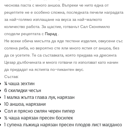
чеснова паста с много аншоа. Въпреки че нито една от
рецептите не е особено сложна, последната печели наградата
за най-голямо изплащане на вкуса за най-малкото
количество работа. За щастие, готвачът Сал Сконямило
сподели рецептата с
Парад
.
Не всеки обича мисълта да яде тестени изделия, овкусени със
солена риба, но вероятно сте яли много ястия от аншоа, без
да се усетите. Те са съставката, която придава на дресинга
Цезар дълбочината и много готвачи го използват като начин
да придадат на ястията по-пикантен вкус.
Състав:
¼ чаша зехтин
6 скилидки чесън
1 малка жълта глава лук, нарязан
10 аншоа, нарязани
Сол и прясно смлян черен пипер
½ чаша нарязан пресен босилек
1 супена лъжица нарязан пресен плодов лист магданоз