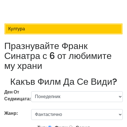
Култура
Празнувайте Франк
Синатра с 6 от любимите
му храни
Какъв Филм Да Се Види?
Ден От
Седмицата:
Жанр: