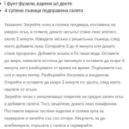
1 фунт фузили, варени ал денте
4 супени лъжици подправена галета
Указания: Загрейте олио в голяма тенджера, поставена на
умерен огън, и гответе, докато чесънът стане леко златист,
около 2 минути. Извадете чесъна с решетъчна лъжица, след
което добавете лука. Сотирайте 3 до 4 минути или докато
стане прозрачен. Добавете аншоа и 1⅓ чаши вода. Оставете
да заври, намалете котлона до минимум и оставете да къкри 4
минути, като разбърквате от време на време. Подправете със
сол и черен пипер. Разбъркайте босилека и магданоза.
Открийте и оставете да къкри 2 минути по-дълго, след което
свалете от огъня.
Загрейте тиган с незалепващо покритие на средно силен огън
и добавете галета. Тост, хвърляне, докато леко покафенее.
Поставете варени тестени изделия в голяма купа за
сервиране и залейте със сос отгоре. Хвърлете, за да
комбинирате, поръсете с галета и сервирайте.