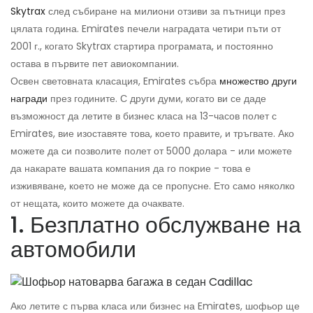
Skytrax
след събиране на милиони отзиви за пътници през
цялата година. Emirates печели наградата четири пъти от
2001 г., когато Skytrax стартира програмата, и постоянно
остава в първите пет авиокомпании.
Освен световната класация, Emirates събра
множество други
награди
през годините. С други думи, когато ви се даде
възможност да летите в бизнес класа на 13-часов полет с
Emirates, вие изоставяте това, което правите, и тръгвате. Ако
можете да си позволите полет от 5000 долара - или можете
да накарате вашата компания да го покрие - това е
изживяване, което не може да се пропусне. Ето само няколко
от нещата, които можете да очаквате.
1. Безплатно обслужване на
автомобили
Ако летите с първа класа или бизнес на Emirates, шофьор ще