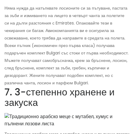
Няма нужда да натъпквате лосионите си за пътуване, пастата
за зъби и измиването на лицето в четвърт чанта за полетите
си на дълги разстояния с Emirates. Опаковайте тези в
чекирания си багаж. Авиокомпанията ви е осигурила за
освежаване, което трябва да направите в средата на полета.
Всеки пътник (икономичен през първа класа) получава
подаръчен комплект Bulgari със стоки от първа необходимост.
Мъжете получават самобръсначка, крем за бръснене, лосион,
след бръснене, комплект за зъби, гребен, кърпички и
дезодорант. Жените получават подобен комплект, но с
различна чанта, лосион и парфюм Bulgari.
7. 3-степенно хранене и
закуска
Традиционно арабско мезе с мутабел, хумус и пълнени лозови