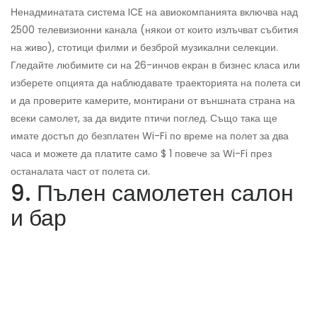
Ненадминатата система ICE на авиокомпанията включва над
2500 телевизионни канала (някои от които излъчват събития
на живо), стотици филми и безброй музикални селекции.
Гледайте любимите си на 26-инчов екран в бизнес класа или
изберете опцията да наблюдавате траекторията на полета си
и да проверите камерите, монтирани от външната страна на
всеки самолет, за да видите птичи поглед. Също така ще
имате достъп до безплатен Wi-Fi по време на полет за два
часа и можете да платите само $ 1 повече за Wi-Fi през
останалата част от полета си.
9. Пълен самолетен салон
и бар