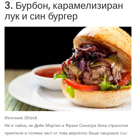
3. Бурбон, карамелизиран
лук и син бургер
Източник: iStock
Не е тайна, че Дийн Мартин и Франк Синатра бяха страхотни
приятели и голяма част от това вероятно беше свързано със