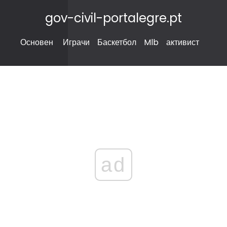
gov-civil-portalegre.pt
Основен
Играчи
Баскетбол
Mlb
активист
ad