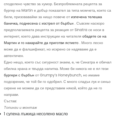
споделено чувство за хумор. Безпроблемната рецепта за
бургер на Martin е добър показател за типа момчета, които са
били, призовавайки за нищо повече от
изпечена телешка
баничка, поднесена с изстрел от бърбън
. Съвсем наскоро
предполагаемата рецепта за реакция от Sinatra се носи в
интернет, което дава инструкции на читателя
обадете се на
Мартин и го накарайте да приготви ястието
. Много лесно
може да е фалшификат, но искрено се надяваме да е
автентичен.
Едно нещо, което със сигурност знаем, е, че Синатра е обичал
обилна храна и твърда напитка. Може би никога не е ял тези
бургери с бърбън
от Grumpy’s Honeybunch, но имаме
подозрение, че той би го одобрил. С много сладък лук и синьо
сирене не можем да си представим някой, който да не го
направи.
Състав:
Топинги и монтаж
1 супена лъжица несолено масло