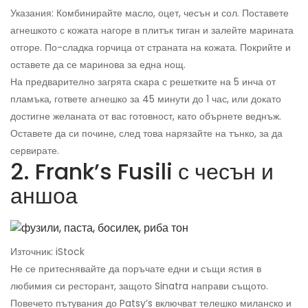
Указания: Комбинирайте масло, оцет, чесън и сол. Поставете
агнешкото с кожата нагоре в плитък тиган и залейте марината
отгоре. По-сладка горчица от страната на кожата. Покрийте и
оставете да се маринова за една нощ.
На предварително загрята скара с решетките на 5 инча от
пламъка, гответе агнешко за 45 минути до 1 час, или докато
достигне желаната от вас готовност, като обърнете веднъж.
Оставете да си почине, след това нарязайте на тънко, за да
сервирате.
2. Frank’s Fusili с чесън и
аншоа
Източник: iStock
Не се притеснявайте да поръчате едни и същи ястия в
любимия си ресторант, защото Sinatra направи същото.
Повечето пътувания до Patsy’s включват телешко миланско и