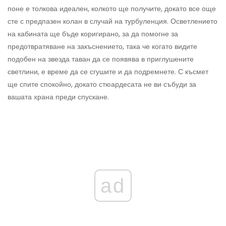
поне е толкова идеален, колкото ще получите, докато все още
сте с предпазен колан в случай на турбуленция. Осветлението
на кабината ще бъде коригирано, за да помогне за
предотвратяване на закъснението, така че когато видите
подобен на звезда таван да се появява в приглушените
светлини, е време да се сгушите и да подремнете. С късмет
ще спите спокойно, докато стюардесата не ви събуди за
вашата храна преди спускане.
ad