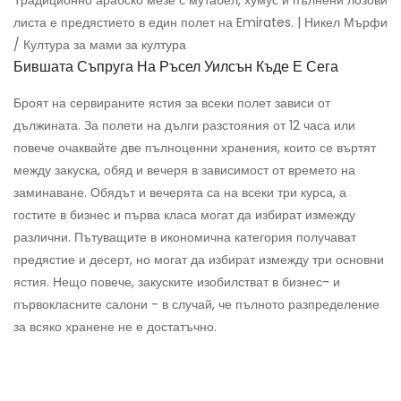
листа е предястието в един полет на Emirates. | Никел Мърфи
/ Култура за мами за култура
Бившата Съпруга На Ръсел Уилсън Къде Е Сега
Броят на сервираните ястия за всеки полет зависи от
дължината. За полети на дълги разстояния от 12 часа или
повече очаквайте две пълноценни хранения, които се въртят
между закуска, обяд и вечеря в зависимост от времето на
заминаване. Обядът и вечерята са на всеки три курса, а
гостите в бизнес и първа класа могат да избират измежду
различни. Пътуващите в икономична категория получават
предястие и десерт, но могат да избират измежду три основни
ястия. Нещо повече, закуските изобилстват в бизнес- и
първокласните салони - в случай, че пълното разпределение
за всяко хранене не е достатъчно.