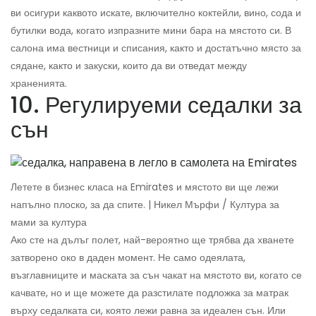
ви осигури каквото искате, включително коктейли, вино, сода и
бутилки вода, когато изпразните мини бара на мястото си. В
салона има вестници и списания, както и достатъчно място за
сядане, както и закуски, които да ви отведат между
храненията.
10. Регулируеми седалки за
сън
Летете в бизнес класа на Emirates и мястото ви ще лежи
напълно плоско, за да спите. | Никел Мърфи / Култура за
мами за култура
Ако сте на дълъг полет, най-вероятно ще трябва да хванете
затворено око в даден момент. Не само одеялата,
възглавниците и маската за сън чакат на мястото ви, когато се
качвате, но и ще можете да разстилате подложка за матрак
върху седалката си, която лежи равна за идеален сън. Или