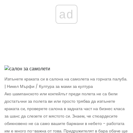
ad
Изпънете краката си в салона на самолета на горната палуба.
| Никел Мърфи / Култура за мами за култура
Ако шампанското или коктейлът преди полета не са били
достатъчни за полета ви или просто трябва да изпънете
краката си, проверете салона в задната част на бизнес класа
за шанс да слезете от мястото си. Знаем, че стюардесите
обикновено не са само вашите бармани в небето - работата
им е много по-важна от това. Придружителят в бара обаче ще