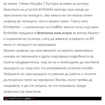
ви вземе. | Никел Мърфи / Култура за мами за култура
Красотата на услугата Emirates започва още преди да
пристигнете на летището. Ако никога не сте имали личен
шофьор до летището, сега е вашият шанс. Това е като
Enterprise - с изключение на Cadillac вместо кола под наем.
Emirates предлага a
безплатна кола услуга
за всички бизнес-
и първокласни пътници, стига да живеете в рамките на 60
мили от летището на заминаване.
Вашият шофьор ще знае времето на вашето заминаване,
номера на терминала и други подходящи подробности за
полета предварително, така че не е необходимо да изготвяте
маршрута си, след като сте резервирали услугата онлайн.
Забравете за стресиращите пътувания до работа и скъпите
дългосрочни такси за паркиране. Всичко, което трябва да
направите, е да сте сигурни, че сте опаковани, преди
шофьорът да пристигне.