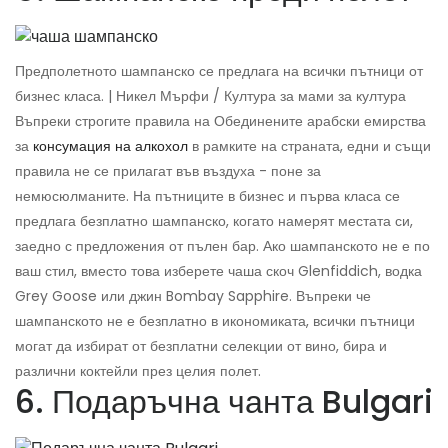
Предполетното шампанско се предлага на всички пътници от
бизнес класа. | Никел Мърфи / Култура за мами за култура
Въпреки строгите правила на Обединените арабски емирства
за
консумация на алкохол
в рамките на страната, едни и същи
правила не се прилагат във въздуха - поне за
немюсюлманите. На пътниците в бизнес и първа класа се
предлага безплатно шампанско, когато намерят местата си,
заедно с предложения от пълен бар. Ако шампанското не е по
ваш стил, вместо това изберете чаша скоч Glenfiddich, водка
Grey Goose или джин Bombay Sapphire. Въпреки че
шампанското не е безплатно в икономиката, всички пътници
могат да избират от безплатни селекции от вино, бира и
различни коктейли през целия полет.
6. Подаръчна чанта Bulgari