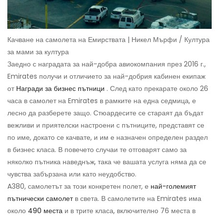
Качване на самолета на Емирствата | Никел Мърфи / Култура
за мами за култура
Заедно с наградата за най-добра авиокомпания през 2016 г.,
Emirates получи и отличието за най-добрия кабинен екипаж
от
Награди за бизнес пътници
. След като прекарате около 26
часа в самолет на Emirates в рамките на една седмица, е
лесно да разберете защо. Стюардесите се стараят да бъдат
вежливи и приятелски настроени с пътниците, представят се
по име, докато се качвате, и им е назначен определен раздел
в бизнес класа. В повечето случаи те отговарят само за
няколко пътника наведнъж, така че вашата услуга няма да се
чувства забързана или като неудобство.
A380, самолетът за този конкретен полет, е
най-големият
пътнически самолет
в света. В самолетите на Emirates има
около
490 места
и в трите класа, включително 76 места в