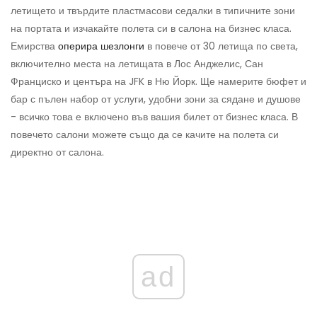
летището и твърдите пластмасови седалки в типичните зони
на портата и изчакайте полета си в салона на бизнес класа.
Емирства
оперира шезлонги
в повече от 30 летища по света,
включително места на летищата в Лос Анджелис, Сан
Франциско и центъра на JFK в Ню Йорк. Ще намерите бюфет и
бар с пълен набор от услуги, удобни зони за сядане и душове
- всичко това е включено във вашия билет от бизнес класа. В
повечето салони можете също да се качите на полета си
директно от салона.
ad