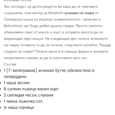
Ако погледът на дълга рецепта ви кара да се чувствате
съкрушени, този метод за Sinatra’s
агнешко на скара
от
Готварска книга за мъртви знаменитости
, включен в
Epicurious, ще бъде добре дошла гледка. Просто смесете
обикновена смес от масло и оцет и оставете месото да се
маринадва през нощта. На следващия ден печете агнешкото
на скара, оставете го да си почине, след което копайте. Твърде
студено за скара? Печете месото в гореща фурна и запазете
натрупаните сокове, за да ги използвате като сос.
Състав:
1 (7-килограмов) агнешко бутче, обезкостено и
пеперудено
1 чаша зехтин
8 супени лъжици винен оцет
2 скилидки чесън, счукани
1 чаена лъжичка сол
½ чаша горчица