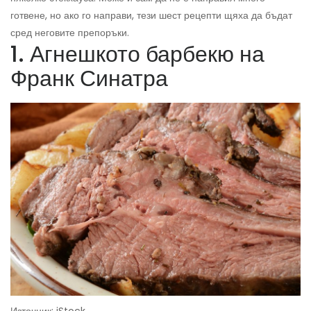
готвене, но ако го направи, тези шест рецепти щяха да бъдат
сред неговите препоръки.
1. Агнешкото барбекю на
Франк Синатра
Източник: iStock