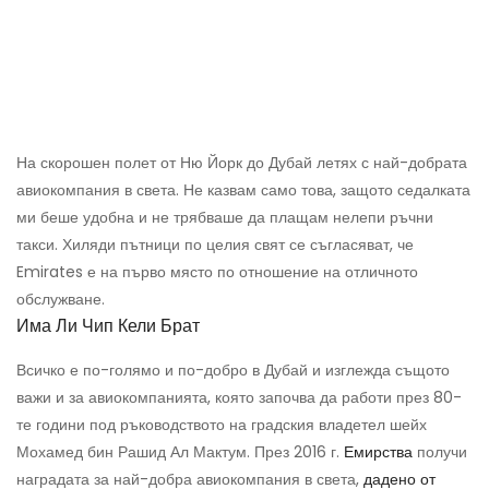
На скорошен полет от Ню Йорк до Дубай летях с най-добрата
авиокомпания в света. Не казвам само това, защото седалката
ми беше удобна и не трябваше да плащам нелепи ръчни
такси. Хиляди пътници по целия свят се съгласяват, че
Emirates е на първо място по отношение на отличното
обслужване.
Има Ли Чип Кели Брат
Всичко е по-голямо и по-добро в Дубай и изглежда същото
важи и за авиокомпанията, която започва да работи през 80-
те години под ръководството на градския владетел шейх
Мохамед бин Рашид Ал Мактум. През 2016 г.
Емирства
получи
наградата за най-добра авиокомпания в света,
дадено от