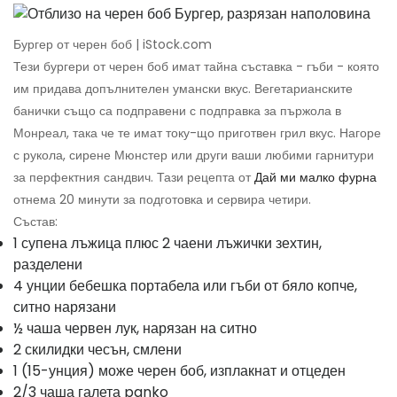
Бургер от черен боб | iStock.com
Тези бургери от черен боб имат тайна съставка - гъби - която
им придава допълнителен умански вкус. Вегетарианските
банички също са подправени с подправка за пържола в
Монреал, така че те имат току-що приготвен грил вкус. Нагоре
с рукола, сирене Мюнстер или други ваши любими гарнитури
за перфектния сандвич. Тази рецепта от
Дай ми малко фурна
отнема 20 минути за подготовка и сервира четири.
Състав:
1 супена лъжица плюс 2 чаени лъжички зехтин,
разделени
4 унции бебешка портабела или гъби от бяло копче,
ситно нарязани
½ чаша червен лук, нарязан на ситно
2 скилидки чесън, смлени
1 (15-унция) може черен боб, изплакнат и отцеден
2/3 чаша галета panko