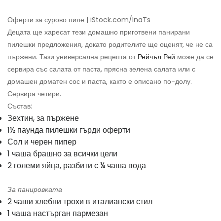
Оферти за сурово пиле | iStock.com/InaTs
Децата ще харесат тези домашно приготвени панирани
пилешки предложения, докато родителите ще оценят, че не са
пържени. Тази универсална рецепта от
Рейчъл Рей
може да се
сервира със салата от паста, прясна зелена салата или с
домашен доматен сос и паста, както е описано по-долу.
Сервира четири.
Състав:
Зехтин, за пържене
1½ паунда пилешки гърди оферти
Сол и черен пипер
1 чаша брашно за всички цели
2 големи яйца, разбити с ¼ чаша вода
За панировката
2 чаши хлебни трохи в италиански стил
1 чаша настърган пармезан