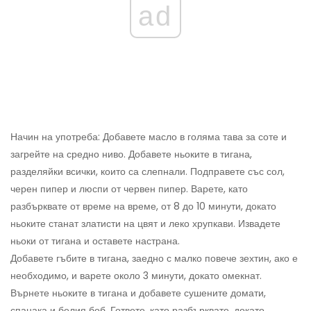
ad
Начин на употреба: Добавете масло в голяма тава за соте и
загрейте на средно ниво. Добавете ньоките в тигана,
разделяйки всички, които са слепнали. Подправете със сол,
черен пипер и люспи от червен пипер. Варете, като
разбърквате от време на време, от 8 до 10 минути, докато
ньоките станат златисти на цвят и леко хрупкави. Извадете
ньоки от тигана и оставете настрана.
Добавете гъбите в тигана, заедно с малко повече зехтин, ако е
необходимо, и варете около 3 минути, докато омекнат.
Върнете ньоките в тигана и добавете сушените домати,
спанака и белия боб. Гответе, като разбърквате, докато