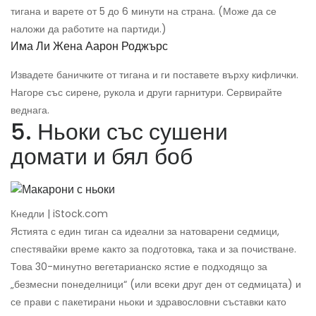
тигана и варете от 5 до 6 минути на страна. (Може да се
наложи да работите на партиди.)
Има Ли Жена Аарон Роджърс
Извадете баничките от тигана и ги поставете върху кифлички.
Нагоре със сирене, рукола и други гарнитури. Сервирайте
веднага.
5. Ньоки със сушени
домати и бял боб
Кнедли | iStock.com
Ястията с един тиган са идеални за натоварени седмици,
спестявайки време както за подготовка, така и за почистване.
Това 30-минутно вегетарианско ястие е подходящо за
„безмесни понеделници“ (или всеки друг ден от седмицата) и
се прави с пакетирани ньоки и здравословни съставки като