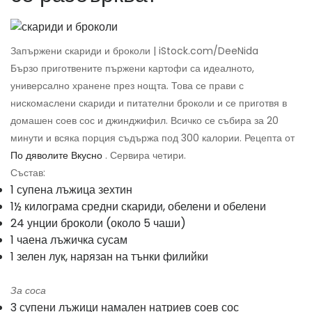
Запържени скариди и броколи | iStock.com/DeeNida
Бързо приготвените пържени картофи са идеалното,
универсално хранене през нощта. Това се прави с
нискомаслени скариди и питателни броколи и се приготвя в
домашен соев сос и джинджифил. Всичко се събира за 20
минути и всяка порция съдържа под 300 калории. Рецепта от
По дяволите Вкусно
. Сервира четири.
Състав:
1 супена лъжица зехтин
1½ килограма средни скариди, обелени и обелени
24 унции броколи (около 5 чаши)
1 чаена лъжичка сусам
1 зелен лук, нарязан на тънки филийки
За соса
3 супени лъжици намален натриев соев сос