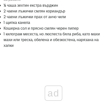
¼ чаша зехтин екстра върджин
2 чаени лъжички смлян кориандър
2 чаени лъжички прах от анчо чили
1 щипка канела
Кошерна сол и прясно смлян черен пипер
1 килограм месеста, но люспеста бяла риба, като махи
махи или треска, обелена и обезкостена, нарязана на
хапки
ad