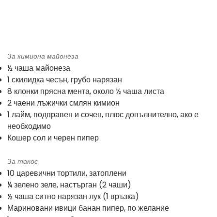
За кимиона майонеза
½ чаша майонеза
1 скилидка чесън, грубо нарязан
8 клонки прясна мента, около ½ чаша листа
2 чаени лъжички смлян кимион
1 лайм, подправен и сочен, плюс допълнително, ако е
необходимо
Кошер сол и черен пипер
За такос
10 царевични тортили, затоплени
¼ зелено зеле, настърган (2 чаши)
½ чаша ситно нарязан лук (1 връзка)
Мариновани ивици банан пипер, по желание