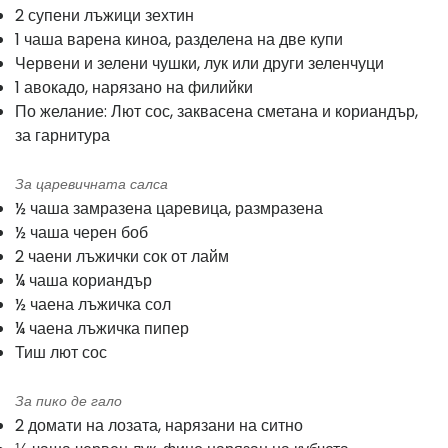
2 супени лъжици зехтин
1 чаша варена киноа, разделена на две купи
Червени и зелени чушки, лук или други зеленчуци
1 авокадо, нарязано на филийки
По желание: Лют сос, заквасена сметана и кориандър,
за гарнитура
За царевичната салса
½ чаша замразена царевица, размразена
½ чаша черен боб
2 чаени лъжички сок от лайм
¼ чаша кориандър
½ чаена лъжичка сол
¼ чаена лъжичка пипер
Тиш лют сос
За пико де гало
2 домати на лозата, нарязани на ситно