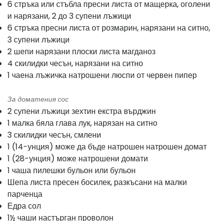
6 стръка или стъбла пресни листа от мащерка, оголени
и нарязани, 2 до 3 супени лъжици
6 стръка пресни листа от розмарин, нарязани на ситно,
3 супени лъжици
2 шепи нарязани плоски листа магданоз
4 скилидки чесън, нарязани на ситно
1 чаена лъжичка натрошени люспи от червен пипер
За доматения сос
2 супени лъжици зехтин екстра върджин
1 малка бяла глава лук, нарязан на ситно
3 скилидки чесън, смлени
1 (14-унция) може да бъде натрошен натрошен домат
1 (28-унция) може натрошени домати
1 чаша пилешки бульон или бульон
Шепа листа пресен босилек, разкъсани на малки
парченца
Едра сол
1½ чаши настърган проволон