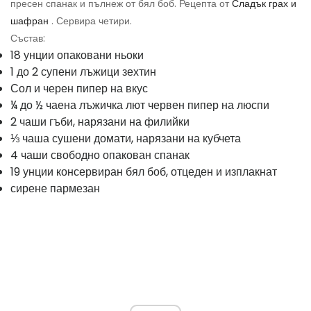
пресен спанак и пълнеж от бял боб. Рецепта от
Сладък грах и
шафран
. Сервира четири.
Състав:
18 унции опаковани ньоки
1 до 2 супени лъжици зехтин
Сол и черен пипер на вкус
¼ до ½ чаена лъжичка лют червен пипер на люспи
2 чаши гъби, нарязани на филийки
⅓ чаша сушени домати, нарязани на кубчета
4 чаши свободно опакован спанак
19 унции консервиран бял боб, отцеден и изплакнат
сирене пармезан