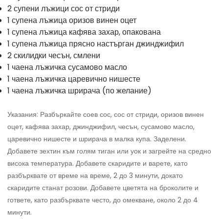
2 супени лъжици сос от стриди
1 супена лъжица оризов винен оцет
1 супена лъжица кафява захар, опакована
1 супена лъжица прясно настърган джинджифил
2 скилидки чесън, смлени
1 чаена лъжичка сусамово масло
1 чаена лъжичка царевично нишесте
1 чаена лъжичка шрирача (по желание)
Указания: Разбъркайте соев сос, сос от стриди, оризов винен
оцет, кафява захар, джинджифил, чесън, сусамово масло,
царевично нишесте и шрирача в малка купа. Заделени.
Добавете зехтин към голям тиган или уок и загрейте на средно
висока температура. Добавете скаридите и варете, като
разбърквате от време на време, 2 до 3 минути, докато
скаридите станат розови. Добавете цветята на броколите и
гответе, като разбърквате често, до омекване, около 2 до 4
минути.