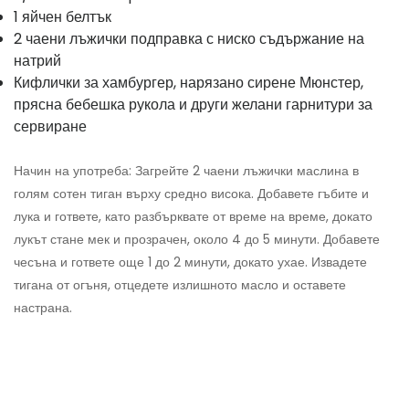
1 яйчен белтък
2 чаени лъжички подправка с ниско съдържание на
натрий
Кифлички за хамбургер, нарязано сирене Мюнстер,
прясна бебешка рукола и други желани гарнитури за
сервиране
Начин на употреба: Загрейте 2 чаени лъжички маслина в
голям сотен тиган върху средно висока. Добавете гъбите и
лука и гответе, като разбърквате от време на време, докато
лукът стане мек и прозрачен, около 4 до 5 минути. Добавете
чесъна и гответе още 1 до 2 минути, докато ухае. Извадете
тигана от огъня, отцедете излишното масло и оставете
настрана.