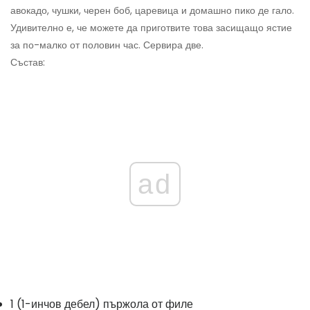
авокадо, чушки, черен боб, царевица и домашно пико де гало.
Удивително е, че можете да приготвите това засищащо ястие
за по-малко от половин час. Сервира две.
Състав:
ad
1 (1-инчов дебел) пържола от филе