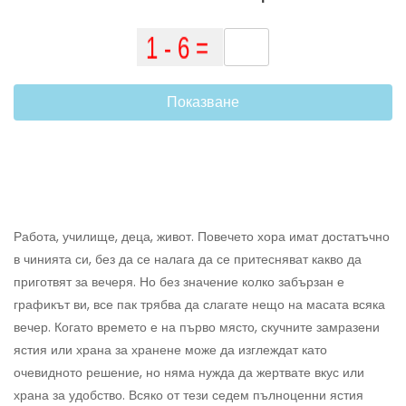
Показване
Работа, училище, деца, живот. Повечето хора имат достатъчно
в чинията си, без да се налага да се притесняват какво да
приготвят за вечеря. Но без значение колко забързан е
графикът ви, все пак трябва да слагате нещо на масата всяка
вечер. Когато времето е на първо място, скучните замразени
ястия или храна за хранене може да изглеждат като
очевидното решение, но няма нужда да жертвате вкус или
храна за удобство. Всяко от тези седем пълноценни ястия