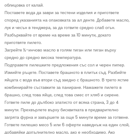
облицовка от калай.
Поставете вода да заври за тестени изделия и пригответе
според указанията на опаковката за ал денте. Добавете масло,
лук и чесън в тенджера, за да готвите средно слаб огън.
Разбърквайте от време на време за 10 минути, докато
приготвяте пилето.
Загрейте ½-инчово масло в голям тиган или тиган върху
средно до средно висока температура.
Подправете пилешките предложения със сол и черен пипер.
Измийте ръцете. Поставете брашното в плитък съд. Разбийте
яйцата с вода във втори съд заедно с брашното. В трето ястие
комбинирайте съставките за паниране. Намажете пилето в
брашно, след това яйце, след това смес от хляб и сирене.
Гответе пиле до дълбоко златисто от всяка страна, 3 до 4
минути. Прехвърлете върху бисквитката в предварително
загрята фурна и завършете за още 5 минути време за готвене.
Гответе пилешко месо 5 или 6 оферти наведнъж на един слой,
добавяйки допълнително масло, ако е необходимо. Ако