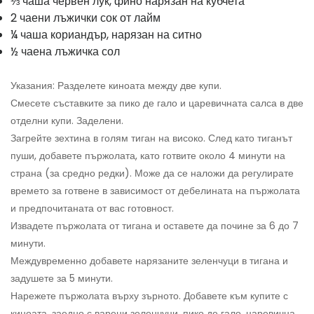
⅓ чаша червен лук, фино нарязан на кубчета
2 чаени лъжички сок от лайм
¼ чаша кориандър, нарязан на ситно
½ чаена лъжичка сол
Указания: Разделете киноата между две купи.
Смесете съставките за пико де гало и царевичната салса в две
отделни купи. Заделени.
Загрейте зехтина в голям тиган на високо. След като тиганът
пуши, добавете пържолата, като готвите около 4 минути на
страна (за средно редки). Може да се наложи да регулирате
времето за готвене в зависимост от дебелината на пържолата
и предпочитаната от вас готовност.
Извадете пържолата от тигана и оставете да почине за 6 до 7
минути.
Междувременно добавете нарязаните зеленчуци в тигана и
задушете за 5 минути.
Нарежете пържолата върху зърното. Добавете към купите с
киноата, заедно с варени зеленчуци, пико де гало, царевична