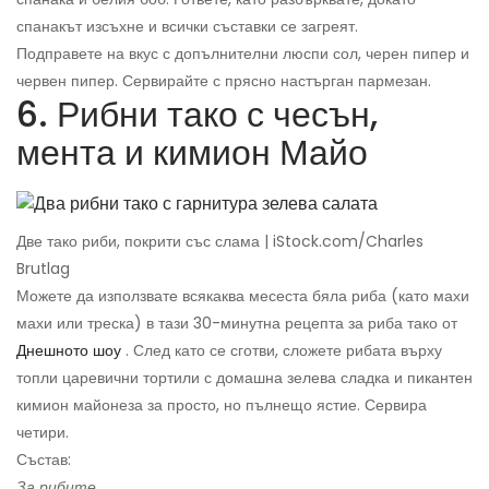
спанакът изсъхне и всички съставки се загреят.
Подправете на вкус с допълнителни люспи сол, черен пипер и
червен пипер. Сервирайте с прясно настърган пармезан.
6. Рибни тако с чесън,
мента и кимион Майо
Две тако риби, покрити със слама | iStock.com/Charles
Brutlag
Можете да използвате всякаква месеста бяла риба (като махи
махи или треска) в тази 30-минутна рецепта за риба тако от
Днешното шоу
. След като се сготви, сложете рибата върху
топли царевични тортили с домашна зелева сладка и пикантен
кимион майонеза за просто, но пълнещо ястие. Сервира
четири.
Състав:
За рибите