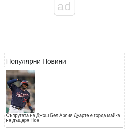
ad
Популярни Новини
Съпругата на Джош Бел Арлия Дуарте е горда майка
на дъщеря Ноа