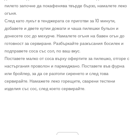
пилето започне да покафенява твърде бързо, намалете леко
огъня.
След като лукът в тенджерата се приготви за 10 минути,
добавете и двете кутии домати и чаша пилешки бульон и
донесете сос до мехурче. Намалете огъня на бавен огън до
готовност за сервиране. Разбъркайте разкъсания босилек и
подправете соса със сол, по ваш вкус.
Поставете малко от соса върху офертите за пилешко, отгоре с
настъргания проволон и пармиджано. Поставете във фурна
или бройлер, за да се разтопи сиренето и след това
сервирайте. Намажете леко горещите, сварени тестени
изделия със сос, след което сервирайте.