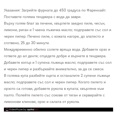
Указания: Загрейте фурната до 450 градуса по Фаренхайт.
Поставете голяма тенджера с вода да заври.
Върху голям блат за печене, хвърлете заедно пиле, чесън,
лимони, риган и 1 чаена лъжичка масло; подправете със сол и
черен пипер. Печено пиле, с кожата нагоре, до златисто и
сготвено, 25 до 30 минути.
Междувременно обилно солете вряща вода. Добавете орзо и
гответе до ал денте; отцедете добре и върнете в тенджера.
Добавете копър и 1 супена лъжица масло; подправете със сол
и черен пипер и разбъркайте внимателно, за да се смеси.
В голяма купа разбийте оцета и останалите 2 супени лъжици
масло; подправете със сол и черен пипер. Когато пилето и
орзото са готови, добавете рукола в купата; хвърляне към
палто. Полейте пилето със сокове от тиган и сервирайте с
лимонови клинове, орзо и салата от рукола.