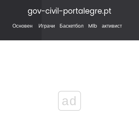
gov-civil-portalegre.pt
Основен
Играчи
Баскетбол
Mlb
активист
ad