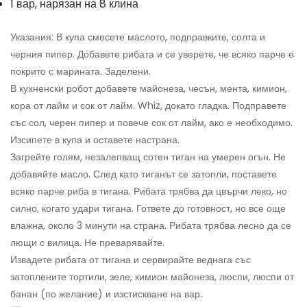
1 вар, нарязан на 8 клина
Указания: В купа смесете маслото, подправките, солта и
черния пипер. Добавете рибата и се уверете, че всяко парче е
покрито с марината. Заделени.
В кухненски робот добавете майонеза, чесън, мента, кимион,
кора от лайм и сок от лайм. Whiz, докато гладка. Подправете
със сол, черен пипер и повече сок от лайм, ако е необходимо.
Изсипете в купа и оставете настрана.
Загрейте голям, незалепващ сотен тиган на умерен огън. Не
добавяйте масло. След като тиганът се затопли, поставете
всяко парче риба в тигана. Рибата трябва да цвърчи леко, но
силно, когато удари тигана. Гответе до готовност, но все още
влажна, около 3 минути на страна. Рибата трябва лесно да се
лющи с вилица. Не преварявайте.
Извадете рибата от тигана и сервирайте веднага със
затоплените тортили, зеле, кимион майонеза, люспи, люспи от
банан (по желание) и изстискване на вар.