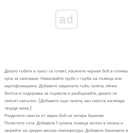
ad
Докато гъбите и лукът се готвят, изсипете черния боб в голяма
купа за смесване. Намачкайте грубо с гърба на лъжица или
картофомашина. Добавете сварените гъби, галета, яйчен
белтък и подправка за пържоли и разбъркайте, докато се
смесят напълно. (Добавете още галета, ако сместа изглежда
твърде мека.)
Разделете сместа от черен боб на четири банички.
Почистете сота. Добавете 1 супена лъжица зехтин в тигана и
загрейте на средно висока температура. Добавете баничките в