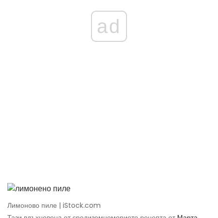
ad
Лимоново пиле | iStock.com
Тази вдъхновена от средиземноморието рецепта от
Марта