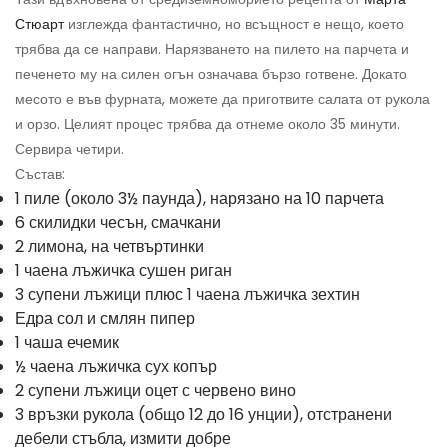
Стюарт
изглежда фантастично, но всъщност е нещо, което
трябва да се направи. Нарязването на пилето на парчета и
печенето му на силен огън означава бързо готвене. Докато
месото е във фурната, можете да приготвите салата от рукола
и орзо. Целият процес трябва да отнеме около 35 минути.
Сервира четири.
Състав:
1 пиле (около 3½ паунда), нарязано на 10 парчета
6 скилидки чесън, смачкани
2 лимона, на четвъртинки
1 чаена лъжичка сушен риган
3 супени лъжици плюс 1 чаена лъжичка зехтин
Едра сол и смлян пипер
1 чаша ечемик
½ чаена лъжичка сух копър
2 супени лъжици оцет с червено вино
3 връзки рукола (общо 12 до 16 унции), отстранени
дебели стъбла, измити добре