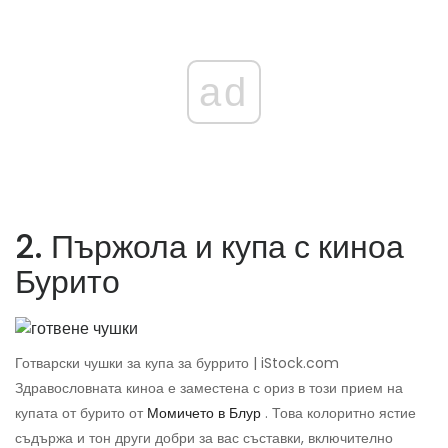
ad
2. Пържола и купа с киноа
Бурито
Готварски чушки за купа за буррито | iStock.com
Здравословната киноа е заместена с ориз в този прием на
купата от бурито от
Момичето в Блур
. Това колоритно ястие
съдържа и тон други добри за вас съставки, включително