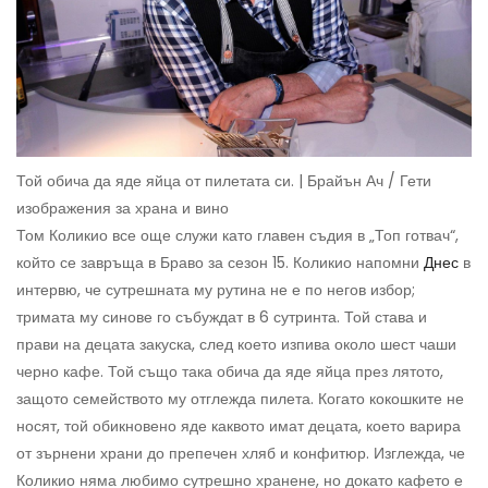
Той обича да яде яйца от пилетата си. | Брайън Ач / Гети
изображения за храна и вино
Том Коликио все още служи като главен съдия в „Топ готвач“,
който се завръща в Браво за сезон 15. Коликио напомни
Днес
в
интервю, че сутрешната му рутина не е по негов избор;
тримата му синове го събуждат в 6 сутринта. Той става и
прави на децата закуска, след което изпива около шест чаши
черно кафе. Той също така обича да яде яйца през лятото,
защото семейството му отглежда пилета. Когато кокошките не
носят, той обикновено яде каквото имат децата, което варира
от зърнени храни до препечен хляб и конфитюр. Изглежда, че
Коликио няма любимо сутрешно хранене, но докато кафето е