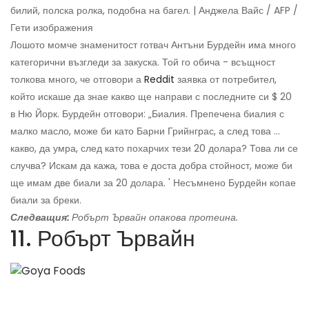
билий, полска ролка, подобна на багел. | Анджела Вайс / AFP /
Гети изображения
Лошото момче знаменитост готвач Антъни Бурдейн има много
категорични възгледи за закуска. Той го обича - всъщност
толкова много, че отговори а
Reddit
заявка от потребител,
който искаше да знае какво ще направи с последните си $ 20
в Ню Йорк. Бурдейн отговори: „Биалия. Препечена биалия с
малко масло, може би като Барни Грийнграс, а след това ...
какво, да умра, след като похарчих тези 20 долара? Това ли се
случва? Искам да кажа, това е доста добра стойност, може би
ще имам две биали за 20 долара. ' Несъмнено Бурдейн копае
биали за бреки.
Следващия:
Робърт Ървайн опакова протеина.
11. Робърт Ървайн