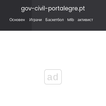
gov-civil-portalegre.pt
Основен
Играчи
Баскетбол
Mlb
активист
ad