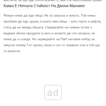
мислите, че ще яде почти всичко. Е, вие сте наполовина права.
Каква Е Нетната Стойност На Джони Манзиел
Фиери няма да яде яйца. Не за закуска и никога. Той няма
проблем да яде храни, в които има яйца - като торти и кифли,
стига да не вижда яйцата. Сервирайте на човека ястие с
видими яйчни продукти в него и можете да сте сигурни, че
няма да го изяде. Но сервирайте на Fieri неговия избор за
закуска номер 1 от шунка, каша и сос от червени очи и той ще
го разкъса.
ad