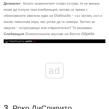
Деликатен
. Когато знаменитият готвач пътува, тя не винаги
може да получи тази комбинация, затова се заема с
обикновените овесени ядки на Starbucks - със зехтин, сол и
малко лимонова кора, ако успее да ги намери. Зехтин за
закуска - интригуващо или отвратително? Ти решаваш.
Следващия:
Еклектичните вкусове на Rocco DiSpirito
ad
3. Роко ДиСпирито