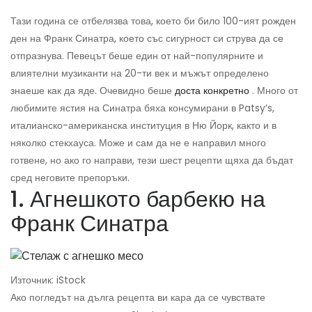
Тази година се отбелязва това, което би било 100-ият рожден
ден на Франк Синатра, което със сигурност си струва да се
отпразнува. Певецът беше един от най-популярните и
влиятелни музиканти на 20-ти век и мъжът определено
знаеше как да яде. Очевидно беше
доста конкретно
. Много от
любимите ястия на Синатра бяха консумирани в Patsy’s,
италианско-американска институция в Ню Йорк, както и в
няколко стекхауса. Може и сам да не е направил много
готвене, но ако го направи, тези шест рецепти щяха да бъдат
сред неговите препоръки.
1. Агнешкото барбекю на
Франк Синатра
Източник: iStock
Ако погледът на дълга рецепта ви кара да се чувствате