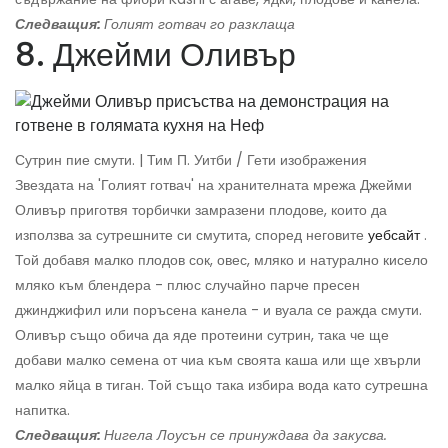
Следващия:
Голият готвач го разклаща
8. Джейми Оливър
Сутрин пие смути. | Тим П. Уитби / Гети изображения
Звездата на 'Голият готвач' на хранителната мрежа Джейми
Оливър приготвя торбички замразени плодове, които да
използва за сутрешните си смутита, според неговите
уебсайт
.
Той добавя малко плодов сок, овес, мляко и натурално кисело
мляко към блендера - плюс случайно парче пресен
джинджифил или поръсена канела - и вуала се ражда смути.
Оливър също обича да яде протеини сутрин, така че ще
добави малко семена от чиа към своята каша или ще хвърли
малко яйца в тиган. Той също така избира вода като сутрешна
напитка.
Следващия:
Нигела Лоусън се принуждава да закусва.