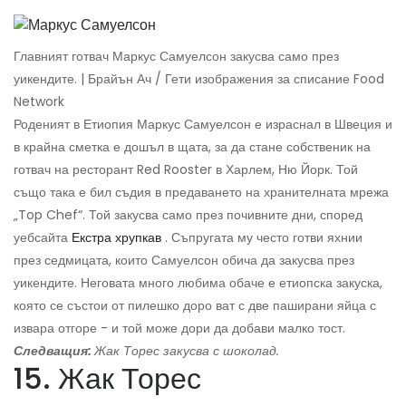
Главният готвач Маркус Самуелсон закусва само през
уикендите. | Брайън Ач / Гети изображения за списание Food
Network
Роденият в Етиопия Маркус Самуелсон е израснал в Швеция и
в крайна сметка е дошъл в щата, за да стане собственик на
готвач на ресторант Red Rooster в Харлем, Ню Йорк. Той
също така е бил съдия в предаването на хранителната мрежа
„Top Chef“. Той закусва само през почивните дни, според
уебсайта
Екстра хрупкав
. Съпругата му често готви яхнии
през седмицата, които Самуелсон обича да закусва през
уикендите. Неговата много любима обаче е етиопска закуска,
която се състои от пилешко доро ват с две паширани яйца с
извара отгоре - и той може дори да добави малко тост.
Следващия:
Жак Торес закусва с шоколад.
15. Жак Торес