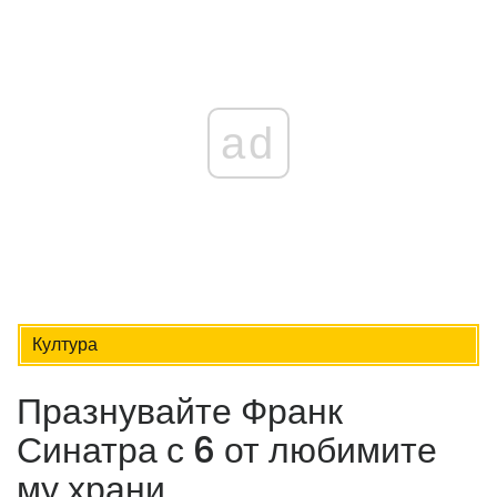
ad
Култура
Празнувайте Франк
Синатра с 6 от любимите
му храни