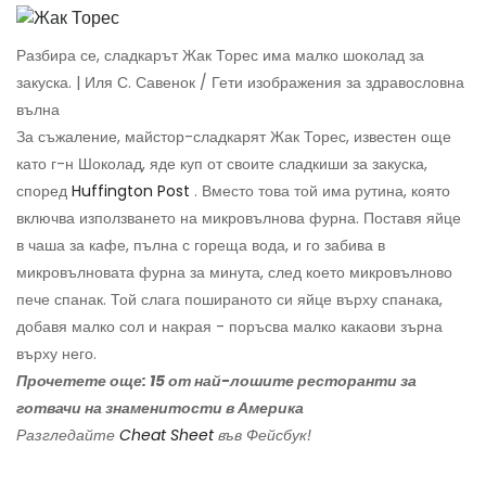
Разбира се, сладкарът Жак Торес има малко шоколад за
закуска. | Иля С. Савенок / Гети изображения за здравословна
вълна
За съжаление, майстор-сладкарят Жак Торес, известен още
като г-н Шоколад, яде куп от своите сладкиши за закуска,
според
Huffington Post
. Вместо това той има рутина, която
включва използването на микровълнова фурна. Поставя яйце
в чаша за кафе, пълна с гореща вода, и го забива в
микровълновата фурна за минута, след което микровълново
пече спанак. Той слага пошираното си яйце върху спанака,
добавя малко сол и накрая - поръсва малко какаови зърна
върху него.
Прочетете още: 15 от най-лошите ресторанти за
готвачи на знаменитости в Америка
Разгледайте
Cheat Sheet
във Фейсбук!