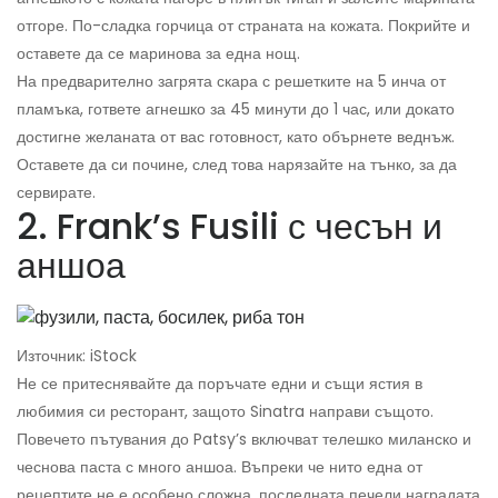
отгоре. По-сладка горчица от страната на кожата. Покрийте и
оставете да се маринова за една нощ.
На предварително загрята скара с решетките на 5 инча от
пламъка, гответе агнешко за 45 минути до 1 час, или докато
достигне желаната от вас готовност, като обърнете веднъж.
Оставете да си почине, след това нарязайте на тънко, за да
сервирате.
2. Frank’s Fusili с чесън и
аншоа
Източник: iStock
Не се притеснявайте да поръчате едни и същи ястия в
любимия си ресторант, защото Sinatra направи същото.
Повечето пътувания до Patsy’s включват телешко миланско и
чеснова паста с много аншоа. Въпреки че нито една от
рецептите не е особено сложна, последната печели наградата