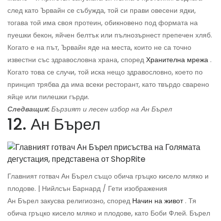
след като Ървайн се събужда, той си прави овесени ядки,
тогава той има своя протеин, обикновено под формата на
пуешки бекон, яйчен белтък или пълнозърнест препечен хляб.
Когато е на път, Ървайн яде на места, които не са точно
известни със здравословна храна, според
Хранителна мрежа
.
Когато това се случи, той иска нещо здравословно, което по
принцип трябва да има всеки ресторант, като твърдо сварено
яйце или пилешки гърди.
Следващия:
Бързият и лесен избор на Ан Бърел
12. Ан Бърел
Главният готвач Ан Бърел също обича гръцко кисело мляко и
плодове. | Нийлсън Барнард / Гети изображения
Ан Бърел закусва религиозно, според
Начин на живот
. Тя
обича гръцко кисело мляко и плодове, като Боби Флей. Бърел