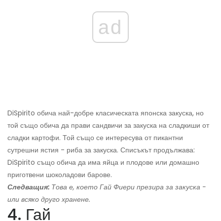
ad
DiSpirito обича най-добре класическата японска закуска, но
той също обича да прави сандвичи за закуска на сладкиши от
сладки картофи. Той също се интересува от пикантни
сутрешни ястия - риба за закуска. Списъкът продължава:
DiSpirito също обича да има яйца и плодове или домашно
приготвени шоколадови барове.
Следващия:
Това е, което Гай Фиери презира за закуска -
или всяко друго хранене.
4. Гай