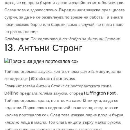
казва, че се прави бързо и лесно и задейства метаболизма ви.
Освен това е здравословно. Бърел винаги закусва през цялата
сутрин, за да не се развълнува по време на работа. Тя винаги
носи някакво барче или бадеми, само в случай, че няма нищо
на разположение.
Следващия:
По-голямото е по-добро за Антъни Стронг.
13. Антъни Стронг
Той яде огромна закуска, която отнема само 12 минути, за да
се подготви. | iStock.com/canovass
Главният готвач Антъни Стронг от ресторантската група
Delfina предлага голяма закуска, според
Huffington Post
.
Той яде огромна храна, но отнема само 12 минути, за да се
подготви. Първо слага вода за чай на котлона, след това си
налива портокалов сок. След това изяжда парче плод и бърка
няколко яйца в масло. Той слага яйцата върху малко рукола,
добавя половин авокадо и го залива с кисело зеле.