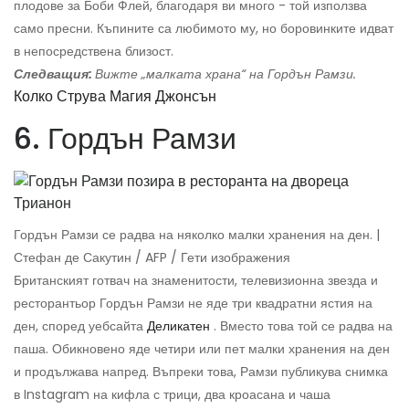
плодове за Боби Флей, благодаря ви много - той използва
само пресни. Къпините са любимото му, но боровинките идват
в непосредствена близост.
Следващия:
Вижте „малката храна“ на Гордън Рамзи.
Колко Струва Магия Джонсън
6. Гордън Рамзи
Гордън Рамзи се радва на няколко малки хранения на ден. |
Стефан де Сакутин / AFP / Гети изображения
Британският готвач на знаменитости, телевизионна звезда и
ресторантьор Гордън Рамзи не яде три квадратни ястия на
ден, според уебсайта
Деликатен
. Вместо това той се радва на
паша. Обикновено яде четири или пет малки хранения на ден
и продължава напред. Въпреки това, Рамзи публикува снимка
в Instagram на кифла с трици, два кроасана и чаша