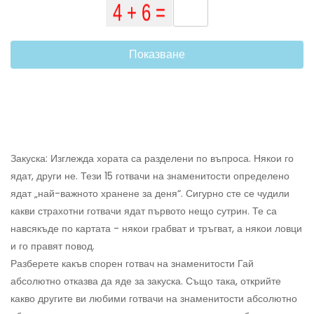
Показване
Закуска: Изглежда хората са разделени по въпроса. Някои го
ядат, други не. Тези 15 готвачи на знаменитости определено
ядат „най-важното хранене за деня“. Сигурно сте се чудили
какви страхотни готвачи ядат първото нещо сутрин. Те са
навсякъде по картата - някои грабват и тръгват, а някои ловци
и го правят повод.
Разберете какъв спорен готвач на знаменитости Гай
абсолютно отказва да яде за закуска. Също така, открийте
какво другите ви любими готвачи на знаменитости абсолютно