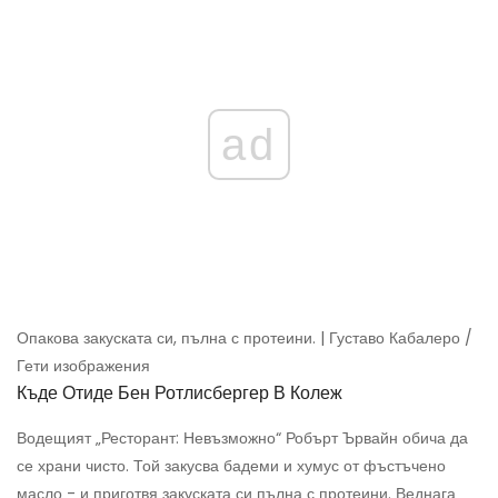
ad
Опакова закуската си, пълна с протеини. | Густаво Кабалеро /
Гети изображения
Къде Отиде Бен Ротлисбергер В Колеж
Водещият „Ресторант: Невъзможно“ Робърт Ървайн обича да
се храни чисто. Той закусва бадеми и хумус от фъстъчено
масло - и приготвя закуската си пълна с протеини. Веднага