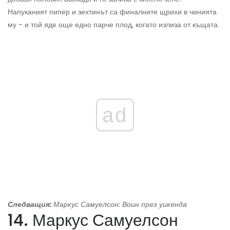
Напуканият пипер и зехтинът са финалните щрихи в чинията
му - и той яде още едно парче плод, когато излиза от къщата.
ad
Следващия:
Маркус Самуелсон: Воин през уикенда
14. Маркус Самуелсон