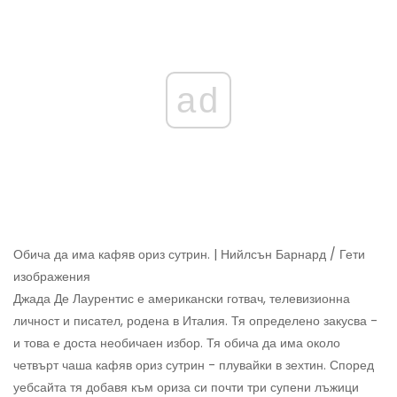
ad
Обича да има кафяв ориз сутрин. | Нийлсън Барнард / Гети
изображения
Джада Де Лаурентис е американски готвач, телевизионна
личност и писател, родена в Италия. Тя определено закусва -
и това е доста необичаен избор. Тя обича да има около
четвърт чаша кафяв ориз сутрин - плувайки в зехтин. Според
уебсайта тя добавя към ориза си почти три супени лъжици