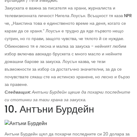
Ирландия / Гети Имиджис
Закуската е важна за писателя на храни, журналиста и
телевизионната личност Нигела Лоусън. Всъщност тя каза
NPR
че, „Наистина това е единственото време на деня, когато се
карам да се храня.“ Лоусън е трудно да яде първото нещо
сутрин, но го прави, защото чувства, че тялото й се нуждае.
Обикновено тя е лесна и малка за закуска - нейният любим
избор включва авокадо брускета с много масло и нейните
домашни барове за закуска. Лоусън казва, че тези
възможности за избор са достатъчно значителни, за да се
почувствате сякаш сте на истинско хранене, но лесно и бързо
за правене.
Следващия:
Антъни Бурдейн щеше да похарчи последните
си стотинки за тази храна за закуска.
10. Антъни Бурдейн
Антъни Бурдейн щял да похарчи последните си 20 долара за