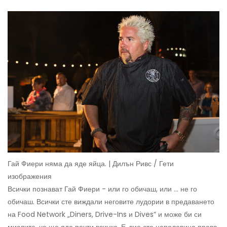
Гай Фиери няма да яде яйца. | Дилън Ривс / Гети
изображения
Всички познават Гай Фиери - или го обичаш, или ... не го
обичаш. Всички сте виждали неговите лудории в предаването
на Food Network „Diners, Drive-Ins и Dives“ и може би си