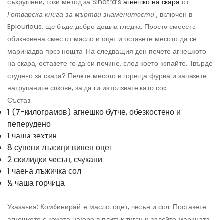
съкрушени, този метод за Sinatra’s
агнешко на скара
от
Готварска книга за мъртви знаменитости
, включен в
Epicurious, ще бъде добре дошла гледка. Просто смесете
обикновена смес от масло и оцет и оставете месото да се
маринадва през нощта. На следващия ден печете агнешкото
на скара, оставете го да си почине, след което копайте. Твърде
студено за скара? Печете месото в гореща фурна и запазете
натрупаните сокове, за да ги използвате като сос.
Състав:
1 (7-килограмов) агнешко бутче, обезкостено и
пеперудено
1 чаша зехтин
8 супени лъжици винен оцет
2 скилидки чесън, счукани
1 чаена лъжичка сол
½ чаша горчица
Указания: Комбинирайте масло, оцет, чесън и сол. Поставете
агнешкото с кожата нагоре в плитък тиган и залейте марината