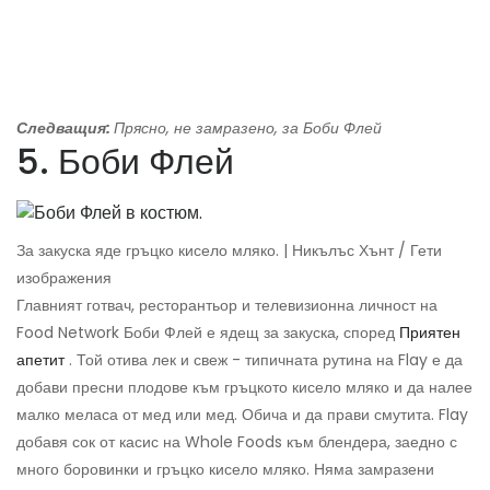
Следващия:
Прясно, не замразено, за Боби Флей
5. Боби Флей
За закуска яде гръцко кисело мляко. | Никълъс Хънт / Гети
изображения
Главният готвач, ресторантьор и телевизионна личност на
Food Network Боби Флей е ядещ за закуска, според
Приятен
апетит
. Той отива лек и свеж - типичната рутина на Flay е да
добави пресни плодове към гръцкото кисело мляко и да налее
малко меласа от мед или мед. Обича и да прави смутита. Flay
добавя сок от касис на Whole Foods към блендера, заедно с
много боровинки и гръцко кисело мляко. Няма замразени