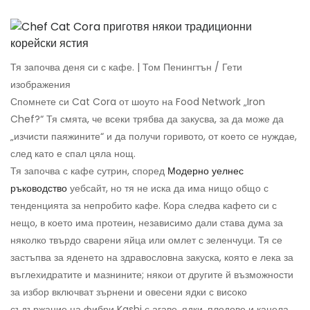
Тя започва деня си с кафе. | Том Пенингтън / Гети
изображения
Спомнете си Cat Cora от шоуто на Food Network „Iron
Chef?“ Тя смята, че всеки трябва да закусва, за да може да
„изчисти паяжините“ и да получи горивото, от което се нуждае,
след като е спал цяла нощ.
Тя започва с кафе сутрин, според
Модерно уелнес
ръководство
уебсайт, но тя не иска да има нищо общо с
тенденцията за непробито кафе. Кора следва кафето си с
нещо, в което има протеин, независимо дали става дума за
няколко твърдо сварени яйца или омлет с зеленчуци. Тя се
застъпва за яденето на здравословна закуска, която е лека за
въглехидратите и мазнините; някои от другите й възможности
за избор включват зърнени и овесени ядки с високо
съдържание на фибри Kashi с агаве, ядки, плодове и канела.