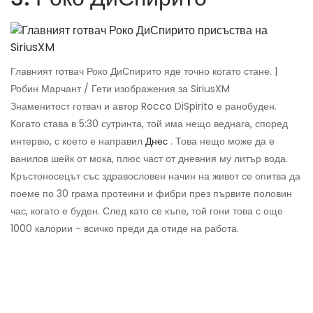
Главният готвач Роко ДиСпирито яде точно когато стане. |
Робин Марчант / Гети изображения за SiriusXM
Знаменитост готвач и автор Rocco DiSpirito е ранобуден.
Когато става в 5:30 сутринта, той има нещо веднага, според
интервю, с което е направил
Днес
. Това нещо може да е
ванилов шейк от мока, плюс част от дневния му литър вода.
Кръстоносецът със здравословен начин на живот се опитва да
поеме по 30 грама протеини и фибри през първите половин
час, когато е буден. След като се къпе, той гони това с още
1000 калории - всичко преди да отиде на работа.