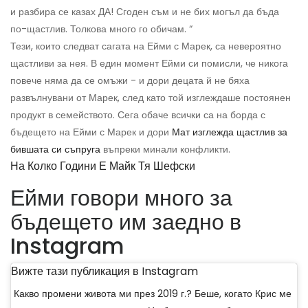
и разбира се казах ДА! Сгоден съм и не бих могъл да бъда
по-щастлив. Толкова много го обичам. “
Тези, които следват сагата на Ейми с Марек, са невероятно
щастливи за нея. В един момент Ейми си помисли, че никога
повече няма да се омъжи - и дори децата й не бяха
развълнувани от Марек, след като той изглеждаше постоянен
продукт в семейството. Сега обаче всички са на борда с
бъдещето на Ейми с Марек и дори
Мат изглежда щастлив за
бившата си съпруга
въпреки минали конфликти.
На Колко Години Е Майк Тя Шефски
Ейми говори много за
бъдещето им заедно в
Instagram
Вижте тази публикация в Instagram
Какво промени живота ми през 2019 г.? Беше, когато Крис ме