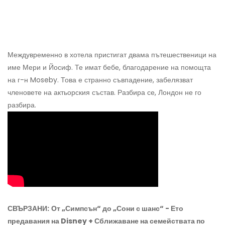
Междувременно в хотела пристигат двама пътешественици на
име Мери и Йосиф. Те имат бебе, благодарение на помощта
на г-н Moseby. Това е странно съвпадение, забелязват
членовете на актьорския състав. Разбира се, Лондон не го
разбира.
СВЪРЗАНИ:
От „Симпсън“ до „Сони с шанс“ - Ето
предавания на Disney + Сближаване на семействата по