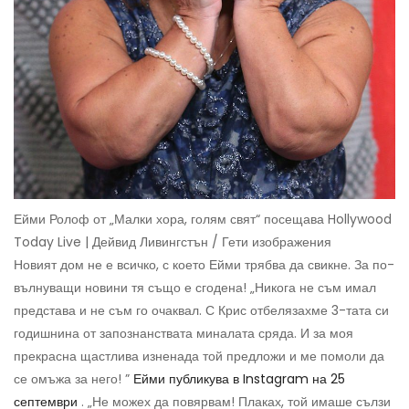
Ейми Ролоф от „Малки хора, голям свят“ посещава Hollywood
Today Live | Дейвид Ливингстън / Гети изображения
Новият дом не е всичко, с което Ейми трябва да свикне. За по-
вълнуващи новини тя също е сгодена! „Никога не съм имал
представа и не съм го очаквал. С Крис отбелязахме 3-тата си
годишнина от запознанствата миналата сряда. И за моя
прекрасна щастлива изненада той предложи и ме помоли да
се омъжа за него! ”
Ейми публикува в Instagram на 25
септември
. „Не можех да повярвам! Плаках, той имаше сълзи