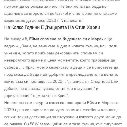
помоли да се омъжа за него. Не бих могъл да бъда по-
щастлив във второто си действие! и с нетърпение очакваме
какво може да донесе 2020 г. “, написа тя.
На Колко Години Е Дъщерята На Стив Харви
На януари 5,
Ейми спомена за бъдещето си с Марек
още
веднъж. „Знам, че вече сме 4 дни в новата година, но ... този
уикенд е, когато прибирам декорациите, спомням си
невероятното време и ценя моментите, които трябваше да
събера ... с Крис, моето семейство и деца и се пригответе да
продължа да бъда най-добрият в преследването на целите,
които съм си поставил за 2020 г. “, написа тя. След това Еми
добави, че е развълнувана от „някои пътувания“ и
„приключения“ с „моя човек Крис“.
Не сме съвсем сигурни какво са планирали Ейми и Марек за
2020 г., но се надяваме да чуем за някои сватбени планове,
всички техни дестинации за пътуване и каквото друго може да
се очаква. С
LPBW
завръщайки се и тази година, със сигурност