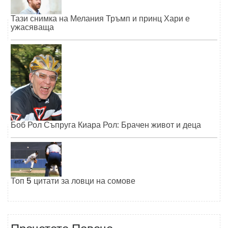
Тази снимка на Мелания Тръмп и принц Хари е
ужасяваща
Боб Рол Съпруга Киара Рол: Брачен живот и деца
Топ 5 цитати за ловци на сомове