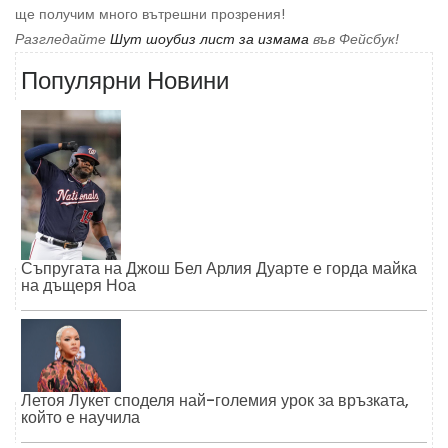
ще получим много вътрешни прозрения!
Разгледайте
Шут шоубиз лист за измама
във Фейсбук!
Популярни Новини
Съпругата на Джош Бел Арлия Дуарте е горда майка
на дъщеря Ноа
Летоя Лукет споделя най-големия урок за връзката,
който е научила