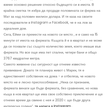
вземе основно решение относно бъдещето си в имота. В
крайна сметка тя избра да продаде половината си ферма на
Мат за над половин милион долара. И тя каза на своите
последователи в Instagram и Facebook, че е на лов за
идеалния дом.
Сега, Ейми се премести на новото си място , и е само на 15
минути от имота на фермата. Къщата й е в квартал и не може
да се похвали със същото количество земя, което имаше във
фермата. Но все още има пет спални, четири бани и общо
3767 квадратни метра.
Самото живеене със сигурност ще отнеме известно
привикване. Докато тя планира живот с Марек, тя е
единственият собственик на дома - и отбеляза, че новото
място не е лесно приспособяване. „Нека си признаем,
фермата винаги ще бъде фермата, без сравнение, но нова
къща в нов квартал ще има свое собствено приключение и ще
отнеме време да свикне с нея и 2020 г. ще бъде друга
интересна година“,
тя написа в Instagram
.