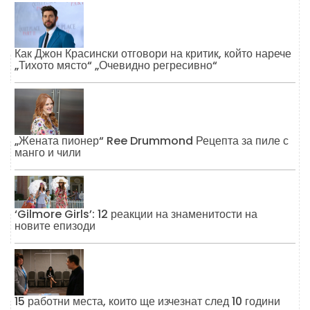
Как Джон Красински отговори на критик, който нарече
„Тихото място“ „Очевидно регресивно“
„Жената пионер“ Ree Drummond Рецепта за пиле с
манго и чили
‘Gilmore Girls’: 12 реакции на знаменитости на
новите епизоди
15 работни места, които ще изчезнат след 10 години