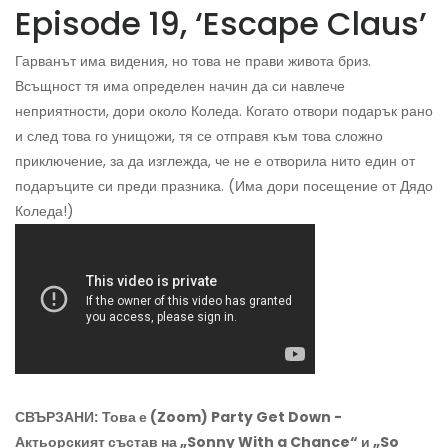
Episode 19, ‘Escape Claus’
Гарванът има видения, но това не прави живота бриз.
Всъщност тя има определен начин да си навлече
неприятности, дори около Коледа. Когато отвори подарък рано
и след това го унищожи, тя се отправя към това сложно
приключение, за да изглежда, че не е отворила нито един от
подаръците си преди празника. (Има дори посещение от Дядо
Коледа!)
СВЪРЗАНИ:
Това е (Zoom) Party Get Down -
Актьорският състав на „Sonny With a Chance“ и „So