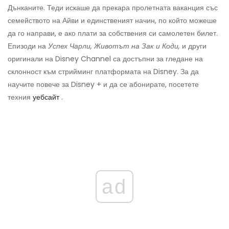
Дънканите. Теди искаше да прекара пролетната ваканция със
семейството на Айви и единственият начин, по който можеше
да го направи, е ако плати за собствения си самолетен билет.
Епизоди на
Успех Чарли,
Животът на Зак и Коди,
и други
оригинали на Disney Channel са достъпни за гледане на
склонност към стрийминг платформата на Disney. За да
научите повече за Disney + и да се абонирате, посетете
техния
уебсайт
.
ad