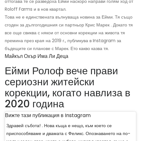
оттогава те се разведоха Ейми наскоро направи голям ход от
Roloff Farms и в нов квартал.
Това не е единствената вълнуваща новина за Ейми. Тя също
сгоден за дългогодишния си партньор Крис Марек . Докато тя
все още свиква с някои от основни корекции на живота тя
премина през края на 2019 г., публикува в Instagram за
бъдещите си планове с Марек. Ето какво казва тя.
Майкъл Охър Има Ли Деца
Ейми Ролоф вече прави
сериозни житейски
корекции, когато навлиза в
2020 година
Вижте тази публикация в Instagram
Здравей събота! . Нова къща е нещо, към което се
приспособяваме и двамата с Феликс. Опознаването на по-