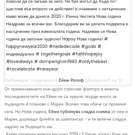
помоли да се омъжа за него. Не бих могъл да бъда по-
щастлив във второто си действие! и очакваме с нетърпение
какво може да донесе 2020 г. Ранна Честита Нова година
Наздраве за всички вас. Благодарим ви за цялата подкрепа и
насърчение през изминалата година. Надявам се Нова
година да започне чудесно! Hapoy Нова година! #
happynewyear2020 #nededecade #goals #
индивидуално # togethergoals #faithhopejoy
#lovealways # domperignon1993 #onlythebest
#tocelebrate #newyear
Публикация, споделена от
Ейми Ролоф
(@amyjroloff) на 31 декември 2019 г. в 18:56 ч. PST
От преминаването към други стресови фактори в живота,
последователите на Ейми не са чували твърде много за
бъдещите й планове с Марек. Всичко това обаче се променя
сега. На Нова година,
Ейми публикува сладка снимка
от нея и
Марек, държащи флейти за шампанско - и тя включи сладък
надпис за бъдещето им.
„Какво промени живота ми през 2019 г.? Беше, когато Крис ме