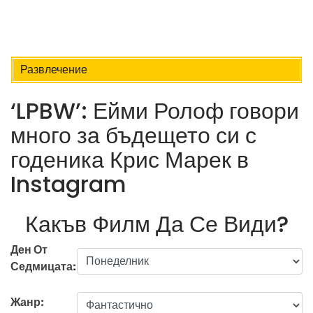
Развлечение
‘LPBW’: Ейми Ролоф говори
много за бъдещето си с
годеника Крис Марек в
Instagram
Какъв Филм Да Се Види?
Ден От
Седмицата:
Жанр: