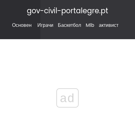
gov-civil-portalegre.pt
Основен
Играчи
Баскетбол
Mlb
активист
ad