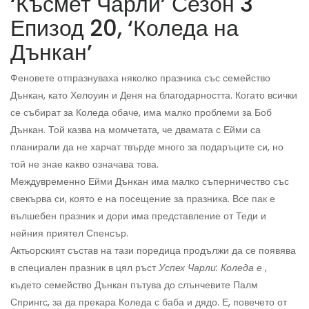
‘Късмет Чарли’ Сезон 3
Епизод 20, ‘Коледа на
Дънкан’
Феновете отпразнуваха няколко празника със семейство
Дънкан, като Хелоуин и Деня на благодарността. Когато всички
се събират за Коледа обаче, има малко проблеми за Боб
Дънкан. Той казва на момчетата, че двамата с Ейми са
планирали да не харчат твърде много за подаръците си, но
той не знае какво означава това.
Междувременно Ейми Дънкан има малко съперничество със
свекърва си, която е на посещение за празника. Все пак е
вълшебен празник и дори има представление от Теди и
нейния приятел Спенсър.
Актьорският състав на тази поредица продължи да се появява
в специален празник в цял ръст
Успех Чарли: Коледа е
,
където семейство Дънкан пътува до слънчевите Палм
Спрингс, за да прекара Коледа с баба и дядо. Е, повечето от