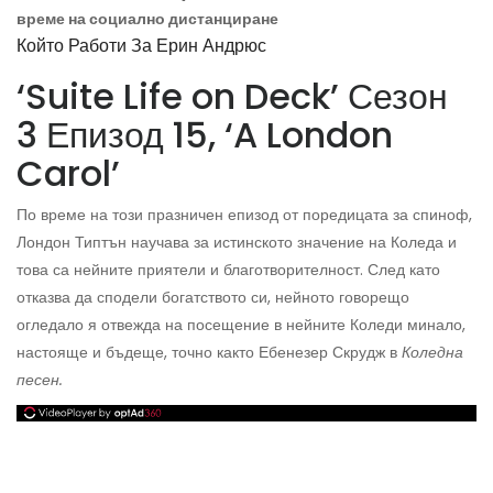
време на социално дистанциране
Който Работи За Ерин Андрюс
‘Suite Life on Deck’ Сезон
3 Епизод 15, ‘A London
Carol’
По време на този празничен епизод от поредицата за спиноф,
Лондон Типтън научава за истинското значение на Коледа и
това са нейните приятели и благотворителност. След като
отказва да сподели богатството си, нейното говорещо
огледало я отвежда на посещение в нейните Коледи минало,
настояще и бъдеще, точно както Ебенезер Скрудж в
Коледна
песен.