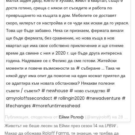
малък заден двор, което е хубаво, живот в квартал, също е
доста готино, среща с някои от съседите и работа по
превръщането на къщата в дом. Мебелите се доставят
скоро, килерът се настройва и се чуди как искам да го украся.
Това ще бъде забавно. Нека си признаем, фермата винаги
ще бъде фермата, без сравнение, но нова къща в нов
квартал ще има свое собствено приключение и ще отнеме
време да свикне с нея и 2020 г. ще бъде друга интересна
година. Надяваме се с Феликс да сме готови. Житейски
моменти и повече възможности за # събиране ... Така че
някой друг има опит да помогне на един космат приятел да
се адаптира към новата обстановка? Някакви полезни
съвети / съвети? # newhouse # ново съседство #
amyroloffssecondact # rollingin2020 #newadventure #
lifechanges #morefuntimesahead
Публикация, споделена от
Ейми Ролоф
(@amyjroloff) на 28 декември 2019 г. в 9:48 ч. PST
Животът не беше лесен за Ейми през сезон 14 на
LPBW
.
Макар да обожава Roloff Farms, тя знаеше, че трябва да