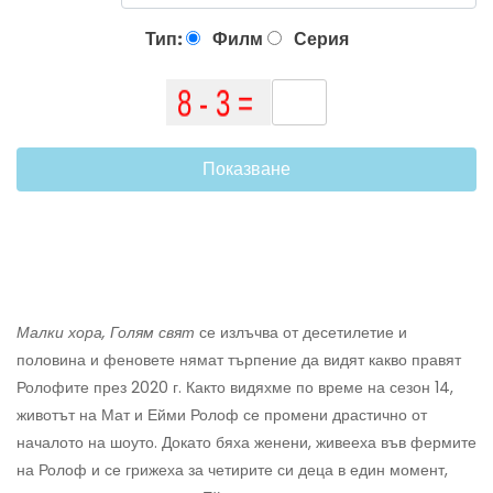
Тип:
Филм
Серия
Показване
Малки хора, Голям свят
се излъчва от десетилетие и
половина и феновете нямат търпение да видят какво правят
Ролофите през 2020 г. Както видяхме по време на сезон 14,
животът на Мат и Ейми Ролоф се промени драстично от
началото на шоуто. Докато бяха женени, живееха във фермите
на Ролоф и се грижеха за четирите си деца в един момент,