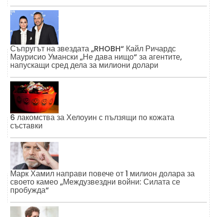
Съпругът на звездата „RHOBH“ Кайл Ричардс
Маурисио Умански „Не дава нищо“ за агентите,
напускащи сред дела за милиони долари
6 лакомства за Хелоуин с пълзящи по кожата
съставки
Марк Хамил направи повече от 1 милион долара за
своето камео „Междузвездни войни: Силата се
пробужда“