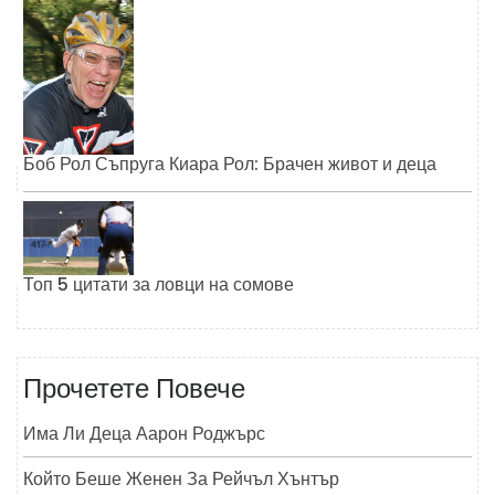
Боб Рол Съпруга Киара Рол: Брачен живот и деца
Топ 5 цитати за ловци на сомове
Прочетете Повече
Има Ли Деца Аарон Роджърс
Който Беше Женен За Рейчъл Хънтър