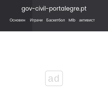
gov-civil-portalegre.pt
Основен
Играчи
Баскетбол
Mlb
активист
ad