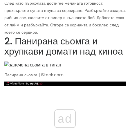
След като пържолата достигне желаната готовност,
прехвърлете супата в купа за сервиране. Разбъркайте захарта,
рибния сос, люспите от пипер и кълновете боб. Добавете сока
от лайм и разбъркайте. Отгоре се корианта и босилек, след
което се сервира.
2. Панирана сьомга и
хрупкави домати над киноа
Пасирана сьомга | iStock.com
ad