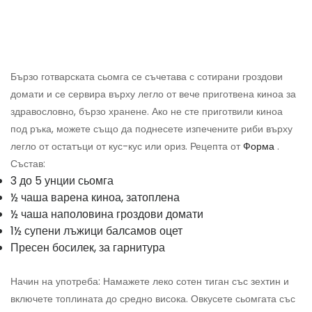
Бързо готварската сьомга се съчетава с сотирани гроздови
домати и се сервира върху легло от вече приготвена киноа за
здравословно, бързо хранене. Ако не сте приготвили киноа
под ръка, можете също да поднесете изпечените риби върху
легло от остатъци от кус-кус или ориз. Рецепта от
Форма
.
Състав:
3 до 5 унции сьомга
½ чаша варена киноа, затоплена
½ чаша наполовина гроздови домати
1½ супени лъжици балсамов оцет
Пресен босилек, за гарнитура
Начин на употреба: Намажете леко сотен тиган със зехтин и
включете топлината до средно висока. Овкусете сьомгата със