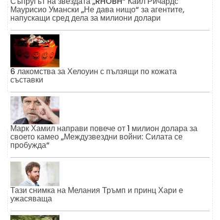
Съпругът на звездата „RHOBH“ Кайл Ричардс
Маурисио Умански „Не дава нищо“ за агентите,
напускащи сред дела за милиони долари
6 лакомства за Хелоуин с пълзящи по кожата
съставки
Марк Хамил направи повече от 1 милион долара за
своето камео „Междузвездни войни: Силата се
пробужда“
Тази снимка на Мелания Тръмп и принц Хари е
ужасяваща