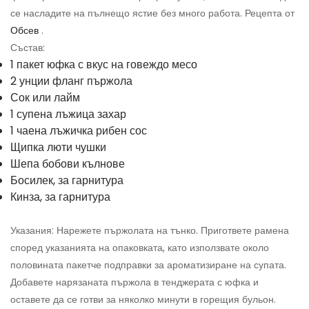
се насладите на пълнещо ястие без много работа. Рецепта от
Обсев
.
Състав:
1 пакет юфка с вкус на говеждо месо
2 унции фланг пържола
Сок или лайм
1 супена лъжица захар
1 чаена лъжичка рибен сос
Щипка люти чушки
Шепа бобови кълнове
Босилек, за гарнитура
Кинза, за гарнитура
Указания: Нарежете пържолата на тънко. Пригответе рамена
според указанията на опаковката, като използвате около
половината пакетче подправки за ароматизиране на супата.
Добавете нарязаната пържола в тенджерата с юфка и
оставете да се готви за няколко минути в горещия бульон.