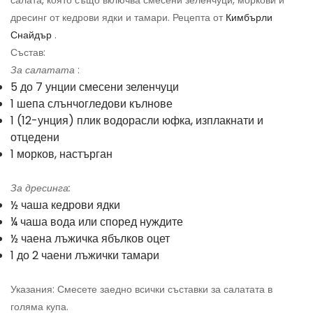
салата, която също включва смесени зеленчуци, моркови и
дресинг от кедрови ядки и тамари. Рецепта от
Кимбърли
Снайдър
.
Състав:
За салатата
:
5 до 7 унции смесени зеленчуци
1 шепа слънчогледови кълнове
1 (12-унция) плик водорасли юфка, изплакнати и
отцедени
1 морков, настърган
За дресинга:
½ чаша кедрови ядки
¼ чаша вода или според нуждите
½ чаена лъжичка ябълков оцет
1 до 2 чаени лъжички тамари
Указания: Смесете заедно всички съставки за салатата в
голяма купа.