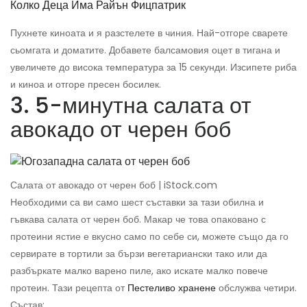
Колко Деца Има Райън Фицпатрик
Пухнете киноата и я разстелете в чиния. Най-отгоре сварете
сьомгата и доматите. Добавете балсамовия оцет в тигана и
увеличете до висока температура за 15 секунди. Изсипете риба
и киноа и отгоре пресен босилек.
3. 5-минутна салата от
авокадо от черен боб
Салата от авокадо от черен боб | iStock.com
Необходими са ви само шест съставки за тази обилна и
гъвкава салата от черен боб. Макар че това опаковано с
протеини ястие е вкусно само по себе си, можете също да го
сервирате в тортили за бързи вегетариански тако или да
разбъркате малко варено пиле, ако искате малко повече
протеин. Тази рецепта от
Пестеливо хранене
обслужва четири.
Състав: