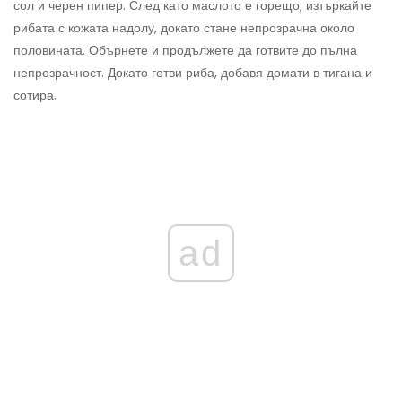
сол и черен пипер. След като маслото е горещо, изтъркайте
рибата с кожата надолу, докато стане непрозрачна около
половината. Обърнете и продължете да готвите до пълна
непрозрачност. Докато готви риба, добавя домати в тигана и
сотира.
ad