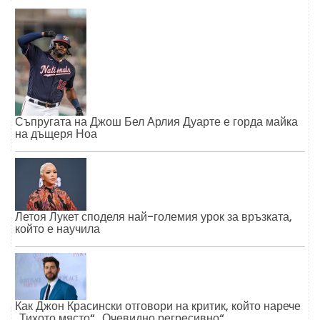
Съпругата на Джош Бел Арлия Дуарте е горда майка
на дъщеря Ноа
Летоя Лукет споделя най-големия урок за връзката,
който е научила
Как Джон Красински отговори на критик, който нарече
„Тихото място“ „Очевидно регресивно“