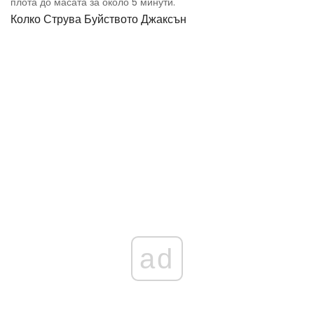
плота до масата за около 5 минути.
Колко Струва Буйството Джаксън
ad