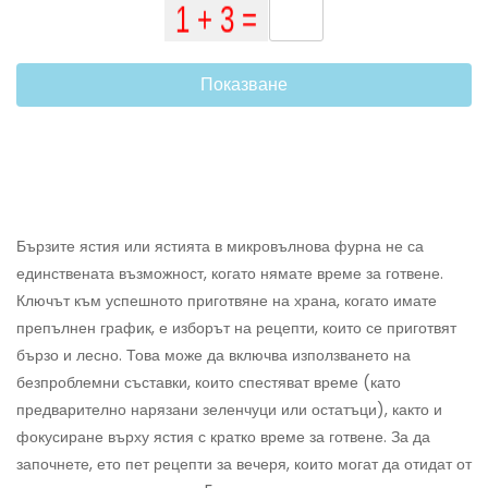
Показване
Бързите ястия или ястията в микровълнова фурна не са
единствената възможност, когато нямате време за готвене.
Ключът към успешното приготвяне на храна, когато имате
препълнен график, е изборът на рецепти, които се приготвят
бързо и лесно. Това може да включва използването на
безпроблемни съставки, които спестяват време (като
предварително нарязани зеленчуци или остатъци), както и
фокусиране върху ястия с кратко време за готвене. За да
започнете, ето пет рецепти за вечеря, които могат да отидат от