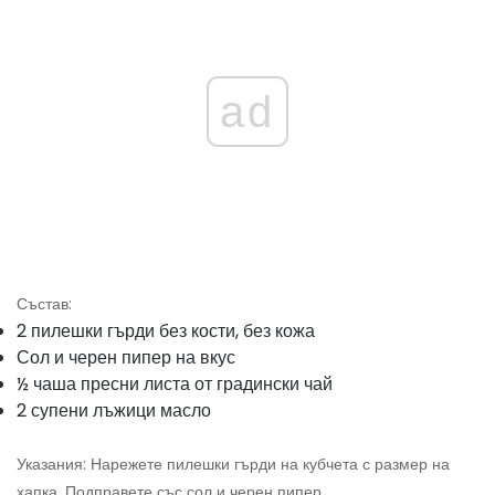
ad
Състав:
2 пилешки гърди без кости, без кожа
Сол и черен пипер на вкус
½ чаша пресни листа от градински чай
2 супени лъжици масло
Указания: Нарежете пилешки гърди на кубчета с размер на
хапка. Подправете със сол и черен пипер.