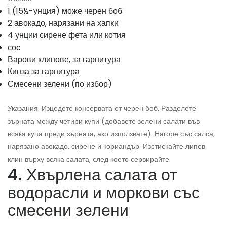
1 (15½-унция) може черен боб
2 авокадо, нарязани на хапки
4 унции сирене фета или котия
сос
Варови клинове, за гарнитура
Кинза за гарнитура
Смесени зелени (по избор)
Указания: Изцедете консервата от черен боб. Разделете
зърната между четири купи (добавете зелени салати във
всяка купа преди зърната, ако използвате). Нагоре със салса,
нарязано авокадо, сирене и кориандър. Изстискайте липов
клин върху всяка салата, след което сервирайте.
4. Хвърлена салата от
водорасли и моркови със
смесени зелени