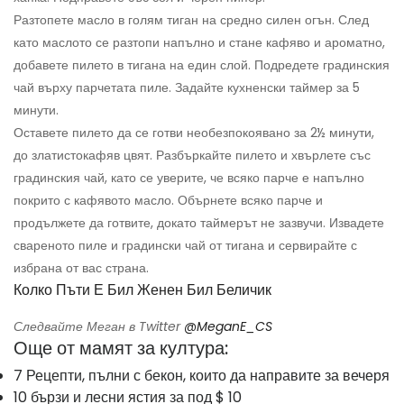
Разтопете масло в голям тиган на средно силен огън. След
като маслото се разтопи напълно и стане кафяво и ароматно,
добавете пилето в тигана на един слой. Подредете градинския
чай върху парчетата пиле. Задайте кухненски таймер за 5
минути.
Оставете пилето да се готви необезпокоявано за 2½ минути,
до златистокафяв цвят. Разбъркайте пилето и хвърлете със
градинския чай, като се уверите, че всяко парче е напълно
покрито с кафявото масло. Обърнете всяко парче и
продължете да готвите, докато таймерът не зазвучи. Извадете
свареното пиле и градински чай от тигана и сервирайте с
избрана от вас страна.
Колко Пъти Е Бил Женен Бил Беличик
Следвайте Меган в Twitter
@MeganE_CS
Още от мамят за култура:
7 Рецепти, пълни с бекон, които да направите за вечеря
10 бързи и лесни ястия за под $ 10