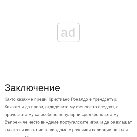
ad
Заключение
Както казахме преди, Кристиано Роналдо е трендсетър.
Каквото и да прави, отдадените му фенове го следват, а
прическите му са особено популярни сред феновете му.
Въпреки че често виждаме португалските играчи да разклащат
късата си коса, ние го виждаме с различни вариации на къси