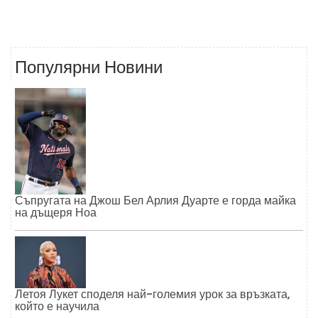
Популярни Новини
Съпругата на Джош Бел Арлия Дуарте е горда майка
на дъщеря Ноа
Летоя Лукет споделя най-големия урок за връзката,
който е научила