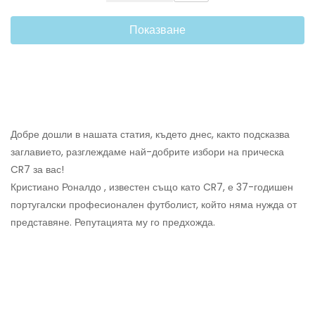
Показване
Добре дошли в нашата статия, където днес, както подсказва
заглавието, разглеждаме най-добрите избори на прическа
CR7 за вас!
Кристиано Роналдо , известен също като CR7, е 37-годишен
португалски професионален футболист, който няма нужда от
представяне. Репутацията му го предхожда.