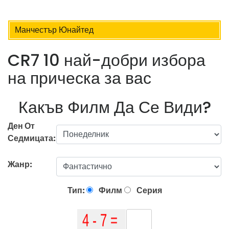
Манчестър Юнайтед
CR7 10 най-добри избора
на прическа за вас
Какъв Филм Да Се Види?
Ден От
Седмицата:
Жанр:
Тип:
Филм
Серия