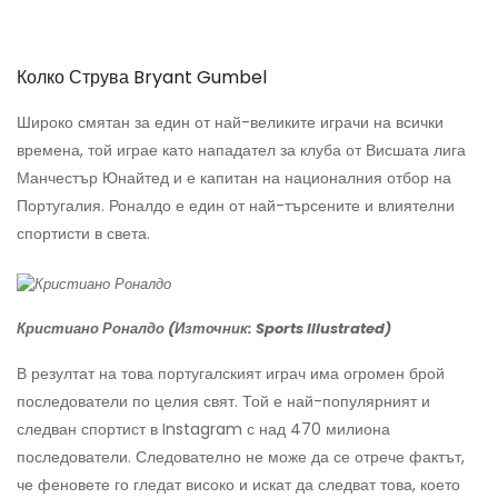
Колко Струва Bryant Gumbel
Широко смятан за един от най-великите играчи на всички
времена, той играе като нападател за клуба от Висшата лига
Манчестър Юнайтед и е капитан на националния отбор на
Португалия. Роналдо е един от най-търсените и влиятелни
спортисти в света.
Кристиано Роналдо (Източник: Sports Illustrated)
В резултат на това португалският играч има огромен брой
последователи по целия свят. Той е най-популярният и
следван спортист в Instagram с над 470 милиона
последователи. Следователно не може да се отрече фактът,
че феновете го гледат високо и искат да следват това, което