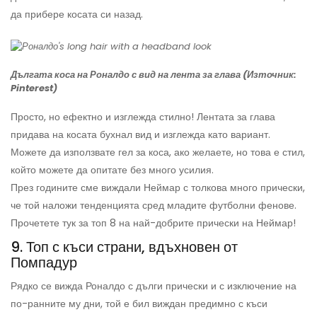
да прибере косата си назад.
Дългата коса на Роналдо с вид на лента за глава (Източник:
Pinterest)
Просто, но ефектно и изглежда стилно! Лентата за глава
придава на косата бухнал вид и изглежда като вариант.
Можете да използвате гел за коса, ако желаете, но това е стил,
който можете да опитате без много усилия.
През годините сме виждали Неймар с толкова много прически,
че той наложи тенденцията сред младите футболни фенове.
Прочетете тук за топ 8 на най-добрите прически на Неймар!
9. Топ с къси страни, вдъхновен от
Помпадур
Рядко се вижда Роналдо с дълги прически и с изключение на
по-ранните му дни, той е бил виждан предимно с къси