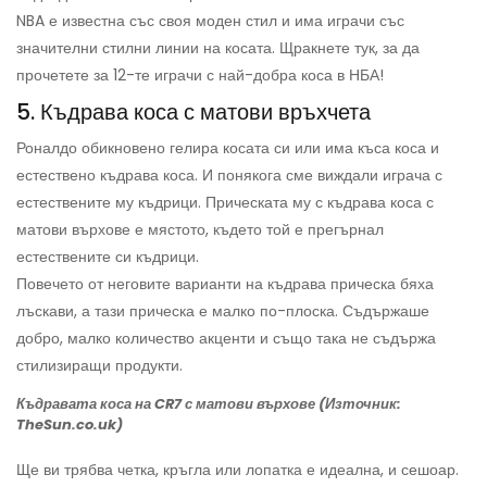
NBA е известна със своя моден стил и има играчи със
значителни стилни линии на косата. Щракнете тук, за да
прочетете за 12-те играчи с най-добра коса в НБА!
5. Къдрава коса с матови връхчета
Роналдо обикновено гелира косата си или има къса коса и
естествено къдрава коса. И понякога сме виждали играча с
естествените му къдрици. Прическата му с къдрава коса с
матови върхове е мястото, където той е прегърнал
естествените си къдрици.
Повечето от неговите варианти на къдрава прическа бяха
лъскави, а тази прическа е малко по-плоска. Съдържаше
добро, малко количество акценти и също така не съдържа
стилизиращи продукти.
Къдравата коса на CR7 с матови върхове (Източник:
TheSun.co.uk)
Ще ви трябва четка, кръгла или лопатка е идеална, и сешоар.