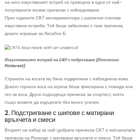
на него изкуственият ястреб се превърна в една от най-
популярните мъжки прически с избледняване.
През годините CR7 експериментира с различни стилове
изкуствени ястреби. Той беше забелязан с тази прическа,
докато играеше за Лисабон Б.
Изкуственият ястреб на CR7 с подрязване (Източник:
Pinterest)
Страните на косата му бяха подкрепени с избледняла кожа.
Докато горната коса на играча беше фиксирана с помада или
гел за коса. Друга подходяща прическа за спортист, която
също можете да издърпате без много усилия.
2. Подстригване с шипове с матирани
връхчета и смеси
Вторият ни избор за най-добрата прическа CR7 е изпъкналата
прическа на Роналдо с матирани връхчета и смеси. Той беше