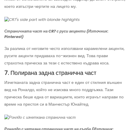
което изпъстри чертите на лицето му.
Страничната част на CR7 с руси акценти (Източник:
Pinterest)
За разлика от неговите често използвани карамелени акценти,
русите акценти придаваха по-жизнен вид. Това прави
страхотна прическа за тези с естествено къдрава коса.
7. Полирана задна странична част
Изчетканата задна странична част е един от стилния външен
вид на Роналдо, който не изисква много поддръжка. Тази
прическа беше една от вариациите, които играчът направи по
време на престоя си в Манчестър Юнайтед.
Роналдо с четкана странична част на гърба (Източник: