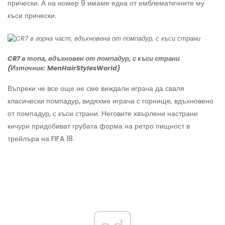
прически. А на номер 9 имаме една от емблематичните му
къси прически.
CR7 в топа, вдъхновен от помпадур, с къси страни
(Източник: MenHairStylesWorld)
Въпреки че все още не сме виждали играча да сваля
класически помпадур, видяхме играча с горнище, вдъхновено
от помпадур, с къси страни. Неговите хвърлени настрани
кичури придобиват грубата форма на ретро пищност в
трейлъра на FIFA 18.