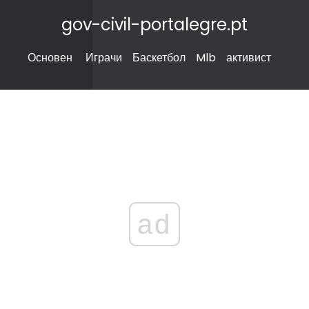
gov-civil-portalegre.pt
Основен
Играчи
Баскетбол
Mlb
активист
ad