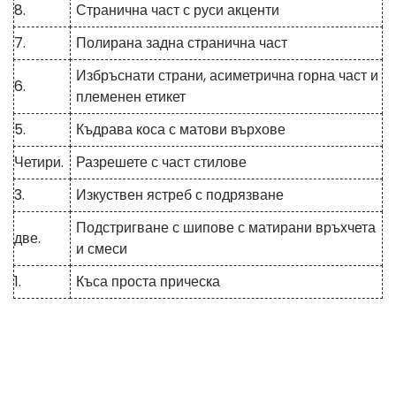
8.
Странична част с руси акценти
7.
Полирана задна странична част
Избръснати страни, асиметрична горна част и
6.
племенен етикет
5.
Къдрава коса с матови върхове
Четири.
Разрешете с част стилове
3.
Изкуствен ястреб с подрязване
Подстригване с шипове с матирани връхчета
две.
и смеси
1.
Къса проста прическа