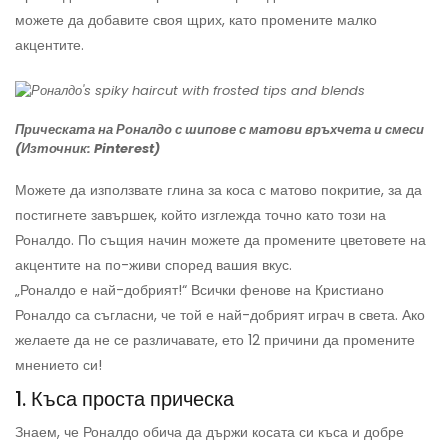
можете да добавите своя щрих, като промените малко
акцентите.
Прическата на Роналдо с шипове с матови връхчета и смеси
(Източник: Pinterest)
Можете да използвате глина за коса с матово покритие, за да
постигнете завършек, който изглежда точно като този на
Роналдо. По същия начин можете да промените цветовете на
акцентите на по-живи според вашия вкус.
„Роналдо е най-добрият!“ Всички фенове на Кристиано
Роналдо са съгласни, че той е най-добрият играч в света. Ако
желаете да не се различавате, ето 12 причини да промените
мнението си!
1. Къса проста прическа
Знаем, че Роналдо обича да държи косата си къса и добре