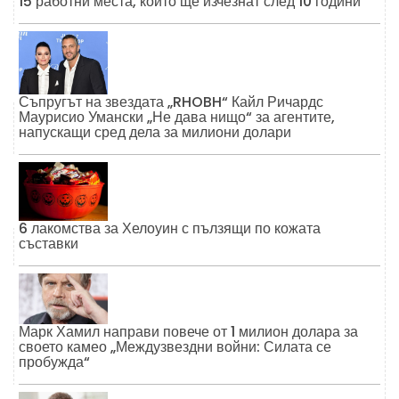
15 работни места, които ще изчезнат след 10 години
Съпругът на звездата „RHOBH“ Кайл Ричардс
Маурисио Умански „Не дава нищо“ за агентите,
напускащи сред дела за милиони долари
6 лакомства за Хелоуин с пълзящи по кожата
съставки
Марк Хамил направи повече от 1 милион долара за
своето камео „Междузвездни войни: Силата се
пробужда“