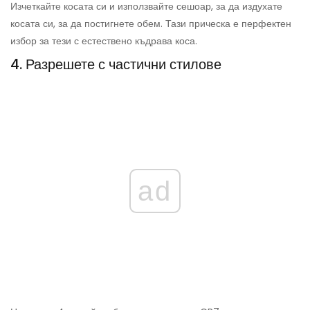
Изчеткайте косата си и използвайте сешоар, за да издухате
косата си, за да постигнете обем. Тази прическа е перфектен
избор за тези с естествено къдрава коса.
4. Разрешете с частични стилове
ad