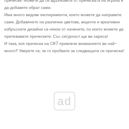
прически. Можете да се вдъхновите от прическата на играча и
да добавите обрат сами.
Има много видове експерименти, които можете да направите
сами. Добавянето на различни цветове, акценти и креативни
избръснати дизайни са някои от начините, по които можете да
притежавате прическите. Със сигурност ще ви хареса!
И така, коя прическа на CR7 привлече вниманието ви най-
много? Уверете се, че го пробвате за следващата си прическа!
ad