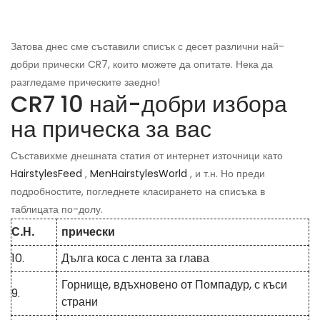
Затова днес сме съставили списък с десет различни най-
добри прически CR7, които можете да опитате. Нека да
разгледаме прическите заедно!
CR7 10 най-добри избора
на прическа за вас
Съставихме днешната статия от интернет източници като
HairstylesFeed
,
MenHairstylesWorld
, и т.н. Но преди
подробностите, погледнете класирането на списъка в
таблицата по-долу.
С.Н.
прически
10.
Дълга коса с лента за глава
Горнище, вдъхновено от Помпадур, с къси
9.
страни