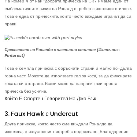
На номер 4 от най-добрата прическа на CR7 имаме един от
емблематичните визии на Роналд с гребен с частични стилове.
Това е една от прическите, които често виждаме играчът да си
прави.
Сресването на Роналдо с частични стилове (Източник:
Pinterest)
Това е семпла прическа с обръснати страни и малко по-дълга
горна част. Можете да използвате гел за коса, за да фиксирате
косата си отстрани. Всеки може да направи тази проста
прическа без усилие.
Който Е Спортен Говорител На Джо Бък
3. Faux Hawk с Undercut
Друга прическа, която често сме виждали Роналдо да
използва, е изкуственият ястреб с подрязване. Благодарение