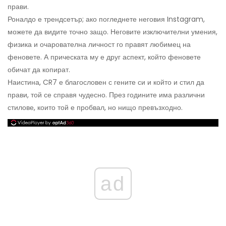
прави.
Роналдо е трендсетър; ако погледнете неговия Instagram,
можете да видите точно защо. Неговите изключителни умения,
физика и очарователна личност го правят любимец на
феновете. А прическата му е друг аспект, който феновете
обичат да копират.
Наистина, CR7 е благословен с гените си и който и стил да
прави, той се справя чудесно. През годините има различни
стилове, които той е пробвал, но нищо превъзходно.
ad