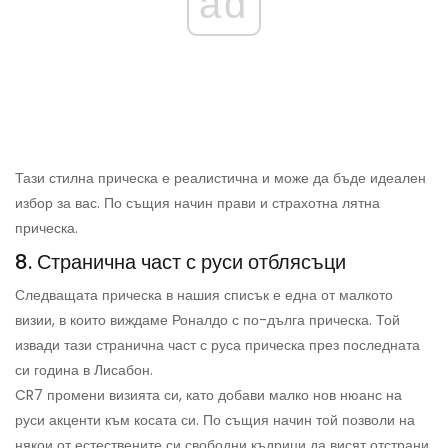
ad
Тази стилна прическа е реалистична и може да бъде идеален
избор за вас. По същия начин прави и страхотна лятна
прическа.
8. Странична част с руси отблясъци
Следващата прическа в нашия списък е една от малкото
визии, в които виждаме Роналдо с по-дълга прическа. Той
извади тази странична част с руса прическа през последната
си година в Лисабон.
CR7 промени визията си, като добави малко нов нюанс на
руси акценти към косата си. По същия начин той позволи на
някои от естествените си свободни къдрици да висят отстрани,