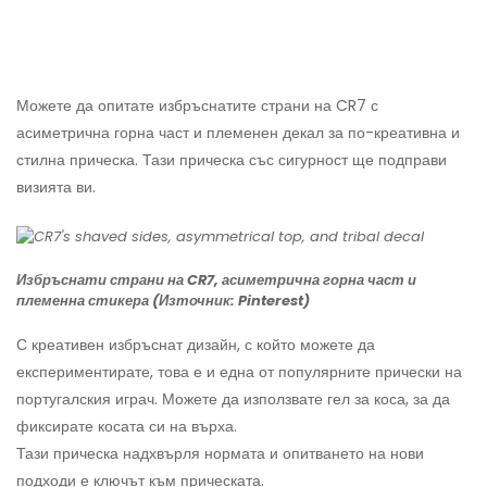
Можете да опитате избръснатите страни на CR7 с
асиметрична горна част и племенен декал за по-креативна и
стилна прическа. Тази прическа със сигурност ще подправи
визията ви.
Избръснати страни на CR7, асиметрична горна част и
племенна стикера (Източник: Pinterest)
С креативен избръснат дизайн, с който можете да
експериментирате, това е и една от популярните прически на
португалския играч. Можете да използвате гел за коса, за да
фиксирате косата си на върха.
Тази прическа надхвърля нормата и опитването на нови
подходи е ключът към прическата.