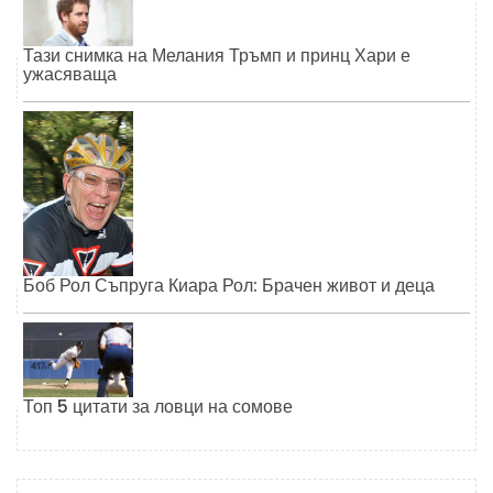
Тази снимка на Мелания Тръмп и принц Хари е
ужасяваща
Боб Рол Съпруга Киара Рол: Брачен живот и деца
Топ 5 цитати за ловци на сомове