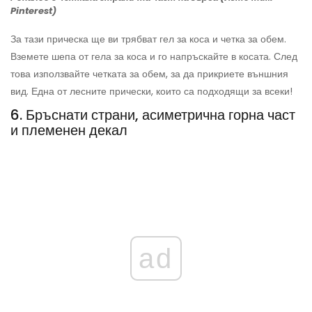
Pinterest)
За тази прическа ще ви трябват гел за коса и четка за обем.
Вземете шепа от гела за коса и го напръскайте в косата. След
това използвайте четката за обем, за да прикриете външния
вид. Една от лесните прически, които са подходящи за всеки!
6. Бръснати страни, асиметрична горна част
и племенен декал
ad