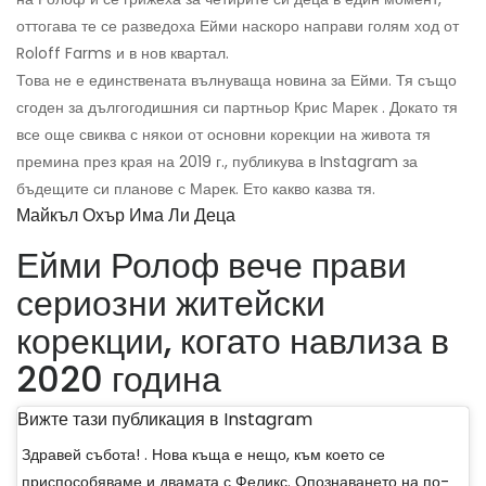
оттогава те се разведоха Ейми наскоро направи голям ход от
Roloff Farms и в нов квартал.
Това не е единствената вълнуваща новина за Ейми. Тя също
сгоден за дългогодишния си партньор Крис Марек . Докато тя
все още свиква с някои от основни корекции на живота тя
премина през края на 2019 г., публикува в Instagram за
бъдещите си планове с Марек. Ето какво казва тя.
Майкъл Охър Има Ли Деца
Ейми Ролоф вече прави
сериозни житейски
корекции, когато навлиза в
2020 година
Вижте тази публикация в Instagram
Здравей събота! . Нова къща е нещо, към което се
приспособяваме и двамата с Феликс. Опознаването на по-