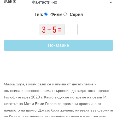
Жанр:
Тип:
Филм
Серия
Показване
Малки хора, Голям свят
се излъчва от десетилетие и
половина и феновете нямат търпение да видят какво правят
Ролофите през 2020 г. Както видяхме по време на сезон 14,
животът на Мат и Ейми Ролоф се промени драстично от
началото на шоуто. Докато бяха женени, живееха във фермите
на Ролоф и се грижеха за четирите си деца в един момент,