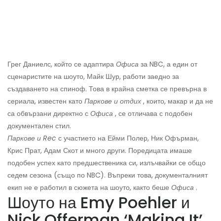
Грег Даниелс, който се адаптира
Офиса
за NBC, а един от
сценаристите на шоуто, Майк Шур, работи заедно за
създаването на спиноф. Това в крайна сметка се превърна в
сериала, известен като
Паркове и отдих
, които, макар и да не
са обвързани директно с
Офиса
, се отличава с подобен
документален стил.
Паркове и Rec
с участието на Ейми Полер, Ник Офърман,
Крис Прат, Адам Скот и много други. Поредицата имаше
подобен успех като предшественика си, излъчвайки се общо
седем сезона (също по NBC). Въпреки това, документалният
екип не е работил в сюжета на шоуто, както беше
Офиса
.
Шоуто на Emy Poehler и
Nick Offerman ‘Making It’