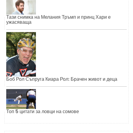
Тази снимка на Мелания Тръмп и принц Хари е
ужасяваща
Боб Рол Съпруга Киара Рол: Брачен живот и деца
Топ 5 цитати за ловци на сомове