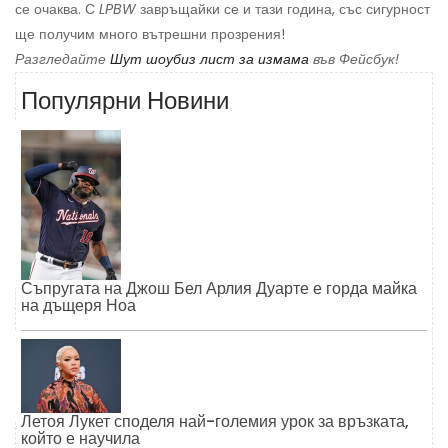
се очаква. С
LPBW
завръщайки се и тази година, със сигурност
ще получим много вътрешни прозрения!
Разгледайте
Шут шоубиз лист за измама
във Фейсбук!
Популярни Новини
Съпругата на Джош Бел Арлия Дуарте е горда майка
на дъщеря Ноа
Летоя Лукет споделя най-големия урок за връзката,
който е научила