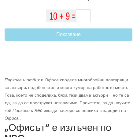
Показване
Паркове и отдих
и
Офиса
споделя многобройни повтарящи
се актьори, подобен стил и много хумор на работното място.
Това, което не споделиха, бяха тези двама актьори - но те са
тук, за да се преструват независимо. Прочетете, за да научите
кой
Паркове и Rec
звезди наскоро се появиха в пародия на
Офиса
.
„Офисът“ е излъчен по