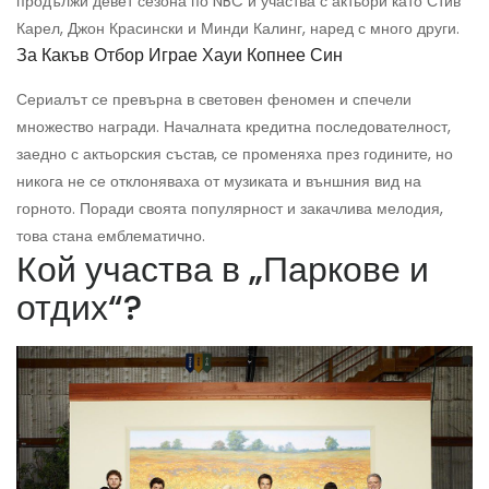
продължи девет сезона по NBC и участва с актьори като Стив
Карел, Джон Красински и Минди Калинг, наред с много други.
За Какъв Отбор Играе Хауи Копнее Син
Сериалът се превърна в световен феномен и спечели
множество награди. Началната кредитна последователност,
заедно с актьорския състав, се променяха през годините, но
никога не се отклоняваха от музиката и външния вид на
горното. Поради своята популярност и закачлива мелодия,
това стана емблематично.
Кой участва в „Паркове и
отдих“?