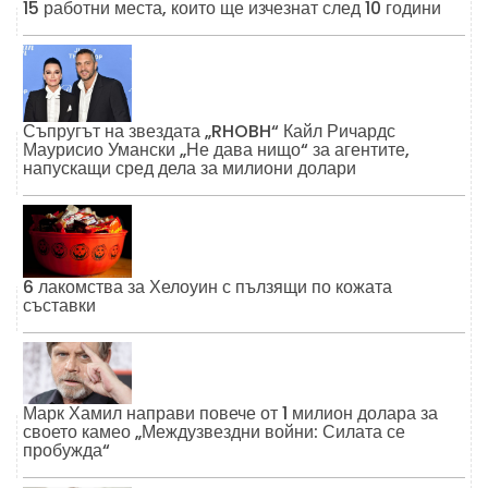
15 работни места, които ще изчезнат след 10 години
Съпругът на звездата „RHOBH“ Кайл Ричардс
Маурисио Умански „Не дава нищо“ за агентите,
напускащи сред дела за милиони долари
6 лакомства за Хелоуин с пълзящи по кожата
съставки
Марк Хамил направи повече от 1 милион долара за
своето камео „Междузвездни войни: Силата се
пробужда“