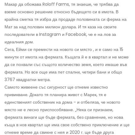
Макар да обожава Roloff Farms, тя знаеше, че трябва да
вземе основно решение относно бъдещето си в имота. В
крайна сметка тя избра да продаде половината си ферма на
Мат за над половин милион долара. И тя каза на своите
последователи в Instagram и Facebook, че е на лов за
идеалния дом.
Сега, Ейми се премести на новото си място , и е само на 15
минути от имота на фермата. Къщата й е в квартал и не може
да се похвали със същото количество земя, което имаше във
фермата. Но все още има пет спални, четири бани и общо
3767 квадратни метра.
Самото живеене със сигурност ще отнеме известно
привикване. Докато тя планира живот с Марек, тя е
единственият собственик на дома - и отбеляза, че новото
място не е лесно приспособяване. „Нека си признаем,
фермата винаги ще бъде фермата, без сравнение, но нова
къща в нов квартал ще има свое собствено приключение и ще
отнеме време да свикне с нея и 2020 г. ще бъде друга