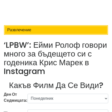
Развлечение
‘LPBW’: Ейми Ролоф говори
много за бъдещето си с
годеника Крис Марек в
Instagram
Какъв Филм Да Се Види?
Ден От
Седмицата: