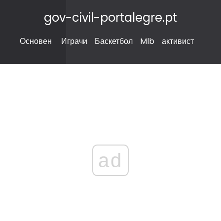
gov-civil-portalegre.pt
Основен
Играчи
Баскетбол
Mlb
активист
ad