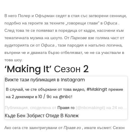
В него Полер и Офърман седят в стая със затворени сенници,
подобно на героите за техните „говорещи глави“ в
Офиса
.
След това те се появяват в поредица от кадри, насочени към
тематичната музика на шоуто. От
Паркове
взе голяма част от
аудиторията си от
Офиса
, тази пародия е напълно логична,
въпреки че и двамата бързо отбелязват, че не са участвали в
това шоу.
‘Making It’ Сезон 2
Вижте тази публикация в Instagram
В случай, че сте объркани от това видео, #MakingIt премие
на 2 декември в 10 / 9c на @nbc!
Публикация, споделена от
Правя го
(@nbcmakingit) на 24 ноември 2019 г. в 10:52 ч. PST
Къде Бен Зобрист Отиде В Колеж
Ако сега сте заинтригувани от
Правя го
, имате късмет: Сезон