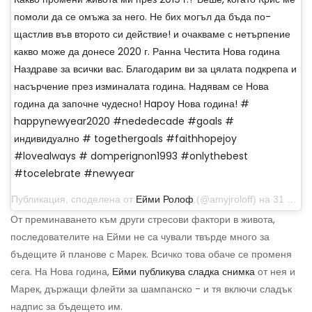
помоли да се омъжа за него. Не бих могъл да бъда по-
щастлив във второто си действие! и очакваме с нетърпение
какво може да донесе 2020 г. Ранна Честита Нова година
Наздраве за всички вас. Благодарим ви за цялата подкрепа и
насърчение през изминалата година. Надявам се Нова
година да започне чудесно! Hapoy Нова година! #
happynewyear2020 #nededecade #goals #
индивидуално # togethergoals #faithhopejoy
#lovealways # domperignon1993 #onlythebest
#tocelebrate #newyear
Публикация, споделена от
Ейми Ролоф
(@amyjroloff) на 31 декември 2019 г. в 18:56 ч. PST
От преминаването към други стресови фактори в живота,
последователите на Ейми не са чували твърде много за
бъдещите й планове с Марек. Всичко това обаче се променя
сега. На Нова година,
Ейми публикува сладка снимка
от нея и
Марек, държащи флейти за шампанско - и тя включи сладък
надпис за бъдещето им.