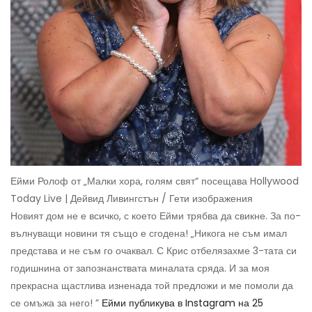
Ейми Ролоф от „Малки хора, голям свят“ посещава Hollywood
Today Live | Дейвид Ливингстън / Гети изображения
Новият дом не е всичко, с което Ейми трябва да свикне. За по-
вълнуващи новини тя също е сгодена! „Никога не съм имал
представа и не съм го очаквал. С Крис отбелязахме 3-тата си
годишнина от запознанствата миналата сряда. И за моя
прекрасна щастлива изненада той предложи и ме помоли да
се омъжа за него! ”
Ейми публикува в Instagram на 25