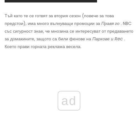
Тъй като те се готвят за втория сезон (повече за това
предстои), има много вълнуващи промоции за
Правя го
. NBC
със сигурност знае, че мнозина се интересуват от предаването
за домакините, защото са били фенове на
Паркове и Rec
.
Което прави горната реклама весела.
ad