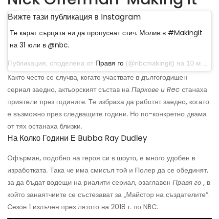
Вижте тази публикация в Instagram
Те карат сърцата ни да пропуснат стич. Молив в #MakingIt
на 31 юли в @nbc.
Публикация, споделена от
Правя го
(@nbcmakingit) на 10 май 2018 г. в 14:43 ч. PDT
Както често се случва, когато участвате в дългогодишен
сериал заедно, актьорският състав на
Паркове и Rec
станаха
приятели през годините. Те избраха да работят заедно, когато
е възможно през следващите години. Но по-конкретно двама
от тях останаха близки.
На Колко Години Е Bubba Ray Dudley
Офърман, подобно на героя си в шоуто, е много удобен в
изработката. Така че има смисъл той и Полер да се обединят,
за да бъдат водещи на риалити сериал, озаглавен
Правя го
, в
който занаятчиите се състезават за „Майстор на създателите“.
Сезон 1 излъчен през лятото на 2018 г. по NBC.