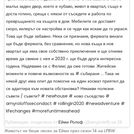
малък заден двор, което е хубаво, живот в квартал, също е
доста готино, среща с някои от съседите и работа по
превръщането на къщата в дом. Мебелите се доставят
скоро, килерът се настройва и се чуди как искам да го украся.
Това ще бъде забавно. Нека си признаем, фермата винаги
ще бъде фермата, без сравнение, но нова къща в нов
квартал ще има свое собствено приключение и ще отнеме
време да свикне с нея и 2020 г. ще бъде друга интересна
година. Надяваме се с Феликс да сме готови. Житейски
моменти и повече възможности за # събиране ... Така че
някой друг има опит да помогне на един космат приятел да
се адаптира към новата обстановка? Някакви полезни
съвети / съвети? # newhouse # ново съседство #
amyroloffssecondact # rollingin2020 #newadventure #
lifechanges #morefuntimesahead
Публикация, споделена от
Ейми Ролоф
(@amyjroloff) на 28 декември 2019 г. в 9:48 ч. PST
Животът не беше лесен за Ейми през сезон 14 на
LPBW
.