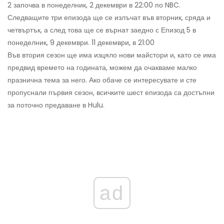
2 започва в понеделник, 2 декември в 22:00 по NBC.
Следващите три епизода ще се излъчат във вторник, сряда и
четвъртък, а след това ще се върнат заедно с Епизод 5 в
понеделник, 9 декември. 11 декември, в 21:00
Във втория сезон ще има изцяло нови майстори и, като се има
предвид времето на годината, можем да очакваме малко
празнична тема за него. Ако обаче се интересувате и сте
пропуснали първия сезон, всичките шест епизода са достъпни
за поточно предаване в Hulu.
ad