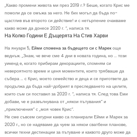
„Какво промени живота ми през 2019 г.? Беше, когато Крис ме
помоли да се омъжа за него. Не бих могъл да бъда по-
щастлив във второто си действие! и с нетърпение очакваме
какво може да донесе 2020 г. “, написа тя.
На Колко Години Е Дъщерята На Стив Харви
На януари 5,
Ейми спомена за бъдещето си с Марек
още
веднъж. „Знам, че вече сме 4 дни в новата година, но ... този
уикенд е, когато прибирам декорациите, спомням си
невероятното време и ценя моментите, които трябваше да
събера ... с Крис, моето семейство и деца и се пригответе да
продължа да бъда най-добрият в преследването на целите,
които съм си поставил за 2020 г. “, написа тя. След това Еми
добави, че е развълнувана от „някои пътувания“ и
„приключения“ с „моя човек Крис“.
Не сме съвсем сигурни какво са планирали Ейми и Марек за
2020 г., но се надяваме да чуем за някои сватбени планове,
всички техни дестинации за пътуване и каквото друго може да