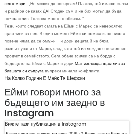
септември
. „Не можех да повярвам! Плаках, той имаше сълзи
и разбира се казах ДА! Сгоден съм и не бих могъл да бъда
по-щастлив. Толкова много го обичам. “
Тези, които следват сагата на Ейми с Марек, са невероятно
щастливи за нея. В един момент Ейми си помисли, че никога
повече няма да се омъжи - и дори децата й не бяха
развълнувани от Марек, след като той изглеждаше постоянен
продукт в семейството. Сега обаче всички са на борда с
бъдещето на Ейми с Марек и дори
Мат изглежда щастлив за
бившата си съпруга
въпреки минали конфликти.
На Колко Години Е Майк Тя Шефски
Ейми говори много за
бъдещето им заедно в
Instagram
Вижте тази публикация в Instagram
Какво промени живота ми през 2019 г.? Беше, когато Крис ме