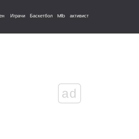
ен
Играчи
Баскетбол
Mlb
активист
ad