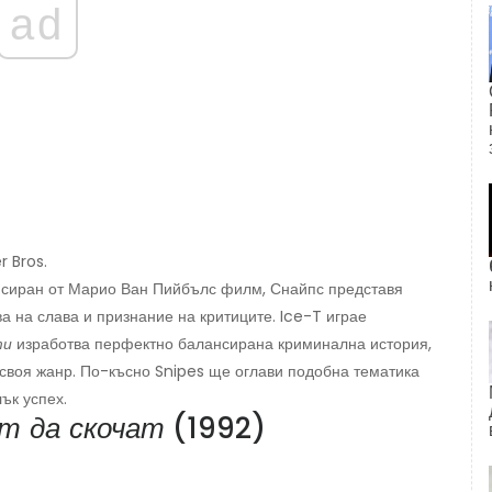
ad
r Bros.
жисиран от Марио Ван Пийбълс филм, Снайпс представя
ва на слава и признание на критиците. Ice-T играе
ти
изработва перфектно балансирана криминална история,
 своя жанр. По-късно Snipes ще оглави подобна тематика
ък успех.
т да скочат
(1992)