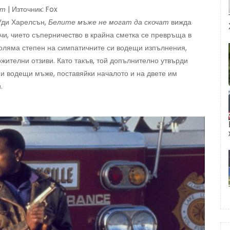
ат
| Източник: Fox
 Уди Харелсън,
Белите мъже не могат да скочат
вижда
чи, чието съперничество в крайна сметка се превръща в
голяма степен на симпатичните си водещи изпълнения,
ителни отзиви. Като такъв, той допълнително утвърди
ни водещи мъже, поставяйки началото и на двете им
.