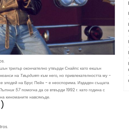
os.
шън трилър окончателно утвърди Снайпс като екшън
 нюанси на
Твърдият
към него, но привлекателността му -
е злодей на Брус Пейн - е неоспорима. Издаден същата
Пътник 57
помогна да се втвърди 1992 г. като година с
 на киноманите навсякъде.
)
Bros.