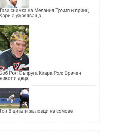
Тази снимка на Мелания Тръмп и принц
Хари е ужасяваща
Боб Рол Съпруга Киара Рол: Брачен
живот и деца
Топ 5 цитати за ловци на сомове