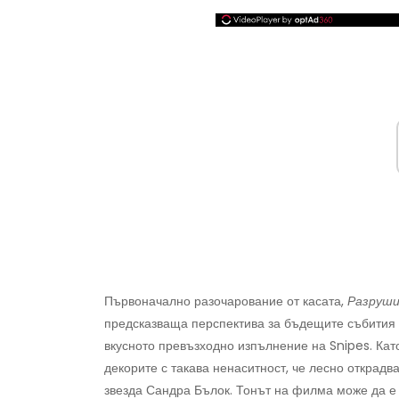
Първоначално разочарование от касата,
Разруш
предсказваща перспектива за бъдещите събития 
вкусното превъзходно изпълнение на Snipes. Кат
декорите с такава ненаситност, че лесно открад
звезда Сандра Бълок. Тонът на филма може да е 