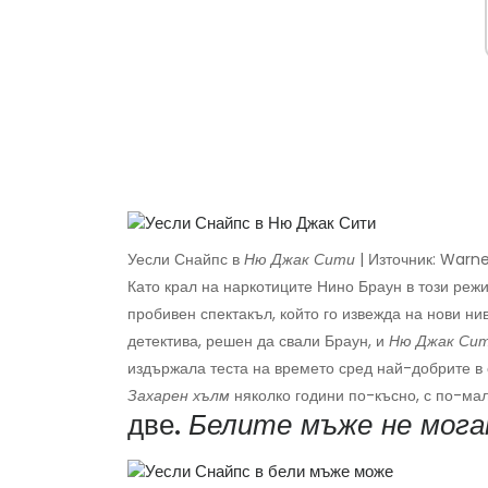
Уесли Снайпс в
Ню Джак Сити
| Източник: Warne
Като крал на наркотиците Нино Браун в този ре
пробивен спектакъл, който го извежда на нови ни
детектива, решен да свали Браун, и
Ню Джак Си
издържала теста на времето сред най-добрите в
Захарен хълм
няколко години по-късно, с по-мал
две.
Белите мъже не мога