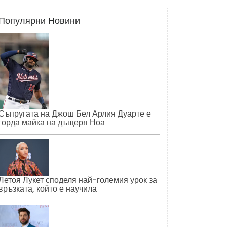
Популярни Новини
Съпругата на Джош Бел Арлия Дуарте е
горда майка на дъщеря Ноа
Летоя Лукет споделя най-големия урок за
връзката, който е научила