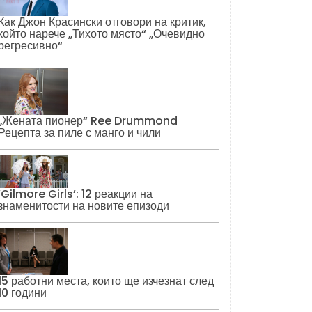
Как Джон Красински отговори на критик,
който нарече „Тихото място“ „Очевидно
регресивно“
„Жената пионер“ Ree Drummond
Рецепта за пиле с манго и чили
‘Gilmore Girls’: 12 реакции на
знаменитости на новите епизоди
15 работни места, които ще изчезнат след
10 години