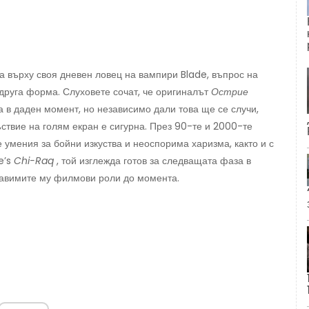
ва върху своя дневен ловец на вампири Blade, въпрос на
друга форма. Слуховете сочат, че оригиналът
Острие
а в даден момент, но независимо дали това ще се случи,
ствие на голям екран е сигурна. През 90-те и 2000-те
е умения за бойни изкуства и неоспорима харизма, както и с
e’s
Chi-Raq
, той изглежда готов за следващата фаза в
равимите му филмови роли до момента.