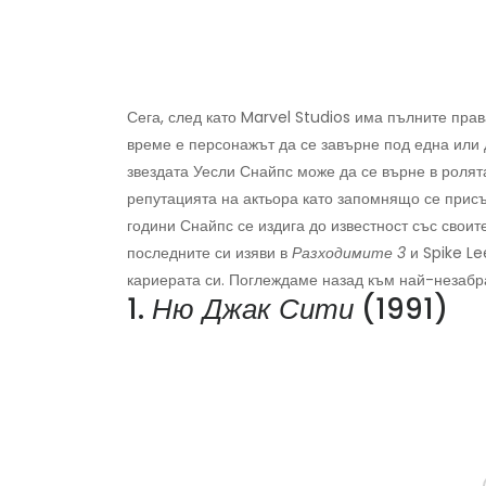
Сега, след като Marvel Studios има пълните пра
време е персонажът да се завърне под една или 
звездата Уесли Снайпс може да се върне в ролят
репутацията на актьора като запомнящо се присъ
години Снайпс се издига до известност със своит
последните си изяви в
Разходимите 3
и Spike Le
кариерата си. Поглеждаме назад към най-незаб
1.
Ню Джак Сити
(1991)