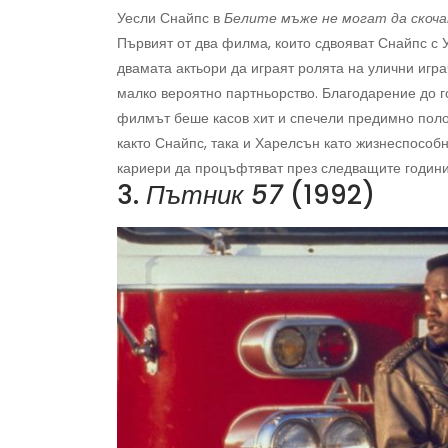
Уесли Снайпс в
Белите мъже не могат да скоч
Първият от два филма, които сдвояват Снайпс с
двамата актьори да играят ролята на улични игра
малко вероятно партньорство. Благодарение до 
филмът беше касов хит и спечели предимно полож
както Снайпс, така и Харелсън като жизнеспособ
кариери да процъфтяват през следващите години
3.
Пътник 57
(1992)