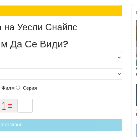
 на Уесли Снайпс
м Да Се Види?
Филм
Серия
Показване