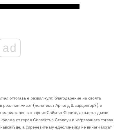
ad
ител
оттогава е развил култ, благодарение на своята
в реалния живот (политикът Арнолд Шварценгер?) и
о маниакален затворник Саймън Феникс, актьорът дъвче
ва филма от героя Силвестър Сталоун и изгряващата тогава
навсякъде, а сиреневите му еднолинейки не винаги могат