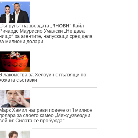
Съпругът на звездата „RHOBH“ Кайл
Ричардс Маурисио Умански „Не дава
нищо“ за агентите, напускащи сред дела
за милиони долари
6 лакомства за Хелоуин с пълзящи по
кожата съставки
Марк Хамил направи повече от 1 милион
долара за своето камео „Междузвездни
войни: Силата се пробужда“