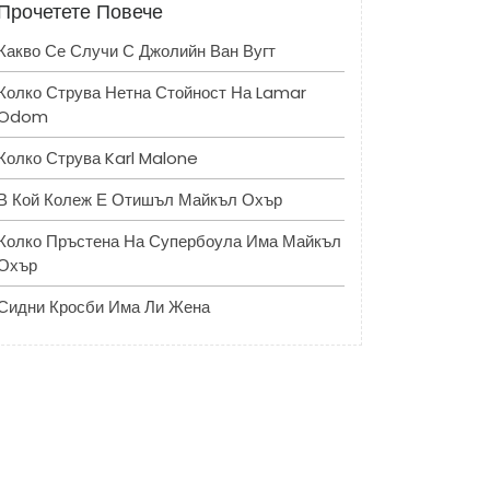
Прочетете Повече
Какво Се Случи С Джолийн Ван Вугт
Колко Струва Нетна Стойност На Lamar
Odom
Колко Струва Karl Malone
В Кой Колеж Е Отишъл Майкъл Охър
Колко Пръстена На Супербоула Има Майкъл
Охър
Сидни Кросби Има Ли Жена