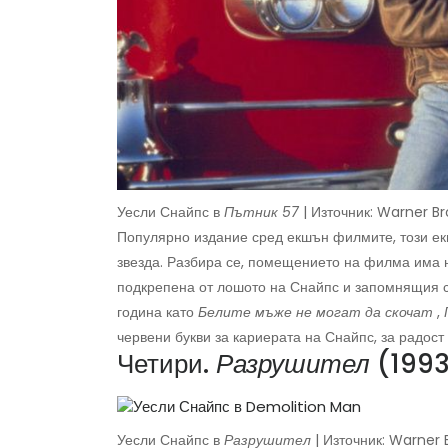
Уесли Снайпс в
Пътник 57
| Източник: Warner Br
Популярно издание сред екшън филмите, този ек
звезда. Разбира се, помещението на филма има
подкрепена от лошото на Снайпс и запомнящия с
година като
Белите мъже не могат да скочат
,
червени букви за кариерата на Снайпс, за радост
Четири.
Разрушител
(1993
Уесли Снайпс в
Разрушител
| Източник: Warner 