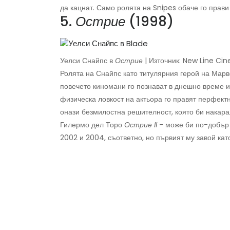
да кацнат. Само ролята на Snipes обаче го прав
5.
Острие
(1998)
Уелси Снайпс в
Острие
| Източник: New Line Ci
Ролята на Снайпс като титулярния герой на Марв
повечето киномани го познават в днешно време и
физическа ловкост на актьора го правят перфект
онази безмилостна решителност, която би накара
Гилермо дел Торо
Острие II
- може би по-добър
2002 и 2004, съответно, но първият му завой кат