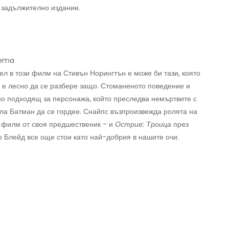
и задължително издание.
nema
ел в този филм на Стивън Норингтън е може би тази, която
 е лесно да се разбере защо. Стоманеното поведение и
но подходящ за персонажа, който преследва немъртвите с
ла Батман да се гордее. Снайпс възпроизвежда ролята на
 филм от своя предшественик - и
Острие: Троица
през
о Блейд все още стои като най-добрия в нашите очи.