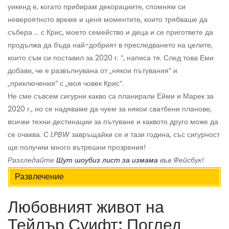
уикенд е, когато прибирам декорациите, спомням си
невероятното време и ценя моментите, които трябваше да
събера ... с Крис, моето семейство и деца и се пригответе да
продължа да бъда най-добрият в преследването на целите,
които съм си поставил за 2020 г. “, написа тя. След това Еми
добави, че е развълнувана от „някои пътувания“ и
„приключения“ с „моя човек Крис“.
Не сме съвсем сигурни какво са планирали Ейми и Марек за
2020 г., но се надяваме да чуем за някои сватбени планове,
всички техни дестинации за пътуване и каквото друго може да
се очаква. С
LPBW
завръщайки се и тази година, със сигурност
ще получим много вътрешни прозрения!
Разгледайте
Шут шоубиз лист за измама
във Фейсбук!
Развлечение
Любовният живот на
Тейлър Суифт: Поглед