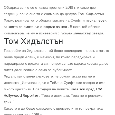
Обадиха се, че се отказва през юни 2016 г. и само две
седмици по-късно тя е снимана да целува Том Хидълстън.
Харис реагира, като обърна масите на Суифт и
пусна песен,
за която се смята, че е изцяло за нея
.
В него той обвини
хитмейкъра, че му е изневерил с
Нощен мениджър
звезда.
Том Хидълстън
Говорейки за Хидълстън, той беше последният човек, с когото
беше преди Алвин, и начинът, по който парадираха и
парадираха с връзката си, непрекъснато караха хората да се
питат дали всичко е само за публичност.
Хидълстън отрече слуховете, че романтиката им не е
истинска. „Истината е, че с Тейлър Суифт сме заедно и сме
много щастливи. Благодаря че попита,'
каза той пред The ​​
Hollywood Reporter
. 'Това е истината. Това не е рекламен
трик. '
Каквото и да беше охладено с времето и те го прекратиха
през септември 2016 г.