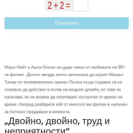
Показване
Мери-Кейт и Ашли Олсен ни даде някои от любимите ни 90-
те филми . Детето звезди, които започнаха да играят Мишел
Танер по телевизионния сериал
Пълна къща
отдавна са се
отказали да действат в полза на модния дизайн, но това не
означава, че не можем да изпитваме носталгия от време на
време. Напред разберете кой от многото им филми е наличен
за поточно предаване в момента.
„Двойно, двойно, труд и
неприятности“