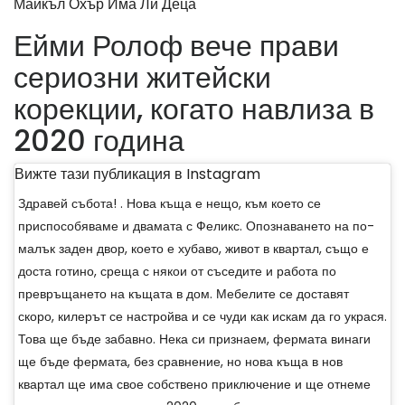
Майкъл Охър Има Ли Деца
Ейми Ролоф вече прави
сериозни житейски
корекции, когато навлиза в
2020 година
Вижте тази публикация в Instagram
Здравей събота! . Нова къща е нещо, към което се
приспособяваме и двамата с Феликс. Опознаването на по-
малък заден двор, което е хубаво, живот в квартал, също е
доста готино, среща с някои от съседите и работа по
превръщането на къщата в дом. Мебелите се доставят
скоро, килерът се настройва и се чуди как искам да го украся.
Това ще бъде забавно. Нека си признаем, фермата винаги
ще бъде фермата, без сравнение, но нова къща в нов
квартал ще има свое собствено приключение и ще отнеме