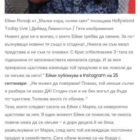
Ейми Ролоф от „Малки хора, голям свят“ посещава Hollywood
Today Live | Дейвид Ливингстън / Гети изображения
Новият дом не е всичко, с което Ейми трябва да свикне. За по-
вълнуващи новини тя също е сгодена! „Никога не съм имал
представа и не съм го очаквал. С Крис отбелязахме 3-тата си
годишнина от запознанствата миналата сряда. И за моя
прекрасна щастлива изненада той предложи и ме помоли да
се омъжа за него! ”
Ейми публикува в Instagram на 25
септември
. „Не можех да повярвам! Плаках, той имаше сълзи
и разбира се казах ДА! Сгоден съм и не бих могъл да бъда
по-щастлив. Толкова много го обичам. “
Тези, които следват сагата на Ейми с Марек, са невероятно
щастливи за нея. В един момент Ейми си помисли, че никога
повече няма да се омъжи - и дори децата й не бяха
развълнувани от Марек, след като той изглеждаше постоянен
продукт в семейството. Сега обаче всички са на борда с