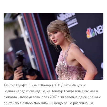
Тейлър Суифт | Лиза О’Конър / AFP / Гети Имиджис
Години наред изглеждаше, че Тейлър Суифт няма късмет в
любовта. Въпреки това, през 2017 г. тя започна да се среща с
британския актьор Джо Алвин и нещо беше различно. За