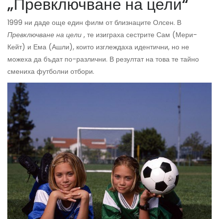
„Превключване на цели“
1999 ни даде още един филм от близнаците Олсен. В
Превключване на цели
, те изиграха сестрите Сам (Мери-
Кейт) и Ема (Ашли), които изглеждаха идентични, но не
можеха да бъдат по-различни. В резултат на това те тайно
смениха футболни отбори.