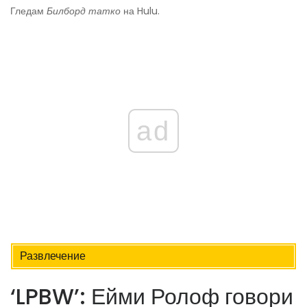
Гледам
Билборд татко
на Hulu.
ad
Развлечение
‘LPBW’: Ейми Ролоф говори