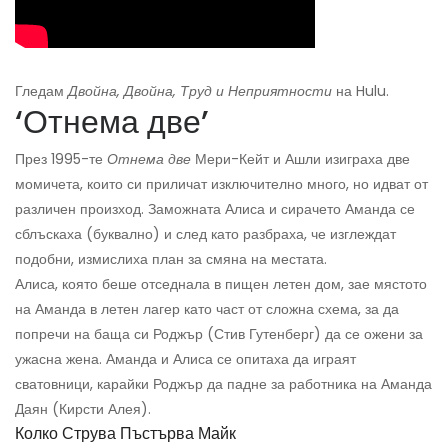
Гледам
Двойна, Двойна, Труд и Неприятности
на Hulu.
‘Отнема две’
През 1995-те
Отнема две
Мери-Кейт и Ашли изиграха две
момичета, които си приличат изключително много, но идват от
различен произход. Заможната Алиса и сирачето Аманда се
сблъскаха (буквално) и след като разбраха, че изглеждат
подобни, измислиха план за смяна на местата.
Алиса, която беше отседнала в пищен летен дом, зае мястото
на Аманда в летен лагер като част от сложна схема, за да
попречи на баща си Роджър (Стив Гутенберг) да се ожени за
ужасна жена. Аманда и Алиса се опитаха да играят
сватовници, карайки Роджър да падне за работника на Аманда
Даян (Кирсти Алея).
Колко Струва Пъстърва Майк