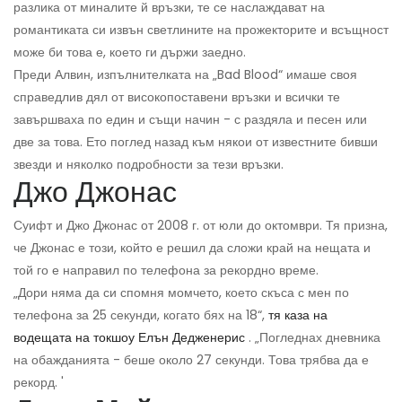
разлика от миналите й връзки, те се наслаждават на
романтиката си извън светлините на прожекторите и всъщност
може би това е, което ги държи заедно.
Преди Алвин, изпълнителката на „Bad Blood“ имаше своя
справедлив дял от високопоставени връзки и всички те
завършваха по един и същи начин - с раздяла и песен или
две за това. Ето поглед назад към някои от известните бивши
звезди и няколко подробности за тези връзки.
Джо Джонас
Суифт и Джо Джонас от 2008 г. от юли до октомври. Тя призна,
че Джонас е този, който е решил да сложи край на нещата и
той го е направил по телефона за рекордно време.
„Дори няма да си спомня момчето, което скъса с мен по
телефона за 25 секунди, когато бях на 18“,
тя каза на
водещата на токшоу Елън Дедженерис
. „Погледнах дневника
на обажданията - беше около 27 секунди. Това трябва да е
рекорд. '