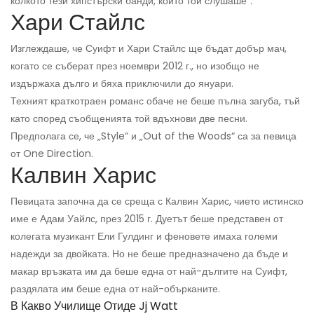
колкото тези хипстърски банди, които той слушаше“.
Хари Стайлс
Изглеждаше, че Суифт и Хари Стайлс ще бъдат добър мач,
когато се съберат през ноември 2012 г., но изобщо не
издържаха дълго и бяха приключили до януари.
Техният краткотраен романс обаче не беше пълна загуба, тъй
като според съобщенията той вдъхнови две песни.
Предполага се, че „Style“ и „Out of the Woods“ са за певица
от One Direction.
Калвин Харис
Певицата започна да се среща с Калвин Харис, чието истинско
име е Адам Уайлс, през 2015 г. Дуетът беше представен от
колегата музикант Ели Гулдинг и феновете имаха големи
надежди за двойката. Но не беше предназначено да бъде и
макар връзката им да беше една от най-дългите на Суифт,
раздялата им беше една от най-обърканите.
В Какво Училище Отиде Jj Watt