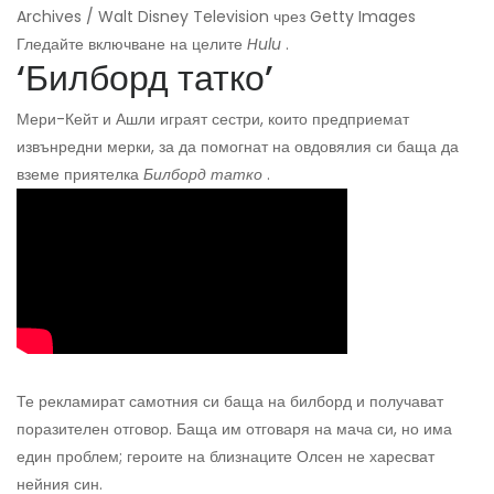
Archives / Walt Disney Television чрез Getty Images
Гледайте включване на целите
Hulu
.
‘Билборд татко’
Мери-Кейт и Ашли играят сестри, които предприемат
извънредни мерки, за да помогнат на овдовялия си баща да
вземе приятелка
Билборд татко
.
Те рекламират самотния си баща на билборд и получават
поразителен отговор. Баща им отговаря на мача си, но има
един проблем; героите на близнаците Олсен не харесват
нейния син.