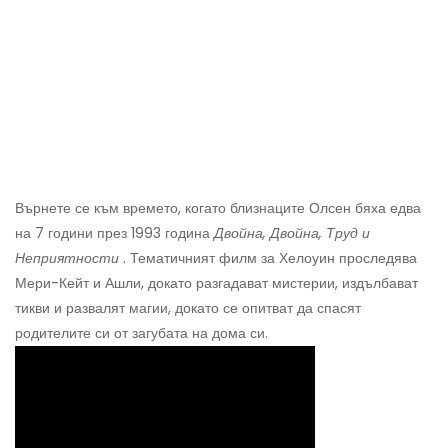
Върнете се към времето, когато близнаците Олсен бяха едва
на 7 години през 1993 година
Двойна, Двойна, Труд и
Неприятности
. Тематичният филм за Хелоуин проследява
Мери-Кейт и Ашли, докато разгадават мистерии, издълбават
тикви и развалят магии, докато се опитват да спасят
родителите си от загубата на дома си.