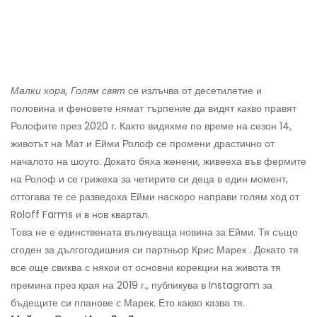
Малки хора, Голям свят
се излъчва от десетилетие и
половина и феновете нямат търпение да видят какво правят
Ролофите през 2020 г. Както видяхме по време на сезон 14,
животът на Мат и Ейми Ролоф се промени драстично от
началото на шоуто. Докато бяха женени, живееха във фермите
на Ролоф и се грижеха за четирите си деца в един момент,
оттогава те се разведоха Ейми наскоро направи голям ход от
Roloff Farms и в нов квартал.
Това не е единствената вълнуваща новина за Ейми. Тя също
сгоден за дългогодишния си партньор Крис Марек . Докато тя
все още свиква с някои от основни корекции на живота тя
премина през края на 2019 г., публикува в Instagram за
бъдещите си планове с Марек. Ето какво казва тя.