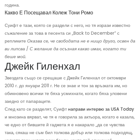
година.
Какво Е Посещавал Колеж Тони Ромо
Суифт е тази, която се раздели с него, но тя изрази известно
съжаление за това в песента си „Back to December” с
репликите
Оказва се, че свободата не е нищо друго, освен да
ви липсва
/
С желание да осъзная какво имах, когато ти
беше мой.
Джейк Гиленхал
Звездата също се срещаше с Джейк Гиленхал от октомври
2010 г. до януари 2011 г. Не се знае и тон за връзката им, но
обикновено всички те бяха усмихнати, когато бяха уловени
заедно от папараците.
След като се разделят, Суифт
направи интервю за USA Today
и мнозина вярват, че тя е говорила за актьора, когато е казала,
че едно от бившите й гаджета я е накарало „да се чувства
така, сякаш не съм бил толкова добър или толкова подходящ,