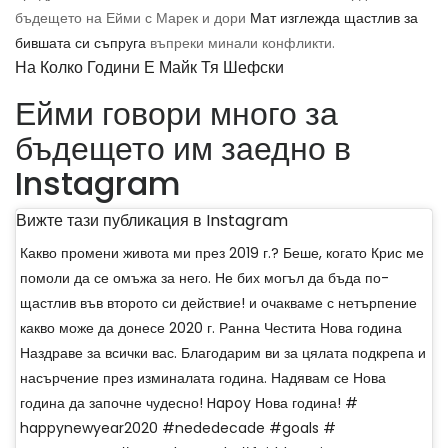
бъдещето на Ейми с Марек и дори
Мат изглежда щастлив за
бившата си съпруга
въпреки минали конфликти.
На Колко Години Е Майк Тя Шефски
Ейми говори много за
бъдещето им заедно в
Instagram
Вижте тази публикация в Instagram
Какво промени живота ми през 2019 г.? Беше, когато Крис ме
помоли да се омъжа за него. Не бих могъл да бъда по-
щастлив във второто си действие! и очакваме с нетърпение
какво може да донесе 2020 г. Ранна Честита Нова година
Наздраве за всички вас. Благодарим ви за цялата подкрепа и
насърчение през изминалата година. Надявам се Нова
година да започне чудесно! Hapoy Нова година! #
happynewyear2020 #nededecade #goals #