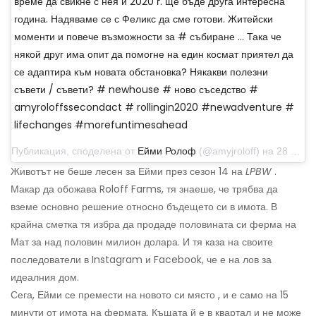
време да свикне с нея и 2020 г. ще бъде друга интересна
година. Надяваме се с Феликс да сме готови. Житейски
моменти и повече възможности за # събиране ... Така че
някой друг има опит да помогне на един космат приятел да
се адаптира към новата обстановка? Някакви полезни
съвети / съвети? # newhouse # ново съседство #
amyroloffssecondact # rollingin2020 #newadventure #
lifechanges #morefuntimesahead
Публикация, споделена от
Ейми Ролоф
(@amyjroloff) на 28 декември 2019 г. в 9:48 ч. PST
Животът не беше лесен за Ейми през сезон 14 на
LPBW
.
Макар да обожава Roloff Farms, тя знаеше, че трябва да
вземе основно решение относно бъдещето си в имота. В
крайна сметка тя избра да продаде половината си ферма на
Мат за над половин милион долара. И тя каза на своите
последователи в Instagram и Facebook, че е на лов за
идеалния дом.
Сега, Ейми се премести на новото си място , и е само на 15
минути от имота на фермата. Къщата й е в квартал и не може