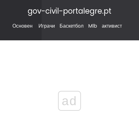
gov-civil-portalegre.pt
Основен
Играчи
Баскетбол
Mlb
активист
ad