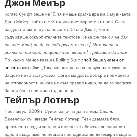
Джон Мейър
Когато Суифт беше на 19, тя имаше кратка връзка с музиканта
Джон Майер, който е с 13 години по-възрастен от нея. След
раздялата им тя пусна песента „Скъпи Джон“, която
съдържаше оскърбителните текстове
Не мислите ли, че бях
твърде млад, за да се забърквам с него
/
Момичето в
роклята плачеше по целия път вкъщи
/
Трябваше да знам
.
По-късно Майер каза на Rolling Stone
той беше унизен от
песента
казвайки: „Това ме накара да се почувствам ужасно.
Защото не го заслужавах. Сега съм доста добър в поемането
на отговорност и никога не съм правил нищо, за да го заслужа.
За нея беше наистина гадно нещо. “
Тейлър Лотнър
През август 2009 г. Суифт започна да я вижда
Свети
Валентин
съ-звезда Тейлър Лотнър. Тези двамата бяха
прекалено сладки заедно и феновете обичаха, че споделят
едно и също име, но нещата пропаднаха до декември същата