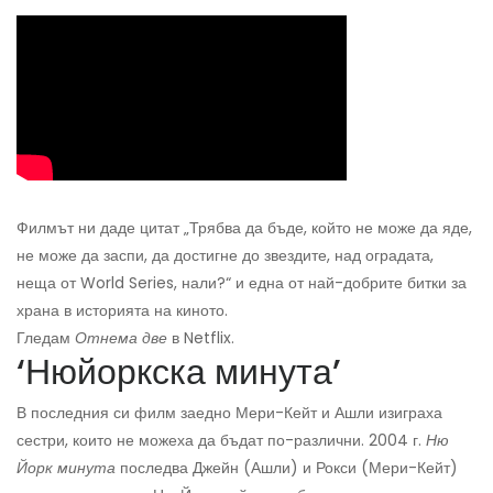
Филмът ни даде цитат „Трябва да бъде, който не може да яде,
не може да заспи, да достигне до звездите, над оградата,
неща от World Series, нали?“ и една от най-добрите битки за
храна в историята на киното.
Гледам
Отнема две
в Netflix.
‘Нюйоркска минута’
В последния си филм заедно Мери-Кейт и Ашли изиграха
сестри, които не можеха да бъдат по-различни. 2004 г.
Ню
Йорк минута
последва Джейн (Ашли) и Рокси (Мери-Кейт)