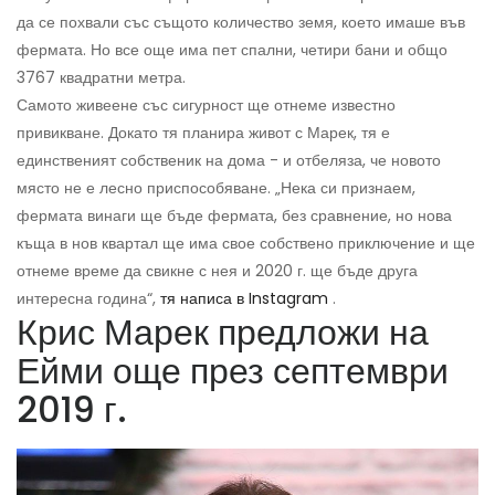
да се похвали със същото количество земя, което имаше във
фермата. Но все още има пет спални, четири бани и общо
3767 квадратни метра.
Самото живеене със сигурност ще отнеме известно
привикване. Докато тя планира живот с Марек, тя е
единственият собственик на дома - и отбеляза, че новото
място не е лесно приспособяване. „Нека си признаем,
фермата винаги ще бъде фермата, без сравнение, но нова
къща в нов квартал ще има свое собствено приключение и ще
отнеме време да свикне с нея и 2020 г. ще бъде друга
интересна година“,
тя написа в Instagram
.
Крис Марек предложи на
Ейми още през септември
2019 г.