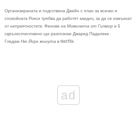
Организираната и подготвена Джейн с план за всичко и
спокойната Рокси трябва да работят заедно, за да се измъкнат
от неприятностите. Фенове на
Момичета от Гилмор
и S
свръхестествено
ще разпознае Джаред Падалеки .
Гледам
Ню Йорк минута
в Netflix.
ad