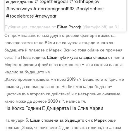
индивидуално # togethergoals #faithhopejoy
#lovealways # domperignon1993 #onlythebest
#tocelebrate #newyear
Публикация, споделена от
Ейми Ролоф
(@amyjroloff) на 31 декември 2019 г. в 18:56 ч. PST
От преминаването към други стресови фактори в живота,
последователите на Ейми не са чували твърде много за
бъдещите й планове с Марек. Всичко това обаче се променя
сега. На Нова година,
Ейми публикува сладка снимка
от нея и
Марек, държащи флейти за шампанско - и тя включи сладък
надпис за бъдещето им.
„Какво промени живота ми през 2019 г.? Беше, когато Крис ме
помоли да се омъжа за него. Не бих могъл да бъда по-
щастлив във второто си действие! и с нетърпение очакваме
какво може да донесе 2020 г. “, написа тя.
На Колко Години Е Дъщерята На Стив Харви
На януари 5,
Ейми спомена за бъдещето си с Марек
още
веднъж. „Знам, че вече сме 4 дни в новата година, но ... този