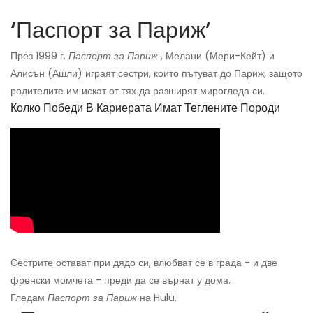
‘Паспорт за Париж’
През 1999 г.
Паспорт за Париж
, Мелани (Мери-Кейт) и
Алисън (Ашли) играят сестри, които пътуват до Париж, защото
родителите им искат от тях да разширят мирогледа си.
Колко Победи В Кариерата Имат Теглените Породи
Сестрите остават при дядо си, влюбват се в града - и две
френски момчета - преди да се върнат у дома.
Гледам
Паспорт за Париж
на Hulu.