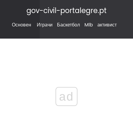
gov-civil-portalegre.pt
Основен
Играчи
Баскетбол
Mlb
активист
ad