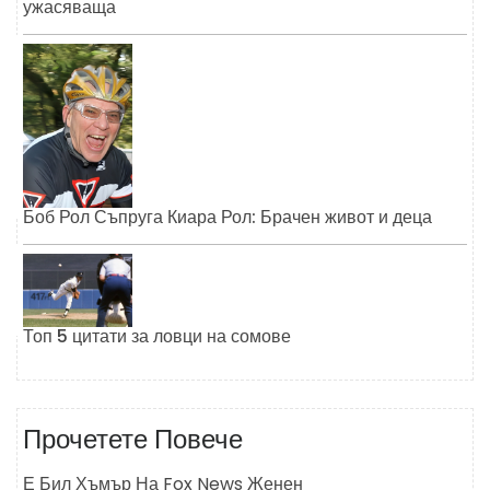
ужасяваща
Боб Рол Съпруга Киара Рол: Брачен живот и деца
Топ 5 цитати за ловци на сомове
Прочетете Повече
Е Бил Хъмър На Fox News Женен