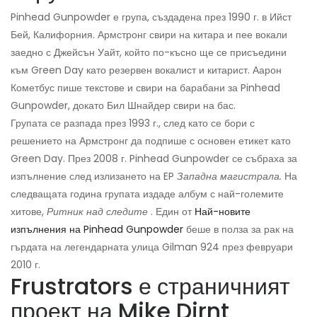
Pinhead Gunpowder е група, създадена през 1990 г. в Ийст
Бей, Калифорния. Армстронг свири на китара и пее вокали
заедно с Джейсън Уайт, който по-късно ще се присъедини
към Green Day като резервен вокалист и китарист. Аарон
Кометбус пише текстове и свири на барабани за Pinhead
Gunpowder, докато Бил Шнайдер свири на бас.
Групата се разпада през 1993 г., след като се бори с
решението на Армстронг да подпише с основен етикет като
Green Day. През 2008 г. Pinhead Gunpowder се събраха за
изпълнение след излизането на EP
Западна магистрала.
На
следващата година групата издаде албум с най-големите
хитове,
Ритник над следите
. Един от
Най-новите
изпълнения на Pinhead Gunpowder
беше в полза за рак на
гърдата на легендарната улица Gilman 924 през февруари
2010 г.
Frustrators е страничният
проект на Mike Dirnt