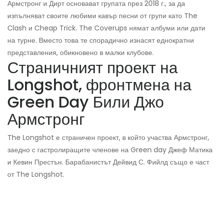
Армстронг и Дирт основават групата през 2018 г., за да
изпълняват своите любими кавър песни от групи като The
Clash и Cheap Trick. The Coverups нямат албуми или дати
на турне. Вместо това те спорадично изнасят еднократни
представления, обикновено в малки клубове.
Страничният проект на
Longshot, фронтмена на
Green Day Били Джо
Армстронг
The Longshot е страничен проект, в който участва Армстронг,
заедно с гастролиращите членове на Green day Джеф Матика
и Кевин Престън. Барабанистът Дейвид С. Фийлд също е част
от The Longshot.