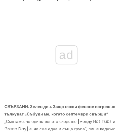
ad
СВЪРЗАНИ: Зелен ден: Защо някои фенове погрешно
тълкуват „Събуди ме, когато септември свърши“
„Смятаме, че единственото сходство [между Hot Tubs и
Green Day] е, че сме една и съща група“, пише веднъж