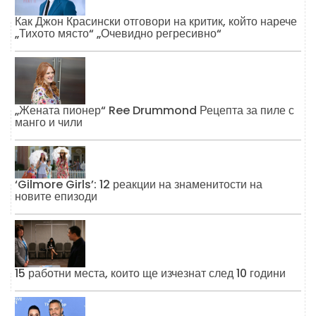
Как Джон Красински отговори на критик, който нарече
„Тихото място“ „Очевидно регресивно“
„Жената пионер“ Ree Drummond Рецепта за пиле с
манго и чили
‘Gilmore Girls’: 12 реакции на знаменитости на
новите епизоди
15 работни места, които ще изчезнат след 10 години