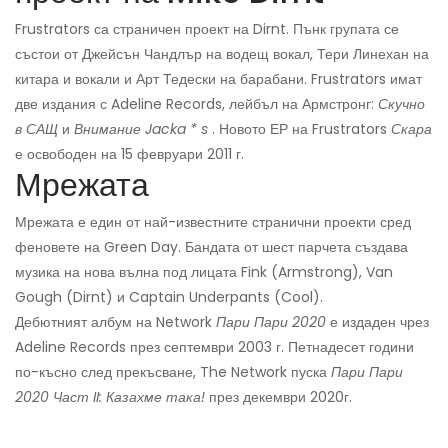
Frustrators са страничен проект на Dirnt. Пънк групата се
състои от Джейсън Чандлър на водещ вокал, Тери Линехан на
китара и вокали и Арт Тедески на барабани. Frustrators имат
две издания с Adeline Records, лейбъл на Армстронг:
Скучно
в САЩ
и
Внимание Jacka * s
. Новото ЕР на Frustrators
Скара
е освободен на 15 февруари 2011 г.
Мрежата
Мрежата е един от най-известните странични проекти сред
феновете на Green Day. Бандата от шест парчета създава
музика на нова вълна под лицата Fink (Armstrong), Van
Gough (Dirnt) и Captain Underpants (Cool).
Дебютният албум на Network
Пари Пари 2020
е издаден чрез
Adeline Records през септември 2003 г. Петнадесет години
по-късно след прекъсване, The Network пуска
Пари Пари
2020 Част II: Казахме така!
през декември 2020г.