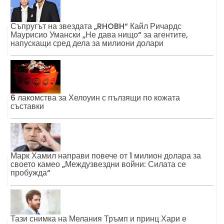
Съпругът на звездата „RHOBH“ Кайл Ричардс
Маурисио Умански „Не дава нищо“ за агентите,
напускащи сред дела за милиони долари
6 лакомства за Хелоуин с пълзящи по кожата
съставки
Марк Хамил направи повече от 1 милион долара за
своето камео „Междузвездни войни: Силата се
пробужда“
Тази снимка на Мелания Тръмп и принц Хари е