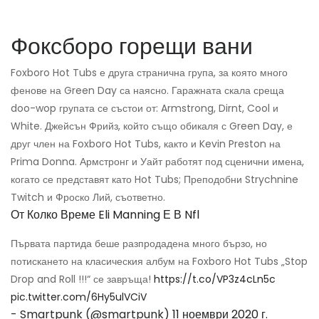
Фоксборо горещи вани
Foxboro Hot Tubs е друга странична група, за която много
фенове на Green Day са наясно. Гаражната скала среща
doo-wop групата се състои от: Armstrong, Dirnt, Cool и
White. Джейсън Фрийз, който също обикаля с Green Day, е
друг член на Foxboro Hot Tubs, както и Kevin Preston на
Prima Donna. Армстронг и Уайт работят под сценични имена,
когато се представят като Hot Tubs; Преподобни Strychnine
Twitch и Фроско Лий, съответно.
От Колко Време Eli Manning Е В Nfl
Първата партида беше разпродадена много бързо, но
потискането на класическия албум на Foxboro Hot Tubs „Stop
Drop and Roll !!!“ се завръща!
https://t.co/VP3z4cLn5c
pic.twitter.com/6Hy5ulVCiV
- Smartpunk (@smartpunk)
11 ноември 2020 г.