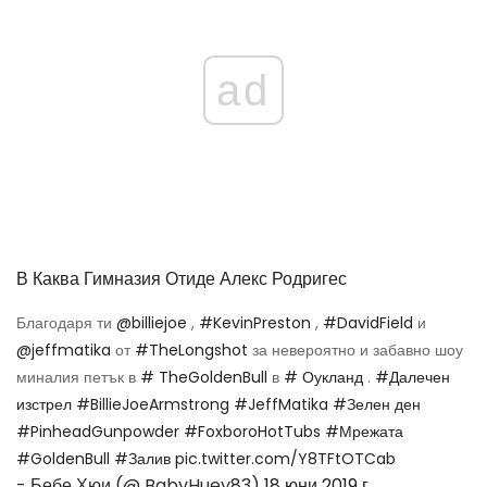
ad
В Каква Гимназия Отиде Алекс Родригес
Благодаря ти
@billiejoe
,
#KevinPreston
,
#DavidField
и
@jeffmatika
от
#TheLongshot
за невероятно и забавно шоу
миналия петък в
# TheGoldenBull
в
# Оукланд
.
#Далечен
изстрел
#BillieJoeArmstrong
#JeffMatika
#Зелен ден
#PinheadGunpowder
#FoxboroHotTubs
#Мрежата
#GoldenBull
#Залив
pic.twitter.com/Y8TFtOTCab
- Бебе Хюи (@ BabyHuey83)
18 юни 2019 г.