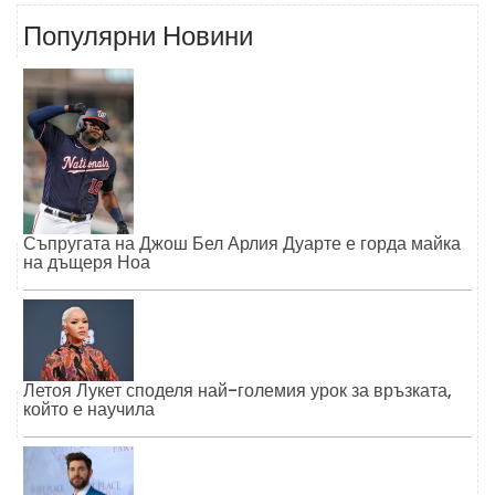
Популярни Новини
Съпругата на Джош Бел Арлия Дуарте е горда майка
на дъщеря Ноа
Летоя Лукет споделя най-големия урок за връзката,
който е научила