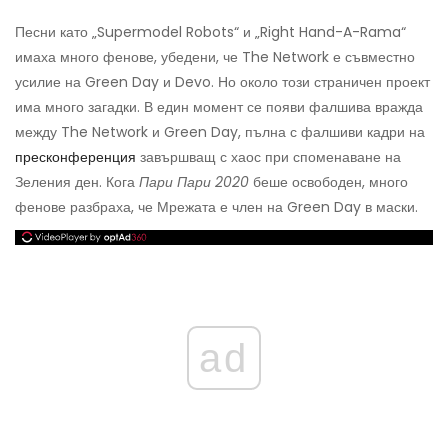
Песни като „Supermodel Robots“ и „Right Hand-A-Rama“
имаха много фенове, убедени, че The Network е съвместно
усилие на Green Day и Devo. Но около този страничен проект
има много загадки. В един момент се появи фалшива вражда
между The Network и Green Day, пълна с фалшиви кадри на
пресконференция
завършващ с хаос при споменаване на
Зеления ден. Кога
Пари Пари 2020
беше освободен, много
фенове разбраха, че Мрежата е член на Green Day в маски.
ad