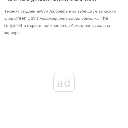
Техният студиен албум
Любовта е за губещи
, е записано
след Green Day’s
Революционно радио
обиколка. The
Longshot е първото начинание на Армстронг за солова
кариера.
ad