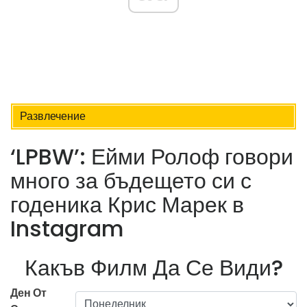
Развлечение
‘LPBW’: Ейми Ролоф говори
много за бъдещето си с
годеника Крис Марек в
Instagram
Какъв Филм Да Се Види?
Ден От