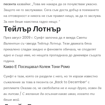
песента
казвайки: „Това ме накара да се почувствам ужасно.
Защото не го заслужавах. Сега съм доста добър в поемането
на отговорност и никога не съм правил нищо, за да го заслужа.
За нея беше наистина гадно нещо. “
Тейлър Лотнър
През август 2009 г. Суифт започна да я вижда
Свети
Валентин
съ-звезда Тейлър Лотнър. Тези двамата бяха
прекалено сладки заедно и феновете обичаха, че споделят
едно и също име, но нещата пропаднаха до декември същата
година.
Какво Е Посещавал Колеж Тони Ромо
Суифт е тази, която се раздели с него, но тя изрази известно
съжаление за това в песента си „Back to December” с
репликите
Оказва се, че свободата не е нищо друго, освен да
ви липсва
/
С желание да осъзная какво имах, когато ти
беше мой.