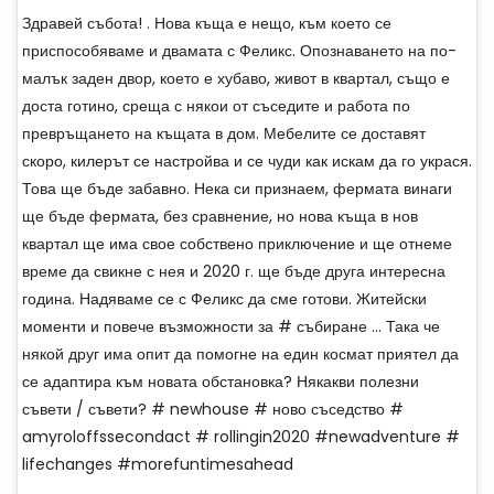
Здравей събота! . Нова къща е нещо, към което се
приспособяваме и двамата с Феликс. Опознаването на по-
малък заден двор, което е хубаво, живот в квартал, също е
доста готино, среща с някои от съседите и работа по
превръщането на къщата в дом. Мебелите се доставят
скоро, килерът се настройва и се чуди как искам да го украся.
Това ще бъде забавно. Нека си признаем, фермата винаги
ще бъде фермата, без сравнение, но нова къща в нов
квартал ще има свое собствено приключение и ще отнеме
време да свикне с нея и 2020 г. ще бъде друга интересна
година. Надяваме се с Феликс да сме готови. Житейски
моменти и повече възможности за # събиране ... Така че
някой друг има опит да помогне на един космат приятел да
се адаптира към новата обстановка? Някакви полезни
съвети / съвети? # newhouse # ново съседство #
amyroloffssecondact # rollingin2020 #newadventure #
lifechanges #morefuntimesahead