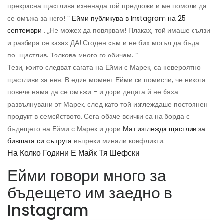
прекрасна щастлива изненада той предложи и ме помоли да
се омъжа за него! ”
Ейми публикува в Instagram на 25
септември
. „Не можех да повярвам! Плаках, той имаше сълзи
и разбира се казах ДА! Сгоден съм и не бих могъл да бъда
по-щастлив. Толкова много го обичам. “
Тези, които следват сагата на Ейми с Марек, са невероятно
щастливи за нея. В един момент Ейми си помисли, че никога
повече няма да се омъжи - и дори децата й не бяха
развълнувани от Марек, след като той изглеждаше постоянен
продукт в семейството. Сега обаче всички са на борда с
бъдещето на Ейми с Марек и дори
Мат изглежда щастлив за
бившата си съпруга
въпреки минали конфликти.
На Колко Години Е Майк Тя Шефски
Ейми говори много за
бъдещето им заедно в
Instagram