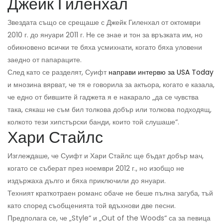
Джейк Гиленхал
Звездата също се срещаше с Джейк Гиленхал от октомври
2010 г. до януари 2011 г. Не се знае и тон за връзката им, но
обикновено всички те бяха усмихнати, когато бяха уловени
заедно от папараците.
След като се разделят, Суифт
направи интервю за USA Today
и мнозина вярват, че тя е говорила за актьора, когато е казала,
че едно от бившите й гаджета я е накарало „да се чувства
така, сякаш не съм бил толкова добър или толкова подходящ,
колкото тези хипстърски банди, които той слушаше“.
Хари Стайлс
Изглеждаше, че Суифт и Хари Стайлс ще бъдат добър мач,
когато се съберат през ноември 2012 г., но изобщо не
издържаха дълго и бяха приключили до януари.
Техният краткотраен романс обаче не беше пълна загуба, тъй
като според съобщенията той вдъхнови две песни.
Предполага се, че „Style“ и „Out of the Woods“ са за певица