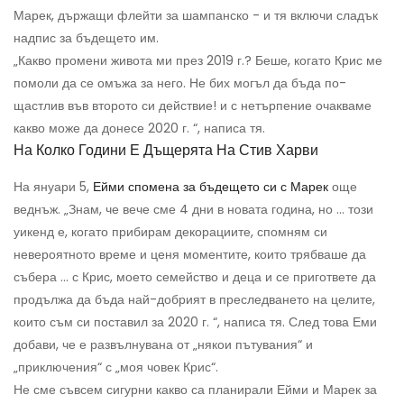
Марек, държащи флейти за шампанско - и тя включи сладък
надпис за бъдещето им.
„Какво промени живота ми през 2019 г.? Беше, когато Крис ме
помоли да се омъжа за него. Не бих могъл да бъда по-
щастлив във второто си действие! и с нетърпение очакваме
какво може да донесе 2020 г. “, написа тя.
На Колко Години Е Дъщерята На Стив Харви
На януари 5,
Ейми спомена за бъдещето си с Марек
още
веднъж. „Знам, че вече сме 4 дни в новата година, но ... този
уикенд е, когато прибирам декорациите, спомням си
невероятното време и ценя моментите, които трябваше да
събера ... с Крис, моето семейство и деца и се пригответе да
продължа да бъда най-добрият в преследването на целите,
които съм си поставил за 2020 г. “, написа тя. След това Еми
добави, че е развълнувана от „някои пътувания“ и
„приключения“ с „моя човек Крис“.
Не сме съвсем сигурни какво са планирали Ейми и Марек за