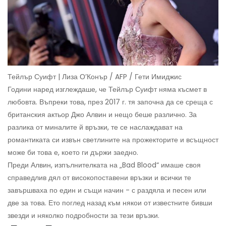
Тейлър Суифт | Лиза О’Конър / AFP / Гети Имиджис
Години наред изглеждаше, че Тейлър Суифт няма късмет в
любовта. Въпреки това, през 2017 г. тя започна да се среща с
британския актьор Джо Алвин и нещо беше различно. За
разлика от миналите й връзки, те се наслаждават на
романтиката си извън светлините на прожекторите и всъщност
може би това е, което ги държи заедно.
Преди Алвин, изпълнителката на „Bad Blood“ имаше своя
справедлив дял от високопоставени връзки и всички те
завършваха по един и същи начин - с раздяла и песен или
две за това. Ето поглед назад към някои от известните бивши
звезди и няколко подробности за тези връзки.