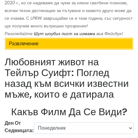
2020 г., но се надяваме да чуем за някои сватбени планове,
всички техни дестинации за пътуване и каквото друго може да
се очаква. С
LPBW
завръщайки се и тази година, със сигурност
ще получим много вътрешни прозрения!
Разгледайте
Шут шоубиз лист за измама
във Фейсбук!
Развлечение
Любовният живот на
Тейлър Суифт: Поглед
назад към всички известни
мъже, които е датирала
Какъв Филм Да Се Види?
Ден От
Седмицата: