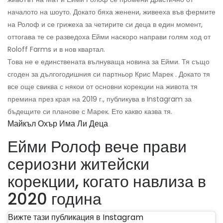
началото на шоуто. Докато бяха женени, живееха във фермите
на Ролоф и се грижеха за четирите си деца в един момент,
оттогава те се разведоха Ейми наскоро направи голям ход от
Roloff Farms и в нов квартал.
Това не е единствената вълнуваща новина за Ейми. Тя също
сгоден за дългогодишния си партньор Крис Марек . Докато тя
все още свиква с някои от основни корекции на живота тя
премина през края на 2019 г., публикува в Instagram за
бъдещите си планове с Марек. Ето какво казва тя.
Майкъл Охър Има Ли Деца
Ейми Ролоф вече прави
сериозни житейски
корекции, когато навлиза в
2020 година
Вижте тази публикация в Instagram