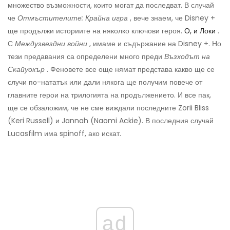
множество възможности, които могат да последват. В случай
че
Отмъстителите: Крайна игра
, вече знаем, че Disney +
ще продължи историите на няколко ключови героя.
О, и Локи
.
С
Междузвездни войни
, имаме и съдържание на Disney +. Но
тези предавания са определени много преди
Възходът на
Скайуокър
. Феновете все още нямат представа какво ще се
случи по-нататък или дали някога ще получим повече от
главните герои на трилогията на продължението. И все пак,
ще се обзаложим, че не сме виждали последните Zorii Bliss
(Keri Russell) и Jannah (Naomi Ackie). В последния случай
Lucasfilm има spinoff, ако искат.
ad