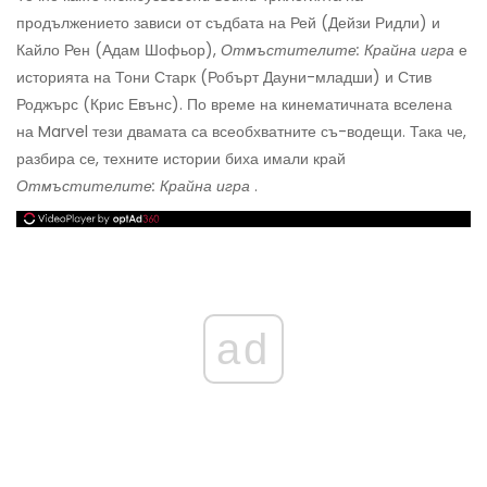
продължението зависи от съдбата на Рей (Дейзи Ридли) и
Кайло Рен (Адам Шофьор),
Отмъстителите: Крайна игра
е
историята на Тони Старк (Робърт Дауни-младши) и Стив
Роджърс (Крис Евънс). По време на кинематичната вселена
на Marvel тези двамата са всеобхватните съ-водещи. Така че,
разбира се, техните истории биха имали край
Отмъстителите: Крайна игра
.
ad