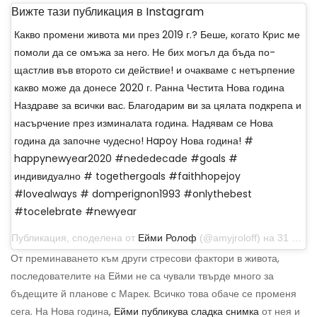
Вижте тази публикация в Instagram
Какво промени живота ми през 2019 г.? Беше, когато Крис ме
помоли да се омъжа за него. Не бих могъл да бъда по-
щастлив във второто си действие! и очакваме с нетърпение
какво може да донесе 2020 г. Ранна Честита Нова година
Наздраве за всички вас. Благодарим ви за цялата подкрепа и
насърчение през изминалата година. Надявам се Нова
година да започне чудесно! Hapoy Нова година! #
happynewyear2020 #nededecade #goals #
индивидуално # togethergoals #faithhopejoy
#lovealways # domperignon1993 #onlythebest
#tocelebrate #newyear
Публикация, споделена от
Ейми Ролоф
(@amyjroloff) на 31 декември 2019 г. в 18:56 ч. PST
От преминаването към други стресови фактори в живота,
последователите на Ейми не са чували твърде много за
бъдещите й планове с Марек. Всичко това обаче се променя
сега. На Нова година,
Ейми публикува сладка снимка
от нея и