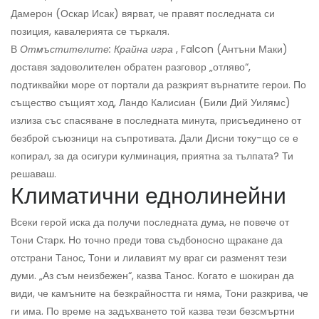
Дамерон (Оскар Исак) вярват, че правят последната си
позиция, кавалерията се търкаля.
В
Отмъстителите: Крайна игра
, Falcon (Антъни Маки)
доставя задоволителен обратен разговор „отляво“,
подтиквайки море от портали да разкрият върнатите герои. По
същество същият ход, Ландо Калисиан (Били Дий Уилямс)
излиза със спасяване в последната минута, присъединено от
безброй съюзници на съпротивата. Дали Дисни току-що се е
копирал, за да осигури кулминация, приятна за тълпата? Ти
решаваш.
Климатични еднолинейни
Всеки герой иска да получи последната дума, не повече от
Тони Старк. Но точно преди това съдбоносно щракане да
отстрани Танос, Тони и лилавият му враг си разменят тези
думи. „Аз съм неизбежен“, казва Танос. Когато е шокиран да
види, че камъните на безкрайността ги няма, Тони разкрива, че
ги има. По време на задъхването той казва тези безсмъртни