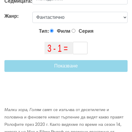
Седмицата:
Жанр:
Тип:
Филм
Серия
Показване
Малки хора, Голям свят
се излъчва от десетилетие и
половина и феновете нямат търпение да видят какво правят
Ролофите през 2020 г. Както видяхме по време на сезон 14,
животът на Мат и Ейми Ролоф се промени драстично от