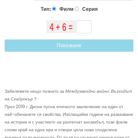
Тип:
Филм
Серия
Показване
Забележете нещо познато за
Междузвездни войни: Възходът
на Скайуокър
?
През 2019 г. Дисни пусна епичното заключение на един от
най-обичаните си свойства. Изплащайки години на разказване
на истории и с участието на разтегнат ансамбъл, този филм
сложи край на една ера и отвори цяла нова споделена
вселена от възможности. По пътя си студиото изнесе един от