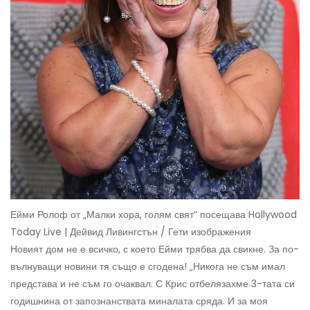
Ейми Ролоф от „Малки хора, голям свят“ посещава Hollywood
Today Live | Дейвид Ливингстън / Гети изображения
Новият дом не е всичко, с което Ейми трябва да свикне. За по-
вълнуващи новини тя също е сгодена! „Никога не съм имал
представа и не съм го очаквал. С Крис отбелязахме 3-тата си
годишнина от запознанствата миналата сряда. И за моя