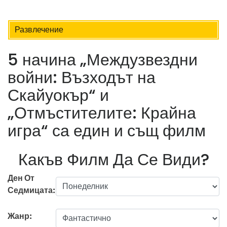
Развлечение
5 начина „Междузвездни
войни: Възходът на
Скайуокър“ и
„Отмъстителите: Крайна
игра“ са един и същ филм
Какъв Филм Да Се Види?
Ден От
Седмицата:
Жанр: