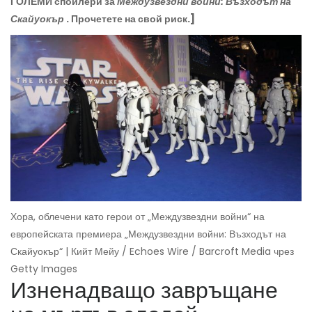
ГОЛЕМИ спойлери за
Междузвездни войни: Възходът на
Скайуокър
. Прочетете на свой риск.]
Хора, облечени като герои от „Междузвездни войни“ на
европейската премиера „Междузвездни войни: Възходът на
Скайуокър“ | Кийт Мейу / Echoes Wire / Barcroft Media чрез
Getty Images
Изненадващо завръщане