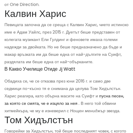
от One Direction.
Калвин Харис
Певицата започна да се среща с Калвин Харис, чието истинско
име е Адам Уайлс, през 2015 г. Дуетът беше представен от
колегата музикант Ели Гулдинг и феновете имаха големи
надежди за двойката. Но не беше предназначено да бъде и
макар връзката им да беше една от най-дългите на Суифт,
раздялата им беше една от най-обърканите.
В Какво Училище Отиде Jj Watt
Обадиха се, че се отказва през юни 2016 г. и само две
седмици по-късно тя е снимана да целува Том Хидълстън.
Харис реагира, като обърна масите на Суифт и
пусна песен,
за която се смята, че е изцяло за нея
.
В него той обвини
хитмейкъра, че му е изневерил с
Нощен мениджър
звезда.
Том Хидълстън
Говорейки за Хидълстън, той беше последният човек, с когото