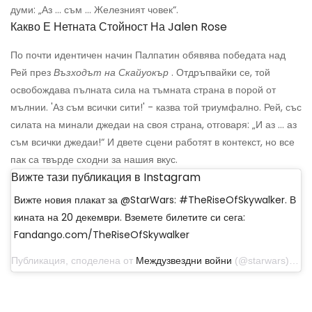
думи: „Аз ... съм ... Железният човек“.
Какво Е Нетната Стойност На Jalen Rose
По почти идентичен начин Палпатин обявява победата над
Рей през
Възходът на Скайуокър
. Отдръпвайки се, той
освобождава пълната сила на тъмната страна в порой от
мълнии. 'Аз съм всички сити!' - казва той триумфално. Рей, със
силата на минали джедаи на своя страна, отговаря: „И аз ... аз
съм всички джедаи!“ И двете сцени работят в контекст, но все
пак са твърде сходни за нашия вкус.
Вижте тази публикация в Instagram
Вижте новия плакат за @StarWars: #TheRiseOfSkywalker. В
кината на 20 декември. Вземете билетите си сега:
Fandango.com/TheRiseOfSkywalker
Публикация, споделена от
Междузвездни войни
(@starwars) на 21 октомври 2019 г. в 18:59 ч. PDT