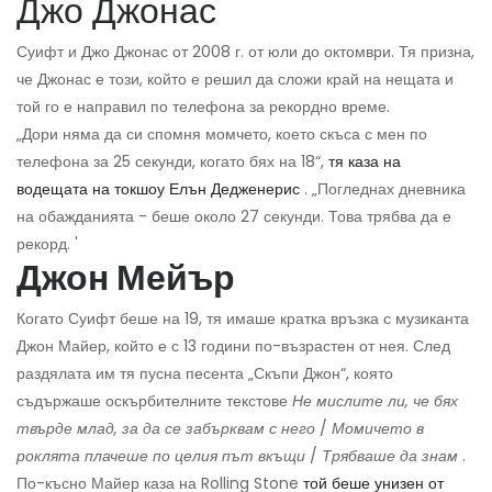
Джо Джонас
Суифт и Джо Джонас от 2008 г. от юли до октомври. Тя призна,
че Джонас е този, който е решил да сложи край на нещата и
той го е направил по телефона за рекордно време.
„Дори няма да си спомня момчето, което скъса с мен по
телефона за 25 секунди, когато бях на 18“,
тя каза на
водещата на токшоу Елън Дедженерис
. „Погледнах дневника
на обажданията - беше около 27 секунди. Това трябва да е
рекорд. '
Джон Мейър
Когато Суифт беше на 19, тя имаше кратка връзка с музиканта
Джон Майер, който е с 13 години по-възрастен от нея. След
раздялата им тя пусна песента „Скъпи Джон“, която
съдържаше оскърбителните текстове
Не мислите ли, че бях
твърде млад, за да се забърквам с него
/
Момичето в
роклята плачеше по целия път вкъщи
/
Трябваше да знам
.
По-късно Майер каза на Rolling Stone
той беше унизен от