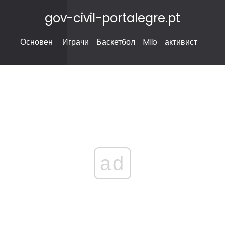
gov-civil-portalegre.pt
Основен
Играчи
Баскетбол
Mlb
активист
ad