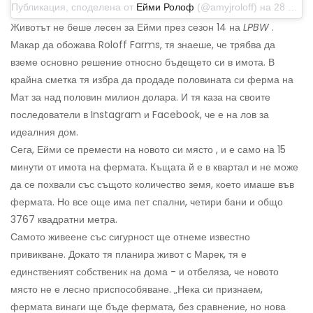
Публикация, споделена от
Ейми Ролоф
(@amyjroloff) на 28 декември 2019 г. в 9:48 ч. PST
Животът не беше лесен за Ейми през сезон 14 на
LPBW
.
Макар да обожава Roloff Farms, тя знаеше, че трябва да
вземе основно решение относно бъдещето си в имота. В
крайна сметка тя избра да продаде половината си ферма на
Мат за над половин милион долара. И тя каза на своите
последователи в Instagram и Facebook, че е на лов за
идеалния дом.
Сега, Ейми се премести на новото си място , и е само на 15
минути от имота на фермата. Къщата й е в квартал и не може
да се похвали със същото количество земя, което имаше във
фермата. Но все още има пет спални, четири бани и общо
3767 квадратни метра.
Самото живеене със сигурност ще отнеме известно
привикване. Докато тя планира живот с Марек, тя е
единственият собственик на дома - и отбеляза, че новото
място не е лесно приспособяване. „Нека си признаем,
фермата винаги ще бъде фермата, без сравнение, но нова