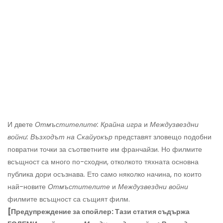
И двете
Отмъстителите: Крайна игра
и
Междузвездни
войни: Възходът на Скайуокър
представят зловещо подобни
повратни точки за съответните им франчайзи. Но филмите
всъщност са много по-сходни, отколкото тяхната основна
публика дори осъзнава. Ето само няколко начина, по които
най-новите
Отмъстителите
и
Междузвездни войни
филмите всъщност са същият филм.
[Предупреждение за спойлер: Тази статия съдържа