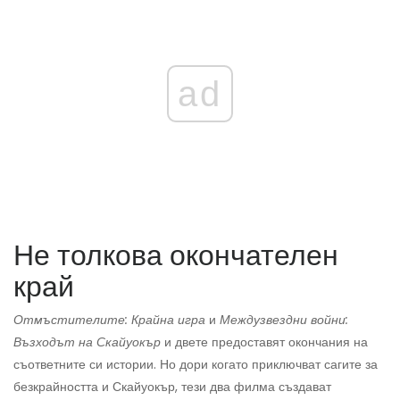
ad
Не толкова окончателен
край
Отмъстителите: Крайна игра
и
Междузвездни войни:
Възходът на Скайуокър
и двете предоставят окончания на
съответните си истории. Но дори когато приключват сагите за
безкрайността и Скайуокър, тези два филма създават