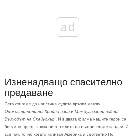
ad
Изненадващо спасително
предаване
Сега стигаме до наистина лудите връзки между
Отмъстителите: Крайна игра
и
Междузвездни войни:
Възходът на Скайуокър
. И в двата филма нашите герои са
безумно превъзхождани от силите на възкресените злодеи. И
все пак, точно когато капитан Америка и съответно По