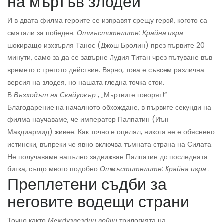
на мъртъв злодей
И в двата филма героите се изправят срещу герой, когото са
смятали за победен.
Отмъстителите: Крайна игра
шокиращо изхвърля Танос (Джош Бролин) през първите 20
минути, само за да се завърне Лудия Титан чрез пътуване във
времето с третото действие. Вярно, това е съвсем различна
версия на злодея, но нашата гледна точка стои.
В
Възходът на Скайуокър
, „Мъртвите говорят!“
Благодарение на началното обхождане, в първите секунди на
филма научаваме, че император Палпатин (Иън
Макдиармид) живее. Как точно е оцелял, никога не е обяснено
истински, въпреки че явно включва тъмната страна на Силата.
Не получаваме напълно задвижван Палпатин до последната
битка, също много подобно
Отмъстителите: Крайна игра
.
Преплетени съдби за
неговите водещи страни
Точно както
Междузвездни войни
трилогията на