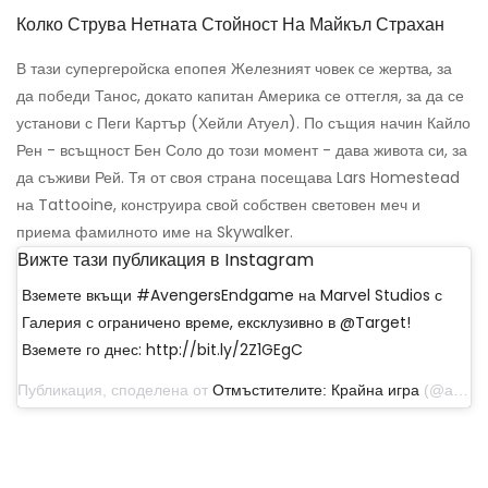
Колко Струва Нетната Стойност На Майкъл Страхан
В тази супергеройска епопея Железният човек се жертва, за
да победи Танос, докато капитан Америка се оттегля, за да се
установи с Пеги Картър (Хейли Атуел). По същия начин Кайло
Рен - всъщност Бен Соло до този момент - дава живота си, за
да съживи Рей. Тя от своя страна посещава Lars Homestead
на Tattooine, конструира свой собствен световен меч и
приема фамилното име на Skywalker.
Вижте тази публикация в Instagram
Вземете вкъщи #AvengersEndgame на Marvel Studios с
Галерия с ограничено време, ексклузивно в @Target!
Вземете го днес: http://bit.ly/2Z1GEgC
Публикация, споделена от
Отмъстителите: Крайна игра
(@avengers) на 16 август 2019 г. в 14:59 ч. PDT