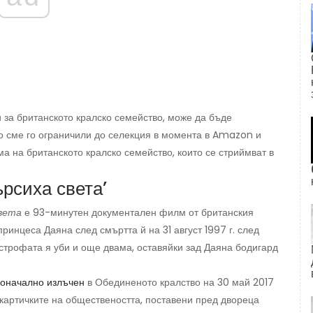
 за британското кралско семейство, може да бъде
о сме го ограничили до селекция в момента в Amazon и
ма на британското кралско семейство, които се стриймват в
ърсиха света’
света
е 93-минутен документален филм от британския
ринцеса Даяна след смъртта й на 31 август 1997 г. след
строфата я уби и още двама, оставяйки зад Даяна бодигард
оначално излъчен
в Обединеното кралство на 30 май 2017
 картичките на обществеността, поставени пред двореца