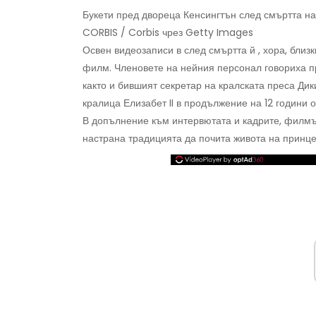
Букети пред двореца Кенсингтън след смъртта на
CORBIS / Corbis чрез Getty Images
Освен видеозаписи в след смъртта й , хора, бли
филм. Членовете на нейния персонал говориха п
както и бившият секретар на кралската преса Дик
кралица Елизабет II в продължение на 12 години о
В допълнение към интервютата и кадрите, филмът
настрана традицията да почита живота на принце