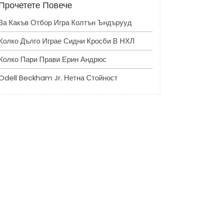
Прочетете Повече
За Какъв Отбор Игра Колтън Ъндърууд
Колко Дълго Играе Сидни Кросби В НХЛ
Колко Пари Прави Ерин Андрюс
Odell Beckham Jr. Нетна Стойност