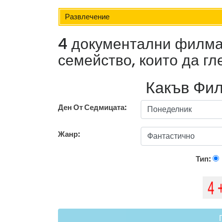
Развлечение
4 документални филма 
семейство, които да гл
Какъв Фил
Ден От Седмицата:
Жанр:
Тип: