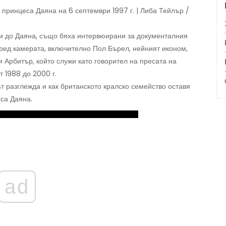
 принцеса Даяна на 6 септември 1997 г. | Либа Тейлър /
зки до Даяна, също бяха интервюирани за документалния
ред камерата, включително Пол Бърел, нейният иконом,
и Арбитър, който служи като говорител на пресата на
т 1988 до 2000 г.
 разглежда и как британското кралско семейство оставя
са Даяна.
ad