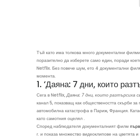
Тъй като има толкова много документални филми
поразително да изберете само един, поради коет
Netflix. Без повече шум, ето 4 документални фил
момента.
1. ‘Даяна: 7 дни, които разт
Сега в Netflix,
Даяна: 7 дни, които разтърсиха 
канал 5, показващ как обществеността скърби за п
автомобилна катастрофа в Париж, Франция. Ката
като самотния оцелял .
Според наблюдателя документалният филм
първ
г. и показа множество видеоклипове на цветята и