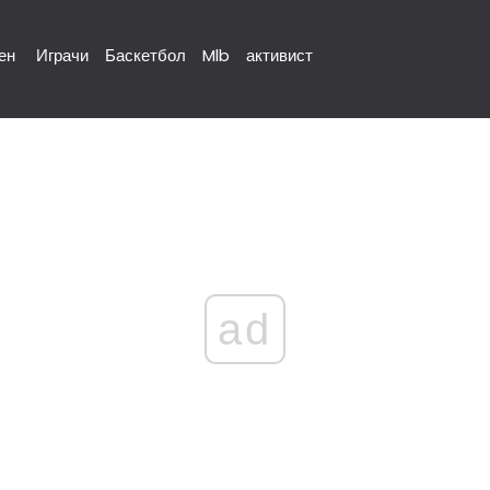
ен
Играчи
Баскетбол
Mlb
активист
ad