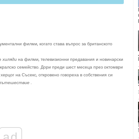
ументални филми, когато става въпрос за британското
не
хиляди
на филми, телевизионни предавания и новинарски
 кралско семейство. Дори преди шест месеца през октомври
 херцог на Съсекс, откровено говореха в собствения си
о пътешествие
.
ad