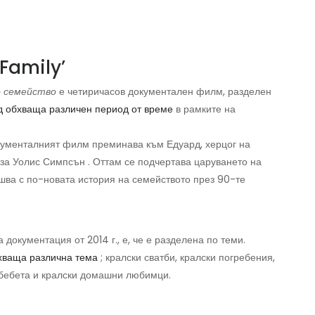
 Family’
о семейство
е четиричасов документален филм, разделен
д обхваща различен период от време
в рамките на
окументалният филм преминава към Едуард, херцог на
и за Уолис Симпсън . Оттам се подчертава царуването на
шва с по-новата история на семейството през 90-те
 документация от 2014 г., е, че е разделена по теми.
хваща различна тема
; кралски сватби, кралски погребения,
 бебета и кралски домашни любимци.