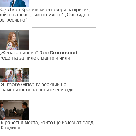
Как Джон Красински отговори на критик,
който нарече „Тихото място“ „Очевидно
регресивно“
„Жената пионер“ Ree Drummond
Рецепта за пиле с манго и чили
‘Gilmore Girls’: 12 реакции на
знаменитости на новите епизоди
15 работни места, които ще изчезнат след
10 години