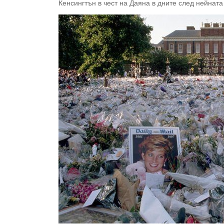
Кенсингтън в чест на Даяна в дните след нейната