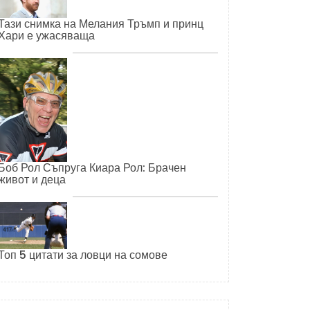
Тази снимка на Мелания Тръмп и принц
Хари е ужасяваща
Боб Рол Съпруга Киара Рол: Брачен
живот и деца
Топ 5 цитати за ловци на сомове