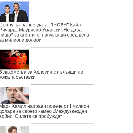
Съпругът на звездата „RHOBH“ Кайл
Ричардс Маурисио Умански „Не дава
нищо“ за агентите, напускащи сред дела
за милиони долари
6 лакомства за Хелоуин с пълзящи по
кожата съставки
Марк Хамил направи повече от 1 милион
долара за своето камео „Междузвездни
войни: Силата се пробужда“