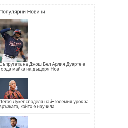
Популярни Новини
Съпругата на Джош Бел Арлия Дуарте е
горда майка на дъщеря Ноа
Летоя Лукет споделя най-големия урок за
връзката, който е научила