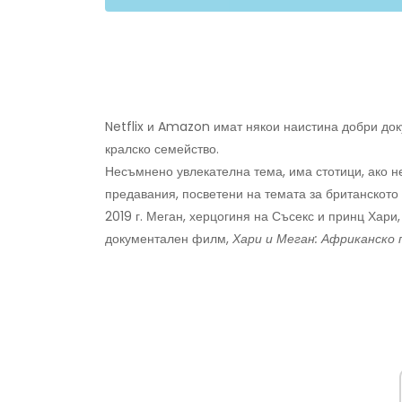
Netflix и Amazon имат някои наистина добри док
кралско семейство.
Несъмнено увлекателна тема, има стотици, ако 
предавания, посветени на темата за британското
2019 г. Меган, херцогиня на Съсекс и принц Хари,
документален филм,
Хари и Меган: Африканск