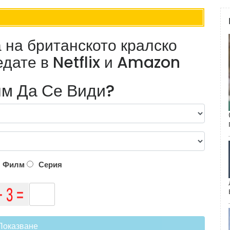
на британското кралско
едате в Netflix и Amazon
м Да Се Види?
Филм
Серия
Показване