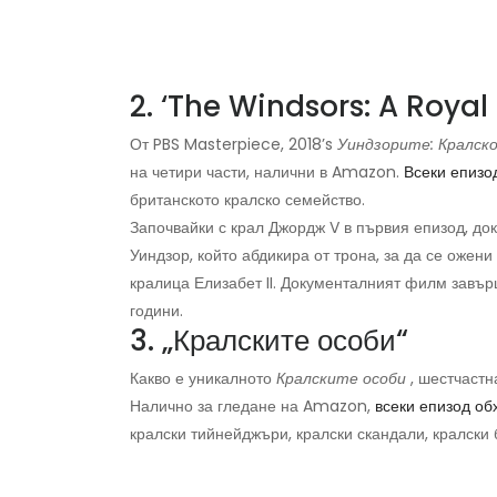
2. ‘The Windsors: A Royal
От PBS Masterpiece, 2018’s
Уиндзорите: Кралск
на четири части, налични в Amazon.
Всеки епизо
британското кралско семейство.
Започвайки с крал Джордж V в първия епизод, д
Уиндзор, който абдикира от трона, за да се ожен
кралица Елизабет II. Документалният филм завър
години.
3. „Кралските особи“
Какво е уникалното
Кралските особи
, шестчастна
Налично за гледане на Amazon,
всеки епизод об
кралски тийнейджъри, кралски скандали, кралски