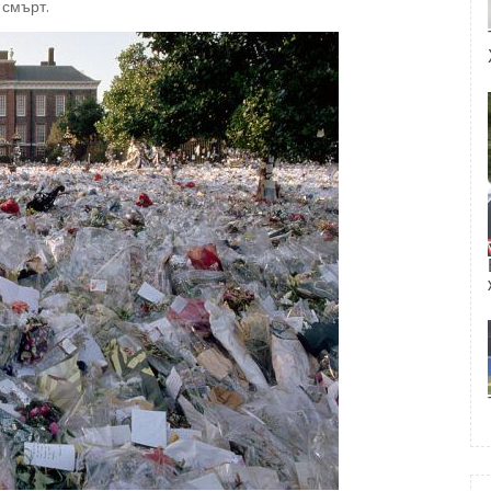
 смърт.