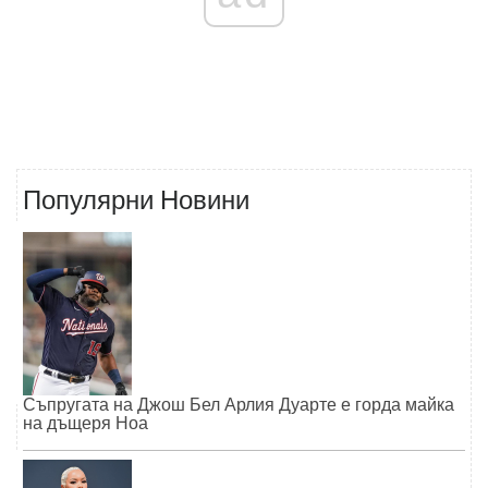
Популярни Новини
Съпругата на Джош Бел Арлия Дуарте е горда майка
на дъщеря Ноа