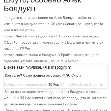
Болдуин
Фей дава много признание на Алек Болдуин, който играе
изпълнителния директор на GE Джак Донаги, за шоуто, което
има някакъв успех.
Когато Фей се присъедини към О’Брайън в неговия подкаст,
О’Брайън говори за снимачни сцени с Болдуин в кратките си
камеи на
30 Рок
.
Когато снимал сцена с Болдуин, О’Брайън казал, че ще се
отдалечи „от това мислене:„ Аз не съм актьор “.
Вижте тази публикация в Instagram
Кои са те? Само грешни отговори. # 30 Скала
Публикация, споделена от
30 Рок
(@ nbc30rock) на 24 септември 2019 г. в 12:32 ч. PDT
'Всеки ден от седемте ми години с Алек Болдуин', отговори
Фей. The
30 Рок
showrunner каза, че поредицата не би могла
да отиде никъде, без да е прикачен Болдуин.
'Слава богу, че имахме Алек', каза тя. „Ако нямахме Алек“, каза