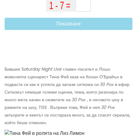
Показване
Бившия
Saturday Night Live
главен писател и
Лоши
момичета
сценарист Тина Фей каза на Конан О’Брайън в
подкаста си как е успяла да запази ситкома си
30 Рок
в ефир.
Ситкомът нямаше големи оценки, тема, която резонира по
много мета начин в сюжетите на
30 Рок
, и неговото шоу в
рамките на шоу,
TGS
. Въпреки това, Фей и нея
30 Рок
актьорите и екипът се постараха много, за да спасят сериала,
който беше отменен.