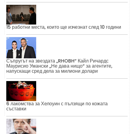
15 работни места, които ще изчезнат след 10 години
Съпругът на звездата „RHOBH“ Кайл Ричардс
Маурисио Умански „Не дава нищо“ за агентите,
напускащи сред дела за милиони долари
6 лакомства за Хелоуин с пълзящи по кожата
съставки