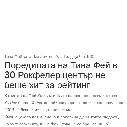
Тина Фей като Лиз Лимон | Али Голдщайн / NBC
Поредицата на Тина Фей в
30 Рокфелер център не
беше хит за рейтинг
В книгата на Фей
Bossypants
, тя на шега се похвали с това
30 Рок
беше „102-рото най-популярно телевизионно шоу през
2006 г.“ Ясно е, че шоуто не е скъпо.
Имаше „около пет милиона и половина души, които гледаха“,
но за телевизията, пише Фей, „това не се брои за нищо“.