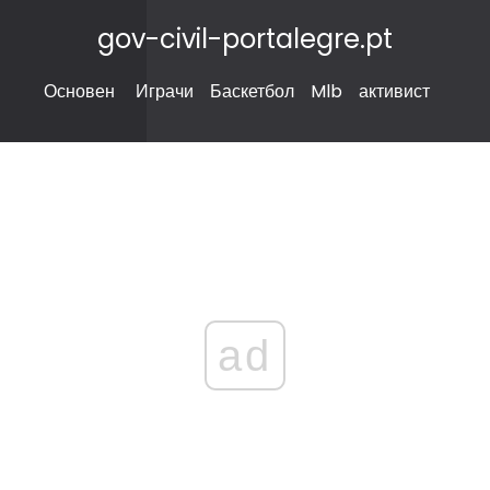
gov-civil-portalegre.pt
Основен
Играчи
Баскетбол
Mlb
активист
ad