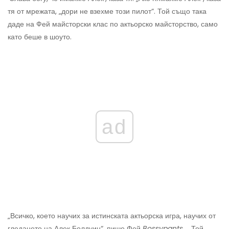
тя от мрежата, „дори не взехме този пилот“. Той също така
даде на Фей майсторски клас по актьорско майсторство, само
като беше в шоуто.
ad
„Всичко, което научих за истинската актьорска игра, научих от
гледането на Алек Болдуин“, пише Фей
Bossypants
. „Той