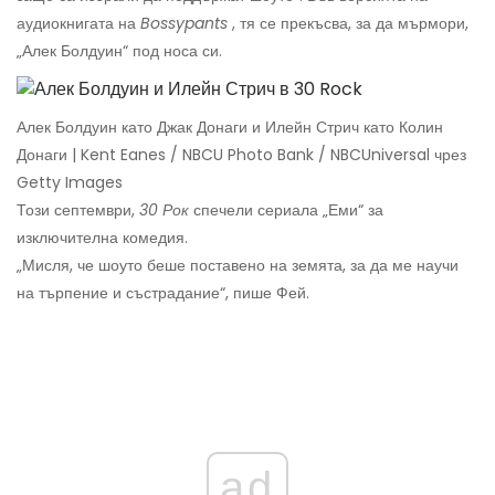
аудиокнигата на
Bossypants
, тя се прекъсва, за да мърмори,
„Алек Болдуин“ под носа си.
Алек Болдуин като Джак Донаги и Илейн Стрич като Колин
Донаги | Kent Eanes / NBCU Photo Bank / NBCUniversal чрез
Getty Images
Този септември,
30 Рок
спечели сериала „Еми“ за
изключителна комедия.
„Мисля, че шоуто беше поставено на земята, за да ме научи
на търпение и състрадание“, пише Фей.
ad