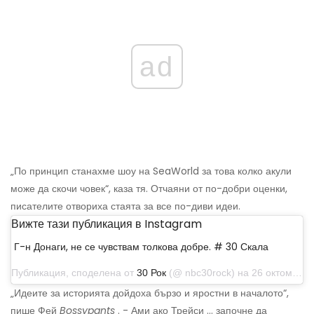
ad
„По принцип станахме шоу на SeaWorld за това колко акули
може да скочи човек“, каза тя. Отчаяни от по-добри оценки,
писателите отвориха стаята за все по-диви идеи.
Вижте тази публикация в Instagram
Г-н Донаги, не се чувствам толкова добре. # 30 Скала
Публикация, споделена от
30 Рок
(@ nbc30rock) на 26 октомври 2019 г. в 7:00 ч. PDT
„Идеите за историята дойдоха бързо и яростни в началото“,
пише Фей
Bossypants
. - Ами ако Трейси ... започне да