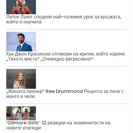
Летоя Лукет споделя най-големия урок за връзката,
който е научила
Как Джон Красински отговори на критик, който нарече
„Тихото място“ „Очевидно регресивно“
„Жената пионер“ Ree Drummond Рецепта за пиле с
манго и чили
‘Gilmore Girls’: 12 реакции на знаменитости на
новите епизоди