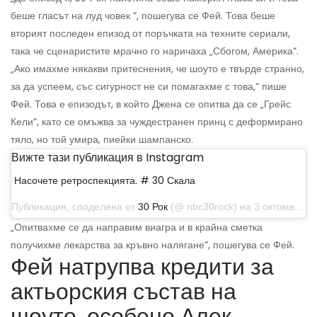
беше гласът на луд човек “, пошегува се Фей. Това беше
вторият последен епизод от поръчката на техните сериали,
така че сценаристите мрачно го наричаха „Сбогом, Америка“.
„Ако имахме някакви притеснения, че шоуто е твърде странно,
за да успеем, със сигурност не си помагахме с това,“ пише
Фей. Това е епизодът, в който Джена се опитва да се „Грейс
Кели“, като се омъжва за чуждестранен принц с деформирано
тяло, но той умира, пиейки шампанско.
Вижте тази публикация в Instagram
Насочете ретроспекцията. # 30 Скала
Публикация, споделена от
30 Рок
(@ nbc30rock) на 3 октомври 2019 г. в 7:00 ч. PDT
„Опитвахме се да направим виагра и в крайна сметка
получихме лекарства за кръвно налягане“, пошегува се Фей.
Фей натрупва кредити за
актьорския състав на
шоуто, особено Алек