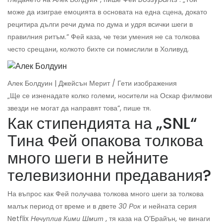
може да изиграе емоцията в основата на една сцена, докато
рецитира дълги речи дума по дума и удря всички шеги в
правилния ритъм.“ Фей каза, че тези умения не са толкова
често срещани, колкото бихте си помислили в Холивуд.
Алек Болдуин | Джейсън Мерит / Гети изображения
„Ще се изненадате колко големи, носители на Оскар филмови
звезди не могат да направят това“, пише тя.
Как стипендията на „SNL“
Тина Фей опакова толкова
много шеги в нейните
телевизионни предавания?
На въпрос как Фей получава толкова много шеги за толкова
малък период от време и в двете
30 Рок
и нейната серия
Netflix
Нечуплив Кими Шмит
, тя каза на О’Брайън, че винаги