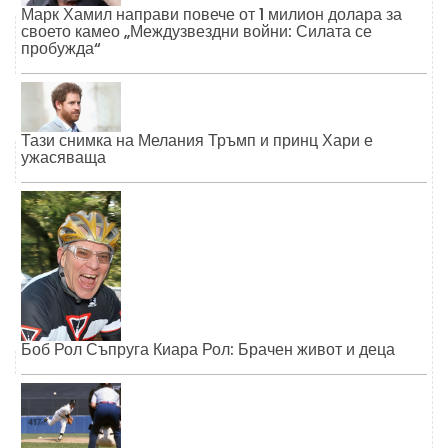
Марк Хамил направи повече от 1 милион долара за
своето камео „Междузвездни войни: Силата се
пробужда“
Тази снимка на Мелания Тръмп и принц Хари е
ужасяваща
Боб Рол Съпруга Киара Рол: Брачен живот и деца