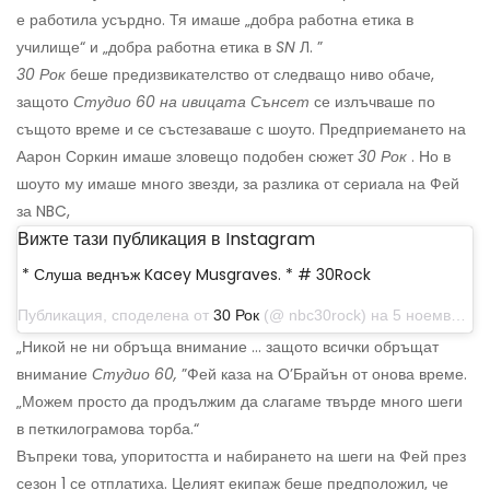
е работила усърдно. Тя имаше „добра работна етика в
училище“ и „добра работна етика в
SN
Л. ”
30 Рок
беше предизвикателство от следващо ниво обаче,
защото
Студио 60 на ивицата Сънсет
се излъчваше по
същото време и се състезаваше с шоуто. Предприемането на
Аарон Соркин имаше зловещо подобен сюжет
30 Рок
. Но в
шоуто му имаше много звезди, за разлика от сериала на Фей
за NBC,
Вижте тази публикация в Instagram
* Слуша веднъж Kacey Musgraves. * # 30Rock
Публикация, споделена от
30 Рок
(@ nbc30rock) на 5 ноември 2019 г. в 6:00 ч. PST
„Никой не ни обръща внимание ... защото всички обръщат
внимание
Студио 60,
”Фей каза на О’Брайън от онова време.
„Можем просто да продължим да слагаме твърде много шеги
в петкилограмова торба.“
Въпреки това, упоритостта и набирането на шеги на Фей през
сезон 1 се отплатиха. Целият екипаж беше предположил, че