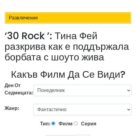
Развлечение
‘30 Rock ’: Тина Фей
разкрива как е поддържала
борбата с шоуто жива
Какъв Филм Да Се Види?
Ден От
Седмицата:
Жанр:
Тип:
Филм
Серия