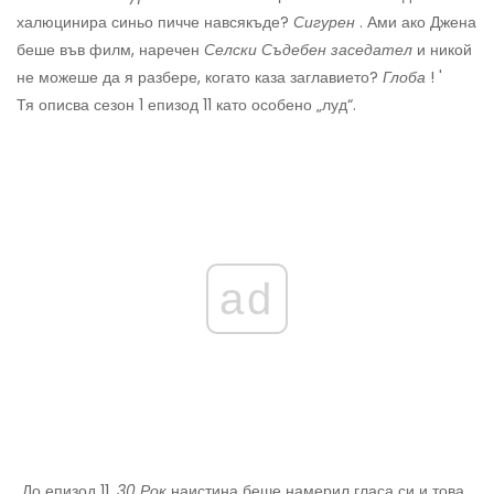
халюцинира синьо пичче навсякъде?
Сигурен
. Ами ако Джена
беше във филм, наречен
Селски
Съдебен заседател
и никой
не можеше да я разбере, когато каза заглавието?
Глоба
! '
Тя описва сезон 1 епизод 11 като особено „луд“.
ad
„До епизод 11,
30 Рок
наистина беше намерил гласа си и това