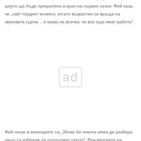
шоуто ще бъде прекратено в края на първия сезон. Фей каза,
че „най-гордият момент, когато възрастен се връща на
звуковата сцена ... и казва на всички, че все още имат работа“.
ad
Фей пише в мемоарите си, „Може би никога няма да разбера
защо са избрали да поддържат шоуто“. Във версията на