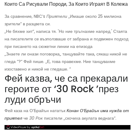
Които Са Рисували Породи, За Които Играят В Колежа
За сравнение, NBC’s
Приятели
„Имаше около 25 милиона
зрители“ в разцвета си.
„Не бяхме хит“, написа тя. 'Но ние тръгнахме напред.' Стаята
на писателите се възползваше от забрана и подвижен подход
при писането на сюжетни линии на епизода
„Знаете ли онази поговорка„ танцувайте така, сякаш никой не
гледа “?“ Фей пише. „Е, това правехме. Ние танцувахме
изоставено и никой не гледаше. “
Фей казва, че са прекарали
героите от ‘30 Rock ’през
луди обръчи
Фей каза на О’Брайън нататък
Конан О’Брайън има нужда от
приятел
че
30 Рок
писатели „скочиха акулата веднага“.