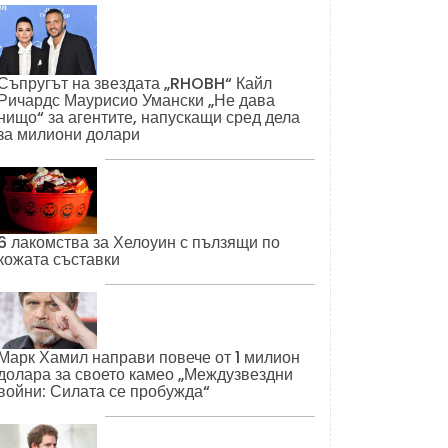
Съпругът на звездата „RHOBH“ Кайл
Ричардс Маурисио Умански „Не дава
нищо“ за агентите, напускащи сред дела
за милиони долари
6 лакомства за Хелоуин с пълзящи по
кожата съставки
Марк Хамил направи повече от 1 милион
долара за своето камео „Междузвездни
войни: Силата се пробужда“