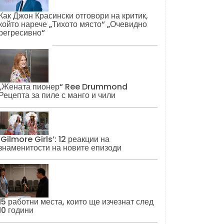
Как Джон Красински отговори на критик,
който нарече „Тихото място“ „Очевидно
регресивно“
„Жената пионер“ Ree Drummond
Рецепта за пиле с манго и чили
‘Gilmore Girls’: 12 реакции на
знаменитости на новите епизоди
15 работни места, които ще изчезнат след
10 години