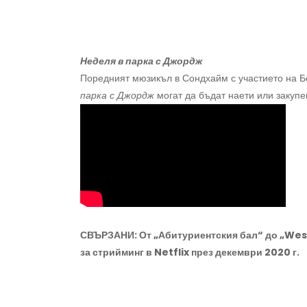
Неделя в парка с Джордж
Поредният мюзикъл в Сондхайм с участието на Б
парка с Джордж
могат да бъдат наети или закупе
СВЪРЗАНИ: От „Абитуриентския бал“ до „West
за стрийминг в Netflix през декември 2020 г.