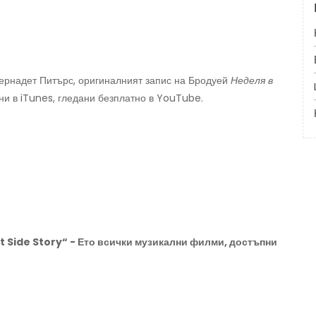
ернадет Питърс, оригиналният запис на Бродуей
Неделя в
ни в iTunes, гледани безплатно в YouTube.
 Side Story“ - Ето всички музикални филми, достъпни