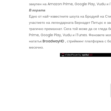
закупен на Amazon Prime, Google Play, Vudu и 
В гората
Едно от най-известните шоута на Бродуей на Ст
участието на легендарната Бернадет Питърс е зас
трагично премахнат. Сега той може да се гледа 
Prime, Google Play, Vudu и iTunes. Феновете мо
нататък
BroadwayHD
, стрийминг платформа с бог
месечно.