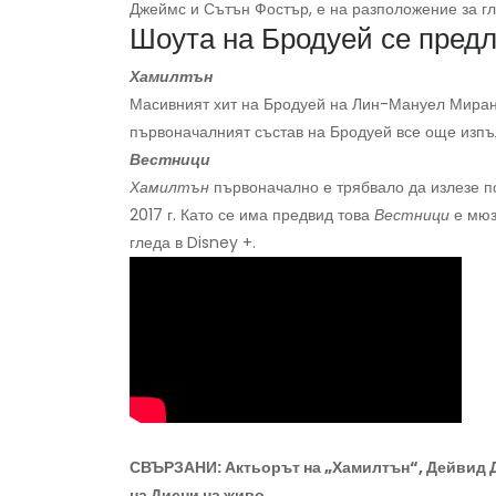
Джеймс и Сътън Фостър, е на разположение за гле
Шоута на Бродуей се предл
Хамилтън
Масивният хит на Бродуей на Лин-Мануел Миранда
първоначалният състав на Бродуей все още изпъл
Вестници
Хамилтън
първоначално е трябвало да излезе по
2017 г. Като се има предвид това
Вестници
е мюз
гледа в Disney +.
СВЪРЗАНИ: Актьорът на „Хамилтън“, Дейвид Ди
на Дисни на живо