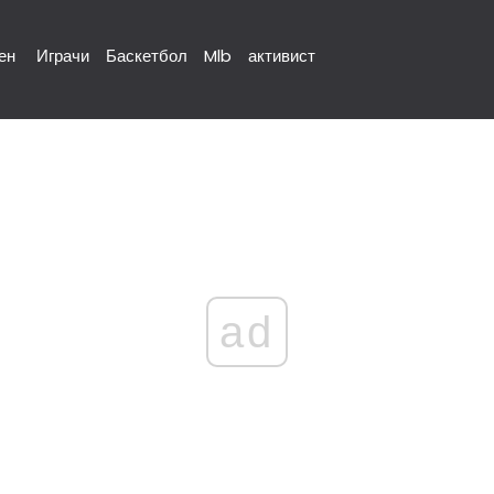
ен
Играчи
Баскетбол
Mlb
активист
ad