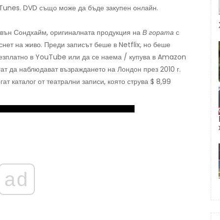
iTunes. DVD също може да бъде закупен онлайн.
ивън Сондхайм, оригиналната продукция на
В гората
с
нет на живо. Преди записът беше в Netflix, но беше
безплатно в YouTube или да се наема / купува в Amazon
гат да наблюдават възраждането на Лондон през 2010 г.
ат каталог от театрални записи, която струва $ 8,99
ad