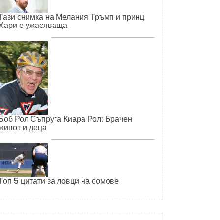
Тази снимка на Мелания Тръмп и принц
Хари е ужасяваща
Боб Рол Съпруга Киара Рол: Брачен
живот и деца
Топ 5 цитати за ловци на сомове