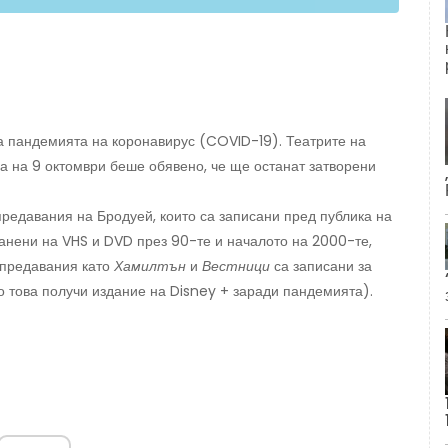
а пандемията на коронавирус (COVID-19). Театрите на
 а на 9 октомври беше обявено, че ще останат затворени
редавания на Бродуей, които са записани пред публика на
анени на VHS и DVD през 90-те и началото на 2000-те,
 предавания като
Хамилтън
и
Вестници
са записани за
 това получи издание на Disney + заради пандемията).