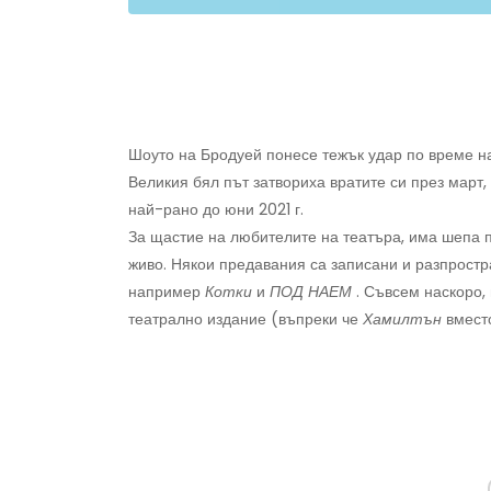
Шоуто на Бродуей понесе тежък удар по време н
Великия бял път затвориха вратите си през март,
най-рано до юни 2021 г.
За щастие на любителите на театъра, има шепа п
живо. Някои предавания са записани и разпростр
например
Котки
и
ПОД НАЕМ
. Съвсем наскоро,
театрално издание (въпреки че
Хамилтън
вместо