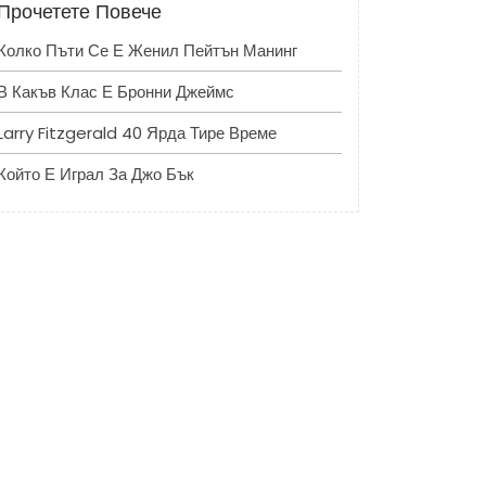
Прочетете Повече
Колко Пъти Се Е Женил Пейтън Манинг
В Какъв Клас Е Бронни Джеймс
Larry Fitzgerald 40 Ярда Тире Време
Който Е Играл За Джо Бък