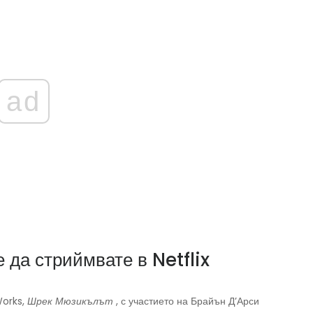
ad
 да стриймвате в Netflix
Works,
Шрек Мюзикълът
, с участието на Брайън Д’Арси