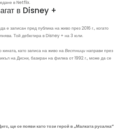
дане в Netflix.
агат в Disney +
 е записан пред публика на живо през 2016 г., когато
нява. Той дебютира в Disney + на 3 юли.
 кината, като записа на живо на
Вестници
направи през
икъл на Дисни, базиран на филма от 1992 г., може да се
гс, ще се появи като този герой в „Малката русалка“