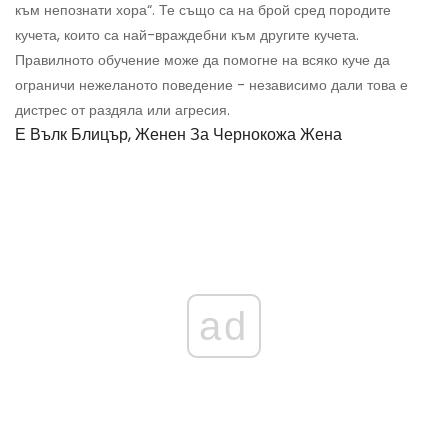
към непознати хора“. Те също са на брой сред породите
кучета, които са най-враждебни към другите кучета.
Правилното обучение може да помогне на всяко куче да
ограничи нежеланото поведение - независимо дали това е
дистрес от раздяла или агресия.
Е Вълк Блицър, Женен За Чернокожа Жена
ad