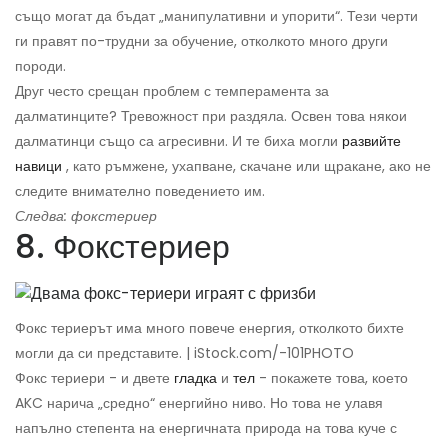
също могат да бъдат „манипулативни и упорити“. Тези черти
ги правят по-трудни за обучение, отколкото много други
породи.
Друг често срещан проблем с темперамента за
далматинците? Тревожност при раздяла. Освен това някои
далматинци също са агресивни. И те биха могли
развийте
навици
, като ръмжене, ухапване, скачане или щракане, ако не
следите внимателно поведението им.
Следва: фокстериер
8. Фокстериер
Фокс териерът има много повече енергия, отколкото бихте
могли да си представите. | iStock.com/-101PHOTO
Фокс териери - и двете
гладка
и
тел
- покажете това, което
AKC нарича „средно“ енергийно ниво. Но това не улавя
напълно степента на енергичната природа на това куче с