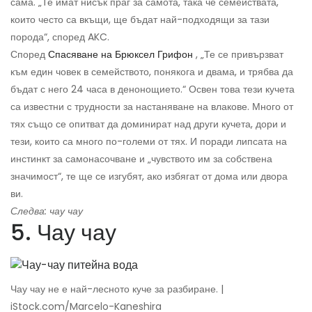
сама. „Те имат нисък праг за самота, така че семействата,
които често са вкъщи, ще бъдат най-подходящи за тази
порода“, според AKC.
Според
Спасяване на Брюксел Грифон
, „Те се привързват
към един човек в семейството, понякога и двама, и трябва да
бъдат с него 24 часа в денонощието.“ Освен това тези кучета
са известни с трудности за настаняване на влакове. Много от
тях също се опитват да доминират над други кучета, дори и
тези, които са много по-големи от тях. И поради липсата на
инстинкт за самонасочване и „чувството им за собствена
значимост“, те ще се изгубят, ако избягат от дома или двора
ви.
Следва: чау чау
5. Чау чау
Чау чау не е най-лесното куче за разбиране. |
iStock.com/Marcelo-Kaneshira