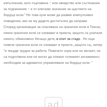
изпълнение, като пъргавина - или овчарство или състезание
за подчинение - е от ключово значение за щастието на
бордър коли.“ Но това куче може да развие компулсивно
поведение, ако не му дадете достатъчно да направи.
Според организация за спасяване на гранични коли в Тексас,
някои гранични коли се озовават в приюта, защото са ухапали
някого, обикновено бягащо дете,
в опит за стадо
. Но още
повече гранични коли се озовават в приюта „защото са„ хипер
“и твърде трудни за работа. Повечето хора или не желаят, не
са подготвени или не могат да поемат големият ангажимент,
необходим за адекватно упражняване на бордър коли. “
ad