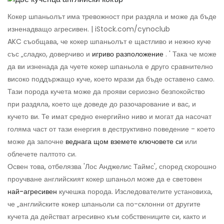
Кокер шпаньолът има тревожност при раздяла и може да бъде
изненадващо агресивен. | iStock.com/cynoclub
AKC съобщава, че кокер шпаньолът е щастливо и нежно куче
със „сладко, доверчиво и
игриво разположение
. ' Така че може
да ви изненада да чуете кокер шпаньола е друго сравнително
високо поддържащо куче, което мрази да бъде оставено само.
Тази порода кучета може да прояви сериозно безпокойство
при раздяла, което ще доведе до разочарование и вас, и
кучето ви. Те имат средно енергийно ниво и могат да насочат
голяма част от тази енергия в деструктивно поведение - което
може да започне
веднага щом вземете ключовете си
или
облечете палтото си.
Освен това, отбелязва 'Лос Анджелис Таймс', според скорошно
проучване английският кокер шпаньол може да е световен
най-агресивен
кучешка порода. Изследователите установиха,
че „английските кокер шпаньоли са по-склонни от другите
кучета да действат агресивно към собствениците си, както и