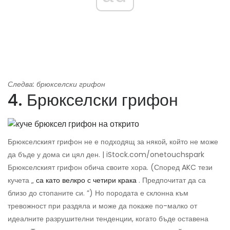
Следва: брюкселски грифон
4. Брюкселски грифон
Брюкселският грифон не е подходящ за някой, който не може
да бъде у дома си цял ден. | iStock.com/onetouchspark
Брюкселският грифон обича своите хора. (Според AKC тези
кучета „
са като велкро с четири крака
. Предпочитат да са
близо до стопаните си. ”) Но породата е склонна към
тревожност при раздяла и може да покаже по-малко от
идеалните разрушителни тенденции, когато бъде оставена