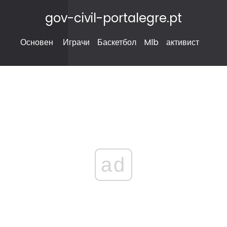
gov-civil-portalegre.pt
Основен
Играчи
Баскетбол
Mlb
активист
ad