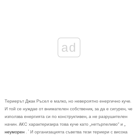
ad
Териерът Джак Ръсел е малко, но невероятно енергично куче.
И той се нуждае от внимателен собственик, за да е сигурен, че
използва енергията си по конструктивен, а не разрушителен
начин. AKC характеризира това куче като „нетърпеливо“ и „
неуморен
. ' И организацията съветва тези териери с висока