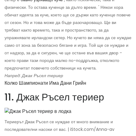
физически. То остава кученце за дълго време. ' Някои хора
обичат идеята за куче, което ще се държи като кученце повече
от сезон. Но и това може да бъде разочароващо. Ще ви
трябват както времето, така и пространството, за да
упражнявате ирландски сетер. Но кучето ви няма да се нуждае
само от зона за безопасно бягане и игра. Той ще се нуждае и
от надзор, за да е сигурен, че ще остане във вашия двор -
което прави тази порода малко по-поддръжка, отколкото
предпочитат повечето собственици на кучета.
Напред: Джак Ръсел териер
Колко Шампионати Има Дани Грийн
11. Джак Ръсел териер
Териерът Джак Ръсел се нуждае от много внимание и
последователни насоки от вас. | iStock.com/Anna-av