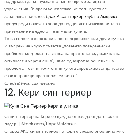
поддръжка да се нуждаят от много време за игра и
упражнения. Въпреки че изглежда, че тези кучета се
забавляват наоколо,
Джак Ръсел териер клуб на Америка
предупреди повечето хора да подценяват изискванията за
притежание на едно от тези малки кучета.
Те са волеви с хората си и често агресивни към други кучета.
И въпреки че клубът съветва „повечето поведенчески
проблеми се дължат на липса на приятелство, дисциплина,
активност и упражнения“, няма еднократно решение на
проблема. Тези интелигентни кучета „продължават да тестват
своите граници през целия си живот“.
Следва: Кери син териер
12. Кери син териер
Синият териер на Кери се нуждае от вас да бъдете силен
лидер. | iStock.com/HopeMcManus
Според AKC синият териер на Кери е средно енергийно куче