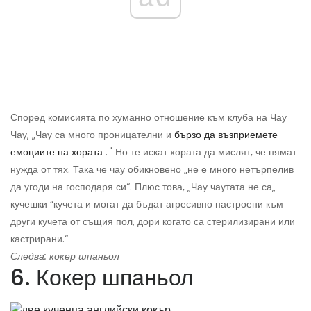
Според комисията по хуманно отношение към клуба на Чау
Чау, „Чау са много проницателни и
бързо да възприемете
емоциите на хората
. ' Но те искат хората да мислят, че нямат
нужда от тях. Така че чау обикновено „не е много нетърпелив
да угоди на господаря си“. Плюс това, „Чау чаутата не са„
кучешки “кучета и могат да бъдат агресивно настроени към
други кучета от същия пол, дори когато са стерилизирани или
кастрирани.“
Следва: кокер шпаньол
6. Кокер шпаньол