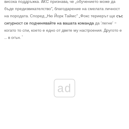
висока поддръжка. AKC признава, че „обучението може да
бъде предизвикателство“, благодарение на смелата личност
на породата. Според „Ню Йорк Таймс“ „Фокс териерът ще
със
сигурност се подчинявайте на вашата команда
да ‘легне’ -
когато то спи, което е едно от двете му настроения. Другото е
... в огън. '
ad