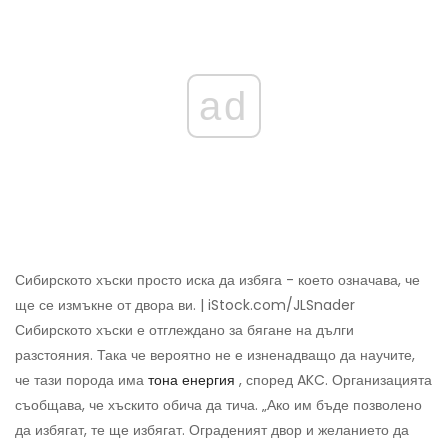
ad
Сибирското хъски просто иска да избяга - което означава, че
ще се измъкне от двора ви. | iStock.com/JLSnader
Сибирското хъски е отглеждано за бягане на дълги
разстояния. Така че вероятно не е изненадващо да научите,
че тази порода има
тона енергия
, според AKC. Организацията
съобщава, че хъскито обича да тича. „Ако им бъде позволено
да избягат, те ще избягат. Ограденият двор и желанието да