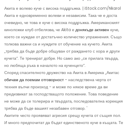
Акита е волево куче с висока поддръжка. | iStock.com/Nkarol
Акита е едновременно волеви и независим. Така че е доста
очевидно, че това е куче с висока поддръжка. Американският
киноложки клуб отбелязва, че Akita е
донякъде активен
куче,
което се нуждае от достатъчно количество упражнения. Също
толкова важни са и нуждите от обучение на кучето. Акита
„трябва да бъде добре общуван от раждането с хора и други
кучета“. Те тренират добре. Но само ако „се прилага твърда,
но любяща ръка в началото на кученцето“.
Според спасителното дружество на Акита в Америка „Акитас
обичам да поемам отговорност
- наследствена черта от
техния вълчи произход - и може по някое време да ви
предизвикат за господстващото положение. Това поведение
не може да се толерира и твърдата, последователна корекция
трябва да бъде вашият незабавен отговор. '
Акитите често проявяват агресия срещу кучета от същия пол.
И много предпочитат да бъдат единственото куче в къщата. Те