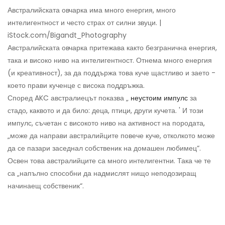
Австралийската овчарка има много енергия, много
интелигентност и често страх от силни звуци. |
iStock.com/Bigandt_Photography
Австралийската овчарка притежава както безгранична енергия,
така и високо ниво на интелигентност. Отнема много енергия
(и креативност), за да поддържа това куче щастливо и заето -
което прави кученце с висока поддръжка.
Според AKC австралиецът показва „
неустоим импулс
за
стадо, каквото и да било: деца, птици, други кучета. ' И този
импулс, съчетан с високото ниво на активност на породата,
„може да направи австралийците повече куче, отколкото може
да се пазари заседнал собственик на домашен любимец“.
Освен това австралийците са много интелигентни. Така че те
са „напълно способни да надмислят нищо неподозиращ
начинаещ собственик“.