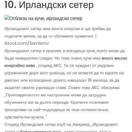
10. Ирландски сетер
Ирландският сетер има много енергия и ще трябва да
отделите време, за да го обучавате правилно. |
iStock.com/Samlentz
Ирландският сетер е красиво и изходящо куче, което може да
бъде невероятно сладко. Но това ловно куче има
много високо
енергийно ниво
, според AKC. Те се нуждаят от редовни
упражнения дори като кученца, но не можете да ги карате на
джогинг или колоездене, докато навършат 18 месеца, за да
защитят своите узряващи стави. Освен това AKC обяснява:
„Приповдигнатото им настроение може да затрудни
обучението им за дълги периоди. Кратките позитивни
тренировки са най-подходящи за тези оптимистични,
чувствителни кучета. '
Според Ирландския сетер клуб на Америка, „Ирландският
сетер е
бавно узряващо куче
, както психически, така и