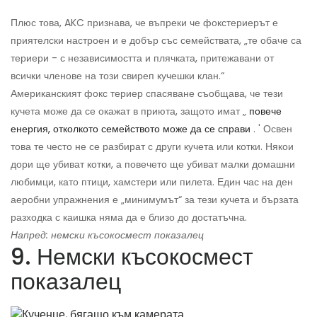
Плюс това, AKC признава, че въпреки че фокстериерът е
приятелски настроен и е добър със семействата, „те обаче са
териери - с независимостта и плячката, притежавани от
всички членове на този свиреп кучешки клан.“
Американският фокс териер спасяване съобщава, че тези
кучета може да се окажат в приюта, защото имат „
повече
енергия, отколкото семейството може да се справи
. ' Освен
това те често не се разбират с други кучета или котки. Някои
дори ще убиват котки, а повечето ще убиват малки домашни
любимци, като птици, хамстери или пилета. Един час на ден
аеробни упражнения е „минимумът“ за тези кучета и бързата
разходка с каишка няма да е близо до достатъчна.
Напред: немски късокосмест показалец
9. Немски късокосмест
показалец