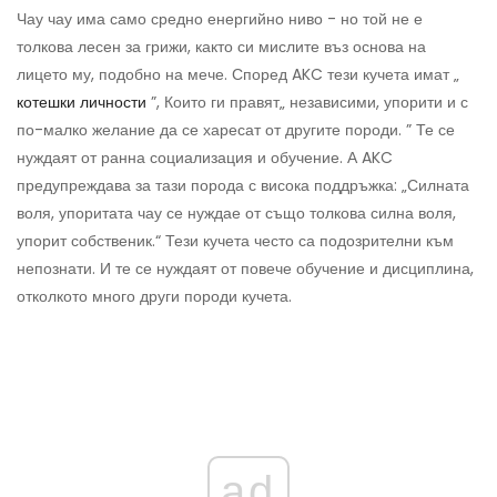
Чау чау има само средно енергийно ниво - но той не е
толкова лесен за грижи, както си мислите въз основа на
лицето му, подобно на мече. Според AKC тези кучета имат „
котешки личности
”, Които ги правят„ независими, упорити и с
по-малко желание да се харесат от другите породи. ” Те се
нуждаят от ранна социализация и обучение. А AKC
предупреждава за тази порода с висока поддръжка: „Силната
воля, упоритата чау се нуждае от също толкова силна воля,
упорит собственик.“ Тези кучета често са подозрителни към
непознати. И те се нуждаят от повече обучение и дисциплина,
отколкото много други породи кучета.
ad