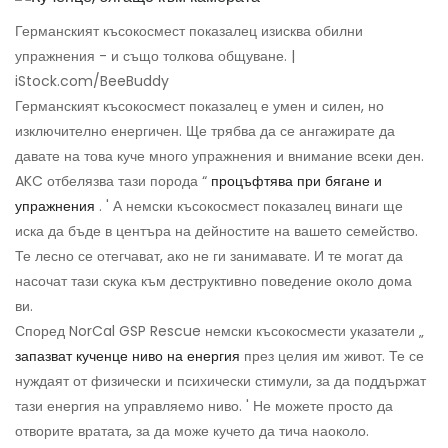
Германският късокосмест показалец изисква обилни
упражнения - и също толкова общуване. |
iStock.com/BeeBuddy
Германският късокосмест показалец е умен и силен, но
изключително енергичен. Ще трябва да се ангажирате да
давате на това куче много упражнения и внимание всеки ден.
AKC отбелязва тази порода “
процъфтява при бягане и
упражнения
. ' А немски късокосмест показалец винаги ще
иска да бъде в центъра на дейностите на вашето семейство.
Те лесно се отегчават, ако не ги занимавате. И те могат да
насочат тази скука към деструктивно поведение около дома
ви.
Според NorCal GSP Rescue немски късокосмести указатели „
запазват кученце ниво на енергия
през целия им живот. Те се
нуждаят от физически и психически стимули, за да поддържат
тази енергия на управляемо ниво. ' Не можете просто да
отворите вратата, за да може кучето да тича наоколо.