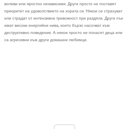
волеви или яростно независими. Други просто не поставят
приоритет на удоволствието на хората си. Някои се страхуват
или страдат от интензивна тревожност при раздяла. Други пък
имат високи енергийни нива, които бързо насочват към
деструктивно поведение. А някои просто не понасят деца или
са агресивни към други домашни любимци.