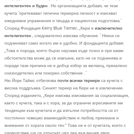
интелигентен и буден
. Но организацията добавя, че тези
кучета 'притежават типична териерна личност и изискват
ежедневни упражнения и твърда и пациентска подготовка.'
Според Фондация Kerry Blue Terrier, „Кери е
изключително
интелигентен
, следователно изисква обучение. ' Някои се
подчиняват само когато им е удобно. И фондацията добавя:
„Това е порода, която бързо научава къде точно и при какви
обстоятелства може да се измъкне, като не се подчинява и
поради тази причина не е добър избор за желаещ, прекалено
снизходителен или покорен собственик . '
Ню Йорк Таймс отбелязва
почти всички териери
са кучета с
висока поддръжка. Синият териер на Кери не е изключение.
Според изданието, „Кери изисква изисквания за социализация,
както с кучета, така и с хора, за да ограничи агресивните им
тенденции към кучетата и да изпълни потребността си от
постоянно човешко взаимодействие и любов, приемане и
внимание от хората около тях.“ Това не е от кучетата, които с
удоволствие ще се отпуснат цял ​​ден във вашия двор.