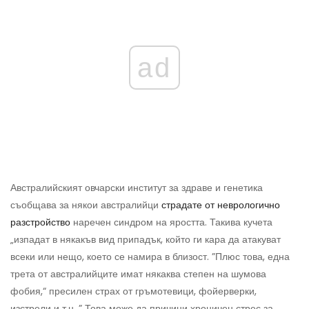
ad
Австралийският овчарски институт за здраве и генетика
съобщава за някои австралийци
страдате от неврологично
разстройство
наречен синдром на яростта. Такива кучета
„изпадат в някакъв вид припадък, който ги кара да атакуват
всеки или нещо, което се намира в близост. ”Плюс това, една
трета от австралийците имат някаква степен на шумова
фобия,“ пресилен страх от гръмотевици, фойерверки,
изстрели и т.н. ” Това може да причини хроничен стрес за