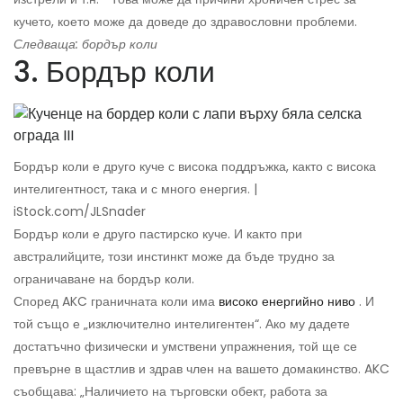
кучето, което може да доведе до здравословни проблеми.
Следваща: бордър коли
3. Бордър коли
Бордър коли е друго куче с висока поддръжка, както с висока
интелигентност, така и с много енергия. |
iStock.com/JLSnader
Бордър коли е друго пастирско куче. И както при
австралийците, този инстинкт може да бъде трудно за
ограничаване на бордър коли.
Според AKC граничната коли има
високо енергийно ниво
. И
той също е „изключително интелигентен“. Ако му дадете
достатъчно физически и умствени упражнения, той ще се
превърне в щастлив и здрав член на вашето домакинство. AKC
съобщава: „Наличието на търговски обект, работа за