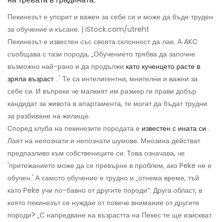
Пекинезът е упорит и важен за себе си и може да бъде труден
за обучение и късане. | iStock.com/utreht
Пекинезът е известен със своята склонност да лае. А AKC
съобщава с тази порода, „Обучението трябва да започне
възможно най-рано и да продължи
като кученцето расте в
зряла възраст
. ' Те са интелигентни, мнителни и важни за
себе си. И въпреки че малкият им размер ги прави добър
кандидат за живота в апартамента, те могат да бъдат трудни
за разбиване на жилище.
Според клуба на пекинезите породата е
известен с ината си
.
Лаят на непознати и непознати шумове. Мнозина действат
предпазливо към собствениците си. Това означава, че
'притежанието може да се превърне в проблем, ако Peke не е
обучен.' А самото обучение е трудно и „отнема време, тъй
като Peke учи по-бавно от другите породи“. Друга област, в
която пекинезът се нуждае от повече внимание от другите
породи? „С напредване на възрастта на Пекес те ще изискват