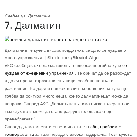
Следваща: Далматин
7. Далматин
Далматинът е куче с висока поддръжка, защото се нуждае от
много упражнения. | iStock.com/BilevichOlga
AKC съобщава, че далматинецът е високоенергийно куче
се
нуждае от ежедневни упражнения
. Те обичат да се разхождат
и да си правят страхотни спътници, особено на дълги
разстояния. Но дори и най-активният собственик на куче ще
трябва да осигури много неща, които далматинецът може да
направи. Според AKC „Далматинецът има ниска толерантност
към скуката и може да стане разрушителен, ако бъде
пренебрегнат.“
Според далматинските съвети инатът е a
общ проблем с
темперамента
за тази порода с висока поддръжка. Тези кучета