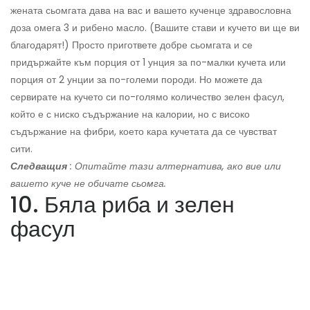
жената сьомгата дава на вас и вашето кученце здравословна
доза омега 3 и рибено масло. (Вашите стави и кучето ви ще ви
благодарят!) Просто пригответе добре сьомгата и се
придържайте към порция от 1 унция за по-малки кучета или
порция от 2 унции за по-големи породи. Но можете да
сервирате на кучето си по-голямо количество зелен фасул,
който е с ниско съдържание на калории, но с високо
съдържание на фибри, което кара кучетата да се чувстват
сити.
Следващия
: Опитайте тази алтернатива, ако вие или
вашето куче не обичате сьомга.
10. Бяла риба и зелен
фасул