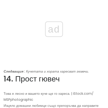
ad
Следващия
: Кучетата и хората харесват гювечи.
14. Прост гювеч
Това е лесно и вашето куче ще го хареса. | iStock.com/
MSPphotographic
Изцяло домашни любимци също препоръчва да направите