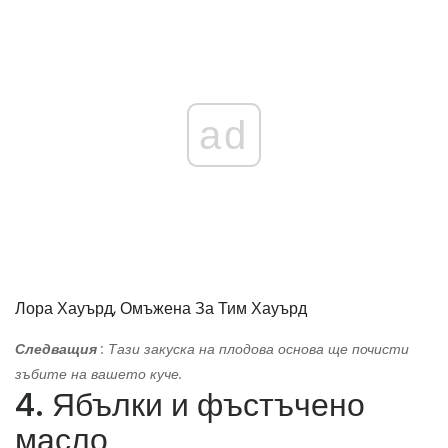
ad
Лора Хауърд, Омъжена За Тим Хауърд
Следващия
: Тази закуска на плодова основа ще почисти
зъбите на вашето куче.
4. Ябълки и фъстъчено
масло