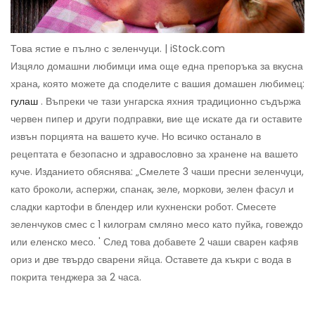
Това ястие е пълно с зеленчуци. | iStock.com
Изцяло домашни любимци има още една препоръка за вкусна
храна, която можете да споделите с вашия домашен любимец:
гулаш
. Въпреки че тази унгарска яхния традиционно съдържа
червен пипер и други подправки, вие ще искате да ги оставите
извън порцията на вашето куче. Но всичко останало в
рецептата е безопасно и здравословно за хранене на вашето
куче. Изданието обяснява: „Смелете 3 чаши пресни зеленчуци,
като броколи, аспержи, спанак, зеле, моркови, зелен фасул и
сладки картофи в блендер или кухненски робот. Смесете
зеленчуков смес с 1 килограм смляно месо като пуйка, говеждо
или еленско месо. ' След това добавете 2 чаши сварен кафяв
ориз и две твърдо сварени яйца. Оставете да къкри с вода в
покрита тенджера за 2 часа.