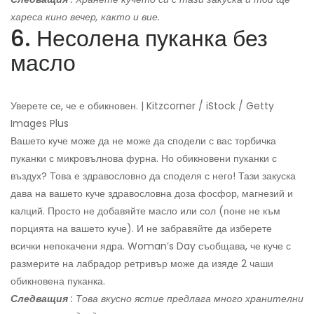
хареса кино вечер, както и вие.
6. Несолена пуканка без
масло
Уверете се, че е обикновен. | Kitzcorner / iStock / Getty
Images Plus
Вашето куче може да не може да сподели с вас торбичка
пуканки с микровълнова фурна. Но обикновени пуканки с
въздух? Това е здравословно да споделя с него! Тази закуска
дава на вашето куче здравословна доза фосфор, магнезий и
калций. Просто не добавяйте масло или сол (поне не към
порцията на вашето куче). И не забравяйте да изберете
всички непокачени ядра. Woman’s Day съобщава, че куче с
размерите на лабрадор ретривър може да изяде 2 чаши
обикновена пуканка.
Следващия
: Това вкусно ястие предлага много хранителни