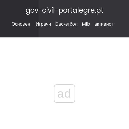
gov-civil-portalegre.pt
Основен
Играчи
Баскетбол
Mlb
активист
ad