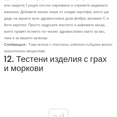
или сварете 1 унция постно нарязване и отрежете видимата
мазнина. Добавете малко пюре от сладки картофи, което ще
даде на вашето куче здравословна доза фибри, витамин С и
бета каротин. Просто задръжте маслото и кафявата захар,
които правят ястието по-малко здравословно както за вас,
така и за вашето кученце.
Следващия
: Това ястие с тестени изделия съдържа много
хранителни вещества.
12. Тестени изделия с грах
и моркови