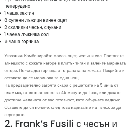
пеперудено
1 чаша зехтин
8 супени лъжици винен оцет
2 скилидки чесън, счукани
1 чаена лъжичка сол
½ чаша горчица
Указания: Комбинирайте масло, оцет, чесън и сол. Поставете
агнешкото с кожата нагоре в плитък тиган и залейте марината
отгоре. По-сладка горчица от страната на кожата. Покрийте и
оставете да се маринова за една нощ.
На предварително загрята скара с решетките на 5 инча от
пламъка, гответе агнешко за 45 минути до 1 час, или докато
достигне желаната от вас готовност, като обърнете веднъж.
Оставете да си почине, след това нарязайте на тънко, за да
сервирате.
2. Frank’s Fusili с чесън и