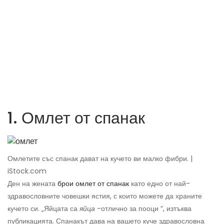
1. Омлет от спанак
Омлетите със спанак дават на кучето ви малко фибри. |
iStock.com
Ден на жената
брои омлет от спанак
като едно от най-
здравословните човешки ястия, с които можете да храните
кучето си. „Яйцата са
яйца
-отлично за пооци “, изтъква
публикацията. Спанакът дава на вашето куче здравословна