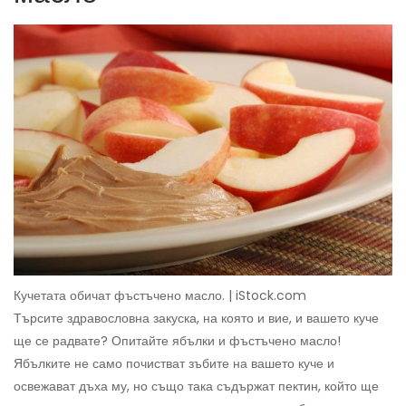
Кучетата обичат фъстъчено масло. | iStock.com
Търсите здравословна закуска, на която и вие, и вашето куче
ще се радвате? Опитайте ябълки и фъстъчено масло!
Ябълките не само почистват зъбите на вашето куче и
освежават дъха му, но също така съдържат пектин, който ще