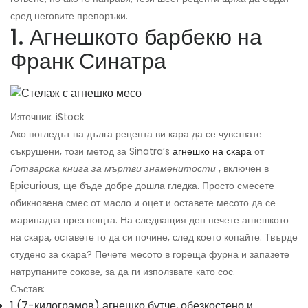
сред неговите препоръки.
1. Агнешкото барбекю на
Франк Синатра
Източник: iStock
Ако погледът на дълга рецепта ви кара да се чувствате
съкрушени, този метод за Sinatra’s
агнешко на скара
от
Готварска книга за мъртви знаменитости
, включен в
Epicurious, ще бъде добре дошла гледка. Просто смесете
обикновена смес от масло и оцет и оставете месото да се
маринадва през нощта. На следващия ден печете агнешкото
на скара, оставете го да си почине, след което копайте. Твърде
студено за скара? Печете месото в гореща фурна и запазете
натрупаните сокове, за да ги използвате като сос.
Състав:
1 (7-килограмов) агнешко бутче, обезкостено и