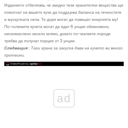
Изданието отбелязва, че заедно тези хранителни вещества ще
помогнат на вашето куче да поддържа баланса на течностите
и мускулната сила. Те дори могат да повишат енергията му!
По-големите кучета могат да ядат 6 унции обикновено,
нискомаслено кисело мляко, докато по-малките породи
трябва да получат порция от 3 унции.
Следващия
: Тази храна за закуска дава на кучето ви много
протеини.
ad