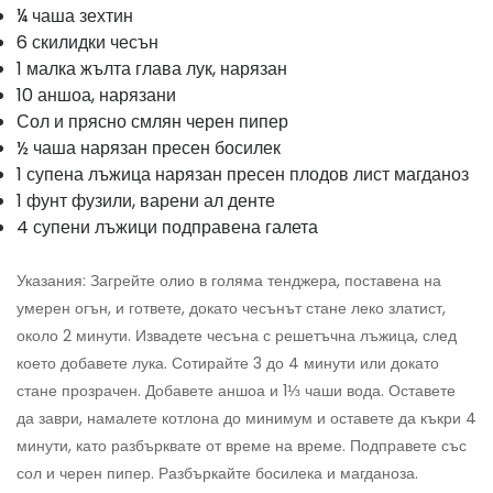
¼ чаша зехтин
6 скилидки чесън
1 малка жълта глава лук, нарязан
10 аншоа, нарязани
Сол и прясно смлян черен пипер
½ чаша нарязан пресен босилек
1 супена лъжица нарязан пресен плодов лист магданоз
1 фунт фузили, варени ал денте
4 супени лъжици подправена галета
Указания: Загрейте олио в голяма тенджера, поставена на
умерен огън, и гответе, докато чесънът стане леко златист,
около 2 минути. Извадете чесъна с решетъчна лъжица, след
което добавете лука. Сотирайте 3 до 4 минути или докато
стане прозрачен. Добавете аншоа и 1⅓ чаши вода. Оставете
да заври, намалете котлона до минимум и оставете да къкри 4
минути, като разбърквате от време на време. Подправете със
сол и черен пипер. Разбъркайте босилека и магданоза.