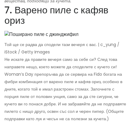
вещества, подходящи за кучета.
7. Варено пиле с кафяв
ориз
Той ще се радва да сподели тази вечеря с вас. | c_yung /
iStock / Getty Images
Не искате да правите вечеря само за себе си? След това
направете нещо, което можете да споделите с кучето си!
Woman’s Day препоръчва да се сервира на Fido богата на
фибри комбинация от варено пиле и кафяв ориз, особено в
дните, когато той е имал разстроен стомах. Започнете с
порция пиле от половин унция, само за да сте сигурни, че
кучето ви го понася добре. И не забравяйте да не подправяте
пилето с нищо друго, освен със сол и черен пипер. (Общите
подправки като лук и чесън не са полезни за кучета.)