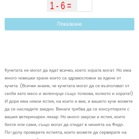
Показване
Кучетата не могат да ядат всичко, което хората могат. Но има
много човешки храни които са здравословни за ядене от
кучета. (Всички знаем, че кучетата могат да се възползват от
скоби като месо и зеленчуци също толкова, колкото и хората!)
И дори има някои ястия, на които и вие, и вашето куче можете
да се насладите заедно. Винаги трябва да се консултирате с
вашия ветеринарен лекар. Но много закуски и ястия, които
бихте яли сами, също могат да отидат в чинията на Фидо.
По-долу проверете ястията, които можете да сервирате на