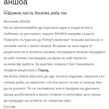
аншоа
Източник: iStock
Не се притеснявайте да поръчате едни и същи ястия в
любимия си ресторант, защото Sinatra направи същото.
Повечето пътувания до Patsy’s включват телешко миланско и
чеснова паста с много аншоа. Въпреки че нито една от
рецептите не е особено сложна, последната печели наградата
за най-голямо изплащане на вкуса за най-малкото
количество работа. За щастие, готвачът Сал Сконямило
сподели рецептата с
Парад
.
Не всеки обича мисълта да яде тестени изделия, овкусени със
солена риба, но вероятно сте яли много ястия от аншоа, без
да се усетите. Те са съставката, която придава на дресинга
Цезар дълбочината и много готвачи го използват като начин
да придадат на ястията по-пикантен вкус.
Състав: