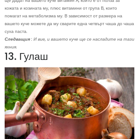
ще дадат на вашето куче витамин А, който е от полза за
кожата и козината му, плюс витамини от група В, които
помагат на метаболизма му. В зависимост от размера на
вашето куче можете да му сварите една четвърт чаша до чаша
суха паста.
Следващия
: И вие, и вашето куче ще се насладите на тази
яхния.
13. Гулаш