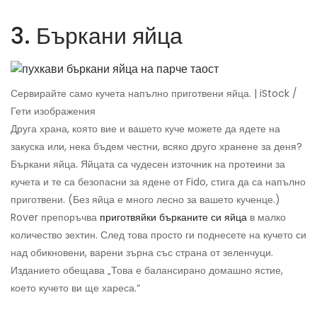
3. Бъркани яйца
Сервирайте само кучета напълно приготвени яйца. | iStock /
Гети изображения
Друга храна, която вие и вашето куче можете да ядете на
закуска или, нека бъдем честни, всяко друго хранене за деня?
Бъркани яйца. Яйцата са чудесен източник на протеини за
кучета и те са безопасни за ядене от Fido, стига да са напълно
приготвени. (Без яйца е много лесно за вашето кученце.)
Rover препоръчва
приготвяйки бърканите си яйца
в малко
количество зехтин. След това просто ги поднесете на кучето си
над обикновени, варени зърна със страна от зеленчуци.
Изданието обещава „Това е балансирано домашно ястие,
което кучето ви ще хареса.“