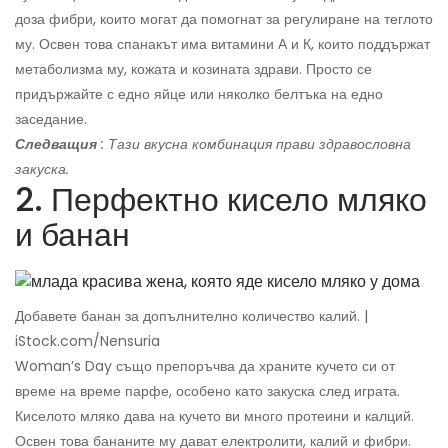
доза фибри, които могат да помогнат за регулиране на теглото
му. Освен това спанакът има витамини А и К, които поддържат
метаболизма му, кожата и козината здрави. Просто се
придържайте с едно яйце или няколко белтъка на едно
заседание.
Следващия
: Тази вкусна комбинация прави здравословна
закуска.
2. Перфектно кисело мляко
и банан
Добавете банан за допълнително количество калий. |
iStock.com/Nensuria
Woman’s Day също препоръчва да храните кучето си от
време на време парфе, особено като закуска след играта.
Киселото мляко дава на кучето ви много протеини и калций.
Освен това бананите му дават електролити, калий и фибри.