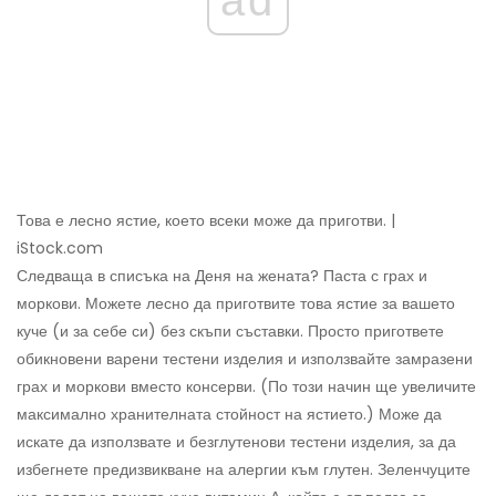
ad
Това е лесно ястие, което всеки може да приготви. |
iStock.com
Следваща в списъка на Деня на жената? Паста с грах и
моркови. Можете лесно да приготвите това ястие за вашето
куче (и за себе си) без скъпи съставки. Просто пригответе
обикновени варени тестени изделия и използвайте замразени
грах и моркови вместо консерви. (По този начин ще увеличите
максимално хранителната стойност на ястието.) Може да
искате да използвате и безглутенови тестени изделия, за да
избегнете предизвикване на алергии към глутен. Зеленчуците