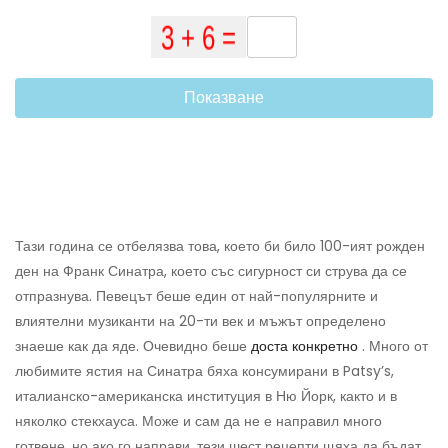
Показване
Тази година се отбелязва това, което би било 100-ият рожден
ден на Франк Синатра, което със сигурност си струва да се
отпразнува. Певецът беше един от най-популярните и
влиятелни музиканти на 20-ти век и мъжът определено
знаеше как да яде. Очевидно беше
доста конкретно
. Много от
любимите ястия на Синатра бяха консумирани в Patsy’s,
италианско-американска институция в Ню Йорк, както и в
няколко стекхауса. Може и сам да не е направил много
готвене, но ако го направи, тези шест рецепти щяха да бъдат