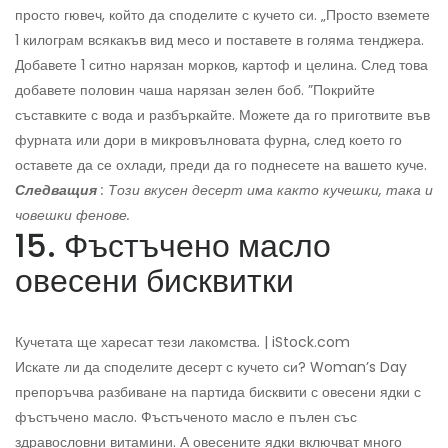
просто гювеч, който да споделите с кучето си. „Просто вземете
1 килограм всякакъв вид месо и поставете в голяма тенджера.
Добавете 1 ситно нарязан морков, картоф и целина. След това
добавете половин чаша нарязан зелен боб. ”Покрийте
съставките с вода и разбъркайте. Можете да го приготвите във
фурната или дори в микровълновата фурна, след което го
оставете да се охлади, преди да го поднесете на вашето куче.
Следващия
: Този вкусен десерт има както кучешки, така и
човешки фенове.
15. Фъстъчено масло
овесени бисквитки
Кучетата ще харесат тези лакомства. | iStock.com
Искате ли да споделите десерт с кучето си? Woman’s Day
препоръчва разбиване на партида бисквити с овесени ядки с
фъстъчено масло. Фъстъченото масло е пълен със
здравословни витамини. А овесените ядки включват много