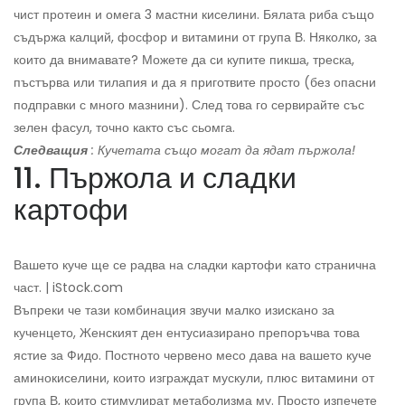
чист протеин и омега 3 мастни киселини. Бялата риба също
съдържа калций, фосфор и витамини от група В. Няколко, за
които да внимавате? Можете да си купите пикша, треска,
пъстърва или тилапия и да я приготвите просто (без опасни
подправки с много мазнини). След това го сервирайте със
зелен фасул, точно както със сьомга.
Следващия
: Кучетата също могат да ядат пържола!
11. Пържола и сладки
картофи
Вашето куче ще се радва на сладки картофи като странична
част. | iStock.com
Въпреки че тази комбинация звучи малко изискано за
кученцето, Женският ден ентусиазирано препоръчва това
ястие за Фидо. Постното червено месо дава на вашето куче
аминокиселини, които изграждат мускули, плюс витамини от
група В, които стимулират метаболизма му. Просто изпечете