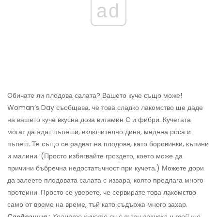
ad
Обичате ли плодова салата? Вашето куче също може!
Woman’s Day съобщава, че това сладко лакомство ще даде
на вашето куче вкусна доза витамин С и фибри. Кучетата
могат да ядат пъпеши, включително диня, медена роса и
пъпеш. Те също се радват на плодове, като боровинки, къпини
и малини. (Просто избягвайте гроздето, което може да
причини бъбречна недостатъчност при кучета.) Можете дори
да залеете плодовата салата с извара, която предлага много
протеини. Просто се уверете, че сервирате това лакомство
само от време на време, тъй като съдържа много захар.
Следващия
: Хранете кучето си с тази закуска и той ще