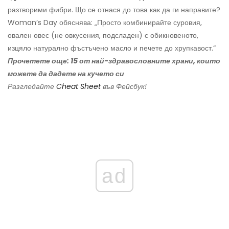
разтворими фибри. Що се отнася до това как да ги направите?
Woman’s Day обяснява: „Просто комбинирайте суровия,
овален овес (не овкусения, подсладен) с обикновеното,
изцяло натурално фъстъчено масло и печете до хрупкавост.“
Прочетете още: 15 от най-здравословните храни, които
можете да дадете на кучето си
Разгледайте
Cheat Sheet
във Фейсбук!
ad