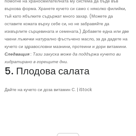
помогне на храносмилателната му система да бъде във
върхова форма. Хранете кучето си само с няколко филийки,
тъй като ябълките съдържат много захар. (Можете да
оставите кожата върху себе си, но не забравяйте да
изхвърлите сърцевината и семената.) Добавете една или две
чаени лъжички натурално фъстъчено масло, за да дадете на
кучето си здравословни мазнини, протеини и дори витамини.
Следващия
: Тази закуска може да поддържа кучето ви
хидратирано в горещите дни.
5. Плодова салата
Дайте на кучето си доза витамин С. | iStock