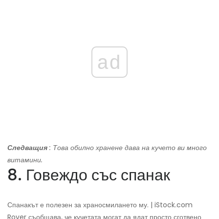
ad
Следващия
: Това обилно хранене дава на кучето ви много
витамини.
8. Говеждо със спанак
Спанакът е полезен за храносмилането му. | iStock.com
Rover съобщава, че кучетата могат да ядат просто сготвено