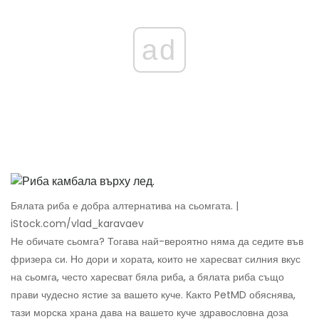
ad
Бялата риба е добра алтернатива на сьомгата. |
iStock.com/vlad_karavaev
Не обичате сьомга? Тогава най-вероятно няма да седите във
фризера си. Но дори и хората, които не харесват силния вкус
на сьомга, често харесват бяла риба, а бялата риба също
прави чудесно ястие за вашето куче. Както PetMD обяснява,
тази морска храна дава на вашето куче здравословна доза