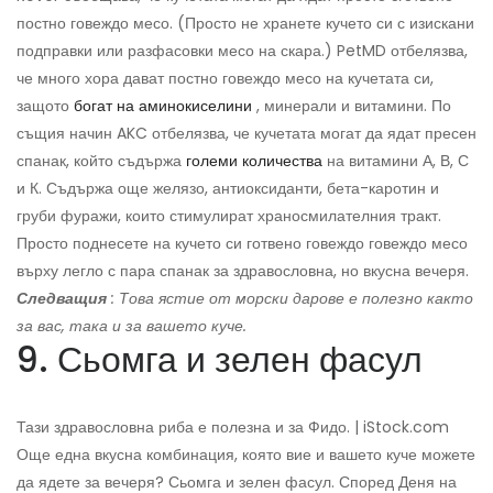
постно говеждо месо. (Просто не хранете кучето си с изискани
подправки или разфасовки месо на скара.) PetMD отбелязва,
че много хора дават постно говеждо месо на кучетата си,
защото
богат на аминокиселини
, минерали и витамини. По
същия начин AKC отбелязва, че кучетата могат да ядат пресен
спанак, който съдържа
големи количества
на витамини А, В, С
и К. Съдържа още желязо, антиоксиданти, бета-каротин и
груби фуражи, които стимулират храносмилателния тракт.
Просто поднесете на кучето си готвено говеждо говеждо месо
върху легло с пара спанак за здравословна, но вкусна вечеря.
Следващия
: Това ястие от морски дарове е полезно както
за вас, така и за вашето куче.
9. Сьомга и зелен фасул
Тази здравословна риба е полезна и за Фидо. | iStock.com
Още една вкусна комбинация, която вие и вашето куче можете
да ядете за вечеря? Сьомга и зелен фасул. Според Деня на