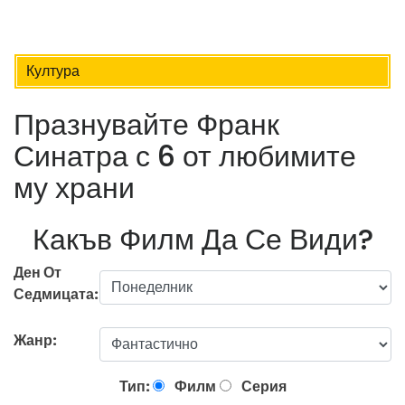
Култура
Празнувайте Франк
Синатра с 6 от любимите
му храни
Какъв Филм Да Се Види?
Ден От
Седмицата:
Жанр:
Тип:
Филм
Серия