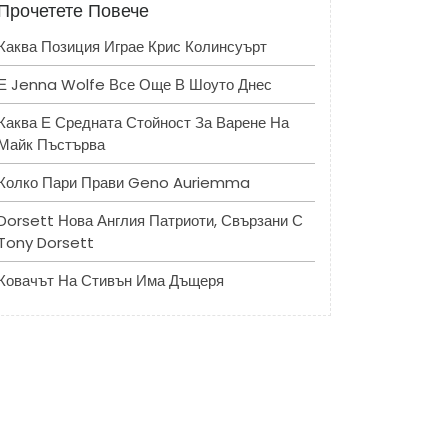
Прочетете Повече
Каква Позиция Играе Крис Колинсуърт
Е Jenna Wolfe Все Още В Шоуто Днес
Каква Е Средната Стойност За Варене На
Майк Пъстърва
Колко Пари Прави Geno Auriemma
Dorsett Нова Англия Патриоти, Свързани С
Tony Dorsett
Ковачът На Стивън Има Дъщеря