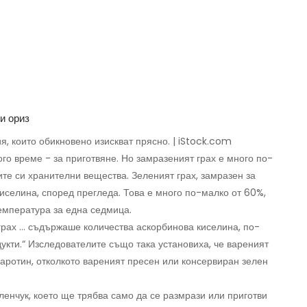
я, които обикновено изискват прясно. | iStock.com
го време - за приготвяне. Но замразеният грах е много по-
ите си хранителни вещества. Зеленият грах, замразен за
киселина, според прегледа. Това е много по-малко от 60%,
температура за една седмица.
рах ... съдържаше количества аскорбинова киселина, по-
укти.“ Изследователите също така установиха, че вареният
аротин, отколкото вареният пресен или консервиран зелен
ленчук, което ще трябва само да се размрази или приготви