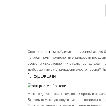
Според a
преглед
публикувано в Journal of the 
по-хранителни компоненти в замразени продукти, 
време на съхранение или в транспорт до вашия м
трябва да купувате замразени вместо пресни? Пр
1. Броколи
Можете да използвате замразени броколи в разли
Броколите може да струват много в секцията за 
броколи за много по-малко - и често ги предлага