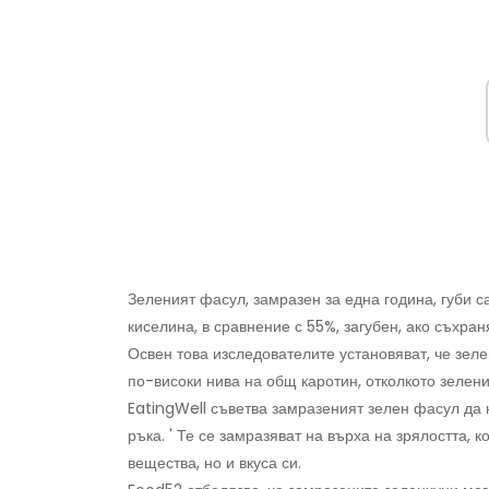
Зеленият фасул, замразен за една година, губи 
киселина, в сравнение с 55%, загубен, ако съхра
Освен това изследователите установяват, че зеле
по-високи нива на общ каротин, отколкото зеления
EatingWell съветва замразеният зелен фасул да 
ръка. ' Те се замразяват на върха на зрялостта,
вещества, но и вкуса си.