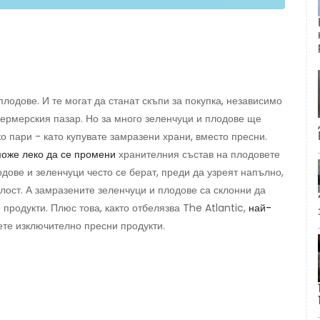
плодове. И те могат да станат скъпи за покупка, независимо
ермерския пазар. Но за много зеленчуци и плодове ще
о пари - като купувате замразени храни, вместо пресни.
оже леко да се промени
хранителния състав на плодовете
одове и зеленчуци често се берат, преди да узреят напълно,
лост. А замразените зеленчуци и плодове са склонни да
продукти. Плюс това, както отбелязва The Atlantic,
най-
ете изключително пресни продукти.