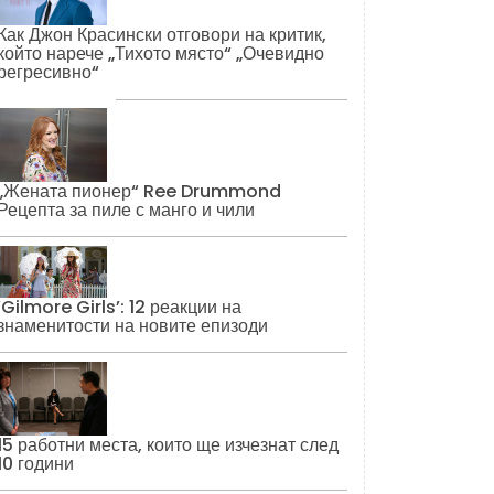
Как Джон Красински отговори на критик,
който нарече „Тихото място“ „Очевидно
регресивно“
„Жената пионер“ Ree Drummond
Рецепта за пиле с манго и чили
‘Gilmore Girls’: 12 реакции на
знаменитости на новите епизоди
15 работни места, които ще изчезнат след
10 години