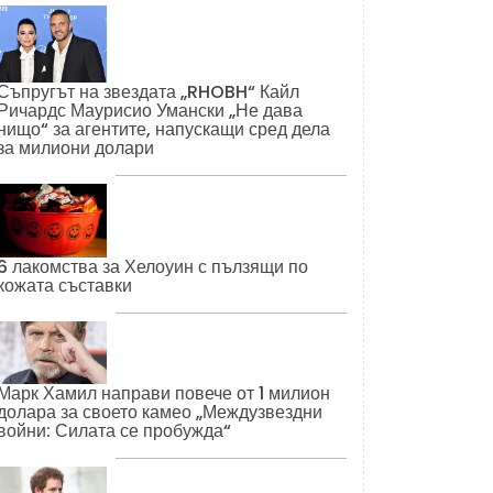
Съпругът на звездата „RHOBH“ Кайл
Ричардс Маурисио Умански „Не дава
нищо“ за агентите, напускащи сред дела
за милиони долари
6 лакомства за Хелоуин с пълзящи по
кожата съставки
Марк Хамил направи повече от 1 милион
долара за своето камео „Междузвездни
войни: Силата се пробужда“