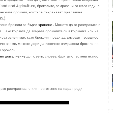
ood and Agriculture, броколите, замразени за цяла година,
ресните броколи, които се съхраняват при стайна
6%).
зени броколи за
бързо хранене
. Можете да го размразите в
 - ако бързате да вкарате броколите си в бъркалка или на
ират зеленчуци, като броколи, преди да замразят, всъщност
вече време, можете дори да изпечете замразени броколи по
и броколи.
сно допълнение
до гювечи, слоеве, фритати, тестени ястия,
ързо размразяване или приготвяне на пара преди