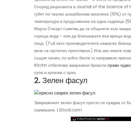
Според рецензията в Journal of the Science of F
губят по-малко аскорбинова киселина (10%) от п
температура в продължение на една седмица (5
Марта Стюарт съветва да се обърнете към замра
гореща вода - или да бланширате във вряща вода
пица. (Тъй като производителите накратко бланш
вече са частично приготвени.) Или ако имате по
същия начин, по който бихте го направили пресн
Kitchn отбелязва замразени броколи
прави чуде
супи и купички с ориз.
2. Зелен фасул
Замразеният зелен фасул просто се нуждае от б
сервиране. | iStock.com