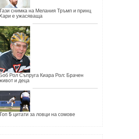
Тази снимка на Мелания Тръмп и принц
Хари е ужасяваща
Боб Рол Съпруга Киара Рол: Брачен
живот и деца
Топ 5 цитати за ловци на сомове