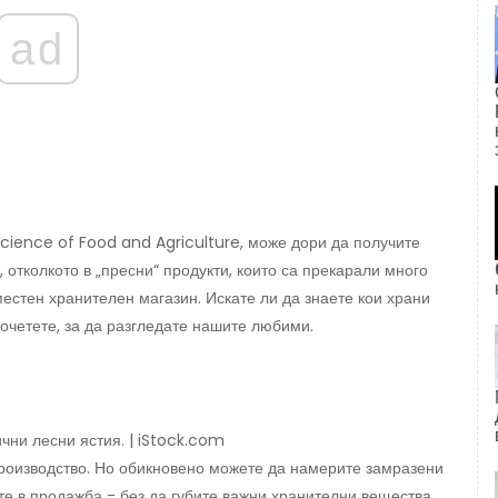
ad
Science of Food and Agriculture, може дори да получите
отколкото в „пресни“ продукти, които са прекарали много
естен хранителен магазин. Искате ли да знаете кои храни
очетете, за да разгледате нашите любими.
чни лесни ястия. | iStock.com
производство. Но обикновено можете да намерите замразени
те в продажба - без да губите важни хранителни вещества.