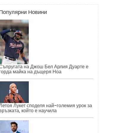
Популярни Новини
Съпругата на Джош Бел Арлия Дуарте е
горда майка на дъщеря Ноа
Летоя Лукет споделя най-големия урок за
връзката, който е научила