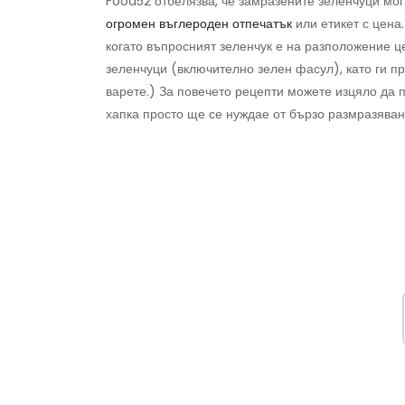
Food52 отбелязва, че замразените зеленчуци мог
огромен въглероден отпечатък
или етикет с цена
когато въпросният зеленчук е на разположение 
зеленчуци (включително зелен фасул), като ги пр
варете.) За повечето рецепти можете изцяло да 
хапка просто ще се нуждае от бързо размразяван