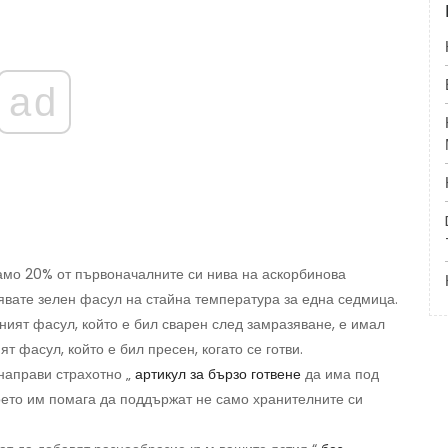
ad
само 20% от първоначалните си нива на аскорбинова
нявате зелен фасул на стайна температура за една седмица.
ният фасул, който е бил сварен след замразяване, е имал
т фасул, който е бил пресен, когато се готви.
направи страхотно „
артикул за бързо готвене
да има под
 което им помага да поддържат не само хранителните си