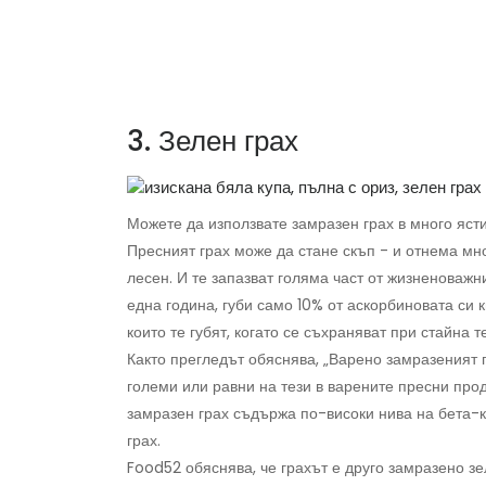
3. Зелен грах
Можете да използвате замразен грах в много ясти
Пресният грах може да стане скъп - и отнема мно
лесен. И те запазват голяма част от жизненоважн
една година, губи само 10% от аскорбиновата си 
които те губят, когато се съхраняват при стайна 
Както прегледът обяснява, „Варено замразеният г
големи или равни на тези в варените пресни прод
замразен грах съдържа по-високи нива на бета-к
грах.
Food52 обяснява, че грахът е друго замразено зе