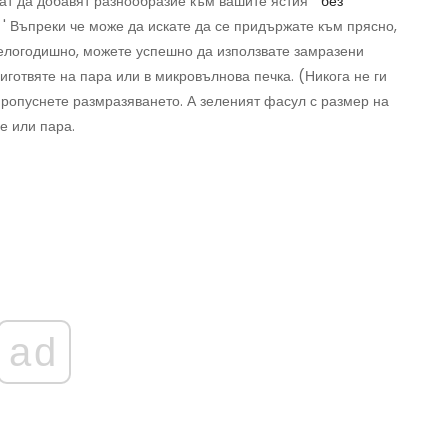
ат да добавят разнообразие към вашите ястия “
без
. ' Въпреки че може да искате да се придържате към прясно,
целогодишно, можете успешно да използвате замразени
иготвяте на пара или в микровълнова печка. (Никога не ги
пропуснете размразяването. А зеленият фасул с размер на
е или пара.
ad