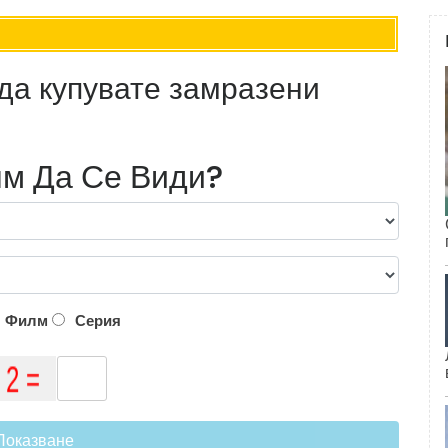
 да купувате замразени
м Да Се Види?
Филм
Серия
Показване