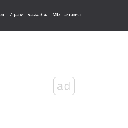
ен
Играчи
Баскетбол
Mlb
активист
ad