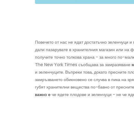
Повечето от нас не ядат достатъчно зеленчуци и 
дали пазарувате в хранителния магазин или на ф
получите точно толкова храна - за много по-малк
The New York Times съобщава за замразяване
м
и зеленчуците. Въпреки това, докато пресните пл
замръзването обикновено се случва в пика на зря
губят хранителни вещества по-бавно от пресните 
важно е
че ядете плодове и зеленчуци - не че яд