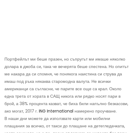
Портфейлът ми беше празен, но съпругът ми имаше няколко
долара в джоба си, така че вечерята беше спестена. Но опитът
ме накара да си спомня, че понякога наистина си струва да
имаш под ръка някаква старомодна валута. Не всички
американци са съгласни, че парите все още са крал. Около
една трета от хората в САЩ никога или рядко носят пари в
брой, а 38% процента казват, че биха били напълно безкасови,
ако могат, 2017 г.
ING International
намерено проучване.
В наши дни можете да използвате карти или мобилни
плащания за всичко, от такси до плащане на детегледачката,