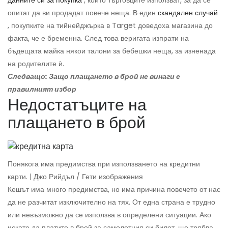
данните си за покупка
, които търговците използват, за да се
опитат да ви продадат повече неща. В един
скандален случай
, покупките на тийнейджърка в Target доведоха магазина до
факта, че е бременна. След това веригата изпрати на
бъдещата майка някои талони за бебешки неща, за изненада
на родителите ѝ.
Следващо: Защо плащането в брой не винаги е
правилният избор
Недостатъците на
плащането в брой
Понякога има предимства при използването на кредитни
карти. | Джо Рийдъл / Гети изображения
Кешът има много предимства, но има причина повечето от нас
да не разчитат изключително на тях. От една страна е трудно
или невъзможно да се използва в определени ситуации. Ако
искате да платите в брой за самолетния си билет, ще трябва