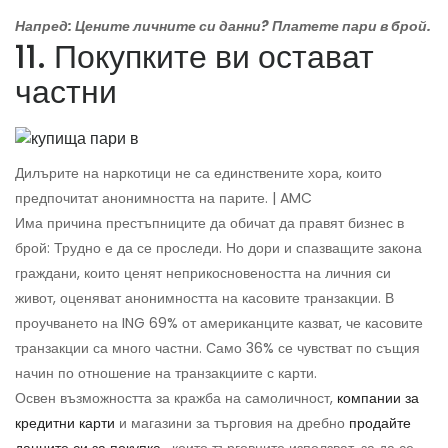
Напред: Цените личните си данни? Платете пари в брой.
11. Покупките ви остават
частни
Дилърите на наркотици не са единствените хора, които
предпочитат анонимността на парите. | AMC
Има причина престъпниците да обичат да правят бизнес в
брой: Трудно е да се проследи. Но дори и спазващите закона
граждани, които ценят неприкосновеността на личния си
живот, оценяват анонимността на касовите транзакции. В
проучването на ING 69% от американците казват, че касовите
транзакции са много частни. Само 36% се чувстват по същия
начин по отношение на транзакциите с карти.
Освен възможността за кражба на самоличност,
компании за
кредитни карти
и магазини за търговия на дребно
продайте