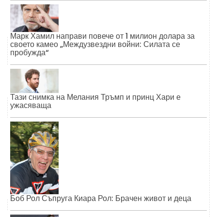
Марк Хамил направи повече от 1 милион долара за
своето камео „Междузвездни войни: Силата се
пробужда“
Тази снимка на Мелания Тръмп и принц Хари е
ужасяваща
Боб Рол Съпруга Киара Рол: Брачен живот и деца