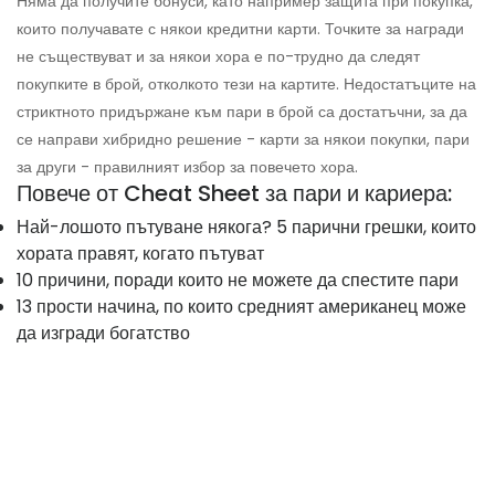
Няма да получите бонуси, като например защита при покупка,
които получавате с някои кредитни карти. Точките за награди
не съществуват и за някои хора е по-трудно да следят
покупките в брой, отколкото тези на картите. Недостатъците на
стриктното придържане към пари в брой са достатъчни, за да
се направи хибридно решение - карти за някои покупки, пари
за други - правилният избор за повечето хора.
Повече от Cheat Sheet за пари и кариера:
Най-лошото пътуване някога? 5 парични грешки, които
хората правят, когато пътуват
10 причини, поради които не можете да спестите пари
13 прости начина, по които средният американец може
да изгради богатство