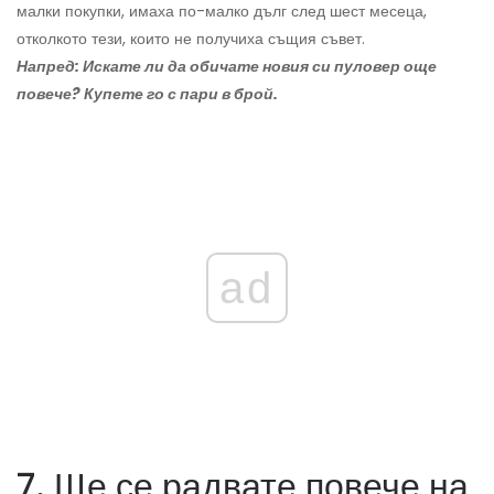
малки покупки, имаха по-малко дълг след шест месеца,
отколкото тези, които не получиха същия съвет.
Напред: Искате ли да обичате новия си пуловер още
повече? Купете го с пари в брой.
ad
7. Ще се радвате повече на