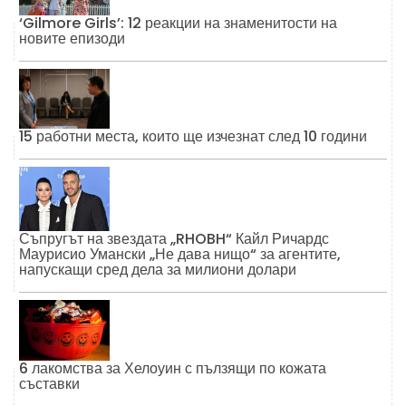
‘Gilmore Girls’: 12 реакции на знаменитости на
новите епизоди
15 работни места, които ще изчезнат след 10 години
Съпругът на звездата „RHOBH“ Кайл Ричардс
Маурисио Умански „Не дава нищо“ за агентите,
напускащи сред дела за милиони долари
6 лакомства за Хелоуин с пълзящи по кожата
съставки