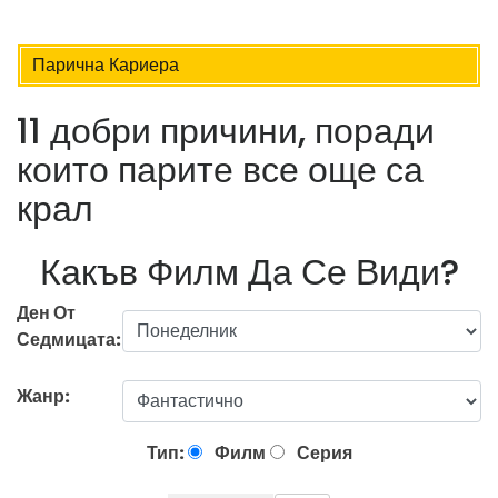
Парична Кариера
11 добри причини, поради
които парите все още са
крал
Какъв Филм Да Се Види?
Ден От
Седмицата:
Жанр:
Тип:
Филм
Серия