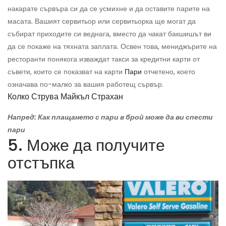
накарате сървъра си да се усмихне и да оставите парите на
масата. Вашият сервитьор или сервитьорка ще могат да
събират приходите си веднага, вместо да чакат бакшишът ви
да се покаже на тяхната заплата. Освен това, мениджърите на
ресторанти понякога изваждат такси за кредитни карти от
съвети, които се показват на карти
Пари
отчетено, което
означава по-малко за вашия работещ сървър.
Колко Струва Майкъл Страхан
Напред: Как плащането с пари в брой може да ви спести
пари
5. Може да получите
отстъпка