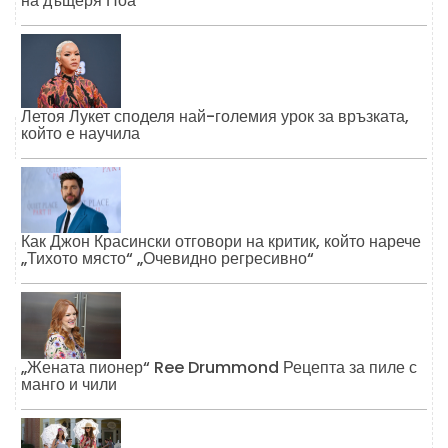
на дъщеря Ноа
Летоя Лукет споделя най-големия урок за връзката,
който е научила
Как Джон Красински отговори на критик, който нарече
„Тихото място“ „Очевидно регресивно“
„Жената пионер“ Ree Drummond Рецепта за пиле с
манго и чили