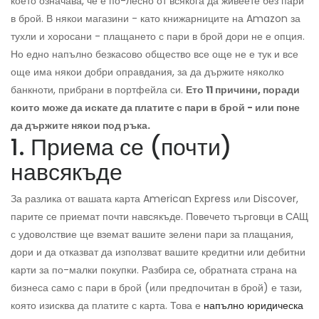
което означава, че е по-лесно от всякога да живеете без пари
в брой. В някои магазини - като книжарниците на Amazon за
тухли и хоросани - плащането с пари в брой дори не е опция.
Но едно напълно безкасово общество все още не е тук и все
още има някои добри оправдания, за да държите няколко
банкноти, прибрани в портфейла си.
Ето 11 причини, поради
които може да искате да платите с пари в брой - или поне
да държите някои под ръка.
1. Приема се (почти)
навсякъде
За разлика от вашата карта American Express или Discover,
парите се приемат почти навсякъде. Повечето търговци в САЩ
с удоволствие ще вземат вашите зелени пари за плащания,
дори и да отказват да използват вашите кредитни или дебитни
карти за по-малки покупки. Разбира се, обратната страна на
бизнеса само с пари в брой (или предпочитан в брой) е тази,
която изисква да платите с карта. Това е
напълно юридическа