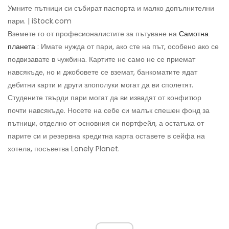
Умните пътници си събират паспорта и малко допълнителни
пари. | iStock.com
Вземете го от професионалистите за пътуване на
Самотна
планета
: Имате нужда от пари, ако сте на път, особено ако се
подвизавате в чужбина. Картите не само не се приемат
навсякъде, но и джобовете се вземат, банкоматите ядат
дебитни карти и други злополуки могат да ви сполетят.
Студените твърди пари могат да ви извадят от конфитюр
почти навсякъде. Носете на себе си малък спешен фонд за
пътници, отделно от основния си портфейл, а остатъка от
парите си и резервна кредитна карта оставете в сейфа на
хотела, посъветва Lonely Planet.