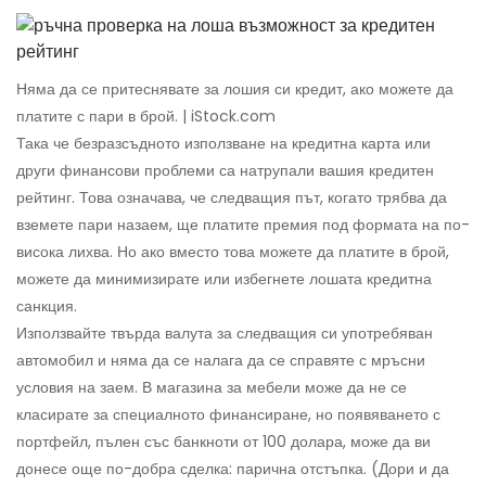
Няма да се притеснявате за лошия си кредит, ако можете да
платите с пари в брой. | iStock.com
Така че безразсъдното използване на кредитна карта или
други финансови проблеми са натрупали вашия кредитен
рейтинг. Това означава, че следващия път, когато трябва да
вземете пари назаем, ще платите премия под формата на по-
висока лихва. Но ако вместо това можете да платите в брой,
можете да минимизирате или избегнете лошата кредитна
санкция.
Използвайте твърда валута за следващия си употребяван
автомобил и няма да се налага да се справяте с мръсни
условия на заем. В магазина за мебели може да не се
класирате за специалното финансиране, но появяването с
портфейл, пълен със банкноти от 100 долара, може да ви
донесе още по-добра сделка: парична отстъпка. (Дори и да