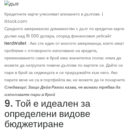
Кредитните карти улесняват влизането в дългове. |
iStock.com
Средното американско домакинство с дълг по кредитни карти
дължи над 16 000 долара, според финансовия уебсайт
NerdWallet
. Ако сте един от многото американци, които имат
проблеми с отговорното използване на кредита,
преминаването само в брой има значителна полза: няма да
можете да натрупате повече дългове по картите си. Дайте си
пари в брой за седмицата и се придържайте към него. Ако
парите вече не са в портфейла ви, не можете да ги похарчите.
Следващо: Защо Дейв Рамзи казва, че винаги трябва да
използвате пари в брой
9. Той е идеален за
определени видове
бюджетиране