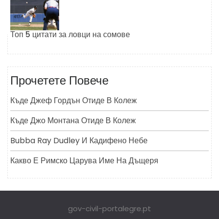
Топ 5 цитати за ловци на сомове
Прочетете Повече
Къде Джеф Гордън Отиде В Колеж
Къде Джо Монтана Отиде В Колеж
Bubba Ray Dudley И Кадифено Небе
Какво Е Римско Царува Име На Дъщеря
gov-civil-portalegre.pt