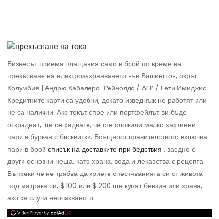
Бизнесът приема плащания само в брой по време на
прекъсване на електрозахранването във Вашингтон, окръг
Колумбия | Андрю Кабалеро-Рейнолдс / AFP / Гети Имиджис
Кредитните карти са удобни, докато изведнъж не работят или
не са налични. Ако токът спре или портфейлът ви бъде
откраднат, ще се радвате, че сте сложили малко хартиени
пари в буркан с бисквитки. Всъщност правителството включва
пари в брой
списък на доставките при бедствия
, заедно с
други основни неща, като храна, вода и лекарства с рецепта.
Въпреки че не трябва да криете спестяванията си от живота
под матрака си, $ 100 или $ 200 ще купят бензин или храна,
ако се случи неочакваното.