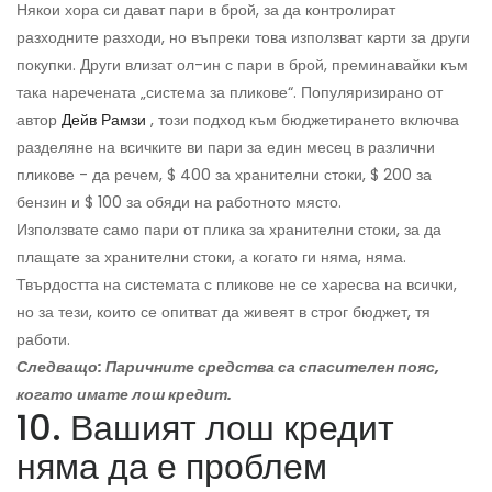
Някои хора си дават пари в брой, за да контролират
разходните разходи, но въпреки това използват карти за други
покупки. Други влизат ол-ин с пари в брой, преминавайки към
така наречената „система за пликове“. Популяризирано от
автор
Дейв Рамзи
, този подход към бюджетирането включва
разделяне на всичките ви пари за един месец в различни
пликове - да речем, $ 400 за хранителни стоки, $ 200 за
бензин и $ 100 за обяди на работното място.
Използвате само пари от плика за хранителни стоки, за да
плащате за хранителни стоки, а когато ги няма, няма.
Твърдостта на системата с пликове не се харесва на всички,
но за тези, които се опитват да живеят в строг бюджет, тя
работи.
Следващо: Паричните средства са спасителен пояс,
когато имате лош кредит.
10. Вашият лош кредит
няма да е проблем