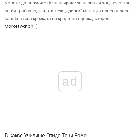
можете да получите финансиране за новия си хол, вероятно
не би трябвало, защото тези „сделки“ могат да нанесат хаос
на и без това крехката ви кредитна оценка, според
Marketwatch
.)
ad
В Какво Училище Отиде Тони Ромо