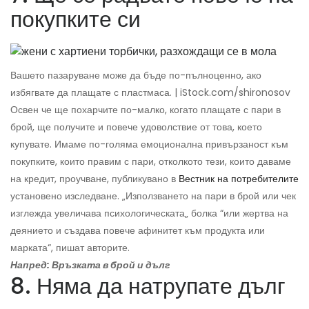
покупките си
Вашето пазаруване може да бъде по-пълноценно, ако
избягвате да плащате с пластмаса. | iStock.com/shironosov
Освен че ще похарчите по-малко, когато плащате с пари в
брой, ще получите и повече удоволствие от това, което
купувате. Имаме по-голяма емоционална привързаност към
покупките, които правим с пари, отколкото тези, които даваме
на кредит, проучване, публикувано в
Вестник на потребителите
установено изследване. „Използването на пари в брой или чек
изглежда увеличава психологическата„ болка “или жертва на
деянието и създава повече афинитет към продукта или
марката“, пишат авторите.
Напред: Връзката в брой и дълг
8. Няма да натрупате дълг