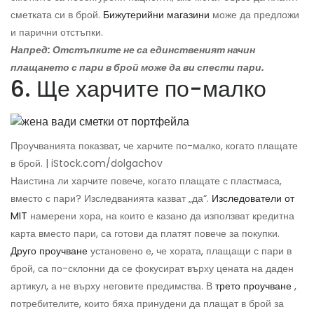
сметката си в брой.
Бижутерийни магазини
може да предложи
и парични отстъпки.
Напред: Отстъпките не са единственият начин
плащането с пари в брой може да ви спести пари.
6. Ще харчите по-малко
Проучванията показват, че харчите по-малко, когато плащате
в брой. | iStock.com/dolgachov
Наистина ли харчите повече, когато плащате с пластмаса,
вместо с пари? Изследванията казват „да“.
Изследователи от
MIT
намерени хора, на които е казано да използват кредитна
карта вместо пари, са готови да платят повече за покупки.
Друго проучване
установено е, че хората, плащащи с пари в
брой, са по-склонни да се фокусират върху цената на даден
артикул, а не върху неговите предимства. В
трето проучване
,
потребителите, които бяха принудени да плащат в брой за