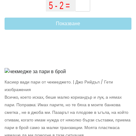
Показване
Касиер вади пари от чекмеджето. | Джо Рийдъл / Гети
изображения
Всичко, което исках, беше малко кориандър и лук, а нямах
пари. Поправка: Имах парите, но те бяха в моите банкова
сметка , не в джоба ми. Пазарът на плодове в ъгъла, на който
отивам, когато имам нужда от няколко бързи съставки, приема
пари в брой само за малки транзакции. Моята пластмаса
нямаше да ми помогне в тази ситуация.