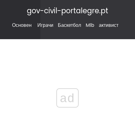
gov-civil-portalegre.pt
Основен
Играчи
Баскетбол
Mlb
активист
ad