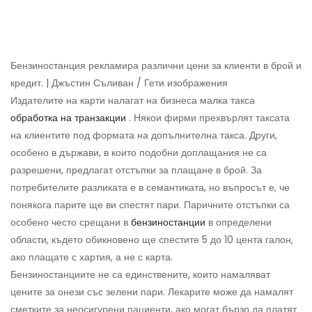
Бензиностанция рекламира различни цени за клиенти в брой и
кредит. | Джъстин Съливан / Гети изображения
Издателите на карти налагат на бизнеса малка такса
обработка на транзакции
. Някои фирми прехвърлят таксата
на клиентите под формата на допълнителна такса. Други,
особено в държави, в които подобни доплащания не са
разрешени, предлагат отстъпки за плащане в брой. За
потребителите разликата е в семантиката, но въпросът е, че
понякога парите ще ви спестят пари. Паричните отстъпки са
особено често срещани в
бензиностанции
в определени
области, където обикновено ще спестите 5 до 10 цента галон,
ако плащате с хартия, а не с карта.
Бензиностанциите не са единствените, които намаляват
цените за онези със зелени пари. Лекарите може да намалят
сметките за неосигурени пациенти, ако могат бързо да платят