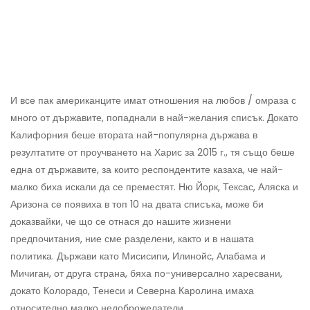
И все пак американците имат отношения на любов / омраза с
много от държавите, попаднали в най-желания списък. Докато
Калифорния беше втората най-популярна държава в
резултатите от проучването на Харис за 2015 г., тя също беше
една от държавите, за които респондентите казаха, че най-
малко биха искали да се преместят. Ню Йорк, Тексас, Аляска и
Аризона се появиха в топ 10 на двата списъка, може би
доказвайки, че що се отнася до нашите жизнени
предпочитания, ние сме разделени, както и в нашата
политика. Държави като Мисисипи, Илинойс, Алабама и
Мичиган, от друга страна, бяха по-универсално харесвани,
докато Колорадо, Тенеси и Северна Каролина имаха
относително малко недоброжелатели.