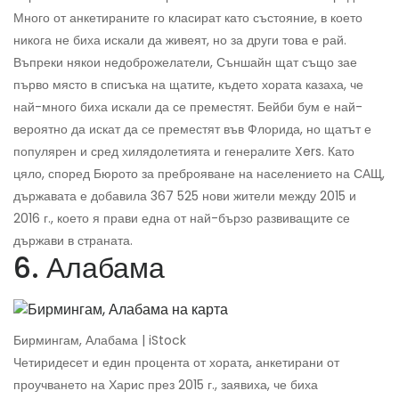
Много от анкетираните го класират като състояние, в което
никога не биха искали да живеят, но за други това е рай.
Въпреки някои недоброжелатели, Съншайн щат също зае
първо място в списъка на щатите, където хората казаха, че
най-много биха искали да се преместят. Бейби бум е най-
вероятно да искат да се преместят във Флорида, но щатът е
популярен и сред хилядолетията и генералите Xers. Като
цяло, според Бюрото за преброяване на населението на САЩ,
държавата е добавила 367 525 нови жители между 2015 и
2016 г., което я прави една от най-бързо развиващите се
държави в страната.
6. Алабама
Бирмингам, Алабама | iStock
Четиридесет и един процента от хората, анкетирани от
проучването на Харис през 2015 г., заявиха, че биха