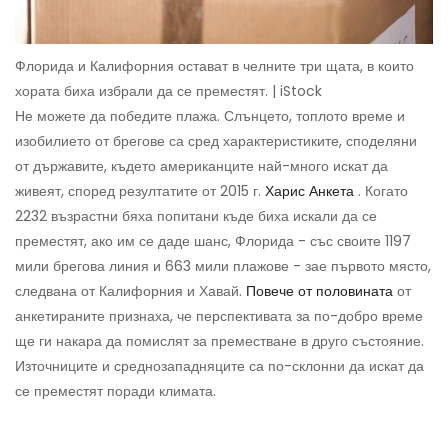
Флорида и Калифорния остават в челните три щата, в които
хората биха избрали да се преместят. | iStock
Не можете да победите плажа. Слънцето, топлото време и
изобилието от брегове са сред характеристиките, споделяни
от държавите, където американците най-много искат да
живеят, според резултатите от 2015 г.
Харис Анкета
. Когато
2232 възрастни бяха попитани къде биха искали да се
преместят, ако им се даде шанс, Флорида - със своите 1197
мили брегова линия и 663 мили плажове - зае първото място,
следвана от Калифорния и Хавай.
Повече от половината
от
анкетираните признаха, че перспективата за по-добро време
ще ги накара да помислят за преместване в друго състояние.
Източниците и среднозападняците са по-склонни да искат да
се преместят поради климата.