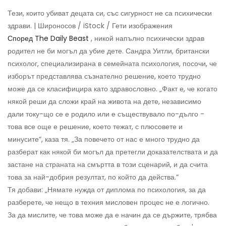
Тези, които убиват децата си, със сигурност не са психически
здрави. | Широносов / iStock / Гети изображения
Според The ​​Daily Beast
, никой напълно психически здрав
родител не би могъл да убие дете. Сандра Уитли, британски
психолог, специализирана в семейната психология, посочи, че
изборът представлява съзнателно решение, което трудно
може да се класифицира като здравословно. „Факт е, че когато
някой реши да сложи край на живота на дете, независимо
дали току-що се е родило или е съществувало по-дълго -
това все още е решение, което тежат, с плюсовете и
минусите“, каза тя. „За повечето от нас е много трудно да
разберат как някой би могъл да претегли доказателствата и да
застане на страната на смъртта в този сценарий, и да счита
това за най-добрия резултат, по който да действа.“
Тя добави: „Нямате нужда от диплома по психология, за да
разберете, че нещо в техния мисловен процес не е логично.
За да мислите, че това може да е начин да се държите, трябва