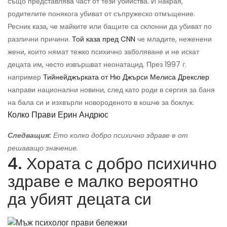
също представлява част от тези убийства. И накрая,
родителите понякога убиват от съпружеско отмъщение.
Ресник каза, че майките или бащите са склонни да убиват по
различни причини.
Той каза пред CNN
че младите, неженени
жени, които нямат тежко психично заболяване и не искат
децата им, често извършват неонатацид. През 1997 г.
например
Тийнейджърката от Ню Джърси Мелиса Дрекслер
направи национални новини, след като роди в сергия за баня
на бала си и изхвърли новороденото в кошче за боклук.
Колко Прави Ерин Андрюс
Следващия:
Ето колко добро психично здраве е от
решаващо значение.
4. Хората с добро психично
здраве е малко вероятно
да убият децата си