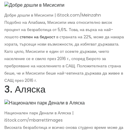
Добре дошли в Мисисипи | iStock.com/Meinzahn
Подобно на Алабама, Мисисипи има относително висок
процент на безработица от 5,6%. Това, на върха на най-
лошото
степен на бедност
в страната на 22%, може да накара
хората, търсещи нови възможности, да избягват държавата.
Като цяло, Мисисипи е един от осемте държави, чието
население се е свило през 2016 г., според Бюрото за
преброяване на населението в САЩ. Положителната страна
беше, че и Мисисипи беше най-евтината държава да живее в
САЩ през 2016 г.
3. Аляска
Национален парк Денали в Аляска |
iStock.com/mbarrettimages
Високата безработица и всичко онова студено време може да