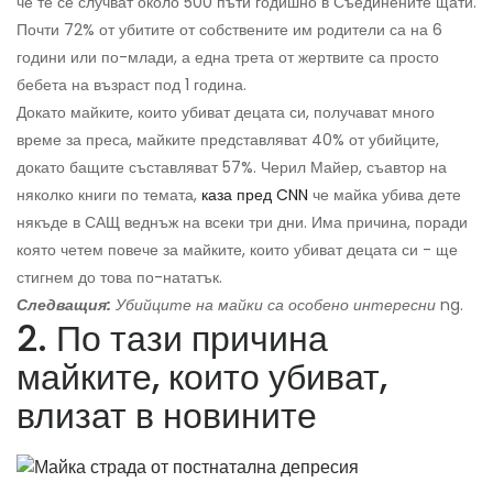
че те се случват около 500 пъти годишно в Съединените щати.
Почти 72% от убитите от собствените им родители са на 6
години или по-млади, а една трета от жертвите са просто
бебета на възраст под 1 година.
Докато майките, които убиват децата си, получават много
време за преса, майките представляват 40% от убийците,
докато бащите съставляват 57%. Черил Майер, съавтор на
няколко книги по темата,
каза пред CNN
че майка убива дете
някъде в САЩ веднъж на всеки три дни. Има причина, поради
която четем повече за майките, които убиват децата си - ще
стигнем до това по-нататък.
Следващия:
Убийците на майки са особено интересни
ng.
2. По тази причина
майките, които убиват,
влизат в новините