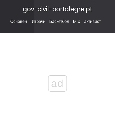
gov-civil-portalegre.pt
Основен
Играчи
Баскетбол
Mlb
активист
ad