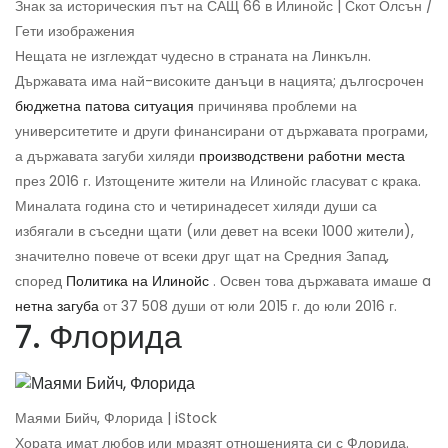
Знак за историческия път на САЩ 66 в Илинойс | Скот Олсън /
Гети изображения
Нещата не изглеждат чудесно в страната на Линкълн.
Държавата има най-високите данъци в нацията; дългосрочен
бюджетна патова ситуация
причинява проблеми на
университетите и други финансирани от държавата програми,
а държавата загуби хиляди
производствени работни места
през 2016 г. Изтощените жители на Илинойс гласуват с крака.
Миналата година сто и четиринадесет хиляди души са
избягали в съседни щати (или девет на всеки 1000 жители),
значително повече от всеки друг щат на Средния Запад,
според
Политика на Илинойс
. Освен това държавата имаше a
нетна загуба
от 37 508 души от юли 2015 г. до юли 2016 г.
7. Флорида
Маями Бийч, Флорида | iStock
Хората имат любов или мразят отношенията си с Флорида.