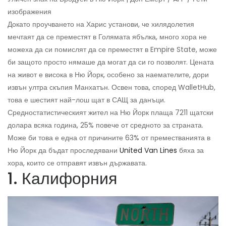
изображения
Докато проучването на Харис установи, че хилядолетия
мечтаят да се преместят в Голямата ябълка, много хора не
можеха да си помислят да се преместят в Empire State, може
би защото просто нямаше да могат да си го позволят. Цената
на живот е висока в Ню Йорк, особено за наемателите, дори
извън ултра скъпия Манхатън. Освен това, според WalletHub,
това е шестият най-лош щат в САЩ за данъци.
Средностатистическият жител на Ню Йорк плаща 7211 щатски
долара всяка година, 25% повече от средното за страната.
Може би това е една от причините 63% от преместванията в
Ню Йорк да бъдат проследявани
United Van Lines
бяха за
хора, които се отправят извън държавата.
1. Калифорния