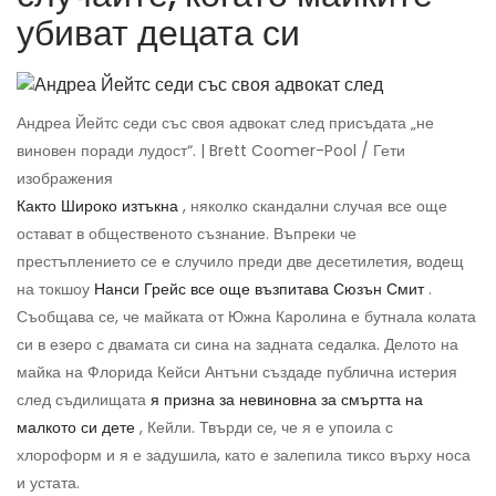
убиват децата си
Андреа Йейтс седи със своя адвокат след присъдата „не
виновен поради лудост“. | Brett Coomer-Pool / Гети
изображения
Както Широко изтъкна
, няколко скандални случая все още
остават в общественото съзнание. Въпреки че
престъплението се е случило преди две десетилетия, водещ
на токшоу
Нанси Грейс все още възпитава Сюзън Смит
.
Съобщава се, че майката от Южна Каролина е бутнала колата
си в езеро с двамата си сина на задната седалка. Делото на
майка на Флорида Кейси Антъни създаде публична истерия
след съдилищата
я призна за невиновна за смъртта на
малкото си дете
, Кейли. Твърди се, че я е упоила с
хлороформ и я е задушила, като е залепила тиксо върху носа
и устата.