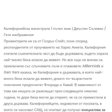
Калифорнийска магистрала 1 пътен знак | Джъстин Съливан /
Гети изображения
Прожекторите не са от Голдън Стейт, поне според
респондентите от проучването на Харис Анкета. Калифорния
спечели съмнителната чест да бъде държавата, където хората
най-малко биха искали да живеят. Но все още не всички са
приключили със слънчевите лъчи и плажовете. Millennials и
Gen Xers казаха, че Калифорния е държавата, в която най-
много биха искали да живеят, докато по-възрастните
поколения предпочитат Флорида и Хавай. В зависимост от
това как нещата се разклащат през следващите няколко
години, те дори биха могли да открият, че са се преместили в
друга държава. Калифорнийците, недоволни от посоката, в
която се насочват САЩ, се опитват да получат
инициатива за