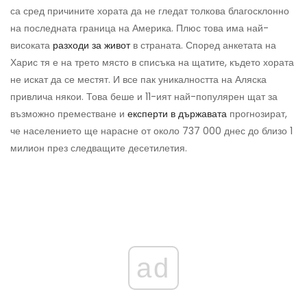
са сред причините хората да не гледат толкова благосклонно
на последната граница на Америка. Плюс това има най-
високата
разходи за живот
в страната. Според анкетата на
Харис тя е на трето място в списъка на щатите, където хората
не искат да се местят. И все пак уникалността на Аляска
привлича някои. Това беше и 11-ият най-популярен щат за
възможно преместване и
експерти в държавата
прогнозират,
че населението ще нарасне от около 737 000 днес до близо 1
милион през следващите десетилетия.
ad