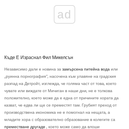
ad
Къде Е Израснал Фил Микелсън
Независимо дали е новина за
замърсена питейна вода
или
„руинна порнография“, насочена към улавяне на градския
разпад на Детройт, изглежда, че голяма част от това, което
чувате или виждате от Мичиган в наши дни, не е толкова
положително, което може да е една от причините хората да
казват, че едва ли ще се преместят там. Грубият преход от
производствена икономика не е помогнал на нещата, а
младите хора с образователно образование в колегите са
преместване другаде
, което може само да влоши