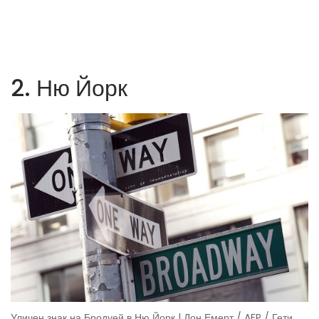
2. Ню Йорк
Уличен знак на Бродуей в Ню Йорк | Дон Емерт / AFP / Гети