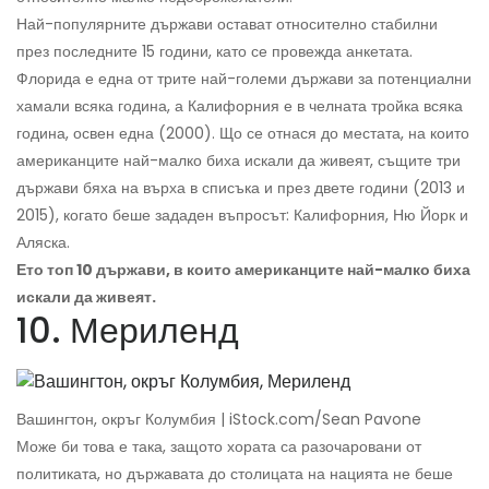
Най-популярните държави остават относително стабилни
през последните 15 години, като се провежда анкетата.
Флорида е една от трите най-големи държави за потенциални
хамали всяка година, а Калифорния е в челната тройка всяка
година, освен една (2000). Що се отнася до местата, на които
американците най-малко биха искали да живеят, същите три
държави бяха на върха в списъка и през двете години (2013 и
2015), когато беше зададен въпросът: Калифорния, Ню Йорк и
Аляска.
Ето топ 10 държави, в които американците най-малко биха
искали да живеят.
10. Мериленд
Вашингтон, окръг Колумбия | iStock.com/Sean Pavone
Може би това е така, защото хората са разочаровани от
политиката, но държавата до столицата на нацията не беше