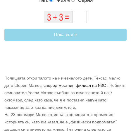
Тип:
Филм
Серия
Показване
Полицията откри тялото на изчезналото дете, Тексас, малко
дете Шерин Матюс,
според местния филиал на NBC
. Нейният
осиновител Уесли Матюс съобщи за изчезването й на 7
октомври, след като каза, че я е поставил навън като
наказание за отказ да пие млякото ѝ.
На 23 октомври Матюс отишъл в полицията и променил
историята си, като им казал, че е „физически подпомагал“
дъщеря си в пиенето на мляко. Тя почина след като се