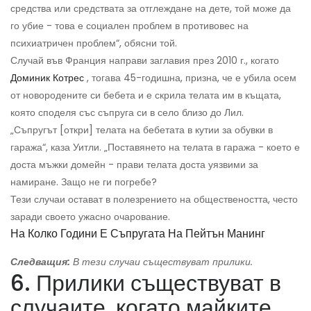
средства или средствата за отглеждане на дете, той може да
го убие - това е социален проблем в противовес на
психиатричен проблем“, обясни той.
Случай във Франция направи заглавия през 2010 г., когато
Доминик Котрес
, тогава 45-годишна, призна, че е убила осем
от новородените си бебета и е скрила телата им в къщата,
която споделя със съпруга си в село близо до Лил.
„Съпругът [откри] телата на бебетата в кутии за обувки в
гаража“, каза Уитли. „Поставянето на телата в гаража - което е
доста мъжки домейн - прави телата доста уязвими за
намиране. Защо не ги погребе?
Тези случаи остават в полезрението на обществеността, често
заради своето ужасно очарование.
На Колко Години Е Съпругата На Пейтън Манинг
Следващия:
В тези случаи съществуват прилики.
6. Прилики съществуват в
случаите, когато майките