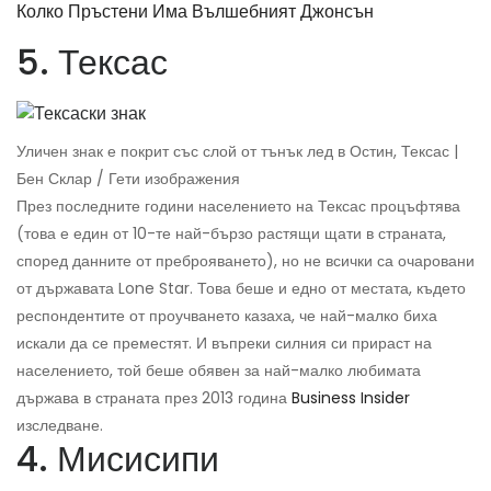
Колко Пръстени Има Вълшебният Джонсън
5. Тексас
Уличен знак е покрит със слой от тънък лед в Остин, Тексас |
Бен Склар / Гети изображения
През последните години населението на Тексас процъфтява
(това е един от 10-те най-бързо растящи щати в страната,
според данните от преброяването), но не всички са очаровани
от държавата Lone Star. Това беше и едно от местата, където
респондентите от проучването казаха, че най-малко биха
искали да се преместят. И въпреки силния си прираст на
населението, той беше обявен за най-малко любимата
държава в страната през 2013 година
Business Insider
изследване.
4. Мисисипи