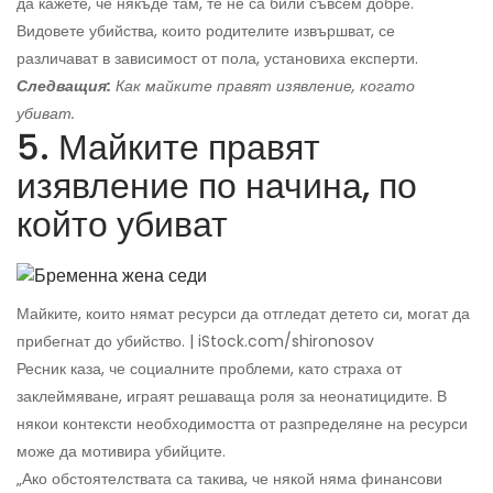
да кажете, че някъде там, те не са били съвсем добре. '
Видовете убийства, които родителите извършват, се
различават в зависимост от пола, установиха експерти.
Следващия:
Как майките правят изявление, когато
убиват.
5. Майките правят
изявление по начина, по
който убиват
Майките, които нямат ресурси да отгледат детето си, могат да
прибегнат до убийство. | iStock.com/shironosov
Ресник каза, че социалните проблеми, като страха от
заклеймяване, играят решаваща роля за неонатицидите. В
някои контексти необходимостта от разпределяне на ресурси
може да мотивира убийците.
„Ако обстоятелствата са такива, че някой няма финансови