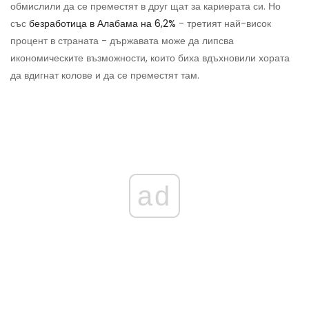
обмислили да се преместят в друг щат за кариерата си. Но
със
безработица в Алабама на 6,2%
- третият най-висок
процент в страната - държавата може да липсва
икономическите възможности, които биха вдъхновили хората
да вдигнат колове и да се преместят там.
ad