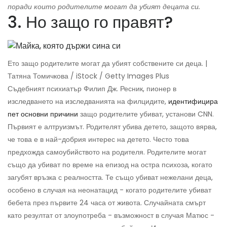
поради които родителите могат да убият децата си.
3. Но защо го правят?
Ето защо родителите могат да убият собствените си деца. |
Татяна Томичкова / iStock / Getty Images Plus
Съдебният психиатър Филип Дж. Ресник, пионер в
изследването на изследванията на филцидите,
идентифицира
пет основни причини
защо родителите убиват, установи CNN.
Първият е алтруизмът. Родителят убива детето, защото вярва,
че това е в най-добрия интерес на детето. Често това
предхожда самоубийството на родителя. Родителите могат
също да убиват по време на епизод на остра психоза, когато
загубят връзка с реалността. Те също убиват нежелани деца,
особено в случая на неонатацид - когато родителите убиват
бебета през първите 24 часа от живота. Случайната смърт
като резултат от злоупотреба - възможност в случая Матюс -