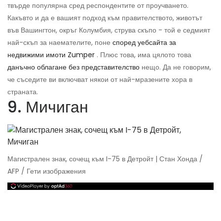
твърде популярна сред респондентите от проучването.
Какъвто и да е вашият подход към правителството, животът
във Вашингтон, окръг Колумбия, струва скъпо - той е седмият
най-скъп за наемателите, поне
според уебсайта за
недвижими имоти Zumper
. Плюс това, има цялото това
данъчно облагане без представителство
нещо. Да не говорим,
че съседите ви включват някои от най-мразените хора в
страната.
9. Мичиган
Магистрален знак, сочещ към I-75 в Детройт | Стан Хонда /
AFP / Гети изображения