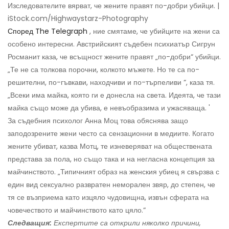
Изследователите вярват, че жените правят по-добри убийци. |
iStock.com/Highwaystarz-Photography
Според The ​​Telegraph
, ние смятаме, че убийците на жени са
особено интересни. Австрийският съдебен психиатър Сигрун
Росманит каза, че всъщност жените правят „по-добри“ убийци.
„Те не са толкова порочни, колкото мъжете. Но те са по-
решителни, по-гъвкави, находчиви и по-търпеливи “, каза тя.
„Всеки има майка, която ги е донесла на света. Идеята, че тази
майка също може да убива, е невъобразима и ужасяваща. '
За съдебния психолог Анна Моц това обяснява защо
заподозрените жени често са сензационни в медиите. Когато
жените убиват, казва Мотц, те изневеряват на обществената
представа за пола, но също така и на негласна концепция за
майчинството. „Типичният образ на женския убиец я свързва с
един вид сексуално развратен неморален звяр, до степен, че
тя се възприема като изцяло чудовищна, извън сферата на
човечеството и майчинството като цяло.“
Следващия:
Експертите са открили няколко причини,