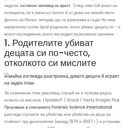
задуши,
съгласно заповед за арест
. След това той казал на
полицията, че е изнесъл тялото й от дома на семейството.
Делото на Матюс тепърва ще се разиграва в съда. Но има
изумително голям брой родители, които убиват децата си - и
много изследвания, които изследват възможните причини.
1. Родителите убиват
децата си по-често,
отколкото си мислите
За съжаление този ужасяващ случай не е толкова рядък,
колкото си мислите. | Spwidoff / iStock / Getty Images Plus
Проучване в списанието Forensic Science International
разгледа случаите на убийства или убийства на деца на
стойност три десетилетия (между 1976 и 2007 г.) и установи,