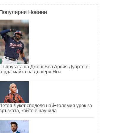
Популярни Новини
Съпругата на Джош Бел Арлия Дуарте е
горда майка на дъщеря Ноа
Летоя Лукет споделя най-големия урок за
връзката, който е научила