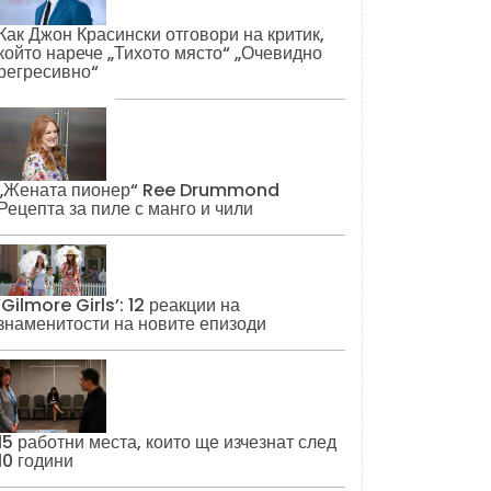
Как Джон Красински отговори на критик,
който нарече „Тихото място“ „Очевидно
регресивно“
„Жената пионер“ Ree Drummond
Рецепта за пиле с манго и чили
‘Gilmore Girls’: 12 реакции на
знаменитости на новите епизоди
15 работни места, които ще изчезнат след
10 години