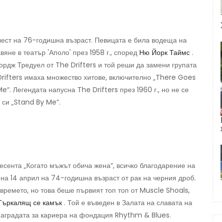
лест на 76-годишна възраст. Певицата е била водеща на
вяне в театър 'Аполо' през 1958 г., според
Ню Йорк Таймс
.
рдж Тредуел от The Drifters и той реши да замени групата
 Drifters имаха множество хитове, включително „There Goes
e“. Легендата напусна The Drifters през 1960 г., но не се
 си „Stand By Me“.
есента „Когато мъжът обича жена“, всичко благодарение на
 на 14 април на 74-годишна възраст от рак на черния дроб.
времето, но това беше първият топ топ от Muscle Shoals,
Търкалящ се камък
. Той е въведен в Залата на славата на
 наградата за кариера на фондация Rhythm & Blues.