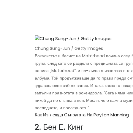
Chung Sung-Jun / Getty Images
Вокалистът и басист на Motörhead почина след б
група, след като се раздели с предишната си груп
написа „Motorhead“, и по-късно я използва в те
албума. Той продължаваше да го прави преди смъ
здравословни заболявания. И така, какво го нака
запълни празнотата в рокендрола. 'Сега няма ник
никой да не стъпва в нея. Мисля, че е важна музи
последното, и последното. '
Как Изглежда Съпругата На Peyton Manning
2. Бен Е. Кинг