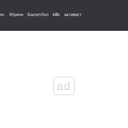
ен
Играчи
Баскетбол
Mlb
активист
ad