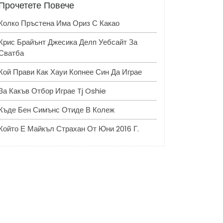
Прочетете Повече
Колко Пръстена Има Ориз С Какао
Крис Брайънт Джесика Делп Уебсайт За
Сватба
Кой Прави Как Хауи Копнее Син Да Играе
За Какъв Отбор Играе Tj Oshie
Къде Бен Симънс Отиде В Колеж
Който Е Майкъл Страхан От Юни 2016 Г.