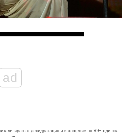
ad
спитализиран от дехидратация и изтощение на 89-годишна