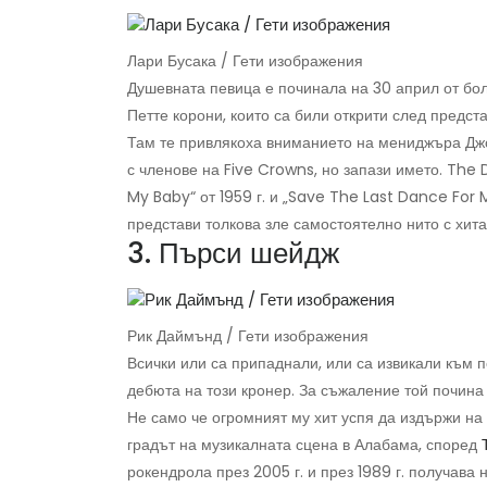
Лари Бусака / Гети изображения
Душевната певица е починала на 30 април от бо
Петте корони, които са били открити след предста
Там те привлякоха вниманието на мениджъра Джо
с членове на Five Crowns, но запази името. The
My Baby“ от 1959 г. и „Save The Last Dance For M
представи толкова зле самостоятелно нито с хита
3. Пърси шейдж
Рик Даймънд / Гети изображения
Всички или са припаднали, или са извикали към п
дебюта на този кронер. За съжаление той почина
Не само че огромният му хит успя да издържи на 
градът на музикалната сцена в Алабама, според
рокендрола през 2005 г. и през 1989 г. получава