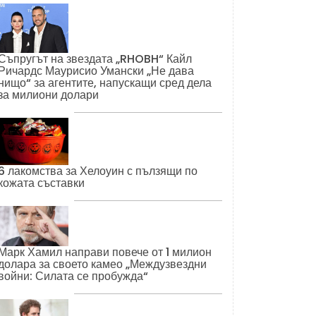
Съпругът на звездата „RHOBH“ Кайл
Ричардс Маурисио Умански „Не дава
нищо“ за агентите, напускащи сред дела
за милиони долари
6 лакомства за Хелоуин с пълзящи по
кожата съставки
Марк Хамил направи повече от 1 милион
долара за своето камео „Междузвездни
войни: Силата се пробужда“