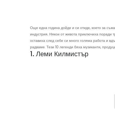
Още една година дойде и си отиде, което за съж
индустрия. Някои от живота приключиха поради тр
оставиха след себе си много голяма работа и вдъ
радваме. Тези 10 легенди бяха музиканти, продуце
1. Леми Килмистър