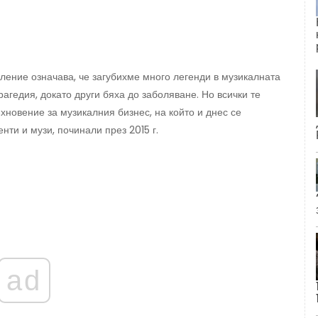
аление означава, че загубихме много легенди в музикалната
агедия, докато други бяха до заболяване. Но всички те
хновение за музикалния бизнес, на който и днес се
нти и музи, починали през 2015 г.
ad