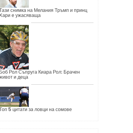
Тази снимка на Мелания Тръмп и принц
Хари е ужасяваща
Боб Рол Съпруга Киара Рол: Брачен
живот и деца
Топ 5 цитати за ловци на сомове