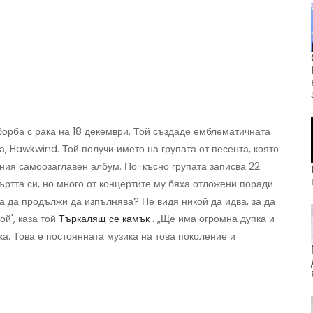
орба с рака на 18 декември. Той създаде емблематичната
а, Hawkwind. Той получи името на групата от песента, която
хния самоозаглавен албум. По-късно групата записва 22
ртта си, но много от концертите му бяха отложени поради
ра да продължи да изпълнява? Не видя никой да идва, за да
ой', каза той
Търкалящ се камък
. „Ще има огромна дупка и
ка. Това е постоянната музика на това поколение и